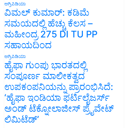
ಅಗ್ರಿಪಿಡಿಯಾ
ವಿಮಲ್ ಕುಮಾರ್: ಕಡಿಮೆ
ಸಮಯದಲ್ಲಿ ಹೆಚ್ಚು ಕೆಲಸ –
ಮಹೀಂದ್ರ 275 DI TU PP
ಸಹಾಯದಿಂದ
ಅಗ್ರಿಪಿಡಿಯಾ
ಹೈಫಾ ಗುಂಪು ಭಾರತದಲ್ಲಿ
ಸಂಪೂರ್ಣ ಮಾಲೀಕತ್ವದ
ಉಪಕಂಪನಿಯನ್ನು ಪ್ರಾರಂಭಿಸಿದೆ:
‘ಹೈಫಾ ಇಂಡಿಯಾ ಫರ್ಟಿಲೈಜರ್ಸ್
ಅಂಡ್ ಟೆಕ್ನೋಲಾಜೀಸ್ ಪ್ರೈವೇಟ್
ಲಿಮಿಟೆಡ್’