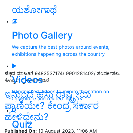
ಯಶೋಗಾಥೆ
Photo Gallery
We capture the best photos around events,
exhibitions happening across the country
ಹೆಚ್ಚಿನ ಮಾಹಿತಿಗೆ 9483537174/ 9901281402/ ಸಂಪರ್ಕಿಸಲು
Videos
ಕೇಂದ್ರದ ಪ್ರಕಟಣೆ ತಿಳಿಸಿದೆ.
Handpicked videos to inspire the nation on
ಇನ್ಮುಂದೆ ಹಸು ರಾಷ್ಟ್ರೀಯ
agriculture and related industry
ಪ್ರಾಣಿಯೇ? ಕೇಂದ್ರ ಸರ್ಕಾರ
ಹೇಳಿದ್ದೇನು?
Quiz
Published On:
10 August 2023, 11:06 AM