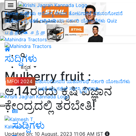
Home
ಸುದ್ದಿಗಳು
ಆರೋಗ್ಯ ಜೀವನ
ತೋಟಗಾರಿಕೆ
ಪಶುಸಂಗೋಪನೆ
ಯಶೋಗಾಥೆ
ಇತರೆ
ಅಗ್ರಿಪೀಡಿಯಾ
ಸರ್ಕಾರಿ ಯೋಜನೆಗಳು
Quiz
பத்திரிகை சந்தா
ಸುದ್ದಿಗಳು
ಕನ್ನಡ
Mulberry fruit :
MFOI 2024
ಪಶುಸಂಗೋಪನೆ
ಯಶೋಗಾಥೆ
ಸರ್ಕಾರಿ ಯೋಜನೆಗಳು
ಆ.14ರಂದು ಕೃಷಿ ವಿಜ್ಞಾನ
ಇತರೆ
ಮ್ಯಾಗಜಿನ್‌ ಸಬ್‌ಸ್ಕ್ರಿಪ್ಷನ್‌ಗಾಗಿ
ಕೇಂದ್ರದಲ್ಲಿ ತರಬೇತಿ!
ಸುದ್ದಿಗಳು
Kalmesh T
Updated on: 10 August, 2023 11:06 AM IST