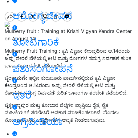
ಆರೋಗ್ಯ ಜೀವನ
Mulberry fruit : Training at Krishi Vigyan Kendra Center
on August 14!
ತೋಟಗಾರಿಕೆ
Mulberry Fruit Training : ಕೃಷಿ ವಿಜ್ಞಾನ ಕೇಂದ್ರದಿಂದ ಆ.14ರಂದು
ಹಿಪ್ಪು ನೇರಳೆ ಬೆಳೆಯಲ್ಲಿ ಕೀಟ ಮತ್ತು ರೋಗಗಳ ಸಮಗ್ರ ನಿರ್ವಹಣೆ ಕುರಿತ
ಪಶುಸಂಗೋಪನೆ
ಒಳಾಂಗಣ ತರಬೇತಿ ನಡೆಯಲಿದೆ.
ಚಿಂತಾಮಣಿ: ಇಲ್ಲಿನ ಕುರುಬೂರು ಫಾರ್ಮ್‌ನಲ್ಲಿರುವ ಕೃಷಿ ವಿಜ್ಞಾನ
ಕೇಂದ್ರದಿಂದ ಆ.14ರಂದು ಹಿಪ್ಪು ನೇರಳೆ ಬೆಳೆಯಲ್ಲಿ ಕೀಟ ಮತ್ತು
ಇತರೆ
ರೋಗಗಳ ಸಮಗ್ರ ನಿರ್ವಹಣೆ ಕುರಿತ ಒಳಾಂಗಣ ತರಬೇತಿ ನಡೆಯಲಿದೆ.
ಚಿಕ್ಕಬಳ್ಳಾಪುರ ಮತ್ತು ಕೋಲಾರ ಜಿಲ್ಲೆಗಳ ವ್ಯಾಪ್ತಿಯ ರೈತ, ರೈತ
ಮಹಿಳೆಯರಿಗೆ ತರಬೇತಿಗೆ ಅವಕಾಶ ಮಾಡಿಕೊಡಲಾಗಿದೆ. ಮೊದಲು
ಅಗ್ರಿಪೀಡಿಯಾ
ನೋಂದಾಯಿಸಿದ ಅಭ್ಯರ್ಥಿಗಳಿಗೆ ಆದ್ಯತೆ ನೀಡಲಾಗುವುದು.