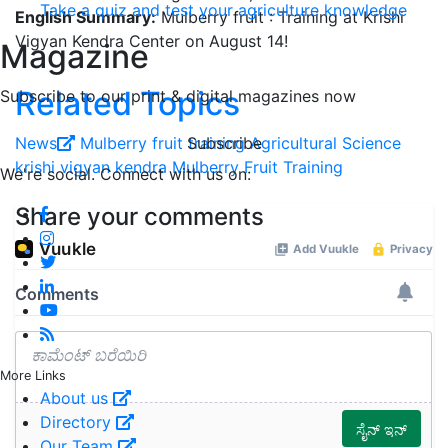
Take a quiz and test your agriculture knowledge
English Summary:
Mulberry fruit : Training at Krishi
Vigyan Kendra Center on August 14!
Magazine
Related Topics
Subscribe to our print & digital magazines now
Subscribe
News
Mulberry fruit
training
Agricultural Science
krishi vigyan kendra
Mulberry Fruit Training
We're social. Connect with us on:
Share your comments
More Links
About us
Directory
Our Team