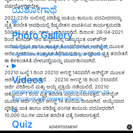
ವರ್ಷದೊಳಗಿರಬೇಕು.
ಯಶೋಗಾಥೆ
2021-22ನೇ ಸಾಲಿನಲ್ಲಿ ಪರಿಶಿಷ್ಟ ಜಾತಿಯ ಕಾನೂನು ಪದವೀಧರರನ್ನು
ವೃತ್ತಿ ತರಬೇತಿ ಅವಧಿಯಲ್ಲಿ ಶಿಷ್ಯವೇತನ ಪಾವತಿಸುವ ಕಾರ್ಯಕ್ರಮದಡಿ
500.02 ಲಕ್ಷ ರೂ. ಗಳನ್ನು ಒದಗಿಸಲಾಗಿದೆ. ದಿನಾಂಕ: 28-04-2021
Photo Gallery
ರಿಂದ ಕೋವಿಡ್-19ರ ಹಿನ್ನೆಲೆಯಲ್ಲಿ ರಾಜ್ಯಾದ್ಯಂತ ಲಾಕ್‌ಡೌನ್
ಜಾರಿಯಲ್ಲಿರುವ ಹಾಗೂ ತಾಂತ್ರಿಕ ತೊಂದರೆಗಳಿAದ ಆನ್‌ಲೈನ್ ಮೂಲಕ
We capture the best photos around events,
ಅರ್ಜಿ ಸ್ವೀಕರಿಸಲು ತಂತ್ರಾAಶ ತೆರೆದಿರುವುದಿಲ್ಲ. ಆದ್ದರಿಂದ ವೃತ್ತಿ ತರಬೇತಿಗೆ
exhibitions happening across the country
ಈ ಕೆಳಕಂಡAತೆ ವೇಳಾಪಟ್ಟಿಯನ್ನು ಮಾರ್ಪಡಿಸಲಾಗಿದೆ.
2021ರ ಜುಲೈ 1 ರಿಂದ 2021ರ ಆಗಸ್ಟ್ 14ರವರೆಗೆ ಆನ್‌ಲೈನ್ ಮೂಲಕ
Videos
ಅರ್ಜಿ ಸ್ವೀಕರಿಸಲಾಗುತ್ತದೆ. 2021ರ ಆಗಸ್ಟ್ 16 ರಿಂದ 31ರವರೆಗೆ
ಅರ್ಜಿ ಪರಿಶೀಲನೆ ಮತ್ತು ಆಯ್ಕೆ ಪ್ರಕ್ರಿಯೆ ನಡೆಯಲಿದೆ. 2021ರ
Handpicked videos to inspire the nation on
ಅಕ್ಟೋಬರ್ 1 ರಿಂದ ವೃತ್ತಿ ತರಬೇತಿ ಪ್ರಾರಂಭಿಸಲಾಗುತ್ತದೆ. ಆನ್‌ಲೈನ್
agriculture and related industry
ಮೂಲಕ ಅರ್ಜಿ ಸಲ್ಲಿಕೆಗೆ ಆಗಸ್ಟ್ 14 ಕೊನೆಯ ದಿನವಾಗಿದೆ. ಆಯ್ಕೆಯಾದ
ಪರಿಶಿಷ್ಟ ಜಾತಿ ಹಾಗೂ ಪರಿಶಿಷ್ಟ ಪಂಗಡ ಕಾನೂನು ಪದವೀಧರರಿಗೆ
10,000 ರೂ.ಗಳ ಮಾಸಿಕ ತರಬೇತಿ ಭತ್ಯೆ ನೀಡಲಾಗುತ್ತದೆ.
Quiz
ADVERTISEMENT