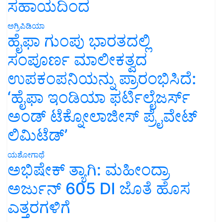
ಸಹಾಯದಿಂದ
ಅಗ್ರಿಪಿಡಿಯಾ
ಹೈಫಾ ಗುಂಪು ಭಾರತದಲ್ಲಿ
ಸಂಪೂರ್ಣ ಮಾಲೀಕತ್ವದ
ಉಪಕಂಪನಿಯನ್ನು ಪ್ರಾರಂಭಿಸಿದೆ:
‘ಹೈಫಾ ಇಂಡಿಯಾ ಫರ್ಟಿಲೈಜರ್ಸ್
ಅಂಡ್ ಟೆಕ್ನೋಲಾಜೀಸ್ ಪ್ರೈವೇಟ್
ಲಿಮಿಟೆಡ್’
ಯಶೋಗಾಥೆ
ಅಭಿಷೇಕ್ ತ್ಯಾಗಿ: ಮಹೀಂದ್ರಾ
ಅರ್ಜುನ್ 605 DI ಜೊತೆ ಹೊಸ
ಎತ್ತರಗಳಿಗೆ