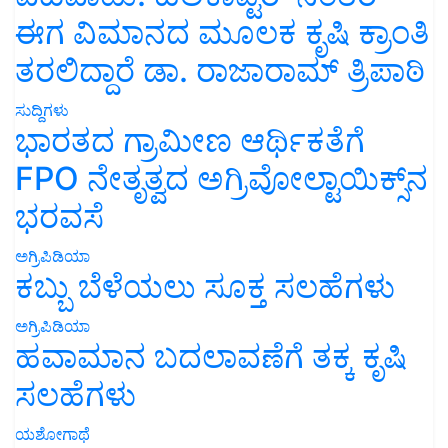
ಈಗ ವಿಮಾನದ ಮೂಲಕ ಕೃಷಿ ಕ್ರಾಂತಿ
ತರಲಿದ್ದಾರೆ ಡಾ. ರಾಜಾರಾಮ್ ತ್ರಿಪಾಠಿ
ಸುದ್ದಿಗಳು
ಭಾರತದ ಗ್ರಾಮೀಣ ಆರ್ಥಿಕತೆಗೆ
FPO ನೇತೃತ್ವದ ಅಗ್ರಿವೋಲ್ಟಾಯಿಕ್ಸ್‌ನ
ಭರವಸೆ
ಅಗ್ರಿಪಿಡಿಯಾ
ಕಬ್ಬು ಬೆಳೆಯಲು ಸೂಕ್ತ ಸಲಹೆಗಳು
ಅಗ್ರಿಪಿಡಿಯಾ
ಹವಾಮಾನ ಬದಲಾವಣೆಗೆ ತಕ್ಕ ಕೃಷಿ
ಸಲಹೆಗಳು
ಯಶೋಗಾಥೆ