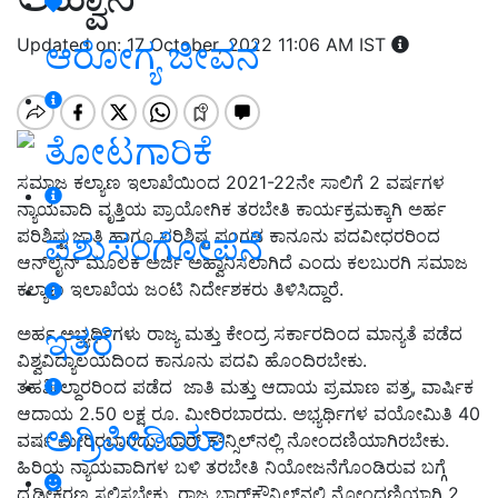
Updated on: 17 October, 2022 11:06 AM IST
ಆರೋಗ್ಯ ಜೀವನ
ತೋಟಗಾರಿಕೆ
ಸಮಾಜ ಕಲ್ಯಾಣ ಇಲಾಖೆಯಿಂದ 2021-22ನೇ ಸಾಲಿಗೆ 2 ವರ್ಷಗಳ
ನ್ಯಾಯವಾದಿ ವೃತ್ತಿಯ ಪ್ರಾಯೋಗಿಕ ತರಬೇತಿ ಕಾರ್ಯಕ್ರಮಕ್ಕಾಗಿ ಅರ್ಹ
ಪರಿಶಿಷ್ಟ ಜಾತಿ ಹಾಗೂ ಪರಿಶಿಷ್ಟ ಪಂಗಡ ಕಾನೂನು ಪದವೀಧರರಿಂದ
ಪಶುಸಂಗೋಪನೆ
ಆನ್‌ಲೈನ್ ಮೂಲಕ ಅರ್ಜಿ ಅಹ್ವಾನಿಸಲಾಗಿದೆ ಎಂದು ಕಲಬುರಗಿ ಸಮಾಜ
ಕಲ್ಯಾಣ ಇಲಾಖೆಯ ಜಂಟಿ ನಿರ್ದೇಶಕರು ತಿಳಿಸಿದ್ದಾರೆ.
ಇತರೆ
ಅರ್ಹ ಅಭ್ಯರ್ಥಿಗಳು ರಾಜ್ಯ ಮತ್ತು ಕೇಂದ್ರ ಸರ್ಕಾರದಿಂದ ಮಾನ್ಯತೆ ಪಡೆದ
ವಿಶ್ವವಿದ್ಯಾಲಯದಿಂದ ಕಾನೂನು ಪದವಿ ಹೊಂದಿರಬೇಕು.
ತಹಶೀಲ್ದಾರರಿಂದ ಪಡೆದ ಜಾತಿ ಮತ್ತು ಆದಾಯ ಪ್ರಮಾಣ ಪತ್ರ, ವಾರ್ಷಿಕ
ಆದಾಯ 2.50 ಲಕ್ಷ ರೂ. ಮೀರಿರಬಾರದು. ಅಭ್ಯರ್ಥಿಗಳ ವಯೋಮಿತಿ 40
ಅಗ್ರಿಪೀಡಿಯಾ
ವರ್ಷ ಮೀರಿರಬಾರದು. ಬಾರ್ ಕೌನ್ಸಿಲ್‌ನಲ್ಲಿ ನೋಂದಣಿಯಾಗಿರಬೇಕು.
ಹಿರಿಯ ನ್ಯಾಯವಾದಿಗಳ ಬಳಿ ತರಬೇತಿ ನಿಯೋಜನೆಗೊಂಡಿರುವ ಬಗ್ಗೆ
ದೃಢೀಕರಣ ಸಲ್ಲಿಸಬೇಕು. ರಾಜ್ಯ ಬಾರ್‌ಕೌನ್ಸಿಲ್‌ನಲ್ಲಿ ನೋಂದಣಿಯಾಗಿ 2