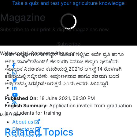
Take a quiz and test your agriculture knowledge
Magazine
Subscribe to our print & digital magazines now
Subscribe
We're social. Connect with us on:
ಅರ್ಹ ಅಭ್ಯರ್ಥಿಗಳು ಆನ್‌ಲೈನ್ ಮೂಲಕ ಸಲ್ಲಿಸಿದ ಅರ್ಜಿ ಪ್ರತಿ ಹಾಗೂ
ಅಗತ್ಯ ದಾಖಲೆಗಳೊಂದಿಗೆ ಕಲಬುರಗಿ ಸಮಾಜ ಕಲ್ಯಾಣ ಇಲಾಖೆಯ
ಸಹಾಯಕ ನಿರ್ದೇಶಕರ ಕಚೇರಿಯಲ್ಲಿ 2021ರ ಆಗಸ್ಟ್ 14 ರೊಳಗಾಗಿ
ಕಚೇರಿಯಲ್ಲಿ ಸಲ್ಲಿಸಬೇಕು. ಅಪೂರ್ಣವಾದ ಹಾಗೂ ತಡವಾಗಿ ಬಂದ
ಅರ್ಜಿಗಳನ್ನು ತಿರಸ್ಕರಿಸಲಾಗುತ್ತದೆ ಎಂದು ಅವರು ತಿಳಿಸಿದ್ದಾರೆ.
Published On:
18 June 2021, 08:30 PM
English Summary:
Application invited from graduation
law students for training
More Links
About us
Related Topics
Directory
Our Team