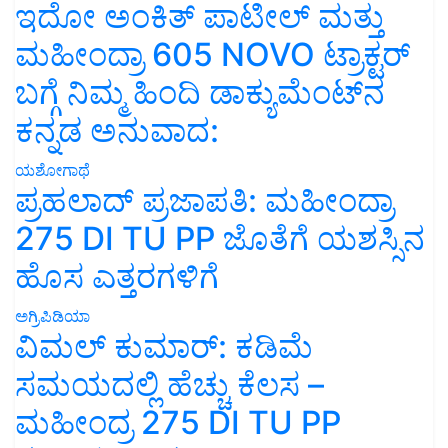
ಇದೋ ಅಂಕಿತ್ ಪಾಟೀಲ್ ಮತ್ತು
ಮಹೀಂದ್ರಾ 605 NOVO ಟ್ರಾಕ್ಟರ್
ಬಗ್ಗೆ ನಿಮ್ಮ ಹಿಂದಿ ಡಾಕ್ಯುಮೆಂಟ್‌ನ
ಕನ್ನಡ ಅನುವಾದ:
ಯಶೋಗಾಥೆ
ಪ್ರಹಲಾದ್ ಪ್ರಜಾಪತಿ: ಮಹೀಂದ್ರಾ
275 DI TU PP ಜೊತೆಗೆ ಯಶಸ್ಸಿನ
ಹೊಸ ಎತ್ತರಗಳಿಗೆ
ಅಗ್ರಿಪಿಡಿಯಾ
ವಿಮಲ್ ಕುಮಾರ್: ಕಡಿಮೆ
ಸಮಯದಲ್ಲಿ ಹೆಚ್ಚು ಕೆಲಸ –
ಮಹೀಂದ್ರ 275 DI TU PP