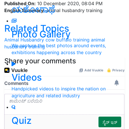
Published On:
10 December 2020, 08:04 PM
ಯಶೋಗಾಥೆ
English Summary:
animal husbandry training
Related Topics
Photo Gallery
Animal Husbandry
cow
buffalo
training
animal
We capture the best photos around events,
husbandry training
exhibitions happening across the country
Share your comments
Videos
Handpicked videos to inspire the nation on
agriculture and related industry
Quiz