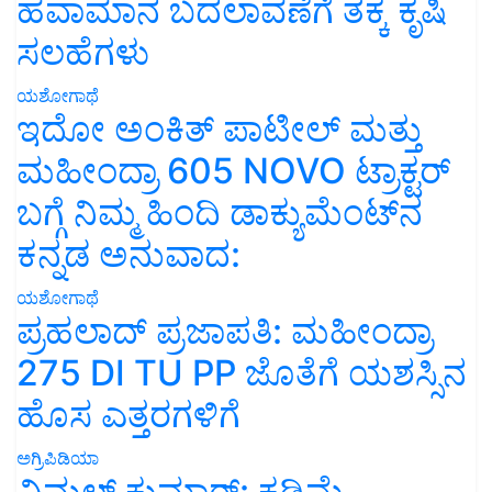
ಹವಾಮಾನ ಬದಲಾವಣೆಗೆ ತಕ್ಕ ಕೃಷಿ
ಸಲಹೆಗಳು
ಯಶೋಗಾಥೆ
ಇದೋ ಅಂಕಿತ್ ಪಾಟೀಲ್ ಮತ್ತು
ಮಹೀಂದ್ರಾ 605 NOVO ಟ್ರಾಕ್ಟರ್
ಬಗ್ಗೆ ನಿಮ್ಮ ಹಿಂದಿ ಡಾಕ್ಯುಮೆಂಟ್‌ನ
ಕನ್ನಡ ಅನುವಾದ:
ಯಶೋಗಾಥೆ
ಪ್ರಹಲಾದ್ ಪ್ರಜಾಪತಿ: ಮಹೀಂದ್ರಾ
275 DI TU PP ಜೊತೆಗೆ ಯಶಸ್ಸಿನ
ಹೊಸ ಎತ್ತರಗಳಿಗೆ
ಅಗ್ರಿಪಿಡಿಯಾ
ವಿಮಲ್ ಕುಮಾರ್: ಕಡಿಮೆ