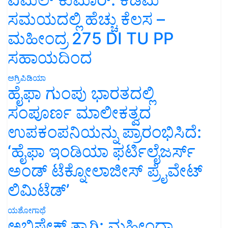
ಸಮಯದಲ್ಲಿ ಹೆಚ್ಚು ಕೆಲಸ –
ಮಹೀಂದ್ರ 275 DI TU PP
ಸಹಾಯದಿಂದ
ಅಗ್ರಿಪಿಡಿಯಾ
ಹೈಫಾ ಗುಂಪು ಭಾರತದಲ್ಲಿ
ಸಂಪೂರ್ಣ ಮಾಲೀಕತ್ವದ
ಉಪಕಂಪನಿಯನ್ನು ಪ್ರಾರಂಭಿಸಿದೆ:
‘ಹೈಫಾ ಇಂಡಿಯಾ ಫರ್ಟಿಲೈಜರ್ಸ್
ಅಂಡ್ ಟೆಕ್ನೋಲಾಜೀಸ್ ಪ್ರೈವೇಟ್
ಲಿಮಿಟೆಡ್’
ಯಶೋಗಾಥೆ
ಅಭಿಷೇಕ್ ತ್ಯಾಗಿ: ಮಹೀಂದ್ರಾ