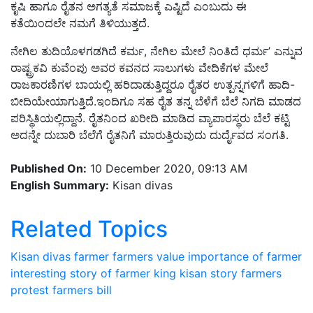
ಕೃಷಿ ಹಾಗೂ ರೈತನ ಅಗತ್ಯತೆ ಸಮಾಜಕ್ಕೆ ಎಷ್ಟಿದೆ ಎಂಬುದು ಈ
ಕತೆಯಿಂದಲೇ ನಮಗೆ ತಿಳಿಯುತ್ತದೆ.
ನೇಗಿಲ ತುದಿಯೊಳಗಡಗಿದೆ ಕರ್ಮ, ನೇಗಿಲ ಮೇಲೆ ನಿಂತಿದೆ ಧರ್ಮ’ ಎನ್ನುವ
ರಾಷ್ಟ್ರಕವಿ ಕುವೆಂಪು ಅವರ ಕವನದ ಸಾಲುಗಳು ವೇದಿಕೆಗಳ ಮೇಲೆ
ರಾಜಕಾರಣಿಗಳ ಬಾಯಲ್ಲಿ ಹರಿದಾಡುತ್ತಿದ್ದರೂ ರೈತರ ಉತ್ಪನ್ನಗಳಿಗೆ ಹಾದಿ-
ಬೀದಿಯೇಯಾಗುತ್ತಿದೆ.ಇಂದಿಗೂ ಸಹ ರೈತ ತನ್ನ ಬೆಳೆಗೆ ಬೆಲೆ ನಿಗದಿ ಮಾಡದ
ಪರಿಸ್ಥಿತಿಯಲ್ಲಿದ್ದಾನೆ. ರೈತನಿಂದ ಖರೀದಿ ಮಾಡಿದ ವ್ಯಾಪಾರಸ್ಥರು ಬೆಲೆ ಕಟ್ಟಿ
ಅದನ್ನೇ ದುಬಾರಿ ಬೆಲೆಗೆ ರೈತನಿಗೆ ಮಾರುತ್ತಿರುವುದು ದುರ್ದೈವದ ಸಂಗತಿ.
Published On:
10 December 2020, 09:13 AM
English Summary:
Kisan divas
Related Topics
Kisan divas
farmer
farmers value
importance of farmer
interesting story of farmer
king
kisan
story
farmers
protest
farmers bill