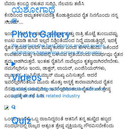
ಬೆವರು ಕಂಬನಿ ರಕುತವ ಸುರಿಸಿ, ನೆಲವನು ತಣಿಸಿ
ಯಶೋಗಾಥೆ
ಕೆಸರಿನಿಂದ ಅಮೃತಕಳಸವನೆತ್ತಿ ಕೊಡುತ್ತಿರುವವ ರೈತ ನಿನಗೊಂದು ನನ್ನ
ಸಲಾಮ್....
Photo Gallery
ಇಂದು ಬೆಳಗ್ಗೆ ಉಪಹಾರ, ಮಧ್ಯಾಹ್ನ ಮತ್ತು ರಾತ್ರಿ ಹೊಟ್ಟೆ ತುಂಬುವಷ್ಟು
ಊಟ ಮಾಡಿ ಹಸಿವೆ ಇಲ್ಲದೆ ನಿಶ್ಚಿಂತೆಯಿಂದ ನಿದ್ದೆ ಮಾಡುತ್ತಿದ್ದರೆ, ಇದಕ್ಕೆ
We capture the best photos around events,
ರೈತನ ಶ್ರಮದ ಫಲವೇ ಮುಖ್ಯ ಕಾರಣ ಎಂದು ಹೇಳಬಹುದು. ಏಕೆಂದರೆ
exhibitions happening across the country
ಉಪಹಾರ ಮತ್ತು ಊಟದಲ್ಲಿ ಬಳಸುವ ಪ್ರತಿಯೊಂದು ಪದಾರ್ಥವೂ ರೈತನ
ಶ್ರಮ ಅಡಗಿರುತ್ತದೆ. ಇಂತಹ ರೈತನಿಗೆ ನಾವೆಲ್ಲರೂ ಕೃತಜ್ಞರಾಗಿರಲೇಬೇಕು.
ನಮಗೆಲ್ಲರಿಗೂ ಇಂದು, ಡಾಕ್ಟರ್‌, ಲಾಯರ್‌, ಎಂಜಿನಿಯರ್‌ಗಳು,
Videos
ವ್ಯಾಪಾರಸ್ಥ, ಬ್ಯುಸಿನೆಸ್ ಮ್ಯಾನ್ ಮುಖ್ಯ ಎನಿಸುತ್ತಾರೆ. ಆದರೆ
ಇವರೆಲ್ಲರಿಗಿಂತಲೂ ಮೂರು ಹೊತ್ತು ಅನ್ನಕ್ಕೆ ಕಾರಣವಾಗಿರುವ ರೈತನ
ನೆನಪು ಮಾತ್ರ ಬರುವುದಿಲ್ಲ. ಇವರೆಲ್ಲರಿಗಿಂತಲೂ ರೈತನೇ ಏಕೆ ಶ್ರೇಷ್ಠ
Handpicked videos to inspire the nation on
ಎಂಬುದಕ್ಕೆ ಈ ಕಥೆ ಓದಿ.
agriculture and related industry
Quiz
ಒಂದು ಊರಲ್ಲಿ ಒಬ್ಬ ರಾಜನಿದ್ದನಂತೆ ಆತನಿಗೆ ತನ್ನ ಹುಟ್ಟಿದ ಹಬ್ಬದ
ಸಂದರ್ಭದಲ್ಲಿ ರಾಜ್ಯದ ಅತ್ಯಂತ ಶ್ರೇಷ್ಠ ವ್ಯಕ್ತಿಯನ್ನು ಗೌರವಿಸಬೇಕೆಂದು