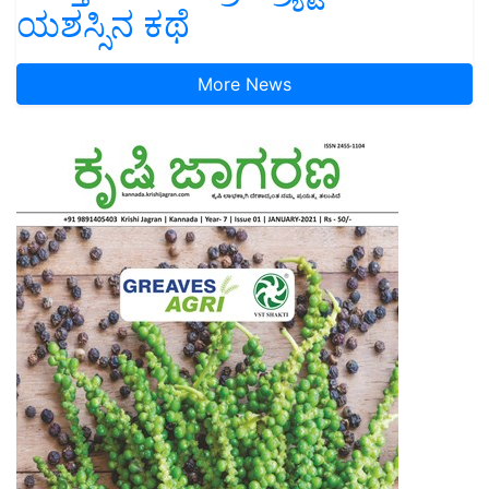
ಯಶಸ್ಸಿನ ಕಥೆ
More News