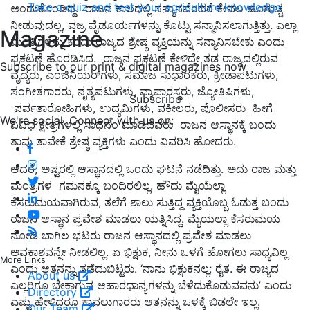
Take a quiz and test your agriculture knowledge
ಅಂದುಕೊಂಡಿದ್ದ. ರಾಜನ ಕಾಲದಲ್ಲಿ ಸನ್ಮಾನವೆಂದರೆ ಕೇವಲ ಹೂಗುಚ್ಚ
ನೀಡುವುದಲ್ಲ, ವಜ್ರ ವೈಡೂರ್ಯಗಳನ್ನು ಕೊಟ್ಟು ಸನ್ಮಾನಿಸಲಾಗುತ್ತಿತ್ತು. ಎಲ್ಲಾ
Magazine
ಮಂತ್ರಿಗಳನ್ನು ಕರೆದು ರಾಜ್ಯದ ಶ್ರೇಷ್ಠ ವ್ಯಕ್ತಿಯನ್ನು ಸನ್ಮಾನಿಸಬೇಕು ಎಂದು
ಪ್ರಕಟಣೆ ಹೊರಡಿಸಿದ. ರಾಜನ ಪ್ರಕಟಣೆ ಕೇಳಿದ್ದೇ ತಡ ರಾಜ್ಯದಲ್ಲಿರುವ
Subscribe to our print & digital magazines now
ವೈದ್ಯರು, ಎಂಜಿನಿಯರ್‌ಗಳು, ಸಮಾಜ ಸುಧಾರಕರು, ಕ್ರೀಡಾಪಟುಗಳು,
ಸಂಗೀತಗಾರರು, ನೃತ್ಯಪಟುಗಳು, ವ್ಯಾಪಾರಸ್ಥರು, ಜ್ಯೋತಿಷಿಗಳು,
Subscribe
ಪರ್ವತಾರೋಹಿಗಳು, ಉದ್ಯಮಿಗಳು, ವಕೀಲರು, ಪೊಲೀಸರು ಹೀಗೆ
We're social. Connect with us on:
ವಿವಿಧ ಕ್ಷೇತ್ರಗಳಲ್ಲಿ ಸಾಧನೆಂ ಮಾಡಿದವರು ರಾಜನ ಆಸ್ಥಾನಕ್ಕೆ ಬಂದು
ತಾವು ತಾವೇಕೆ ಶ್ರೇಷ್ಠ ವ್ಯಕ್ತಿಗಳು ಎಂದು ವಿವರಿಸಿ ಹೋದರು.
ಆದರೆ, ಅಷ್ಟರಲ್ಲಿ ಆಸ್ಥಾನದಲ್ಲಿ ಒಂದು ಘಟನೆ ನಡೆದಿತ್ತು. ಅದು ರಾಜ ಮತ್ತು
ಮಂತ್ರಿಗಳ ಗಮನಕ್ಕೂ ಬಂದಿರಲಿಲ್ಲ. ಹೌದು ಮೈಯೆಲ್ಲಾ
ಕೆಸರುಮಯವಾಗಿರುವ, ತಲೆಗೆ ಶಾಲು ಸುತ್ತಿದ್ದ ವ್ಯಕ್ತಿಯೊಬ್ಬ ಓಡುತ್ತ ಬಂದು
ರಾಜನ ಆಸ್ಥಾನ ಪ್ರವೇಶ ಮಾಡಲು ಯತ್ನಿಸಿದ್ದ. ಮೈಯಲ್ಲಾ ಕೆಸರುಮಯ
ನೋಡಿ ಬಾಗಿಲ ಭಟರು ರಾಜನ ಆಸ್ಥಾನದಲ್ಲಿ ಪ್ರವೇಶ ಮಾಡಲು
ಅವಕಾಶವನ್ನೇ ನೀಡಲಿಲ್ಲ. ಏ ಭಿಕ್ಷುಕ, ನೀನು ಒಳಗೆ ಹೋಗಲು ಸಾಧ್ಯವಿಲ್ಲ
More Links
ಎಂದು ಆತನನ್ನು ತಡೆದುಬಿಟ್ಟರು. ‘ನಾನು ಭಿಕ್ಷುಕನಲ್ಲ; ರೈತ. ಈ ರಾಜ್ಯದ
About us
ಎಲ್ಲರಿಗೂ ಬೇಕಾಗುವ ಆಹಾರಧಾನ್ಯಗಳನ್ನು ಬೆಳೆದುಕೊಡುವವನು’ ಎಂದು
Directory
ಎಷ್ಟು ಹೇಳಿದರೂ ಕಾವಲುಗಾರರು ಆತನನ್ನು ಒಳಕ್ಕೆ ಬಿಡಲೇ ಇಲ್ಲ.
Our Team