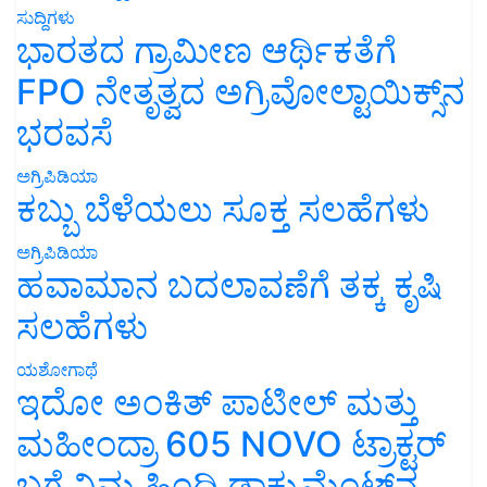
ಸುದ್ದಿಗಳು
ಭಾರತದ ಗ್ರಾಮೀಣ ಆರ್ಥಿಕತೆಗೆ
FPO ನೇತೃತ್ವದ ಅಗ್ರಿವೋಲ್ಟಾಯಿಕ್ಸ್‌ನ
ಭರವಸೆ
ಅಗ್ರಿಪಿಡಿಯಾ
ಕಬ್ಬು ಬೆಳೆಯಲು ಸೂಕ್ತ ಸಲಹೆಗಳು
ಅಗ್ರಿಪಿಡಿಯಾ
ಹವಾಮಾನ ಬದಲಾವಣೆಗೆ ತಕ್ಕ ಕೃಷಿ
ಸಲಹೆಗಳು
ಯಶೋಗಾಥೆ
ಇದೋ ಅಂಕಿತ್ ಪಾಟೀಲ್ ಮತ್ತು
ಮಹೀಂದ್ರಾ 605 NOVO ಟ್ರಾಕ್ಟರ್
ಬಗ್ಗೆ ನಿಮ್ಮ ಹಿಂದಿ ಡಾಕ್ಯುಮೆಂಟ್‌ನ