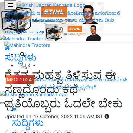
Home
ಸುದ್ದಿಗಳು
ಆರೋಗ್ಯ ಜೀವನ
ತೋಟಗಾರಿಕೆ
ಪಶುಸಂಗೋಪನೆ
ಯಶೋಗಾಥೆ
ಇತರೆ
ಅಗ್ರಿಪೀಡಿಯಾ
ಸರ್ಕಾರಿ ಯೋಜನೆಗಳು
Quiz
பத்திரிகை சந்தா
ಸುದ್ದಿಗಳು
ಕನ್ನಡ
ರೈತನ ಮಹತ್ವ ತಿಳಿಸುವ ಈ
MFOI 2024
ಪಶುಸಂಗೋಪನೆ
ಯಶೋಗಾಥೆ
ಸರ್ಕಾರಿ ಯೋಜನೆಗಳು
ಸಣ್ಣದೊಂದು ಕಥೆ
ಇತರೆ
ಮ್ಯಾಗಜಿನ್‌ ಸಬ್‌ಸ್ಕ್ರಿಪ್ಷನ್‌ಗಾಗಿ
ಪ್ರತಿಯೊಬ್ಬರು ಓದಲೇ ಬೇಕು
Updated on: 17 October, 2022 11:06 AM IST
ಸುದ್ದಿಗಳು