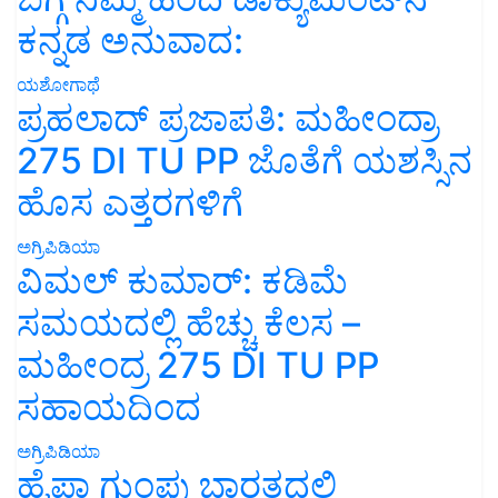
ಕನ್ನಡ ಅನುವಾದ:
ಯಶೋಗಾಥೆ
ಪ್ರಹಲಾದ್ ಪ್ರಜಾಪತಿ: ಮಹೀಂದ್ರಾ
275 DI TU PP ಜೊತೆಗೆ ಯಶಸ್ಸಿನ
ಹೊಸ ಎತ್ತರಗಳಿಗೆ
ಅಗ್ರಿಪಿಡಿಯಾ
ವಿಮಲ್ ಕುಮಾರ್: ಕಡಿಮೆ
ಸಮಯದಲ್ಲಿ ಹೆಚ್ಚು ಕೆಲಸ –
ಮಹೀಂದ್ರ 275 DI TU PP
ಸಹಾಯದಿಂದ
ಅಗ್ರಿಪಿಡಿಯಾ
ಹೈಫಾ ಗುಂಪು ಭಾರತದಲ್ಲಿ