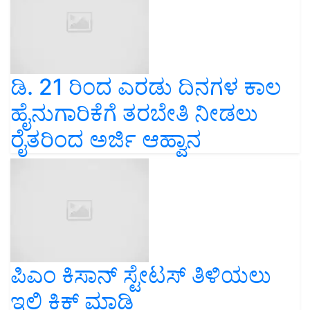
ಡಿ. 21 ರಿಂದ ಎರಡು ದಿನಗಳ ಕಾಲ
ಹೈನುಗಾರಿಕೆಗೆ ತರಬೇತಿ ನೀಡಲು
ರೈತರಿಂದ ಅರ್ಜಿ ಆಹ್ವಾನ
ಪಿಎಂ ಕಿಸಾನ್ ಸ್ಟೇಟಸ್ ತಿಳಿಯಲು
ಇಲ್ಲಿ ಕ್ಲಿಕ್ ಮಾಡಿ