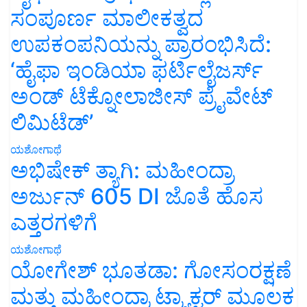
ಸಂಪೂರ್ಣ ಮಾಲೀಕತ್ವದ
ಉಪಕಂಪನಿಯನ್ನು ಪ್ರಾರಂಭಿಸಿದೆ:
‘ಹೈಫಾ ಇಂಡಿಯಾ ಫರ್ಟಿಲೈಜರ್ಸ್
ಅಂಡ್ ಟೆಕ್ನೋಲಾಜೀಸ್ ಪ್ರೈವೇಟ್
ಲಿಮಿಟೆಡ್’
ಯಶೋಗಾಥೆ
ಅಭಿಷೇಕ್ ತ್ಯಾಗಿ: ಮಹೀಂದ್ರಾ
ಅರ್ಜುನ್ 605 DI ಜೊತೆ ಹೊಸ
ಎತ್ತರಗಳಿಗೆ
ಯಶೋಗಾಥೆ
ಯೋಗೇಶ್ ಭೂತಡಾ: ಗೋಸಂರಕ್ಷಣೆ
ಮತ್ತು ಮಹೀಂದ್ರಾ ಟ್ರ್ಯಾಕ್ಟರ್ ಮೂಲಕ