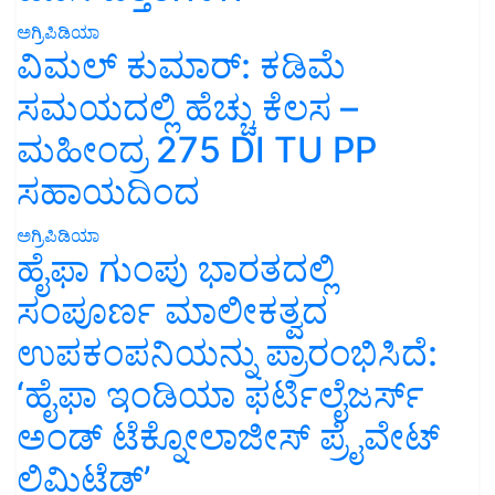
ಅಗ್ರಿಪಿಡಿಯಾ
ವಿಮಲ್ ಕುಮಾರ್: ಕಡಿಮೆ
ಸಮಯದಲ್ಲಿ ಹೆಚ್ಚು ಕೆಲಸ –
ಮಹೀಂದ್ರ 275 DI TU PP
ಸಹಾಯದಿಂದ
ಅಗ್ರಿಪಿಡಿಯಾ
ಹೈಫಾ ಗುಂಪು ಭಾರತದಲ್ಲಿ
ಸಂಪೂರ್ಣ ಮಾಲೀಕತ್ವದ
ಉಪಕಂಪನಿಯನ್ನು ಪ್ರಾರಂಭಿಸಿದೆ:
‘ಹೈಫಾ ಇಂಡಿಯಾ ಫರ್ಟಿಲೈಜರ್ಸ್
ಅಂಡ್ ಟೆಕ್ನೋಲಾಜೀಸ್ ಪ್ರೈವೇಟ್
ಲಿಮಿಟೆಡ್’