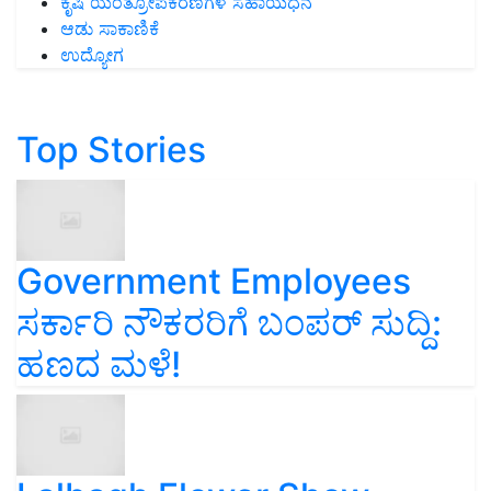
ಕೃಷಿ ಯಂತ್ರೋಪಕರಣಗಳ ಸಹಾಯಧನ
ಆಡು ಸಾಕಾಣಿಕೆ
ಉದ್ಯೋಗ
Top Stories
Government Employees
ಸರ್ಕಾರಿ ನೌಕರರಿಗೆ ಬಂಪರ್‌ ಸುದ್ದಿ:
ಹಣದ ಮಳೆ!