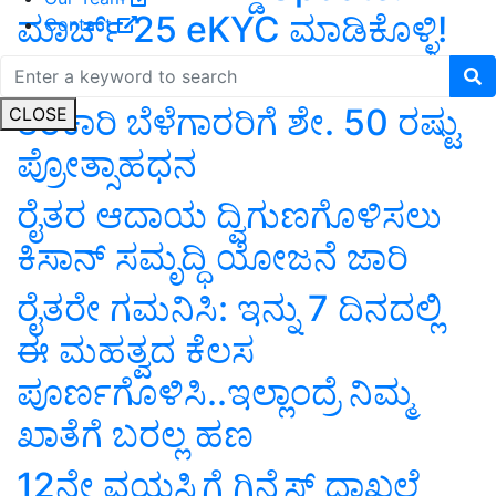
ಮಾರ್ಚ್ 25 eKYC ಮಾಡಿಕೊಳ್ಳಿ!
Contact
11ನೇ ಕಂತು ಸಿಗೋದಿಲ್ಲ!
ತರಕಾರಿ ಬೆಳೆಗಾರರಿಗೆ ಶೇ. 50 ರಷ್ಟು
CLOSE
ಪ್ರೋತ್ಸಾಹಧನ
ರೈತರ ಆದಾಯ ದ್ವಿಗುಣಗೊಳಿಸಲು
ಕಿಸಾನ್ ಸಮೃದ್ಧಿ ಯೋಜನೆ ಜಾರಿ
ರೈತರೇ ಗಮನಿಸಿ: ಇನ್ನು 7 ದಿನದಲ್ಲಿ
ಈ ಮಹತ್ವದ ಕೆಲಸ
ಪೂರ್ಣಗೊಳಿಸಿ..ಇಲ್ಲಾಂದ್ರೆ ನಿಮ್ಮ
ಖಾತೆಗೆ ಬರಲ್ಲ ಹಣ
12ನೇ ವಯಸ್ಸಿಗೆ ಗಿನ್ನೆಸ್‌ ದಾಖಲೆ