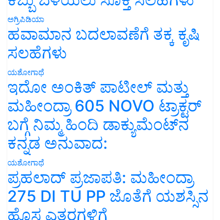
ಅಗ್ರಿಪಿಡಿಯಾ
ಹವಾಮಾನ ಬದಲಾವಣೆಗೆ ತಕ್ಕ ಕೃಷಿ
ಸಲಹೆಗಳು
ಯಶೋಗಾಥೆ
ಇದೋ ಅಂಕಿತ್ ಪಾಟೀಲ್ ಮತ್ತು
ಮಹೀಂದ್ರಾ 605 NOVO ಟ್ರಾಕ್ಟರ್
ಬಗ್ಗೆ ನಿಮ್ಮ ಹಿಂದಿ ಡಾಕ್ಯುಮೆಂಟ್‌ನ
ಕನ್ನಡ ಅನುವಾದ:
ಯಶೋಗಾಥೆ
ಪ್ರಹಲಾದ್ ಪ್ರಜಾಪತಿ: ಮಹೀಂದ್ರಾ
275 DI TU PP ಜೊತೆಗೆ ಯಶಸ್ಸಿನ
ಹೊಸ ಎತ್ತರಗಳಿಗೆ