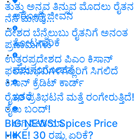
ತುತ್ತು ಅನ್ನವ ತಿನ್ನುವ ಮೊದಲು ರೈತನ
ಆರೋಗ್ಯ ಜೀವನ
ನೆನೆ ಮನವೆ...
ದೇಶದ ಬೆನ್ನೆಲುಬು ರೈತನಿಗೆ ಅನಂತ
ತೋಟಗಾರಿಕೆ
ಪ್ರಣಾಮಗಳು
ಉತ್ತರಪ್ರದೇಶದ ಪಿಎಂ ಕಿಸಾನ್
ಪಶುಸಂಗೋಪನೆ
ಫಲಾನುಭವಿಗಳಿಗೆಲ್ಲರಿಗೆ ಸಿಗಲಿದೆ
ಕಿಸಾನ್ ಕ್ರೆಡಿಟ್ ಕಾರ್ಡ್
ಇತರೆ
ರೈತರ ಪ್ರತಿಭಟನೆ ಮತ್ತೆ ರಂಗೇರುತ್ತಿದೆ!
ರೈಲು ಬಂದ್!
BIG NEWS! Spices Price
ಅಗ್ರಿಪೀಡಿಯಾ
HIKE! 30 ರಷ್ಟು ಏರಿಕೆ?