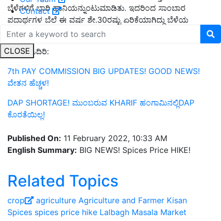
ಬೆಳೆಗಳಿಗೆ ಭಾರಿ ಹಾನಿಯನ್ನುಂಟುಮಾಡಿತು. ಇದರಿಂದ ಸಾಂಬಾರ
Contact
ಪದಾರ್ಥಗಳ ಬೆಲೆ ಈ ವರ್ಷ ಶೇ.30ರಷ್ಟು ಏರಿಕೆಯಾಗಿದ್ದು ಬೆಳೆಯ
ಪ್ರಮಾಣ ತುಂಬಾನೇ ಕಡಿಮೆಯಾಗಿದೆ.
CLOSE
ಇನ್ನಷ್ಟು ಓದಿರಿ:
7th PAY COMMISSION BIG UPDATES! GOOD NEWS!
ವೇತನ ಹೆಚ್ಚಳ!
DAP SHORTAGE! ಮುಂಬರುವ KHARIF ಹಂಗಾಮಿನಲ್ಲಿDAP
ಕೊರತೆಯಿಲ್ಲ!
Published On:
11 February 2022, 10:33 AM
English Summary:
BIG NEWS! Spices Price HIKE!
Related Topics
crop
agriculture
Agriculture and Farmer
Kisan
Spices
spices price hike
Lalbagh Masala Market