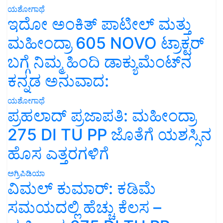
ಯಶೋಗಾಥೆ
ಇದೋ ಅಂಕಿತ್ ಪಾಟೀಲ್ ಮತ್ತು
ಮಹೀಂದ್ರಾ 605 NOVO ಟ್ರಾಕ್ಟರ್
ಬಗ್ಗೆ ನಿಮ್ಮ ಹಿಂದಿ ಡಾಕ್ಯುಮೆಂಟ್‌ನ
ಕನ್ನಡ ಅನುವಾದ:
ಯಶೋಗಾಥೆ
ಪ್ರಹಲಾದ್ ಪ್ರಜಾಪತಿ: ಮಹೀಂದ್ರಾ
275 DI TU PP ಜೊತೆಗೆ ಯಶಸ್ಸಿನ
ಹೊಸ ಎತ್ತರಗಳಿಗೆ
ಅಗ್ರಿಪಿಡಿಯಾ
ವಿಮಲ್ ಕುಮಾರ್: ಕಡಿಮೆ
ಸಮಯದಲ್ಲಿ ಹೆಚ್ಚು ಕೆಲಸ –