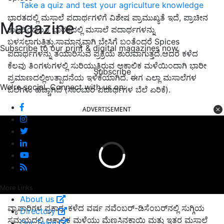
Take a quiz and test your agriculture knowledge
ಭಾರತದಲ್ಲಿ ಮಸಾಲೆ ಪದಾರ್ಥಗಳಿಗೆ ವಿಶೇಷ ಪ್ರಾಮುಖ್ಯತೆ ಇದೆ,
ಪ್ರಾಚೀನ
Magazine
ಕಾಲದಿಂದಲೂ ಭಾರತದಲ್ಲಿ ಮಸಾಲೆ ಪದಾರ್ಥಗಳನ್ನು
ಬಳಸಲಾಗುತ್ತಿತ್ತು.ಸಾಮಾನ್ಯವಾಗಿ ಬೇಸಿಗೆ ಬಂತೆಂದರೆ
Spices
Subscribe to our print & digital magazines now
ಪದಾರ್ಥಗಳನ್ನು ತಯಾರಿಸುವ ಪ್ರಕ್ರಿಯೆ ಶುರುವಾಗುತ್ತದೆ.ಆದರೆ ಕಳೆದ
ಕೆಲವು ತಿಂಗಳುಗಳಲ್ಲಿ ಸುರಿಯುತ್ತಿರುವ ಅಕಾಲಿಕ ಮಳೆಯಿಂದಾಗಿ ಭಾರೀ
Subscribe
ಪ್ರಮಾಣದಲ್ಲಿಉತ್ಪಾದನೆಯ ಇಳಿಕೆಯಾಗಿದೆ. ಈಗ ಎಲ್ಲಾ ಮಸಾಲೆಗಳ
We're social. Connect with us on:
ಬೆಲೆಗಳು ಹೆಚ್ಚಾಗಿದೆ (ಸಾಂಬಾರ ಪದಾರ್ಥಗಳ ಬೆಲೆ ಏರಿಕೆ).
ADVERTISEMENT
More Links
About us
ವ್ಯಾಪಾರಿಗಳ ಪ್ರಕಾರ,
ಕಳೆದ ವರ್ಷ ನವೆಂಬರ್-ಡಿಸೆಂಬರ್‌ನಲ್ಲಿ ಸುಗ್ಗಿಯ
Directory
ಸಮಯದಲ್ಲಿ ಅಕಾಲಿಕ ಮಳೆಯು ಮೆಣಸಿನಕಾಯಿ ಮತ್ತು ಇತರ ಮಸಾಲೆ
Our Team