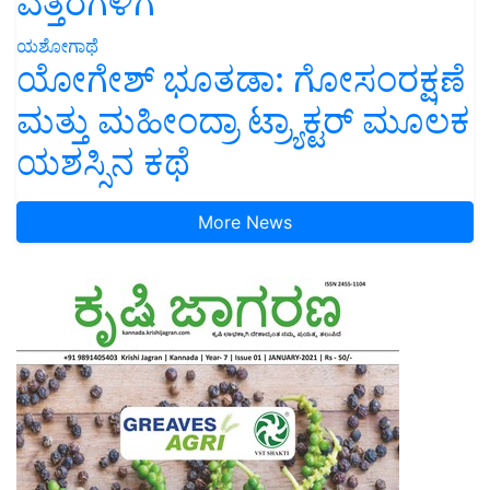
ಎತ್ತರಗಳಿಗೆ
ಯಶೋಗಾಥೆ
ಯೋಗೇಶ್ ಭೂತಡಾ: ಗೋಸಂರಕ್ಷಣೆ
ಮತ್ತು ಮಹೀಂದ್ರಾ ಟ್ರ್ಯಾಕ್ಟರ್ ಮೂಲಕ
ಯಶಸ್ಸಿನ ಕಥೆ
More News