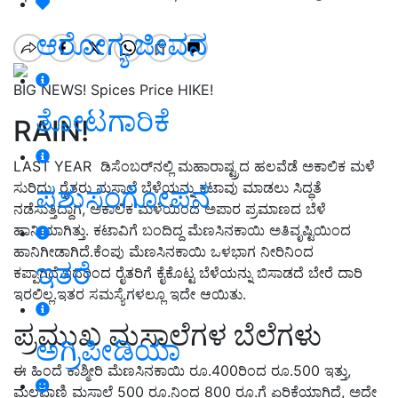
ಆರೋಗ್ಯ ಜೀವನ
BIG NEWS! Spices Price HIKE!
ತೋಟಗಾರಿಕೆ
RAIN!
LAST YEAR
ಡಿಸೆಂಬರ್‌ನಲ್ಲಿ ಮಹಾರಾಷ್ಟ್ರದ ಹಲವೆಡೆ ಅಕಾಲಿಕ ಮಳೆ
ಸುರಿದು
,
ರೈತರು ಮಸಾಲೆ ಬೆಳೆಯನ್ನು ಕಟಾವು ಮಾಡಲು ಸಿದ್ಧತೆ
ಪಶುಸಂಗೋಪನೆ
ನಡೆಸುತ್ತಿದ್ದಾಗ
,
ಅಕಾಲಿಕ ಮಳೆಯಿಂದ ಅಪಾರ ಪ್ರಮಾಣದ ಬೆಳೆ
ಹಾನಿಯಾಗಿತ್ತು. ಕಟಾವಿಗೆ ಬಂದಿದ್ದ ಮೆಣಸಿನಕಾಯಿ ಅತಿವೃಷ್ಟಿಯಿಂದ
ಹಾನಿಗೀಡಾಗಿದೆ.ಕೆಂಪು ಮೆಣಸಿನಕಾಯಿ ಒಳಭಾಗ ನೀರಿನಿಂದ
ಇತರೆ
ಕಪ್ಪಾಗಿದೆ.ಇದರಿಂದ ರೈತರಿಗೆ ಕೈಕೊಟ್ಟ ಬೆಳೆಯನ್ನು ಬಿಸಾಡದೆ ಬೇರೆ ದಾರಿ
ಇರಲಿಲ್ಲ.ಇತರ ಸಮಸ್ಯೆಗಳಲ್ಲೂ ಇದೇ ಆಯಿತು.
ಪ್ರಮುಖ ಮಸಾಲೆಗಳ ಬೆಲೆಗಳು
ಅಗ್ರಿಪೀಡಿಯಾ
ಈ ಹಿಂದೆ ಕಾಶ್ಮೀರಿ ಮೆಣಸಿನಕಾಯಿ ರೂ.400ರಿಂದ ರೂ.500 ಇತ್ತು,
ಮಲವಾಣಿ ಮಸಾಲೆ 500 ರೂ.ನಿಂದ 800 ರೂ.ಗೆ ಏರಿಕೆಯಾಗಿದೆ
,
ಅದೇ