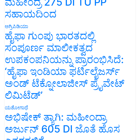
ಮಹೀಂದ್ರ 275 DI TU PP
ಸಹಾಯದಿಂದ
ಅಗ್ರಿಪಿಡಿಯಾ
ಹೈಫಾ ಗುಂಪು ಭಾರತದಲ್ಲಿ
ಸಂಪೂರ್ಣ ಮಾಲೀಕತ್ವದ
ಉಪಕಂಪನಿಯನ್ನು ಪ್ರಾರಂಭಿಸಿದೆ:
‘ಹೈಫಾ ಇಂಡಿಯಾ ಫರ್ಟಿಲೈಜರ್ಸ್
ಅಂಡ್ ಟೆಕ್ನೋಲಾಜೀಸ್ ಪ್ರೈವೇಟ್
ಲಿಮಿಟೆಡ್’
ಯಶೋಗಾಥೆ
ಅಭಿಷೇಕ್ ತ್ಯಾಗಿ: ಮಹೀಂದ್ರಾ
ಅರ್ಜುನ್ 605 DI ಜೊತೆ ಹೊಸ