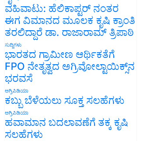
ವಹಿವಾಟು: ಹೆಲಿಕಾಪ್ಟರ್ ನಂತರ
ಈಗ ವಿಮಾನದ ಮೂಲಕ ಕೃಷಿ ಕ್ರಾಂತಿ
ತರಲಿದ್ದಾರೆ ಡಾ. ರಾಜಾರಾಮ್ ತ್ರಿಪಾಠಿ
ಸುದ್ದಿಗಳು
ಭಾರತದ ಗ್ರಾಮೀಣ ಆರ್ಥಿಕತೆಗೆ
FPO ನೇತೃತ್ವದ ಅಗ್ರಿವೋಲ್ಟಾಯಿಕ್ಸ್‌ನ
ಭರವಸೆ
ಅಗ್ರಿಪಿಡಿಯಾ
ಕಬ್ಬು ಬೆಳೆಯಲು ಸೂಕ್ತ ಸಲಹೆಗಳು
ಅಗ್ರಿಪಿಡಿಯಾ
ಹವಾಮಾನ ಬದಲಾವಣೆಗೆ ತಕ್ಕ ಕೃಷಿ
ಸಲಹೆಗಳು