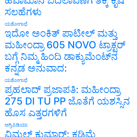
ಹವಾಮಾನ ಬದಲಾವಣೆಗೆ ತಕ್ಕ ಕೃಷಿ
ಸಲಹೆಗಳು
ಯಶೋಗಾಥೆ
ಇದೋ ಅಂಕಿತ್ ಪಾಟೀಲ್ ಮತ್ತು
ಮಹೀಂದ್ರಾ 605 NOVO ಟ್ರಾಕ್ಟರ್
ಬಗ್ಗೆ ನಿಮ್ಮ ಹಿಂದಿ ಡಾಕ್ಯುಮೆಂಟ್‌ನ
ಕನ್ನಡ ಅನುವಾದ:
ಯಶೋಗಾಥೆ
ಪ್ರಹಲಾದ್ ಪ್ರಜಾಪತಿ: ಮಹೀಂದ್ರಾ
275 DI TU PP ಜೊತೆಗೆ ಯಶಸ್ಸಿನ
ಹೊಸ ಎತ್ತರಗಳಿಗೆ
ಅಗ್ರಿಪಿಡಿಯಾ
ವಿಮಲ್ ಕುಮಾರ್: ಕಡಿಮೆ