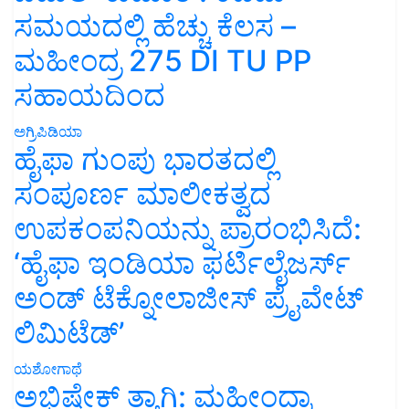
ಸಮಯದಲ್ಲಿ ಹೆಚ್ಚು ಕೆಲಸ –
ಮಹೀಂದ್ರ 275 DI TU PP
ಸಹಾಯದಿಂದ
ಅಗ್ರಿಪಿಡಿಯಾ
ಹೈಫಾ ಗುಂಪು ಭಾರತದಲ್ಲಿ
ಸಂಪೂರ್ಣ ಮಾಲೀಕತ್ವದ
ಉಪಕಂಪನಿಯನ್ನು ಪ್ರಾರಂಭಿಸಿದೆ:
‘ಹೈಫಾ ಇಂಡಿಯಾ ಫರ್ಟಿಲೈಜರ್ಸ್
ಅಂಡ್ ಟೆಕ್ನೋಲಾಜೀಸ್ ಪ್ರೈವೇಟ್
ಲಿಮಿಟೆಡ್’
ಯಶೋಗಾಥೆ
ಅಭಿಷೇಕ್ ತ್ಯಾಗಿ: ಮಹೀಂದ್ರಾ