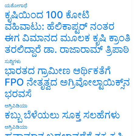
ಯಶೋಗಾಥೆ
ಕೃಷಿಯಿಂದ 100 ಕೋಟಿ
ವಹಿವಾಟು: ಹೆಲಿಕಾಪ್ಟರ್ ನಂತರ
ಈಗ ವಿಮಾನದ ಮೂಲಕ ಕೃಷಿ ಕ್ರಾಂತಿ
ತರಲಿದ್ದಾರೆ ಡಾ. ರಾಜಾರಾಮ್ ತ್ರಿಪಾಠಿ
ಸುದ್ದಿಗಳು
ಭಾರತದ ಗ್ರಾಮೀಣ ಆರ್ಥಿಕತೆಗೆ
FPO ನೇತೃತ್ವದ ಅಗ್ರಿವೋಲ್ಟಾಯಿಕ್ಸ್‌ನ
ಭರವಸೆ
ಅಗ್ರಿಪಿಡಿಯಾ
ಕಬ್ಬು ಬೆಳೆಯಲು ಸೂಕ್ತ ಸಲಹೆಗಳು
ಅಗ್ರಿಪಿಡಿಯಾ