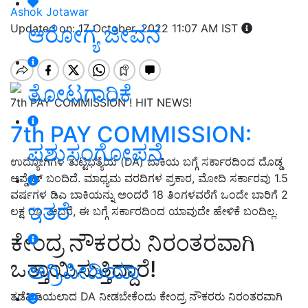
Ashok Jotawar
ಆರೋಗ್ಯ ಜೀವನ
Updated on: 17 October, 2022 11:07 AM IST
ತೋಟಗಾರಿಕೆ
7th PAY COMMISSION ! HIT NEWS!
7th PAY COMMISSION:
ಪಶುಸಂಗೋಪನೆ
ಉದ್ಯೋಗಿಗಳ ತುಟ್ಟಿಭತ್ಯೆಯ (DA) ಬಾಕಿಯ ಬಗ್ಗೆ ಸರ್ಕಾರದಿಂದ ದೊಡ್ಡ
ಅಪ್ಡೇಟ್ ಬಂದಿದೆ. ಮಾಧ್ಯಮ ವರದಿಗಳ ಪ್ರಕಾರ, ಮೋದಿ ಸರ್ಕಾರವು 1.5
ವರ್ಷಗಳ ಡಿಎ ಬಾಕಿಯನ್ನು ಅಂದರೆ 18 ತಿಂಗಳವರೆಗೆ ಒಂದೇ ಬಾರಿಗೆ 2
ಇತರೆ
ಲಕ್ಷ ರೂ. ಆದರೆ, ಈ ಬಗ್ಗೆ ಸರ್ಕಾರದಿಂದ ಯಾವುದೇ ಹೇಳಿಕೆ ಬಂದಿಲ್ಲ.
ಕೇಂದ್ರ ನೌಕರರು ನಿರಂತರವಾಗಿ
ಒತ್ತಾಯಿಸುತ್ತಿದ್ದಾರೆ!
ಅಗ್ರಿಪೀಡಿಯಾ
ತಡೆಹಿಡಿಯಲಾದ DA ನೀಡಬೇಕೆಂದು ಕೇಂದ್ರ ನೌಕರರು ನಿರಂತರವಾಗಿ