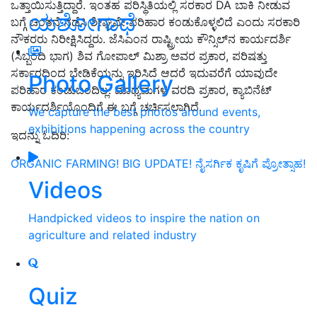
ಒತ್ತಾಯಿಸುತ್ತಿದ್ದಾರೆ. ಇಂತಹ ಪರಿಸ್ಥಿತಿಯಲ್ಲಿ ಸರಕಾರ DA ಬಾಕಿ ನೀಡುವ
ಯಶೋಗಾಥೆ
ಬಗ್ಗೆ ಚಿಂತನೆ ನಡೆಸಿ ಶೀಘ್ರವೇ ಪರಿಹಾರ ಕಂಡುಕೊಳ್ಳಲಿದೆ ಎಂದು ಸರಕಾರಿ
ನೌಕರರು ನಿರೀಕ್ಷಿಸಿದ್ದರು. ಜೆಸಿಎಂನ ರಾಷ್ಟ್ರೀಯ ಕೌನ್ಸಿಲ್‌ನ ಕಾರ್ಯದರ್ಶಿ
(ಸಿಬ್ಬಂದಿ ಭಾಗ) ಶಿವ ಗೋಪಾಲ್ ಮಿಶ್ರಾ ಅವರ ಪ್ರಕಾರ, ಪರಿಷತ್ತು
ಸರ್ಕಾರದಿಂದ ಬೇಡಿಕೆಯನ್ನು ಇರಿಸಿದೆ ಆದರೆ ಇದುವರೆಗೆ ಯಾವುದೇ
Photo Gallery
ಪರಿಹಾರ ಕಂಡುಬಂದಿಲ್ಲ. ಮಾಧ್ಯಮಗಳ ವರದಿ ಪ್ರಕಾರ, ಕ್ಯಾಬಿನೆಟ್
ಕಾರ್ಯದರ್ಶಿಯೊಂದಿಗೆ ಈ ಬಗ್ಗೆ ಚರ್ಚಿಸಲಾಗಿದೆ.
We capture the best photos around events,
exhibitions happening across the country
ಇದನ್ನು ಓದಿರಿ:
ORGANIC FARMING! BIG UPDATE! ನೈಸರ್ಗಿಕ ಕೃಷಿಗೆ ಪ್ರೋತ್ಸಾಹ!
Videos
Handpicked videos to inspire the nation on
agriculture and related industry
Quiz