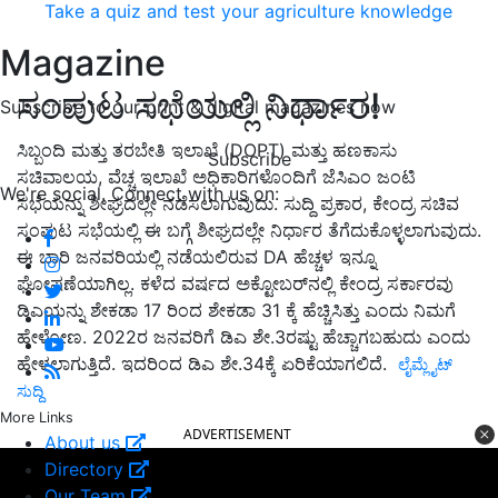
Take a quiz and test your agriculture knowledge
Magazine
ಸಂಪುಟ ಸಭೆಯಲ್ಲಿ ನಿರ್ಧಾರ!
Subscribe to our print & digital magazines now
ಸಿಬ್ಬಂದಿ ಮತ್ತು ತರಬೇತಿ ಇಲಾಖೆ (DOPT) ಮತ್ತು ಹಣಕಾಸು
Subscribe
ಸಚಿವಾಲಯ, ವೆಚ್ಚ ಇಲಾಖೆ ಅಧಿಕಾರಿಗಳೊಂದಿಗೆ ಜೆಸಿಎಂ ಜಂಟಿ
We're social. Connect with us on:
ಸಭೆಯನ್ನು ಶೀಘ್ರದಲ್ಲೇ ನಡೆಸಲಾಗುವುದು. ಸುದ್ದಿ ಪ್ರಕಾರ, ಕೇಂದ್ರ ಸಚಿವ
ಸಂಪುಟ ಸಭೆಯಲ್ಲಿ ಈ ಬಗ್ಗೆ ಶೀಘ್ರದಲ್ಲೇ ನಿರ್ಧಾರ ತೆಗೆದುಕೊಳ್ಳಲಾಗುವುದು.
ಈ ಬಾರಿ ಜನವರಿಯಲ್ಲಿ ನಡೆಯಲಿರುವ DA ಹೆಚ್ಚಳ ಇನ್ನೂ
ಘೋಷಣೆಯಾಗಿಲ್ಲ. ಕಳೆದ ವರ್ಷದ ಅಕ್ಟೋಬರ್‌ನಲ್ಲಿ ಕೇಂದ್ರ ಸರ್ಕಾರವು
ಡಿಎಯನ್ನು ಶೇಕಡಾ 17 ರಿಂದ ಶೇಕಡಾ 31 ಕ್ಕೆ ಹೆಚ್ಚಿಸಿತ್ತು ಎಂದು ನಿಮಗೆ
ಹೇಳೋಣ. 2022ರ ಜನವರಿಗೆ ಡಿಎ ಶೇ.3ರಷ್ಟು ಹೆಚ್ಚಾಗಬಹುದು ಎಂದು
ಹೇಳಲಾಗುತ್ತಿದೆ. ಇದರಿಂದ ಡಿಎ ಶೇ.34ಕ್ಕೆ ಏರಿಕೆಯಾಗಲಿದೆ.
ಲೈಮ್ಲೈಟ್
ಸುದ್ದಿ
More Links
ADVERTISEMENT
About us
Directory
Our Team