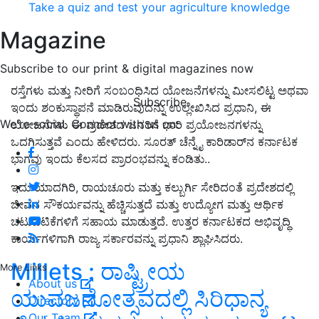
Take a quiz and test your agriculture knowledge
Magazine
Subscribe to our print & digital magazines now
ರಸ್ತೆಗಳು ಮತ್ತು ನೀರಿಗೆ ಸಂಬಂಧಿಸಿದ ಯೋಜನೆಗಳನ್ನು ಮೀಸಲಿಟ್ಟ ಅಥವಾ
Subscribe
ಇಂದು ಶಂಕುಸ್ಥಾಪನೆ ಮಾಡಿರುವುದನ್ನು ಉಲ್ಲೇಖಿಸಿದ ಪ್ರಧಾನಿ, ಈ
We're social. Connect with us on:
ಯೋಜನೆಗಳು ಈ ಪ್ರದೇಶದ ಜನರಿಗೆ ಭಾರಿ ಪ್ರಯೋಜನಗಳನ್ನು
ಒದಗಿಸುತ್ತವೆ ಎಂದು ಹೇಳಿದರು. ಸೂರತ್ ಚೆನ್ನೈ ಕಾರಿಡಾರ್‌ನ ಕರ್ನಾಟಕ
ಭಾಗವು ಇಂದು ಕೆಲಸದ ಪ್ರಾರಂಭವನ್ನು ಕಂಡಿತು..
ಇದು ಯಾದಗಿರಿ, ರಾಯಚೂರು ಮತ್ತು ಕಲ್ಬುರ್ಗಿ ಸೇರಿದಂತೆ ಪ್ರದೇಶದಲ್ಲಿ
ಜೀವನ ಸೌಕರ್ಯವನ್ನು ಹೆಚ್ಚಿಸುತ್ತದೆ ಮತ್ತು ಉದ್ಯೋಗ ಮತ್ತು ಆರ್ಥಿಕ
ಚಟುವಟಿಕೆಗಳಿಗೆ ಸಹಾಯ ಮಾಡುತ್ತದೆ. ಉತ್ತರ ಕರ್ನಾಟಕದ ಅಭಿವೃದ್ಧಿ
ಕಾರ್ಯಗಳಿಗಾಗಿ ರಾಜ್ಯ ಸರ್ಕಾರವನ್ನು ಪ್ರಧಾನಿ ಶ್ಲಾಘಿಸಿದರು.
Millets : ರಾಷ್ಟ್ರೀಯ
More Links
About us
ಯುವಜನೋತ್ಸವದಲ್ಲಿ ಸಿರಿಧಾನ್ಯ
Directory
Our Team