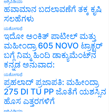
ಅಗ್ರಿಪಿಡಿಯಾ
ಹವಾಮಾನ ಬದಲಾವಣೆಗೆ ತಕ್ಕ ಕೃಷಿ
ಸಲಹೆಗಳು
ಯಶೋಗಾಥೆ
ಇದೋ ಅಂಕಿತ್ ಪಾಟೀಲ್ ಮತ್ತು
ಮಹೀಂದ್ರಾ 605 NOVO ಟ್ರಾಕ್ಟರ್
ಬಗ್ಗೆ ನಿಮ್ಮ ಹಿಂದಿ ಡಾಕ್ಯುಮೆಂಟ್‌ನ
ಕನ್ನಡ ಅನುವಾದ:
ಯಶೋಗಾಥೆ
ಪ್ರಹಲಾದ್ ಪ್ರಜಾಪತಿ: ಮಹೀಂದ್ರಾ
275 DI TU PP ಜೊತೆಗೆ ಯಶಸ್ಸಿನ
ಹೊಸ ಎತ್ತರಗಳಿಗೆ
ಅಗ್ರಿಪಿಡಿಯಾ