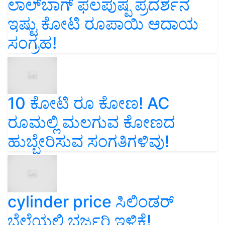
ಲಾಲ್‌ಬಾಗ್ ಫಲಪುಷ್ಪ ಪ್ರದರ್ಶನ
ಇಷ್ಟು ಕೋಟಿ ರೂಪಾಯಿ ಆದಾಯ
ಸಂಗ್ರಹ!
10 ಕೋಟಿ ರೂ ಕೋಣ! AC
ರೂಮಲ್ಲಿ ಮಲಗುವ ಕೋಣದ
ಹುಬ್ಬೇರಿಸುವ ಸಂಗತಿಗಳಿವು!
cylinder price ಸಿಲಿಂಡರ್‌
ಬೆಲೆಯಲ್ಲಿ ಭರ್ಜರಿ ಇಳಿಕೆ!