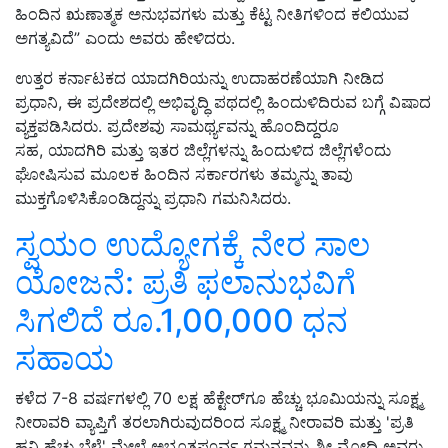
ಹಿಂದಿನ ಋಣಾತ್ಮಕ ಅನುಭವಗಳು ಮತ್ತು ಕೆಟ್ಟ ನೀತಿಗಳಿಂದ ಕಲಿಯುವ
ಅಗತ್ಯವಿದೆ” ಎಂದು ಅವರು ಹೇಳಿದರು.
ಉತ್ತರ ಕರ್ನಾಟಕದ ಯಾದಗಿರಿಯನ್ನು ಉದಾಹರಣೆಯಾಗಿ ನೀಡಿದ
ಪ್ರಧಾನಿ, ಈ ಪ್ರದೇಶದಲ್ಲಿ ಅಭಿವೃದ್ಧಿ ಪಥದಲ್ಲಿ ಹಿಂದುಳಿದಿರುವ ಬಗ್ಗೆ ವಿಷಾದ
ವ್ಯಕ್ತಪಡಿಸಿದರು. ಪ್ರದೇಶವು ಸಾಮರ್ಥ್ಯವನ್ನು ಹೊಂದಿದ್ದರೂ
ಸಹ, ಯಾದಗಿರಿ ಮತ್ತು ಇತರ ಜಿಲ್ಲೆಗಳನ್ನು ಹಿಂದುಳಿದ ಜಿಲ್ಲೆಗಳೆಂದು
ಘೋಷಿಸುವ ಮೂಲಕ ಹಿಂದಿನ ಸರ್ಕಾರಗಳು ತಮ್ಮನ್ನು ತಾವು
ಮುಕ್ತಗೊಳಿಸಿಕೊಂಡಿದ್ದನ್ನು ಪ್ರಧಾನಿ ಗಮನಿಸಿದರು.
ಸ್ವಯಂ ಉದ್ಯೋಗಕ್ಕೆ ನೇರ ಸಾಲ
ಯೋಜನೆ: ಪ್ರತಿ ಫಲಾನುಭವಿಗೆ
ಸಿಗಲಿದೆ ರೂ.1,00,000 ಧನ
ಸಹಾಯ
ಕಳೆದ 7-8 ವರ್ಷಗಳಲ್ಲಿ 70 ಲಕ್ಷ ಹೆಕ್ಟೇರ್‌ಗೂ ಹೆಚ್ಚು ಭೂಮಿಯನ್ನು ಸೂಕ್ಷ್ಮ
ನೀರಾವರಿ ವ್ಯಾಪ್ತಿಗೆ ತರಲಾಗಿರುವುದರಿಂದ ಸೂಕ್ಷ್ಮ ನೀರಾವರಿ ಮತ್ತು 'ಪ್ರತಿ
ಹನಿ ಹೆಚ್ಚು ಬೆಳೆ' ಮೇಲೆ ಅಭೂತಪೂರ್ವ ಗಮನವನ್ನು ಶ್ರೀ ಮೋದಿ ಅವರು