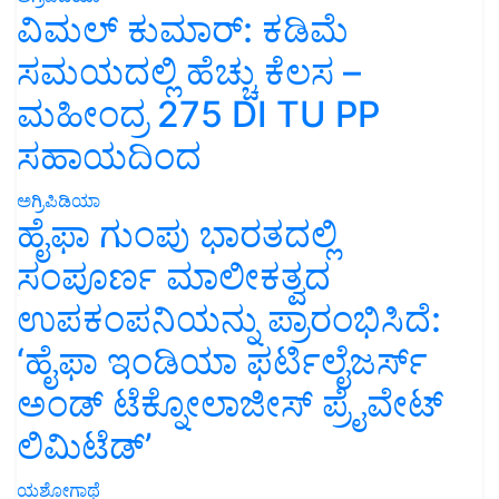
ವಿಮಲ್ ಕುಮಾರ್: ಕಡಿಮೆ
ಸಮಯದಲ್ಲಿ ಹೆಚ್ಚು ಕೆಲಸ –
ಮಹೀಂದ್ರ 275 DI TU PP
ಸಹಾಯದಿಂದ
ಅಗ್ರಿಪಿಡಿಯಾ
ಹೈಫಾ ಗುಂಪು ಭಾರತದಲ್ಲಿ
ಸಂಪೂರ್ಣ ಮಾಲೀಕತ್ವದ
ಉಪಕಂಪನಿಯನ್ನು ಪ್ರಾರಂಭಿಸಿದೆ:
‘ಹೈಫಾ ಇಂಡಿಯಾ ಫರ್ಟಿಲೈಜರ್ಸ್
ಅಂಡ್ ಟೆಕ್ನೋಲಾಜೀಸ್ ಪ್ರೈವೇಟ್
ಲಿಮಿಟೆಡ್’
ಯಶೋಗಾಥೆ