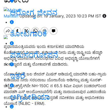
ಆರೋಗ್ಯ ಜೀವನ
Maltesh
Updated on: 19 January, 2023 10:23 PM IST
ತೋಟಗಾರಿಕೆ
ಪ್ರಧಾನಮಂತ್ರಿಯವರು ಇಂದು ಕರ್ನಾಟಕದ ಯಾದಗಿರಿಯ
ಪಶುಸಂಗೋಪನೆ
ಕೊಡೇಕಲ್‌ನಲ್ಲಿ ನೀರಾವರಿ, ಕುಡಿಯುವ ನೀರು ಮತ್ತು ರಾಷ್ಟ್ರೀಯ ಹೆದ್ದಾರಿ
ಅಭಿವೃದ್ಧಿ ಯೋಜನೆಗೆ ಸಂಬಂಧಿಸಿದ ವಿವಿಧ ಅಭಿವೃದ್ಧಿ ಯೋಜನೆಗಳಿಗೆ
ಶಂಕುಸ್ಥಾಪನೆ ಮತ್ತು ಲೋಕಾರ್ಪಣೆ ಮಾಡಿದರು.
ಇತರೆ
ಯೋಜನೆಗಳಲ್ಲಿ ಜಲ ಜೀವನ್ ಮಿಷನ್ ಅಡಿಯಲ್ಲಿ ಯಾದಗಿರಿ ಬಹು-ಗ್ರಾಮ
ಕುಡಿಯುವ ನೀರು ಸರಬರಾಜು ಯೋಜನೆಯ ಅಡಿಗಲ್ಲು ಮತ್ತು ಸೂರತ್-
ಚೆನ್ನೈ ಎಕ್ಸ್‌ಪ್ರೆಸ್‌ವೇ NH-150C ನ 65.5 ಕಿಮೀ ವಿಭಾಗ (ಬಡದಲ್‌ನಿಂದ
ಮಾರಡಗಿ ಎಸ್ ಆಂದೋಲಾವರೆಗೆ) ಮತ್ತು ನಾರಾಯಣಪುರ ಎಡದಂಡೆಯ
ಅಗ್ರಿಪೀಡಿಯಾ
ಉದ್ಘಾಟನೆ ಸೇರಿವೆ. ಕಾಲುವೆ - ವಿಸ್ತರಣೆ ನವೀಕರಣ ಮತ್ತು ಆಧುನೀಕರಣ
ಯೋಜನೆ (NLBC - ERM).