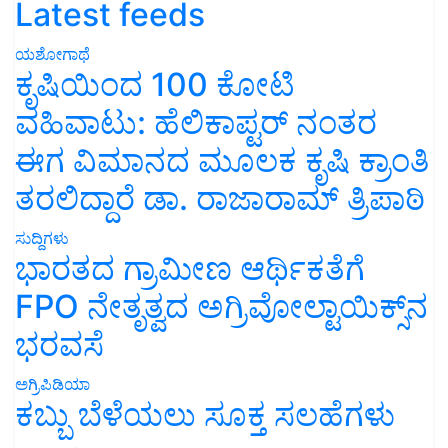
Latest feeds
ಯಶೋಗಾಥೆ
ಕೃಷಿಯಿಂದ 100 ಕೋಟಿ
ವಹಿವಾಟು: ಹೆಲಿಕಾಪ್ಟರ್ ನಂತರ
ಈಗ ವಿಮಾನದ ಮೂಲಕ ಕೃಷಿ ಕ್ರಾಂತಿ
ತರಲಿದ್ದಾರೆ ಡಾ. ರಾಜಾರಾಮ್ ತ್ರಿಪಾಠಿ
ಸುದ್ದಿಗಳು
ಭಾರತದ ಗ್ರಾಮೀಣ ಆರ್ಥಿಕತೆಗೆ
FPO ನೇತೃತ್ವದ ಅಗ್ರಿವೋಲ್ಟಾಯಿಕ್ಸ್‌ನ
ಭರವಸೆ
ಅಗ್ರಿಪಿಡಿಯಾ
ಕಬ್ಬು ಬೆಳೆಯಲು ಸೂಕ್ತ ಸಲಹೆಗಳು