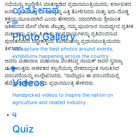
ಸಭೆಯನ್ನು ಉದ್ದೇಶಿಸಿ ಮಾತನಾಡಿದ ಪ್ರಧಾನಮಂತ್ರಿಯವರು, ಕರ್ನಾಟಕದ
ಯಶೋಗಾಥೆ
ಜನರ ಪ್ರೀತಿ ಮತ್ತು ಬೆಂಬಲವನ್ನು ಎತ್ತಿ ತೋರಿಸಿದರು ಮತ್ತು ಇದು ದೊಡ್ಡ
ಶಕ್ತಿಯ ಮೂಲವಾಗಿದೆ ಎಂದು ಹೇಳಿದರು. ಯಾದಗಿರಿಯ ಶ್ರೀಮಂತ
ಇತಿಹಾಸದ ಮೇಲೆ ಬೆಳಕು ಚೆಲ್ಲುತ್ತಾ, ನಮ್ಮ ಪೂರ್ವಜರ ಸಾಮರ್ಥ್ಯದ ಪ್ರತೀಕ
Photo Gallery
ಮತ್ತು ನಮ್ಮ ಸಂಸ್ಕೃತಿ ಮತ್ತು ಸಂಪ್ರದಾಯಗಳನ್ನು ಪ್ರತಿಬಿಂಬಿಸುವ
ಪುರಾತನವಾದ ರಟ್ಟೀಹಳ್ಳಿಯ ಕೋಟೆಯನ್ನು ಪ್ರಧಾನಮಂತ್ರಿಯವರು
ತಿಳಿಸಿದರು.
We capture the best photos around events,
exhibitions happening across the country
ಅವರು ಮಹಾರಾಜ ಮಹಾರಾಜ ವೆಂಕಟಪ್ಪ ನಾಯಕ್ ಅವರ ಸ್ವರಾಜ್ಯ
ಮತ್ತು ಉತ್ತಮ ಆಡಳಿತದ ಕಲ್ಪನೆಯನ್ನು ದೇಶದಾದ್ಯಂತ ಗುರುತಿಸಿದ
ಪರಂಪರೆಯನ್ನು ಉಲ್ಲೇಖಿಸಿದರು. "ನಾವೆಲ್ಲರೂ ಈ ಪರಂಪರೆಯಲ್ಲಿ
Videos
ಹೆಮ್ಮೆಪಡುತ್ತೇವೆ" ಎಂದು ಪ್ರಧಾನಮಂತ್ರಿ ಹೇಳಿದರು.
Handpicked videos to inspire the nation on
agriculture and related industry
Quiz