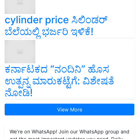
cylinder price ಸಿಲಿಂಡರ್‌
ಬೆಲೆಯಲ್ಲಿ ಭರ್ಜರಿ ಇಳಿಕೆ!
ಕರ್ನಾಟಕದ “ನಂದಿನಿ” ಹೊಸ
ಉತ್ಪನ್ನ ಮಾರುಕಟ್ಟೆಗೆ: ವಿಶೇಷತೆ
ನೋಡಿ!
View More
We're on WhatsApp! Join our WhatsApp group and
get the most important updates you need. Daily.