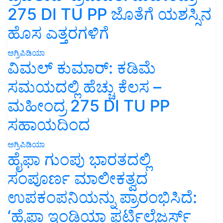
275 DI TU PP ಜೊತೆಗೆ ಯಶಸ್ಸಿನ
ಹೊಸ ಎತ್ತರಗಳಿಗೆ
ಅಗ್ರಿಪಿಡಿಯಾ
ವಿಮಲ್ ಕುಮಾರ್: ಕಡಿಮೆ
ಸಮಯದಲ್ಲಿ ಹೆಚ್ಚು ಕೆಲಸ –
ಮಹೀಂದ್ರ 275 DI TU PP
ಸಹಾಯದಿಂದ
ಅಗ್ರಿಪಿಡಿಯಾ
ಹೈಫಾ ಗುಂಪು ಭಾರತದಲ್ಲಿ
ಸಂಪೂರ್ಣ ಮಾಲೀಕತ್ವದ
ಉಪಕಂಪನಿಯನ್ನು ಪ್ರಾರಂಭಿಸಿದೆ:
‘ಹೈಫಾ ಇಂಡಿಯಾ ಫರ್ಟಿಲೈಜರ್ಸ್