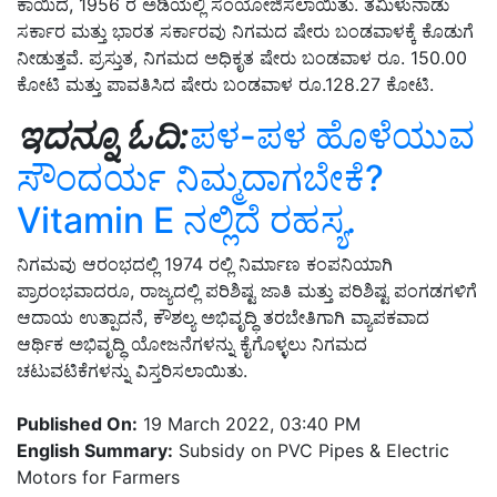
ಕಾಯಿದೆ, 1956 ರ ಅಡಿಯಲ್ಲಿ ಸಂಯೋಜಿಸಲಾಯಿತು. ತಮಿಳುನಾಡು
ಸರ್ಕಾರ ಮತ್ತು ಭಾರತ ಸರ್ಕಾರವು ನಿಗಮದ ಷೇರು ಬಂಡವಾಳಕ್ಕೆ ಕೊಡುಗೆ
ನೀಡುತ್ತವೆ. ಪ್ರಸ್ತುತ, ನಿಗಮದ ಅಧಿಕೃತ ಷೇರು ಬಂಡವಾಳ ರೂ. 150.00
ಕೋಟಿ ಮತ್ತು ಪಾವತಿಸಿದ ಷೇರು ಬಂಡವಾಳ ರೂ.128.27 ಕೋಟಿ.
ಇದನ್ನೂ ಓದಿ:
ಪಳ-ಪಳ ಹೊಳೆಯುವ
ಸೌಂದರ್ಯ ನಿಮ್ಮದಾಗಬೇಕೆ?
Vitamin E ನಲ್ಲಿದೆ ರಹಸ್ಯ.
ನಿಗಮವು ಆರಂಭದಲ್ಲಿ 1974 ರಲ್ಲಿ ನಿರ್ಮಾಣ ಕಂಪನಿಯಾಗಿ
ಪ್ರಾರಂಭವಾದರೂ, ರಾಜ್ಯದಲ್ಲಿ ಪರಿಶಿಷ್ಟ ಜಾತಿ ಮತ್ತು ಪರಿಶಿಷ್ಟ ಪಂಗಡಗಳಿಗೆ
ಆದಾಯ ಉತ್ಪಾದನೆ, ಕೌಶಲ್ಯ ಅಭಿವೃದ್ಧಿ ತರಬೇತಿಗಾಗಿ ವ್ಯಾಪಕವಾದ
ಆರ್ಥಿಕ ಅಭಿವೃದ್ಧಿ ಯೋಜನೆಗಳನ್ನು ಕೈಗೊಳ್ಳಲು ನಿಗಮದ
ಚಟುವಟಿಕೆಗಳನ್ನು ವಿಸ್ತರಿಸಲಾಯಿತು.
Published On:
19 March 2022, 03:40 PM
English Summary:
Subsidy on PVC Pipes & Electric
Motors for Farmers