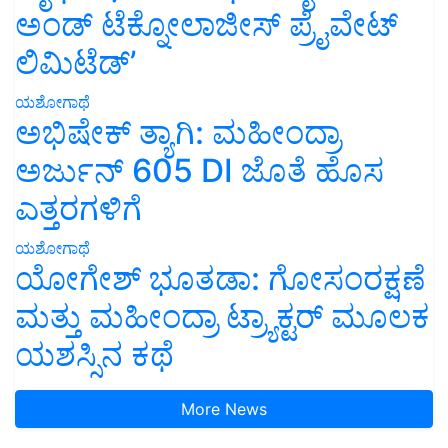
ಅಂಡ್ ಟೆಕ್ನೋಲಾಜೀಸ್ ಪ್ರೈವೇಟ್
ಲಿಮಿಟೆಡ್’
ಯಶೋಗಾಥೆ
ಅಭಿಷೇಕ್ ತ್ಯಾಗಿ: ಮಹೀಂದ್ರಾ
ಅರ್ಜುನ್ 605 DI ಜೊತೆ ಹೊಸ
ಎತ್ತರಗಳಿಗೆ
ಯಶೋಗಾಥೆ
ಯೋಗೇಶ್ ಭೂತಡಾ: ಗೋಸಂರಕ್ಷಣೆ
ಮತ್ತು ಮಹೀಂದ್ರಾ ಟ್ರ್ಯಾಕ್ಟರ್ ಮೂಲಕ
ಯಶಸ್ಸಿನ ಕಥೆ
More News