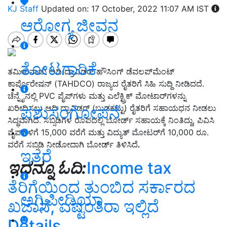
KJ Staff
Updated on: 17 October, 2022 11:07 AM IST
ಆರೋಗ್ಯ ಜೀವನ
ತೋಟಗಾರಿಕೆ
ತಮಿಳುನಾಡು ಆದಿ ದ್ರಾವಿಡರ್ ಹೌಸಿಂಗ್ ಡೆವಲಪ್‌ಮೆಂಟ್
ಕಾರ್ಪೊರೇಷನ್ (TAHDCO) ರಾಜ್ಯದ ರೈತರಿಗೆ ಸಿಹಿ ಸುದ್ದಿ ನೀಡಿದದೆ.
ಚೆನ್ನೈನಲ್ಲಿ PVC ಪೈಪ್‌ಗಳು ಮತ್ತು ಎಲೆಕ್ಟ್ರಿಕ್ ಮೋಟಾರ್‌ಗಳನ್ನು
ಪಶುಸಂಗೋಪನೆ
ಖರೀದಿಸಲು ಆದಿ ದ್ರಾವಿಡರ್ (ಬುಡಕಟ್ಟು) ರೈತರಿಗೆ ಸಹಾಯಧನ ನೀಡಲು
ಸಿದ್ಧವಾಗಿದೆ. ಸಬ್ಸಿಡಿಗಳ ರೂಪದಲ್ಲಿ ಬೋರ್ಡ್‌ ಸಹಾಯಕ್ಕೆ ನಿಂತಿದ್ದು, ಪಿವಿಸಿ
ಪೈಪ್‌ಗಳಿಗೆ 15,000 ವರೆಗೆ ಮತ್ತು ವಿದ್ಯುತ್ ಮೋಟರ್‌ಗೆ 10,000 ರೂ.
ವರೆಗೆ ಸಬ್ಸಿಡಿ ನೀಡೋದಾಗಿ ಬೋರ್ಡ್‌ ತಿಳಿಸಿದೆ
.
ಇತರೆ
ಇದನ್ನೂ ಓದಿ:
Income tax
ತೆರಿಗೆಯಿಂದ ತುಂಬಿದ ಸರ್ಕಾರದ
ಅಗ್ರಿಪೀಡಿಯಾ
ಖಜಾನೆ, ಎಷ್ಟಂತಿರಾ ಇಲ್ಲಿದೆ
Details.