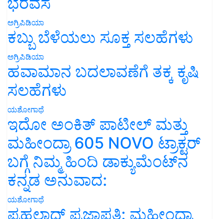
ಭರವಸೆ
ಅಗ್ರಿಪಿಡಿಯಾ
ಕಬ್ಬು ಬೆಳೆಯಲು ಸೂಕ್ತ ಸಲಹೆಗಳು
ಅಗ್ರಿಪಿಡಿಯಾ
ಹವಾಮಾನ ಬದಲಾವಣೆಗೆ ತಕ್ಕ ಕೃಷಿ
ಸಲಹೆಗಳು
ಯಶೋಗಾಥೆ
ಇದೋ ಅಂಕಿತ್ ಪಾಟೀಲ್ ಮತ್ತು
ಮಹೀಂದ್ರಾ 605 NOVO ಟ್ರಾಕ್ಟರ್
ಬಗ್ಗೆ ನಿಮ್ಮ ಹಿಂದಿ ಡಾಕ್ಯುಮೆಂಟ್‌ನ
ಕನ್ನಡ ಅನುವಾದ:
ಯಶೋಗಾಥೆ
ಪ್ರಹಲಾದ್ ಪ್ರಜಾಪತಿ: ಮಹೀಂದ್ರಾ