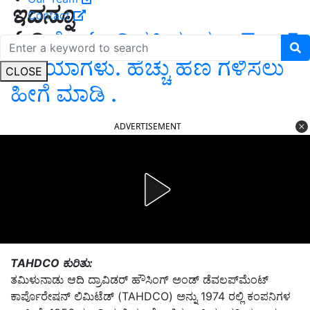
ಇದನ್ನೂ
Contact
ಓದಿ:
ಕೋಟ್ಯಾಧಿಪತಿಯಾಗಲು Top 5
ಐಡಿಯಾಗಳು. ಹೆಚ್ಚು ಹಣ ಗಳಿಸಲು
CLOSE
ಹೀಗೆ ಮಾಡಿ .
ADVERTISEMENT
TAHDCO ಕುರಿತು:
ತಮಿಳುನಾಡು ಆದಿ ದ್ರಾವಿಡರ್ ಹೌಸಿಂಗ್ ಅಂಡ್ ಡೆವಲಪ್‌ಮೆಂಟ್
ಕಾರ್ಪೊರೇಷನ್ ಲಿಮಿಟೆಡ್ (TAHDCO) ಅನ್ನು 1974 ರಲ್ಲಿ ಕಂಪನಿಗಳ