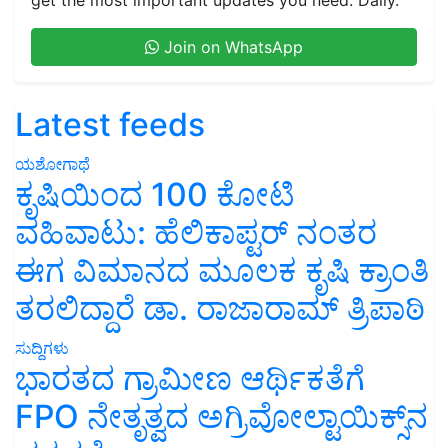
Join on WhatsApp
Latest feeds
ಯಶೋಗಾಥೆ
ಕೃಷಿಯಿಂದ 100 ಕೋಟಿ
ವಹಿವಾಟು: ಹೆಲಿಕಾಪ್ಟರ್ ನಂತರ
ಈಗ ವಿಮಾನದ ಮೂಲಕ ಕೃಷಿ ಕ್ರಾಂತಿ
ತರಲಿದ್ದಾರೆ ಡಾ. ರಾಜಾರಾಮ್ ತ್ರಿಪಾಠಿ
ಸುದ್ದಿಗಳು
ಭಾರತದ ಗ್ರಾಮೀಣ ಆರ್ಥಿಕತೆಗೆ
FPO ನೇತೃತ್ವದ ಅಗ್ರಿವೋಲ್ಟಾಯಿಕ್ಸ್‌ನ