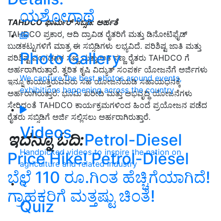
ಯಶೋಗಾಥೆ
TAHDCO ಫಾರ್ಮರ್ ಸಬ್ಸಿಡಿ: ಅರ್ಹತೆ
TAHDCO ಪ್ರಕಾರ, ಆದಿ ದ್ರಾವಿಡ ರೈತರಿಗೆ ಮತ್ತು ಡಿನೋಟಿಫೈಡ್
ಬುಡಕಟ್ಟುಗಳಿಗೆ ಮಾತ್ರ ಈ ಸಬ್ಸಿಡಿಗಳು ಲಭ್ಯವಿದೆ. ಪರಿಶಿಷ್ಟ ಜಾತಿ ಮತ್ತು
Photo Gallery
ಪರಿಶಿಷ್ಟ ಪಂಗಡಗಳ ಸಣ್ಣ ಮತ್ತು ಅತಿ ಸಣ್ಣ ರೈತರು TAHDCO ಗೆ
ಅರ್ಹರಾಗಿರುತ್ತಾರೆ. ತ್ವರಿತ ಕೃಷಿ ವಿದ್ಯುತ್ ಸಂಪರ್ಕ ಯೋಜನೆಗೆ ಅರ್ಜಿಗಳು
We capture the best photos around events,
ಇನ್ನೂ ಕಾಯುತ್ತಿರುವವರು ಸಹ ಯೋಜನೆಯಡಿ ಸಹಾಯಧನಕ್ಕೆ
exhibitions happening across the country
ಅರ್ಹರಾಗಿರುತ್ತಾರೆ. ಭೂಮಿ ಖರೀದಿ ಮತ್ತು ಅಭಿವೃದ್ಧಿ ಯೋಜನೆಗಳು
ಸೇರಿದಂತೆ TAHDCO ಕಾರ್ಯಕ್ರಮಗಳಿಂದ ಹಿಂದೆ ಪ್ರಯೋಜನ ಪಡೆದ
ರೈತರು ಸಬ್ಸಿಡಿಗೆ ಅರ್ಜಿ ಸಲ್ಲಿಸಲು ಅರ್ಹರಾಗಿರುತ್ತಾರೆ.
Videos
ಇದನ್ನೂ ಓದಿ:
Petrol-Diesel
Handpicked videos to inspire the nation on
Price Hike! Petrol-Diesel
agriculture and related industry
ಬೆಲೆ 110 ರೂ.ಗಿಂತ ಹೆಚ್ಚಿಗೆಯಾಗಿದೆ!
ಗ್ರಾಹಕರಿಗೆ ಮತ್ತಷ್ಟು ಚಿಂತೆ!
Quiz