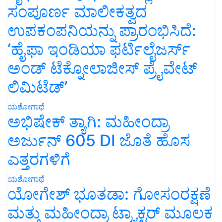
ಸಂಪೂರ್ಣ ಮಾಲೀಕತ್ವದ
ಉಪಕಂಪನಿಯನ್ನು ಪ್ರಾರಂಭಿಸಿದೆ:
‘ಹೈಫಾ ಇಂಡಿಯಾ ಫರ್ಟಿಲೈಜರ್ಸ್
ಅಂಡ್ ಟೆಕ್ನೋಲಾಜೀಸ್ ಪ್ರೈವೇಟ್
ಲಿಮಿಟೆಡ್’
ಯಶೋಗಾಥೆ
ಅಭಿಷೇಕ್ ತ್ಯಾಗಿ: ಮಹೀಂದ್ರಾ
ಅರ್ಜುನ್ 605 DI ಜೊತೆ ಹೊಸ
ಎತ್ತರಗಳಿಗೆ
ಯಶೋಗಾಥೆ
ಯೋಗೇಶ್ ಭೂತಡಾ: ಗೋಸಂರಕ್ಷಣೆ
ಮತ್ತು ಮಹೀಂದ್ರಾ ಟ್ರ್ಯಾಕ್ಟರ್ ಮೂಲಕ