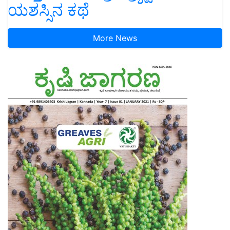
ಯಶಸ್ಸಿನ ಕಥೆ
More News