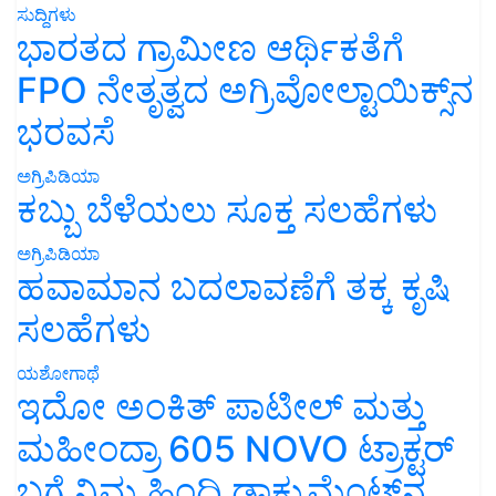
ಸುದ್ದಿಗಳು
ಭಾರತದ ಗ್ರಾಮೀಣ ಆರ್ಥಿಕತೆಗೆ
FPO ನೇತೃತ್ವದ ಅಗ್ರಿವೋಲ್ಟಾಯಿಕ್ಸ್‌ನ
ಭರವಸೆ
ಅಗ್ರಿಪಿಡಿಯಾ
ಕಬ್ಬು ಬೆಳೆಯಲು ಸೂಕ್ತ ಸಲಹೆಗಳು
ಅಗ್ರಿಪಿಡಿಯಾ
ಹವಾಮಾನ ಬದಲಾವಣೆಗೆ ತಕ್ಕ ಕೃಷಿ
ಸಲಹೆಗಳು
ಯಶೋಗಾಥೆ
ಇದೋ ಅಂಕಿತ್ ಪಾಟೀಲ್ ಮತ್ತು
ಮಹೀಂದ್ರಾ 605 NOVO ಟ್ರಾಕ್ಟರ್
ಬಗ್ಗೆ ನಿಮ್ಮ ಹಿಂದಿ ಡಾಕ್ಯುಮೆಂಟ್‌ನ