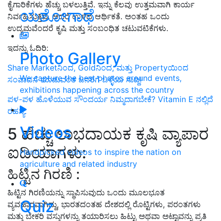
ಕೈಗಾರಿಕೆಗಳು ಹೆಚ್ಚು ಬಳಲು
ತ್ತಿವೆ. ಇ
ನ್ನು ಕೆಲವು ಉತ್ತಮವಾಗಿ ಕಾರ್ಯ
ಯಶೋಗಾಥೆ
ನಿರ್ವಹಿಸು
ತ್ತಿ
ವೆ
.
ಆದರೆ ಉಳಿದ ಆರ್ಥಿಕತೆ.
ಅಂತಹ ಒಂದು
ಉದ್ಯಮವೆಂದರೆ
ಕೃಷಿ ಮತ್ತು ಸಂಬಂಧಿತ ಚಟುವಟಿಕೆಗಳು.
ಇದನ್ನು ಓದಿರಿ:
Photo Gallery
Share Marketನಿಂದ, Goldನಿಂದ, ಮತ್ತು Propertyಯಿಂದ
We capture the best photos around events,
ಸಂಪಾದನೆ ಮಾಡುವಂತ ಜನರಿಗೆ ಒಳ್ಳೆಯ ಸುದ್ದಿ!
exhibitions happening across the country
ಪಳ-ಪಳ ಹೊಳೆಯುವ ಸೌಂದರ್ಯ ನಿಮ್ಮದಾಗಬೇಕೆ? Vitamin E ನಲ್ಲಿದೆ
ರಹಸ್ಯ.
Videos
5
ಹೆಚ್ಚು ಲಾಭದಾಯಕ ಕೃಷಿ ವ್ಯಾಪಾರ
ಐಡಿಯಾಗಳು:
Handpicked videos to inspire the nation on
agriculture and related industry
ಹಿಟ್ಟಿನ ಗಿರಣಿ :
ಹಿಟ್ಟಿನ ಗಿರಣಿಯನ್ನು ಸ್ಥಾಪಿಸುವುದು ಒಂದು ಮೂಲಭೂತ
Quiz
ವ್ಯವಹಾರವಾಗಿದ್ದು,
ಭಾರತದಂತಹ ದೇಶದಲ್ಲಿ ರೊಟ್ಟಿಗಳು
,
ಪರಂತಗಳು
ಮತ್ತು ಬೇಕರಿ ವಸ್ತುಗಳನ್ನು ತಯಾರಿಸಲು ಹಿಟ್ಟು ಅಥವಾ ಅಟ್ಟಾವನ್ನು ಪ್ರತಿ