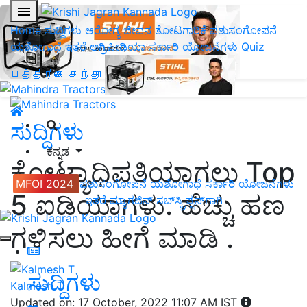
Home
ಸುದ್ದಿಗಳು
ಆರೋಗ್ಯ ಜೀವನ
ತೋಟಗಾರಿಕೆ
ಪಶುಸಂಗೋಪನೆ
ಯಶೋಗಾಥೆ
ಇತರೆ
ಅಗ್ರಿಪೀಡಿಯಾ
ಸರ್ಕಾರಿ ಯೋಜನೆಗಳು
Quiz
பத்திரிகை சந்தா
ಸುದ್ದಿಗಳು
ಕನ್ನಡ
ಕೋಟ್ಯಾಧಿಪತಿಯಾಗಲು Top
MFOI 2024
ಪಶುಸಂಗೋಪನೆ
ಯಶೋಗಾಥೆ
ಸರ್ಕಾರಿ ಯೋಜನೆಗಳು
5 ಐಡಿಯಾಗಳು. ಹೆಚ್ಚು ಹಣ
ಇತರೆ
ಮ್ಯಾಗಜಿನ್‌ ಸಬ್‌ಸ್ಕ್ರಿಪ್ಷನ್‌ಗಾಗಿ
ಗಳಿಸಲು ಹೀಗೆ ಮಾಡಿ .
ಸುದ್ದಿಗಳು
Kalmesh T
Updated on: 17 October, 2022 11:07 AM IST