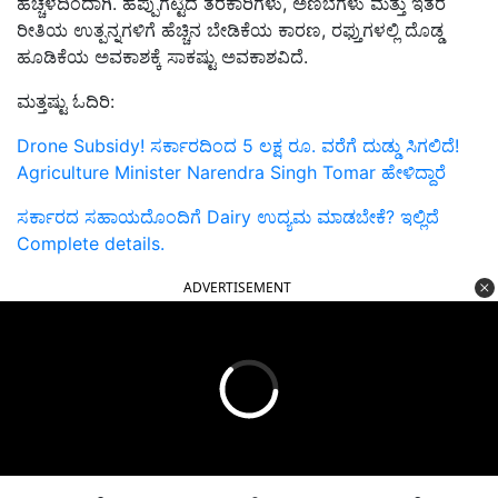
ಹೆಚ್ಚಳದಿಂದಾಗಿ.
ಹೆಪ್ಪುಗಟ್ಟಿದ ತರಕಾರಿಗಳು
,
ಅಣಬೆಗಳು ಮತ್ತು ಇತರ
ರೀತಿಯ ಉತ್ಪನ್ನಗಳಿಗೆ ಹೆಚ್ಚಿನ ಬೇಡಿಕೆಯ ಕಾರಣ
,
ರಫ್ತುಗಳಲ್ಲಿ ದೊಡ್ಡ
ಹೂಡಿಕೆಯ ಅವಕಾಶಕ್ಕೆ ಸಾಕಷ್ಟು ಅವಕಾಶವಿದೆ.
ಮತ್ತಷ್ಟು ಓದಿರಿ:
Drone Subsidy! ಸರ್ಕಾರದಿಂದ 5 ಲಕ್ಷ ರೂ. ವರೆಗೆ ದುಡ್ಡು ಸಿಗಲಿದೆ!
Agriculture Minister Narendra Singh Tomar ಹೇಳಿದ್ದಾರೆ
ಸರ್ಕಾರದ ಸಹಾಯದೊಂದಿಗೆ Dairy ಉದ್ಯಮ ಮಾಡಬೇಕೆ? ಇಲ್ಲಿದೆ
Complete details.
ADVERTISEMENT