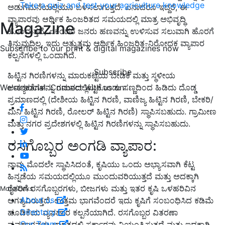
Take a quiz and test your agriculture knowledge
ಅಡುಗೆಮನೆಯಲ್ಲಿಯೂ ಬಳಸಲಾಗುತ್ತದೆ.
ಏನಾದರೂ ಇದ್ದರೆ
,
ಈ
ವ್ಯಾಪಾರವು ಆರ್ಥಿಕ ಹಿಂಜರಿತದ ಸಮಯದಲ್ಲಿ ಮಾತ್ರ ಅಭಿವೃದ್ಧಿ
Magazine
ಹೊಂದುತ್ತದೆ
,
ಏಕೆಂದರೆ ಜನರು ಹಣವನ್ನು ಉಳಿಸುವ ಸಲುವಾಗಿ ಹೊರಗೆ
ತಿನ್ನುವುದಿಲ್ಲ.
ಇದು ಅತ್ಯುತ್ತಮ ಆರ್ಥಿಕ ಹಿಂಜರಿತ-ನಿರೋಧಕ ವ್ಯಾಪಾರ
Subscribe to our print & digital magazines now
ಕಲ್ಪನೆಗಳಲ್ಲಿ ಒಂದಾಗಿದೆ.
Subscribe
ಹಿಟ್ಟಿನ ಗಿರಣಿಗಳನ್ನು ಮಾರುಕಟ್ಟೆಯ ಬೇಡಿಕೆ ಮತ್ತು ಸ್ಥಳೀಯ
We're social. Connect with us on:
ಅವಶ್ಯಕತೆಗಳನ್ನು ಗಮನದಲ್ಲಿಟ್ಟುಕೊಂಡು ಸಣ್ಣದಿಂದ ಹಿಡಿದು
ದೊಡ್ಡ
ಪ್ರಮಾಣದಲ್ಲಿ (ದೇಶೀಯ ಹಿಟ್ಟಿನ ಗಿರಣಿ
,
ವಾಣಿಜ್ಯ ಹಿಟ್ಟಿನ ಗಿರಣಿ
,
ಬೇಕರಿ/
ಮಿನಿ ಹಿಟ್ಟಿನ ಗಿರಣಿ
,
ರೋಲರ್ ಹಿಟ್ಟಿನ ಗಿರಣಿ) ಸ್ಥಾಪಿಸಬಹುದು.
ಗ್ರಾಮೀಣ
ಮತ್ತು ನಗರ ಪ್ರದೇಶಗಳಲ್ಲಿ ಹಿಟ್ಟಿನ ಗಿರಣಿಗಳನ್ನು ಸ್ಥಾಪಿಸಬಹುದು.
ರಸಗೊಬ್ಬರ ಅಂಗಡಿ ವ್ಯಾಪಾರ:
ನಾವು ಮೊದಲೇ ಸ್ಥಾಪಿಸಿದಂತೆ,
ಕೃಷಿಯು ಒಂದು ಅಭ್ಯಾಸವಾಗಿ ಕೆಟ್ಟ
ಹಿನ್ನಡೆಯ ಸಮಯದಲ್ಲಿಯೂ ಮುಂದುವರಿಯುತ್ತದೆ ಮತ್ತು ಅದಕ್ಕಾಗಿ
ರೈತರಿಗೆ ರಸಗೊಬ್ಬರಗಳು
,
ಬೀಜಗಳು ಮತ್ತು ಇತರ ಕೃಷಿ ಒಳಹರಿವಿನ
More Links
About us
ಅಗತ್ಯವಿರುತ್ತದೆ.
ಉತ್ತಮ ಭಾಗವೆಂದರೆ ಇದು ಕೃಷಿಗೆ ಸಂಬಂಧಿಸಿದ ಕಡಿಮೆ
Directory
ಹೂಡಿಕೆಯ ವ್ಯವಹಾರ ಕಲ್ಪನೆಯಾಗಿದೆ.
ರಸಗೊಬ್ಬರ ವಿತರಣಾ
Our Team
ವ್ಯವಹಾರವನ್ನು ಭಾರತದಲ್ಲಿ ಸರ್ಕಾರವು ನಿಯಂತ್ರಿಸುತ್ತದೆ ಮತ್ತು ಇದಕ್ಕಾಗಿ