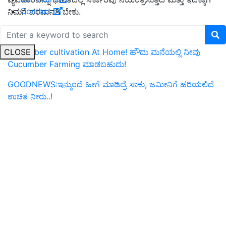
Contact
ನಿಮಗೆ ಪರವಾನಗಿ ಬೇಕು.
ಇನ್ನಷ್ಟು ಓದಿರಿ:
CLOSE
Cucumber cultivation At Home! ಹೌದು ಮನೆಯಲ್ಲಿ ನೀವು
Cucumber Farming ಮಾಡಬಹುದು!
GOODNEWS:ಇನ್ಮುಂದೆ ಹೀಗೆ ಮಾಡಿದ್ರೆ ಸಾಕು, ಜಮೀನಿಗೆ ಹರಿಯಲಿದೆ
ಉಚಿತ ನೀರು..!