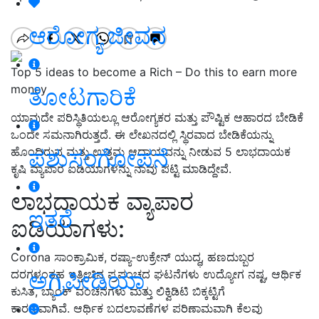
ಆರೋಗ್ಯ ಜೀವನ
Top 5 ideas to become a Rich – Do this to earn more
money
ತೋಟಗಾರಿಕೆ
ಯಾವುದೇ ಪರಿಸ್ಥಿತಿಯಲ್ಲೂ
ಆರೋಗ್ಯಕರ ಮತ್ತು ಪೌಷ್ಟಿಕ ಆಹಾರದ ಬೇಡಿಕೆ
ಒಂದೇ ಸಮನಾಗಿರುತ್ತದೆ.
ಈ ಲೇಖನದಲ್ಲಿ ಸ್ಥಿರವಾದ ಬೇಡಿಕೆಯನ್ನು
ಪಶುಸಂಗೋಪನೆ
ಹೊಂದಿರುವ ಮತ್ತು ಉತ್ತಮ ಆದಾಯವನ್ನು ನೀಡುವ
5
ಲಾಭದಾಯಕ
ಕೃಷಿ ವ್ಯಾಪಾರ ಐಡಿಯಾಗಳನ್ನು ನಾವು ಪಟ್ಟಿ ಮಾಡಿದ್ದೇವೆ.
ಲಾಭದಾಯಕ ವ್ಯಾಪಾರ
ಇತರೆ
ಐಡಿಯಾಗಳು:
Corona
ಸಾಂಕ್ರಾಮಿಕ
,
ರಷ್ಯಾ-ಉಕ್ರೇನ್ ಯುದ್ಧ
,
ಹಣದುಬ್ಬರ
ಅಗ್ರಿಪೀಡಿಯಾ
ದರಗಳಂತಹ ಇತ್ತೀಚಿನ ಪ್ರಪಂಚದ ಘಟನೆಗಳು ಉದ್ಯೋಗ ನಷ್ಟ
,
ಆರ್ಥಿಕ
ಕುಸಿತ
,
ಬ್ಯಾಂಕ್ ವಂಚನೆಗಳು ಮತ್ತು ಲಿಕ್ವಿಡಿಟಿ ಬಿಕ್ಕಟ್ಟಿ
ಗೆ
ಕಾರಣವಾಗಿವೆ.
ಆರ್ಥಿಕ ಬದಲಾವಣೆಗಳ ಪರಿಣಾಮವಾಗಿ ಕೆಲವು