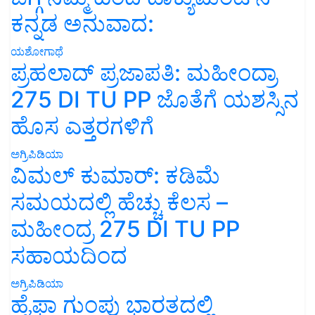
ಕನ್ನಡ ಅನುವಾದ:
ಯಶೋಗಾಥೆ
ಪ್ರಹಲಾದ್ ಪ್ರಜಾಪತಿ: ಮಹೀಂದ್ರಾ
275 DI TU PP ಜೊತೆಗೆ ಯಶಸ್ಸಿನ
ಹೊಸ ಎತ್ತರಗಳಿಗೆ
ಅಗ್ರಿಪಿಡಿಯಾ
ವಿಮಲ್ ಕುಮಾರ್: ಕಡಿಮೆ
ಸಮಯದಲ್ಲಿ ಹೆಚ್ಚು ಕೆಲಸ –
ಮಹೀಂದ್ರ 275 DI TU PP
ಸಹಾಯದಿಂದ
ಅಗ್ರಿಪಿಡಿಯಾ
ಹೈಫಾ ಗುಂಪು ಭಾರತದಲ್ಲಿ