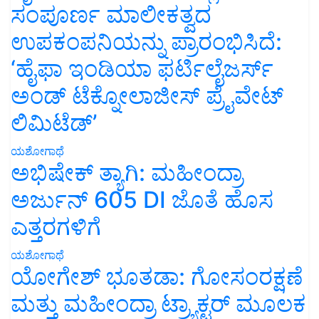
ಉಪಕಂಪನಿಯನ್ನು ಪ್ರಾರಂಭಿಸಿದೆ:
‘ಹೈಫಾ ಇಂಡಿಯಾ ಫರ್ಟಿಲೈಜರ್ಸ್
ಅಂಡ್ ಟೆಕ್ನೋಲಾಜೀಸ್ ಪ್ರೈವೇಟ್
ಲಿಮಿಟೆಡ್’
ಯಶೋಗಾಥೆ
ಅಭಿಷೇಕ್ ತ್ಯಾಗಿ: ಮಹೀಂದ್ರಾ
ಅರ್ಜುನ್ 605 DI ಜೊತೆ ಹೊಸ
ಎತ್ತರಗಳಿಗೆ
ಯಶೋಗಾಥೆ
ಯೋಗೇಶ್ ಭೂತಡಾ: ಗೋಸಂರಕ್ಷಣೆ
ಮತ್ತು ಮಹೀಂದ್ರಾ ಟ್ರ್ಯಾಕ್ಟರ್ ಮೂಲಕ
ಯಶಸ್ಸಿನ ಕಥೆ