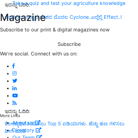
Take a quiz and test your agriculture knowledge
ಇದನ್ನು ಓದಿರಿ:
Magazine
ಅಬ್ಬರಿಸಲು ಸಜ್ಜಾದ ದೇಶದ ಮೊದಲ Cyclone..ಏಲ್ಲೆಲ್ಲಿ Effect..!
Subscribe to our print & digital magazines now
Subscribe
We're social. Connect with us on:
ಇದನ್ನು ಓದಿರಿ:
More Links
About us
ಕೋಟ್ಯಾಧಿಪತಿಯಾಗಲು Top 5 ಐಡಿಯಾಗಳು. ಹೆಚ್ಚು ಹಣ ಗಳಿಸಲು
Directory
ಹೀಗೆ ಮಾಡಿ .
Our Team