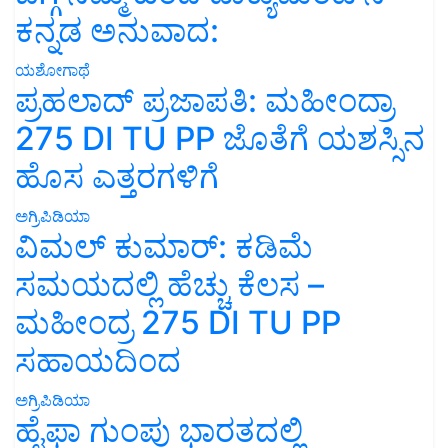
ಕನ್ನಡ ಅನುವಾದ:
ಯಶೋಗಾಥೆ
ಪ್ರಹಲಾದ್ ಪ್ರಜಾಪತಿ: ಮಹೀಂದ್ರಾ
275 DI TU PP ಜೊತೆಗೆ ಯಶಸ್ಸಿನ
ಹೊಸ ಎತ್ತರಗಳಿಗೆ
ಅಗ್ರಿಪಿಡಿಯಾ
ವಿಮಲ್ ಕುಮಾರ್: ಕಡಿಮೆ
ಸಮಯದಲ್ಲಿ ಹೆಚ್ಚು ಕೆಲಸ –
ಮಹೀಂದ್ರ 275 DI TU PP
ಸಹಾಯದಿಂದ
ಅಗ್ರಿಪಿಡಿಯಾ
ಹೈಫಾ ಗುಂಪು ಭಾರತದಲ್ಲಿ
ಸಂಪೂರ್ಣ ಮಾಲೀಕತ್ವದ