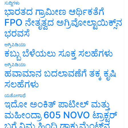
ಭಾರತದ ಗ್ರಾಮೀಣ ಆರ್ಥಿಕತೆಗೆ
FPO ನೇತೃತ್ವದ ಅಗ್ರಿವೋಲ್ಟಾಯಿಕ್ಸ್‌ನ
ಭರವಸೆ
ಅಗ್ರಿಪಿಡಿಯಾ
ಕಬ್ಬು ಬೆಳೆಯಲು ಸೂಕ್ತ ಸಲಹೆಗಳು
ಅಗ್ರಿಪಿಡಿಯಾ
ಹವಾಮಾನ ಬದಲಾವಣೆಗೆ ತಕ್ಕ ಕೃಷಿ
ಸಲಹೆಗಳು
ಯಶೋಗಾಥೆ
ಇದೋ ಅಂಕಿತ್ ಪಾಟೀಲ್ ಮತ್ತು
ಮಹೀಂದ್ರಾ 605 NOVO ಟ್ರಾಕ್ಟರ್
ಬಗ್ಗೆ ನಿಮ್ಮ ಹಿಂದಿ ಡಾಕ್ಯುಮೆಂಟ್‌ನ