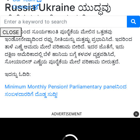
Russia Ukraine ಯುದ್ಧವು
Contact
ಬೆಲೆಗಳನ್ನು ಹೆಚ್ಚಿಸುತ್ತದೆ
ಉಕ್ರೇನ್‌ನಿಂದ ಸೂರ್ಯಕಾಂತಿ ಪೂರೈಕೆಯ ಮೇಲಿನ ಒತ್ತಡವು
CLOSE
ಇಂಡೋನೇಷ್ಯಾದಿಂದ ರಫ್ತು ನೀತಿಯನ್ನು ಮತ್ತಷ್ಟು ಪ್ರಭಾವಿಸಿದೆ. ಇದರಿಂದ
ತಾಳೆ ಎಣ್ಣೆ ಆಮದು ಮೇಲೆ ಪರಿಣಾಮ ಬೀರಿದೆ. ಇದರ ಜೊತೆಗೆ, ಇದು
ದಕ್ಷಿಣ ಅಮೆರಿಕಾದಲ್ಲಿ ಬೆಳೆ ಹಾನಿಯ ಬಗ್ಗೆ ಕಳವಳ ವ್ಯಕ್ತಪಡಿಸಿದೆ,
ಸೋಯಾಬೀನ್ ಎಣ್ಣೆಯ ಪೂರೈಕೆಯ ಮೇಲೆ ಪರಿಣಾಮ ಬೀರುತ್ತದೆ.
ಇದನ್ನು ಓದಿರಿ:
Minimum Monthly Pension! Parliamentary panelನಿಂದ
ಸಂಬಳದಾರರಿಗೆ ದೊಡ್ಡ ಸುದ್ದಿ!
ADVERTISEMENT