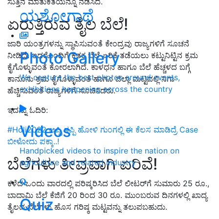
ಸುತ್ತಿನ ಮಾತುಕತೆಯನ್ನೂ ನಡೆಸಿದೆ.
ಯಶೋಗಾಥೆ
ಏರುತ್ತಿರುವ ತೈಲ ಬೆಲೆ!
ಜಾರಿ ಯಂತ್ರಗಳನ್ನು ಸ್ಥಾಪಿಸುವಂತೆ ಕೇಂದ್ರವು ರಾಜ್ಯಗಳಿಗೆ ಸೂಚನೆ
Photo Gallery
ನೀಡಿದೆ. ಇದರೊಂದಿಗೆ ಕೃತಕ ಬೆಲೆ ಏರಿಕೆ ತಡೆಯಲು ಕಟ್ಟುನಿಟ್ಟಿನ ಕ್ರಮ
ಕೈಗೊಳ್ಳುವಂತೆ ಕೋರಲಾಗಿದೆ. ಕಾಳಧನ ಹಾಗೂ ಬೆಲೆ ಹೆಚ್ಚಳದ ಬಗ್ಗೆ
We capture the best photos around events,
ಕಾನೂನು ಕ್ರಮ ಕೈಗೊಳ್ಳುವಂತೆ ಹಾಗೂ ಜಿಲ್ಲಾ ಮಟ್ಟದಲ್ಲಿ ನಿಗಾ
exhibitions happening across the country
ಹೆಚ್ಚಿಸುವಂತೆ ರಾಜ್ಯಗಳಿಗೆ ಸೂಚಿಸಿದರು.
ಇದನ್ನು ಓದಿರಿ:
Videos
#Holi2022 ಅಪ್ಪಿ ತಪ್ಪಿ ಹೋಳಿ ಗುಂಗಲ್ಲಿ ಈ ಕೆಲಸ ಮಾಡಿದ್ರೆ Case
ಬೀಳೋದು ಪಕ್ಕಾ..!
Handpicked videos to inspire the nation on
ಬೆಲೆಗಳು ತೀವ್ರವಾಗಿ ಏರಿವೆ!
agriculture and related industry
ಕಳೆದ ಒಂದು ವಾರದಲ್ಲಿ ಪರಿಷ್ಕರಿಸಿದ ಬೆಲೆ ಲೀಟರ್‌ಗೆ ಸುಮಾರು 25 ರೂ.,
ಬಾದಾಮಿ ಬೆಲೆ ಕೆಜಿಗೆ 20 ರಿಂದ 30 ರೂ. ಮುಂಬರುವ ದಿನಗಳಲ್ಲಿ ಖಾದ್ಯ
Quiz
ತೈಲದ ಬೆಲೆಗಳು ಹೊಸ ಗರಿಷ್ಠ ಮಟ್ಟವನ್ನು ತಲುಪಬಹುದು.