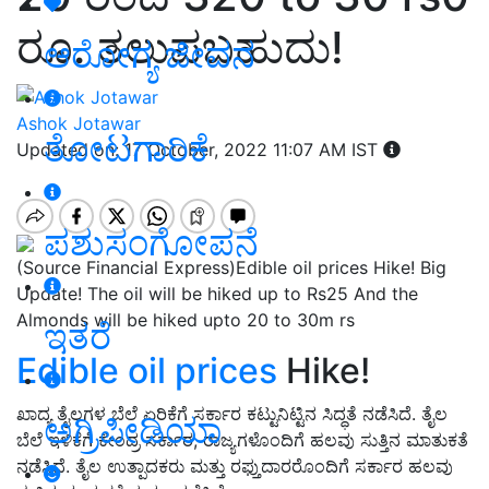
ರೂ. ತಲುಪಬಹುದು!
ಆರೋಗ್ಯ ಜೀವನ
Ashok Jotawar
ತೋಟಗಾರಿಕೆ
Updated on: 17 October, 2022 11:07 AM IST
ಪಶುಸಂಗೋಪನೆ
(Source Financial Express)Edible oil prices Hike! Big
Update! The oil will be hiked up to Rs25 And the
Almonds will be hiked upto 20 to 30m rs
ಇತರೆ
Edible oil prices
Hike!
ಖಾದ್ಯ ತೈಲಗಳ ಬೆಲೆ ಏರಿಕೆಗೆ ಸರ್ಕಾರ ಕಟ್ಟುನಿಟ್ಟಿನ ಸಿದ್ಧತೆ ನಡೆಸಿದೆ. ತೈಲ
ಅಗ್ರಿಪೀಡಿಯಾ
ಬೆಲೆ ಇಳಿಕೆಗೆ ಕೇಂದ್ರ ಸರ್ಕಾರ, ರಾಜ್ಯಗಳೊಂದಿಗೆ ಹಲವು ಸುತ್ತಿನ ಮಾತುಕತೆ
ನಡೆಸಿದೆ. ತೈಲ ಉತ್ಪಾದಕರು ಮತ್ತು ರಫ್ತುದಾರರೊಂದಿಗೆ ಸರ್ಕಾರ ಹಲವು