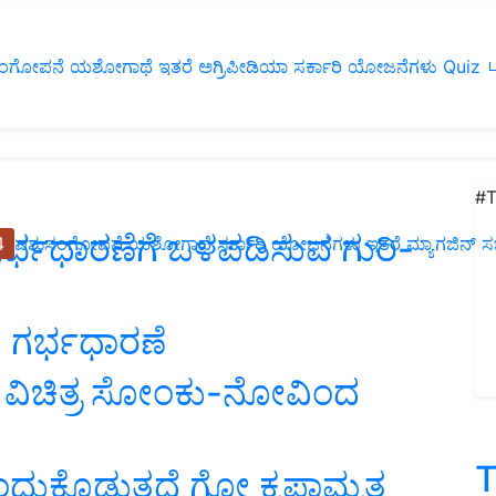
ಂಗೋಪನೆ
ಯಶೋಗಾಥೆ
ಇತರೆ
ಅಗ್ರಿಪೀಡಿಯಾ
ಸರ್ಕಾರಿ ಯೋಜನೆಗಳು
Quiz
ப
#T
ರ್ಭಧಾರಣೆಗೆ ಒಳಪಡಿಸುವ ಗುರಿ-
4
ಪಶುಸಂಗೋಪನೆ
ಯಶೋಗಾಥೆ
ಸರ್ಕಾರಿ ಯೋಜನೆಗಳು
ಇತರೆ
ಮ್ಯಾಗಜಿನ್‌ ಸಬ್‌
ಕ ಗರ್ಭಧಾರಣೆ
ನ್ ವಿಚಿತ್ರ ಸೋಂಕು-ನೋವಿಂದ
T
ತಂದುಕೊಡುತ್ತದೆ ಗೋ ಕೃಪಾಮೃತ