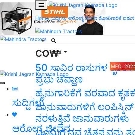
Home
ಸುದ್ದಿಗಳು
ಆರೋಗ್ಯ ಜೀವನ
ತೋಟಗಾರಿಕೆ
ಪಶುಸ
cow
ಕನ್ನಡ
50 ಸಾವಿರ ರಾಸುಗಳ ಕೃತಕ ಗ
MFOI 202
ಪ್ರಭು ಚವ್ಹಾಣ
ಹೈನುಗಾರಿಕೆಗೆ ವರವಾದ ಕೃತ
ಸುದ್ದಿಗಳು
ಜಾನುವಾರುಗಳಿಗೆ ಲಂಪಿಸ್ಕಿ
ನರಳುತ್ತಿವೆ ಜಾನುವಾರುಗಳು
ಆರೋಗ್ಯ ಜೀವನ
ಭೂಮಿಗೆ ನವ ಚೈತನ್ಯವನ್ನು 