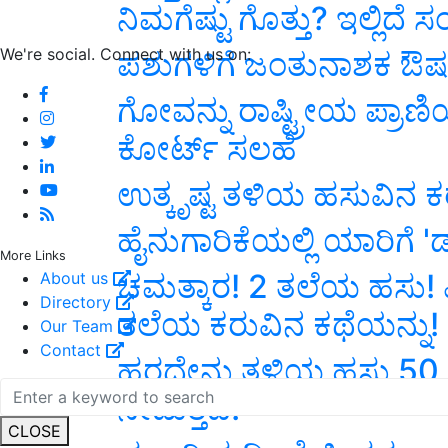
ನಿಮಗೆಷ್ಟು ಗೊತ್ತು? ಇಲ್ಲಿದೆ 
We're social. Connect with us on:
ಪಶುಗಳಿಗೆ ಜಂತುನಾಶಕ ಔಷಧ
ಗೋವನ್ನು ರಾಷ್ಟ್ರೀಯ ಪ್ರ
ಕೋರ್ಟ್ ಸಲಹೆ
ಉತ್ಕೃಷ್ಟ ತಳಿಯ ಹಸುವಿನ ಕರ
ಹೈನುಗಾರಿಕೆಯಲ್ಲಿ ಯಾರಿಗೆ 
More Links
ಚಮತ್ಕಾರ! 2 ತಲೆಯ ಹಸು! 
About us
Directory
ತಲೆಯ ಕರುವಿನ ಕಥೆಯನ್ನು!
Our Team
Contact
ಹರಧೇನು ತಳಿಯ ಹಸು 50 
ನೀಡುತ್ತದೆ!
CLOSE