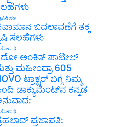
ಲಹೆಗಳು
್ರಿಪಿಡಿಯಾ
ವಾಮಾನ ಬದಲಾವಣೆಗೆ ತಕ್ಕ
ೃಷಿ ಸಲಹೆಗಳು
ಶೋಗಾಥೆ
ದೋ ಅಂಕಿತ್ ಪಾಟೀಲ್
ತ್ತು ಮಹೀಂದ್ರಾ 605
OVO ಟ್ರಾಕ್ಟರ್ ಬಗ್ಗೆ ನಿಮ್ಮ
ಿಂದಿ ಡಾಕ್ಯುಮೆಂಟ್‌ನ ಕನ್ನಡ
ನುವಾದ:
ಶೋಗಾಥೆ
್ರಹಲಾದ್ ಪ್ರಜಾಪತಿ: