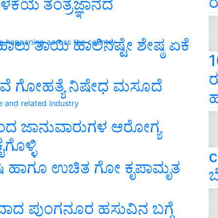
ರ
ಬಳಕೆಯ ತಂತ್ರಜ್ಞಾನದ
ು ತಾಯಿ ಹಾಲಿನಷ್ಟೇ ಶೇಷ್ಠ ಏಕೆ
ns happening across the country
1
ರ
ುವೆ ಗೋಹತ್ಯೆ ನಿಷೇಧ ಮಸೂದೆ
ಹ
e and related industry
ದ್ದರಿಂದ ಜಾನುವಾರುಗಳ ಆರೋಗ್ಯ
ೈಗೊಳ್ಳಿ
c
ಷಿ ಹಾಗೂ ಉಚಿತ ಗೋ ಕೃಪಾಮೃತ
ಬ
ವಾದ ಪುಂಗನೂರ ಹಸುವಿನ ಬಗ್ಗೆ