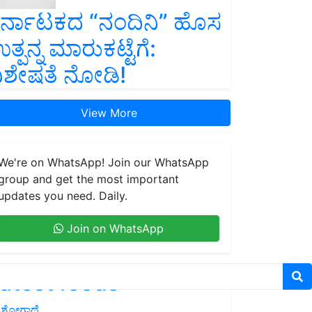
ರ್ನಾಟಕದ “ನಂದಿನಿ” ಹೊಸ
ತ್ಪನ್ನ ಮಾರುಕಟ್ಟೆಗೆ:
ಿಶೇಷತೆ ನೋಡಿ!
View More
We're on WhatsApp! Join our WhatsApp
group and get the most important
updates you need. Daily.
Join on WhatsApp
atest feeds
ಶೋಗಾಥೆ