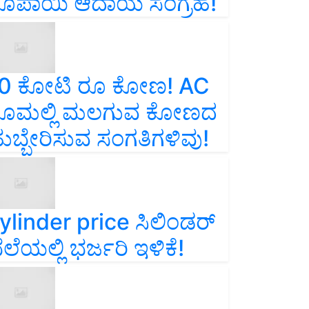
ೂಪಾಯಿ ಆದಾಯ ಸಂಗ್ರಹ!
0 ಕೋಟಿ ರೂ ಕೋಣ! AC
ೂಮಲ್ಲಿ ಮಲಗುವ ಕೋಣದ
ುಬ್ಬೇರಿಸುವ ಸಂಗತಿಗಳಿವು!
ylinder price ಸಿಲಿಂಡರ್‌
ೆಲೆಯಲ್ಲಿ ಭರ್ಜರಿ ಇಳಿಕೆ!