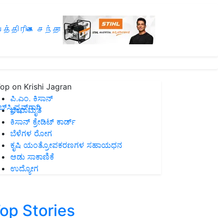
த்திரிகை சந்தா
op on Krishi Jagran
ಪಿ.ಎಂ. ಕಿಸಾನ್
ಸ್ಕ್ರಿಪ್ಷನ್‌ಗಾಗಿ
ಜೀವಾಮೃತ
ಕಿಸಾನ್ ಕ್ರೇಡಿಟ್ ಕಾರ್ಡ್
ಬೆಳೆಗಳ ರೋಗ
ಕೃಷಿ ಯಂತ್ರೋಪಕರಣಗಳ ಸಹಾಯಧನ
ಆಡು ಸಾಕಾಣಿಕೆ
ಉದ್ಯೋಗ
op Stories