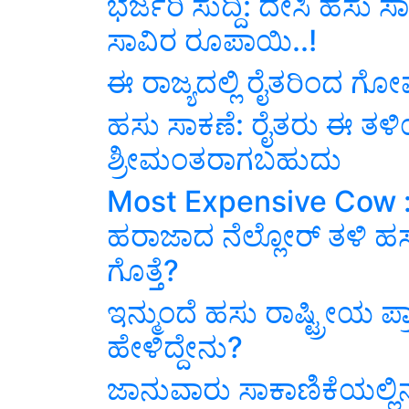
ಭರ್ಜರಿ ಸುದ್ದಿ: ದೇಸಿ ಹಸು 
ಸಾವಿರ ರೂಪಾಯಿ..!
ಈ ರಾಜ್ಯದಲ್ಲಿ ರೈತರಿಂದ 
ಹಸು ಸಾಕಣೆ: ರೈತರು ಈ ತಳ
ಶ್ರೀಮಂತರಾಗಬಹುದು
Most Expensive Cow :
ಹರಾಜಾದ ನೆಲ್ಲೋರ್ ತಳಿ ಹಸ
ಗೊತ್ತೆ?
ಇನ್ಮುಂದೆ ಹಸು ರಾಷ್ಟ್ರೀಯ ಪ
ಹೇಳಿದ್ದೇನು?
ಜಾನುವಾರು ಸಾಕಾಣಿಕೆಯಲ್ಲಿನ