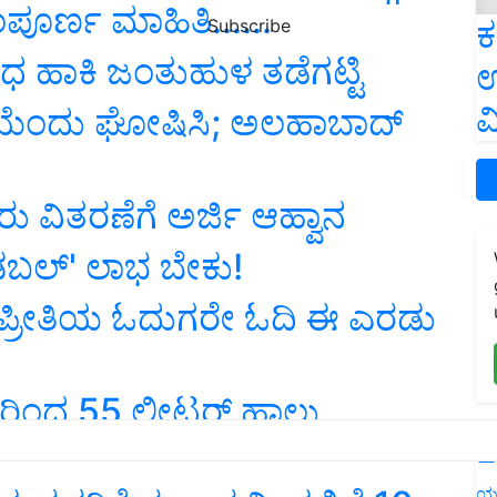
ಸಂಪೂರ್ಣ ಮಾಹಿತಿ......
ಕ
Subscribe
 ಹಾಕಿ ಜಂತುಹುಳ ತಡೆಗಟ್ಟಿ
ಉ
ವ
ಾಣಿಯೆಂದು ಘೋಷಿಸಿ; ಅಲಹಾಬಾದ್
ು ವಿತರಣೆಗೆ ಅರ್ಜಿ ಆಹ್ವಾನ
'ಡಬಲ್' ಲಾಭ ಬೇಕು!
ಪ್ರೀತಿಯ ಓದುಗರೇ ಓದಿ ಈ ಎರಡು
ರಿಂದ 55 ಲೀಟರ್ ಹಾಲು
L
ಯ