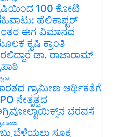
ೃಷಿಯಿಂದ 100 ಕೋಟಿ
ಹಿವಾಟು: ಹೆಲಿಕಾಪ್ಟರ್
ಂತರ ಈಗ ವಿಮಾನದ
ೂಲಕ ಕೃಷಿ ಕ್ರಾಂತಿ
ರಲಿದ್ದಾರೆ ಡಾ. ರಾಜಾರಾಮ್
್ರಿಪಾಠಿ
್ದಿಗಳು
ಾರತದ ಗ್ರಾಮೀಣ ಆರ್ಥಿಕತೆಗೆ
PO ನೇತೃತ್ವದ
ಗ್ರಿವೋಲ್ಟಾಯಿಕ್ಸ್‌ನ ಭರವಸೆ
್ರಿಪಿಡಿಯಾ
ಬ್ಬು ಬೆಳೆಯಲು ಸೂಕ್ತ