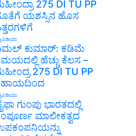
ಹೀಂದ್ರಾ 275 DI TU PP
ೊತೆಗೆ ಯಶಸ್ಸಿನ ಹೊಸ
ತ್ತರಗಳಿಗೆ
್ರಿಪಿಡಿಯಾ
ಿಮಲ್ ಕುಮಾರ್: ಕಡಿಮೆ
ಮಯದಲ್ಲಿ ಹೆಚ್ಚು ಕೆಲಸ –
ಹೀಂದ್ರ 275 DI TU PP
ಸಹಾಯದಿಂದ
್ರಿಪಿಡಿಯಾ
ೈಫಾ ಗುಂಪು ಭಾರತದಲ್ಲಿ
ಂಪೂರ್ಣ ಮಾಲೀಕತ್ವದ
ಪಕಂಪನಿಯನ್ನು