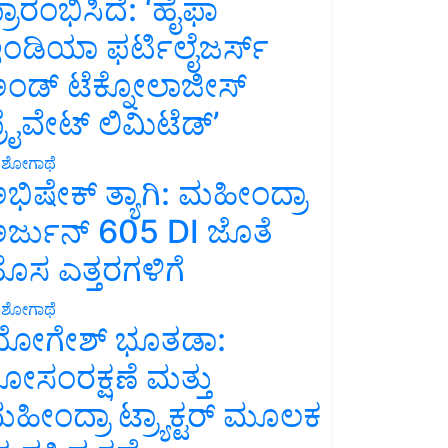
್ರಾರಂಭಿಸಿದೆ: ‘ಹೈಫಾ
ಂಡಿಯಾ ಫರ್ಟಿಲೈಜರ್ಸ್
ಂಡ್ ಟೆಕ್ನೋಲಾಜೀಸ್
್ರೈವೇಟ್ ಲಿಮಿಟೆಡ್’
ಶೋಗಾಥೆ
ಭಿಷೇಕ್ ತ್ಯಾಗಿ: ಮಹೀಂದ್ರಾ
ರ್ಜುನ್ 605 DI ಜೊತೆ
ೊಸ ಎತ್ತರಗಳಿಗೆ
ಶೋಗಾಥೆ
ೋಗೇಶ್ ಭೂತಡಾ:
ೋಸಂರಕ್ಷಣೆ ಮತ್ತು
ಹೀಂದ್ರಾ ಟ್ರ್ಯಾಕ್ಟರ್ ಮೂಲಕ