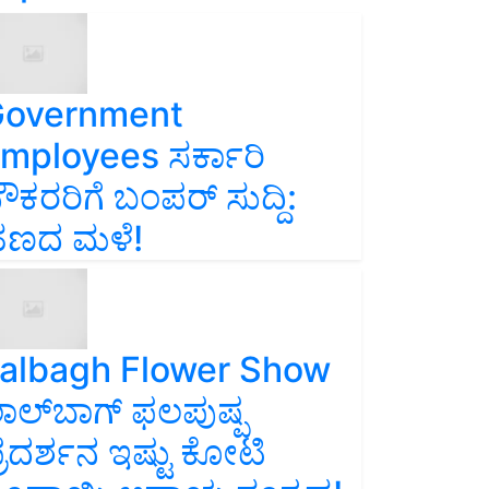
overnment
mployees ಸರ್ಕಾರಿ
ೌಕರರಿಗೆ ಬಂಪರ್‌ ಸುದ್ದಿ:
ಣದ ಮಳೆ!
albagh Flower Show
ಾಲ್‌ಬಾಗ್ ಫಲಪುಷ್ಪ
್ರದರ್ಶನ ಇಷ್ಟು ಕೋಟಿ