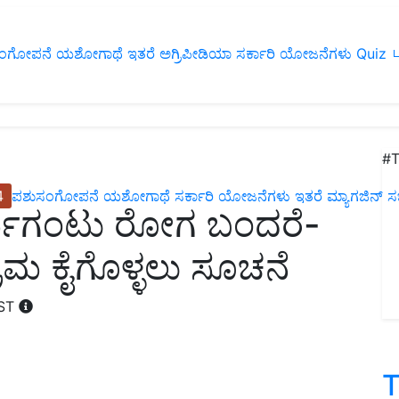
ಂಗೋಪನೆ
ಯಶೋಗಾಥೆ
ಇತರೆ
ಅಗ್ರಿಪೀಡಿಯಾ
ಸರ್ಕಾರಿ ಯೋಜನೆಗಳು
Quiz
ப
#T
4
ಪಶುಸಂಗೋಪನೆ
ಯಶೋಗಾಥೆ
ಸರ್ಕಾರಿ ಯೋಜನೆಗಳು
ಇತರೆ
ಮ್ಯಾಗಜಿನ್‌ ಸಬ್‌
ರ್ಮಗಂಟು ರೋಗ ಬಂದರೆ-
್ರಮ ಕೈಗೊಳ್ಳಲು ಸೂಚನೆ
IST
T