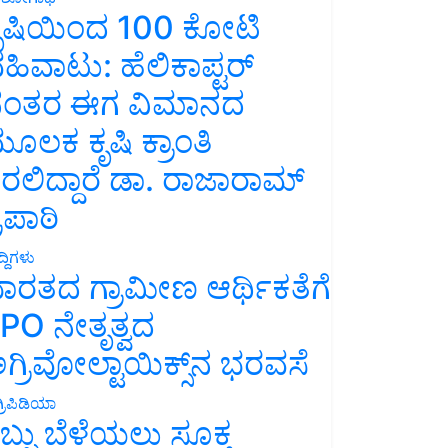
ೃಷಿಯಿಂದ 100 ಕೋಟಿ
ಹಿವಾಟು: ಹೆಲಿಕಾಪ್ಟರ್
ಂತರ ಈಗ ವಿಮಾನದ
ೂಲಕ ಕೃಷಿ ಕ್ರಾಂತಿ
ರಲಿದ್ದಾರೆ ಡಾ. ರಾಜಾರಾಮ್
್ರಿಪಾಠಿ
್ದಿಗಳು
ಾರತದ ಗ್ರಾಮೀಣ ಆರ್ಥಿಕತೆಗೆ
PO ನೇತೃತ್ವದ
ಗ್ರಿವೋಲ್ಟಾಯಿಕ್ಸ್‌ನ ಭರವಸೆ
್ರಿಪಿಡಿಯಾ
ಬ್ಬು ಬೆಳೆಯಲು ಸೂಕ್ತ