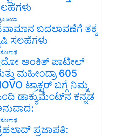
ಲಹೆಗಳು
್ರಿಪಿಡಿಯಾ
ವಾಮಾನ ಬದಲಾವಣೆಗೆ ತಕ್ಕ
ೃಷಿ ಸಲಹೆಗಳು
ಶೋಗಾಥೆ
ದೋ ಅಂಕಿತ್ ಪಾಟೀಲ್
ತ್ತು ಮಹೀಂದ್ರಾ 605
OVO ಟ್ರಾಕ್ಟರ್ ಬಗ್ಗೆ ನಿಮ್ಮ
ಿಂದಿ ಡಾಕ್ಯುಮೆಂಟ್‌ನ ಕನ್ನಡ
ನುವಾದ:
ಶೋಗಾಥೆ
್ರಹಲಾದ್ ಪ್ರಜಾಪತಿ: