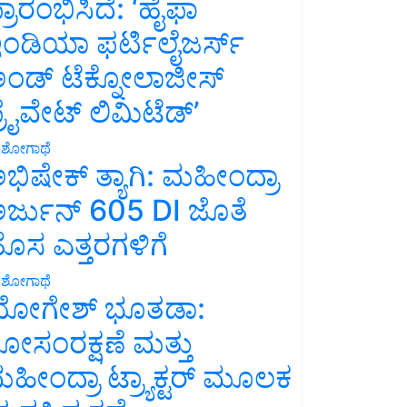
್ರಾರಂಭಿಸಿದೆ: ‘ಹೈಫಾ
ಂಡಿಯಾ ಫರ್ಟಿಲೈಜರ್ಸ್
ಂಡ್ ಟೆಕ್ನೋಲಾಜೀಸ್
್ರೈವೇಟ್ ಲಿಮಿಟೆಡ್’
ಶೋಗಾಥೆ
ಭಿಷೇಕ್ ತ್ಯಾಗಿ: ಮಹೀಂದ್ರಾ
ರ್ಜುನ್ 605 DI ಜೊತೆ
ೊಸ ಎತ್ತರಗಳಿಗೆ
ಶೋಗಾಥೆ
ೋಗೇಶ್ ಭೂತಡಾ:
ೋಸಂರಕ್ಷಣೆ ಮತ್ತು
ಹೀಂದ್ರಾ ಟ್ರ್ಯಾಕ್ಟರ್ ಮೂಲಕ