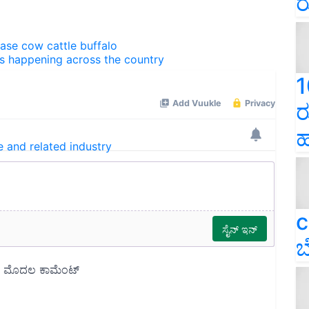
ರ
ease
cow
cattle
buffalo
ns happening across the country
1
ರ
ಹ
e and related industry
c
ಬ