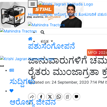
Home
ಸುದ್ದಿಗಳು
ಆರೋಗ್ಯ ಜೀವನ
ತೋಟಗಾರಿಕೆ
ಪಶುಸ
ಕನ್ನಡ
ಪಶುಸಂಗೋಪನೆ
MFOI 202
ಜಾನುವಾರುಗಳಿಗೆ ಚ
ರೈತರು ಮುಂಜಾಗ್ರತಾ ಕ
ಸುದ್ದಿಗಳು
Updated on: 24 September, 2020 7:14 PM 
ಆರೋಗ್ಯ ಜೀವನ