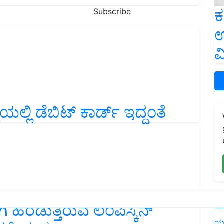
ಕ
Subscribe
ಉ
ವ
ಲ್ಲಿ ಡೆಬಿಟ್ ಕಾರ್ಡ್ ಇದ್ದಂತೆ
L
ಿ ಹರಡುತ್ತಿರುವ ಲಂಪಿಸ್ಕಿನ್
ಯ