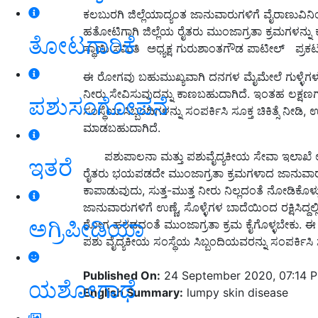
ಕಲಬುರಗಿ ಜಿಲ್ಲೆಯಾದ್ಯಂತ ಜಾನುವಾರುಗಳಿಗೆ ವೈರಾಣುವಿ
ಹತೋಟಿಗಾಗಿ ಜಿಲ್ಲೆಯ ರೈತರು ಮುಂಜಾಗ್ರತಾ ಕ್ರಮಗಳನ್ನು ಕ
ತೋಟಗಾರಿಕೆ
ಸ್ಥಾಯಿ ಸಮಿತಿ ಅಧ್ಯಕ್ಷ ಗುರುಶಾಂತಗೌಡ ಪಾಟೀಲ್ ಪ್ರಕಟಣೆ
ಈ ರೋಗವು ಬಹುಮುಖ್ಯವಾಗಿ ದನಗಳ ಮೈಮೇಲೆ ಗುಳ್ಳೆಗಳು ಮತ್
ನೀರು ಸೇವಿಸುವುದನ್ನು ಕಾಣಬಹುದಾಗಿದೆ. ಇಂತಹ ಲಕ್ಷಣ
ಪಶುಸಂಗೋಪನೆ
ಸಂಸ್ಥೆಯ ಸಿಬ್ಬಂದಿಗಳನ್ನು ಸಂಪರ್ಕಿಸಿ ಸೂಕ್ತ ಚಿಕಿತ
ಮಾಡಬಹುದಾಗಿದೆ.
ಪಶುಪಾಲನಾ ಮತ್ತು ಪಶುವೈದ್ಯಕೀಯ ಸೇವಾ ಇಲಾಖೆ ಉ
ಇತರೆ
ರೈತರು ಭಯಪಡದೇ ಮುಂಜಾಗ್ರತಾ ಕ್ರಮಗಳಾದ ಜಾನುವಾರುಗಳ ಸ
ಕಾಪಾಡುವುದು, ಸುತ್ತ-ಮುತ್ತ ನೀರು ನಿಲ್ಲದಂತೆ ನೋಡಿಕೊಳ್
ಜಾನುವಾರುಗಳಿಗೆ ಉಣ್ಣೆ, ಸೊಳ್ಳೆಗಳ ಬಾದೆಯಿಂದ ರಕ್ಷಿಸಿ
ಅಗ್ರಿಪೀಡಿಯಾ
ರೋಗ ಹರಡದಂತೆ ಮುಂಜಾಗ್ರತಾ ಕ್ರಮ ಕೈಗೊಳ್ಳಬೇಕು. 
ಪಶು ವೈದ್ಯಕೀಯ ಸಂಸ್ಥೆಯ ಸಿಬ್ಬಂದಿಯವರನ್ನು ಸಂಪರ್ಕಿಸಿ ಸ
Published On:
24 September 2020, 07:14 
ಯಶೋಗಾಥೆ
English Summary:
lumpy skin disease