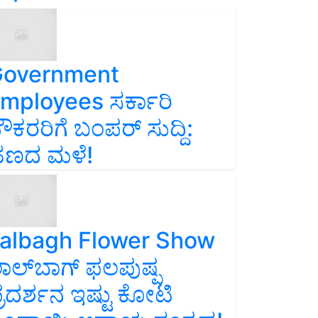
overnment
mployees ಸರ್ಕಾರಿ
ೌಕರರಿಗೆ ಬಂಪರ್‌ ಸುದ್ದಿ:
ಣದ ಮಳೆ!
albagh Flower Show
ಾಲ್‌ಬಾಗ್ ಫಲಪುಷ್ಪ
್ರದರ್ಶನ ಇಷ್ಟು ಕೋಟಿ