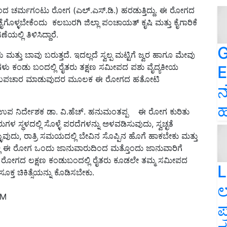
ನಿಂದ ಚರ್ಮಗಂಟು ರೋಗ (ಎಲ್.ಎಸ್.ಡಿ.) ಹರಡುತ್ತಿದ್ದು. ಈ ರೋಗದ
ೈಗೊಳ್ಳಬೇಕೆಂದು ಕಲಬುರಗಿ ಜಿಲ್ಲಾ ಪಂಚಾಯತ್ ಕೃಷಿ ಮತ್ತು ಕೈಗಾರಿಕೆ
ಯಲ್ಲಿ ತಿಳಿಸಿದ್ದಾರೆ.
G
ತು ಬಾವು ಬರುತ್ತದೆ. ಇದಲ್ಲದೆ ಸ್ವಲ್ಪ ಮಟ್ಟಿಗೆ ಜ್ವರ ಹಾಗೂ ಮೇವು
ಗಳು ಕಂಡು ಬಂದಲ್ಲಿ ರೈತರು ತಕ್ಷಣ ಸಮೀಪದ ಪಶು ವೈದ್ಯಕೀಯ
E
್ಸೆ ನೀಡಿ, ಉಪಚಾರ ಮಾಡುವುದರ ಮೂಲಕ ಈ ರೋಗದ ಹತೋಟಿ
ನ
ಹ
ಪ ನಿರ್ದೇಶಕ ಡಾ. ವಿ.ಹೆಚ್. ಹನುಮಂತಪ್ಪ ಈ ರೋಗ ಕುರಿತು
್ಥಳದಲ್ಲಿ ಸೊಳ್ಳೆ ಪರದೆಗಳನ್ನು ಅಳವಡಿಸುವುದು, ಸ್ವಚ್ಛತೆ
ಳುವುದು, ರಾತ್ರಿ ಸಮಯದಲ್ಲಿ ಬೇವಿನ ಸೊಪ್ಪಿನ ಹೊಗೆ ಹಾಕಬೇಕು ಮತ್ತು
ದ್ದಲ್ಲಿ ಈ ರೋಗ ಒಂದು ಜಾನುವಾರುದಿಂದ ಮತ್ತೊಂದು ಜಾನುವಾರಿಗೆ
ಈ ರೋಗದ ಲಕ್ಷಣ ಕಂಡುಬಂದಲ್ಲಿ ರೈತರು ಕೂಡಲೇ ತಮ್ಮ ಸಮೀಪದ
L
ೂಕ್ತ ಚಿಕಿತ್ಸೆಯನ್ನು ಕೊಡಿಸಬೇಕು.
ಲ
PM
ಪ