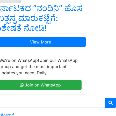
ರ್ನಾಟಕದ “ನಂದಿನಿ” ಹೊಸ
ತ್ಪನ್ನ ಮಾರುಕಟ್ಟೆಗೆ:
ಿಶೇಷತೆ ನೋಡಿ!
View More
We're on WhatsApp! Join our WhatsApp
group and get the most important
updates you need. Daily.
Join on WhatsApp
atest feeds
ಶೋಗಾಥೆ