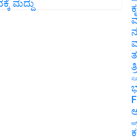
ಕೆ ಮದ್ದು
ಕ
ವ
ನ
ಮ
ತ
ತ
ಸುದ
ಭ
F
ಅ
ಅಗ
ಕ