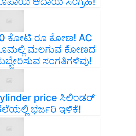
ೂಪಾಯಿ ಆದಾಯ ಸಂಗ್ರಹ!
0 ಕೋಟಿ ರೂ ಕೋಣ! AC
ೂಮಲ್ಲಿ ಮಲಗುವ ಕೋಣದ
ುಬ್ಬೇರಿಸುವ ಸಂಗತಿಗಳಿವು!
ylinder price ಸಿಲಿಂಡರ್‌
ೆಲೆಯಲ್ಲಿ ಭರ್ಜರಿ ಇಳಿಕೆ!