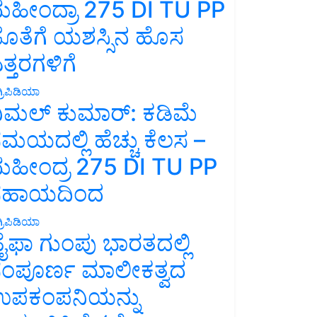
ಹೀಂದ್ರಾ 275 DI TU PP
ೊತೆಗೆ ಯಶಸ್ಸಿನ ಹೊಸ
ತ್ತರಗಳಿಗೆ
್ರಿಪಿಡಿಯಾ
ಿಮಲ್ ಕುಮಾರ್: ಕಡಿಮೆ
ಮಯದಲ್ಲಿ ಹೆಚ್ಚು ಕೆಲಸ –
ಹೀಂದ್ರ 275 DI TU PP
ಸಹಾಯದಿಂದ
್ರಿಪಿಡಿಯಾ
ೈಫಾ ಗುಂಪು ಭಾರತದಲ್ಲಿ
ಂಪೂರ್ಣ ಮಾಲೀಕತ್ವದ
ಪಕಂಪನಿಯನ್ನು