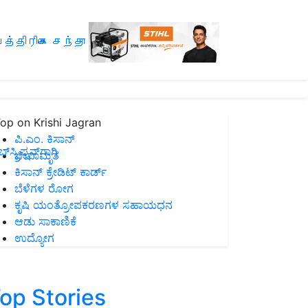
த்திரிகை சந்தா
op on Krishi Jagran
ಪಿ.ಎಂ. ಕಿಸಾನ್
ಸ್ಕ್ರಿಪ್ಷನ್‌ಗಾಗಿ
ಜೀವಾಮೃತ
ಕಿಸಾನ್ ಕ್ರೇಡಿಟ್ ಕಾರ್ಡ್
ಬೆಳೆಗಳ ರೋಗ
ಕೃಷಿ ಯಂತ್ರೋಪಕರಣಗಳ ಸಹಾಯಧನ
ಆಡು ಸಾಕಾಣಿಕೆ
ಉದ್ಯೋಗ
op Stories