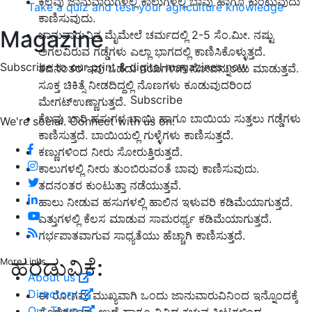
ಕೆಲವು ಜಾನುವಾರುಗಳಲ್ಲಿ ಕಾಲುಗಳಲ್ಲಿ ಬಾವು ಹಾಗೂ ಕುಂಟುವುದು
Take a quiz and test your agriculture knowledge
ಕಾಣಿಸುವುದು.
Magazine
ಜಾನುವಾರುವಿನ ಮೈಮೇಲೆ ಚರ್ಮದಲ್ಲಿ 2-5 ಸೆಂ.ಮೀ. ನಷ್ಟು
ಅಗಲವಿರುವ ಗಡ್ಡೆಗಳು ಎಲ್ಲಾ ಭಾಗದಲ್ಲಿ ಕಾಣಿಸಿಕೊಳ್ಳುತ್ತದೆ.
Subscribe to our print & digital magazines now
ತದನಂತರ ಇವು ಒಡೆದು ಗಯಗಳಾಗಿ ನೋವನ್ನುಂಟು ಮಾಡುತ್ತವೆ.
ಸೂಕ್ತ ಚಿಕಿತ್ಸೆ ನೀಡದಿದ್ದಲ್ಲಿ ನೊಣಗಳು ಕೂಡುವುದರಿಂದ
Subscribe
ಮೇಗಟ್‍ಉಣ್ಣಾಗುತ್ತದೆ.
ಕೆಲವು ಬಾರಿ ಹಸುಗಳ ಬಾಯಿ ಹಾಗೂ ಬಾಯಿಯ ಸುತ್ತಲು ಗಡ್ಡೆಗಳು
We're social. Connect with us on:
ಕಾಣಿಸುತ್ತದೆ. ಬಾಯಿಯಲ್ಲಿ ಗುಳ್ಳೆಗಳು ಕಾಣಿಸುತ್ತದೆ.
ಕಣ್ಣುಗಳಿಂದ ನೀರು ಸೋರುತ್ತಿರುತ್ತದೆ.
ಕಾಲುಗಳಲ್ಲಿ ನೀರು ತುಂಬಿರುವಂತೆ ಬಾವು ಕಾಣಿಸುವುದು.
ತದನಂತರ ಕುಂಟುತ್ತಾ ನಡೆಯುತ್ತವೆ.
ಹಾಲು ನೀಡುವ ಹಸುಗಳಲ್ಲಿ ಹಾಲಿನ ಇಳುವರಿ ಕಡಿಮೆಯಾಗುತ್ತದೆ.
ಎತ್ತುಗಳಲ್ಲಿ ಕೆಲಸ ಮಾಡುವ ಸಾಮರರ್ಥ್ಯ ಕಡಿಮೆಯಾಗುತ್ತದೆ.
ಗರ್ಭಪಾತವಾಗುವ ಸಾಧ್ಯತೆಯು ಹೆಚ್ಚಾಗಿ ಕಾಣಿಸುತ್ತದೆ.
ಹರಡುವಿಕೆ:
More Links
About us
Directory
ಈ ರೋಗವು ಮುಖ್ಯವಾಗಿ ಒಂದು ಜಾನುವಾರುವಿನಿಂದ ಇನ್ನೊಂದಕ್ಕೆ
Our Team
ಸೊಳ್ಳೆಗಳಿಂದ, ಉಣ್ಣೆ ಹಾಗೂ ವಿವಿಧ ಕಚ್ಚುವ ಕೀಟಗಳಿಂದ