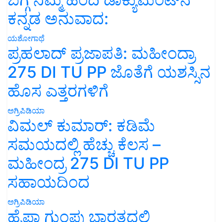
ಕನ್ನಡ ಅನುವಾದ:
ಯಶೋಗಾಥೆ
ಪ್ರಹಲಾದ್ ಪ್ರಜಾಪತಿ: ಮಹೀಂದ್ರಾ
275 DI TU PP ಜೊತೆಗೆ ಯಶಸ್ಸಿನ
ಹೊಸ ಎತ್ತರಗಳಿಗೆ
ಅಗ್ರಿಪಿಡಿಯಾ
ವಿಮಲ್ ಕುಮಾರ್: ಕಡಿಮೆ
ಸಮಯದಲ್ಲಿ ಹೆಚ್ಚು ಕೆಲಸ –
ಮಹೀಂದ್ರ 275 DI TU PP
ಸಹಾಯದಿಂದ
ಅಗ್ರಿಪಿಡಿಯಾ
ಹೈಫಾ ಗುಂಪು ಭಾರತದಲ್ಲಿ