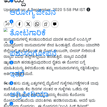
Updated on: 4 September, 2020 5:58 PM IST
ಆರೋಗ್ಯ ಜೀವನ
ತೋಟಗಾರಿಕೆ
ಜಾನುವಾರುಗಳಲ್ಲಿ ಕಂಡುಬಂದಿರುವ ಮಾರಕ ಕಾಯಿಲೆ ಲಂಪಿಸ್ಕಿನ್
(ಮುದ್ದೆರೋಗ) ಜಾನುವಾರುಗಳ ಜೀವ ಹಿಂಡುತ್ತಿದೆ. ಮೊದಲು ಯಾದಗಿರಿ
ಜಿಲ್ಲೆಯಲ್ಲಿ ಕಾಣಿಸಿಕೊಂಡ ಈ ರೋಗ ಕಲಬುರಗಿ, ಬೀದರ್ ಸೇರಿದಂತೆ
ಪಶುಸಂಗೋಪನೆ
ರಾಜ್ಯದ ವಿವಿಧ ಜಿಲ್ಲೆಗಳಲ್ಲಿಯೂ ಹರಡುತ್ತಿದೆ. ರಾಜ್ಯದ ವಿವಿಧೆಡೆ
ವ್ಯಾಪಕವಾಗಿ ಹರಡುತ್ತಿರುವುದರಿಂದ ರೈತರು ಈ ರೋಗದ ಬಗ್ಗೆ
ಮಾಹಿತಿಯನ್ನು ತಿಳಿದುಕೊಂಡು ತಮ್ಮ ಜಾನುವಾರುಗಳನ್ನು ರಕ್ಷಿಸಿಕೊಳ್ಳಲು
ಇತರೆ
ಅತೀ ಅವಶ್ಯಕತೆಯಿದೆ.
ಕೆಲವು ಹಸು ಮತ್ತು ಎತ್ತುಗಳಲ್ಲಿ ಮೈಮೇಲೆ ಗುಳ್ಳೆಗಳು/ಗಡ್ಡೆಗಳಂತೆ ಬಾವು
ಕಾಣಿಸಿಕೊಂಡು ಕೆಲ ದಿನಗಳ ನಂತರ ಆ ಗುಳ್ಳೆಗಳು ಒಡೆದು ರಕ್ತ
ಅಗ್ರಿಪೀಡಿಯಾ
ಸುರಿಯುತ್ತಿರುವುದು ಕಾಣಿಸಿದ್ದು. ಇದನ್ನು ಕೆಲವರು ಕೊರೋನಾ
ರೋಗವಿರಬಹುದೆಂದು ವದಂತಿಗಳು ಹರಡಿಸಲಾಯಿತು. ಆದರೆ ಇದು
ಕೊರೋನಾ ರೋಗವಲ್ಲ. ಈ ರೋಗವನ್ನು“ಲಂಪಿ ಸ್ಕಿನ್ ಡಿಸೀಜ್”