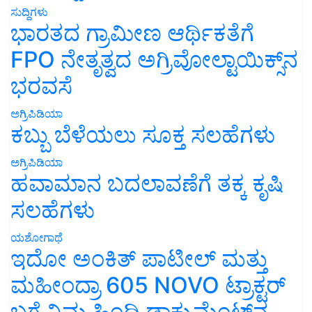
ಸುದ್ದಿಗಳು
ಭಾರತದ ಗ್ರಾಮೀಣ ಆರ್ಥಿಕತೆಗೆ
FPO ನೇತೃತ್ವದ ಅಗ್ರಿವೋಲ್ಟಾಯಿಕ್ಸ್‌ನ
ಭರವಸೆ
ಅಗ್ರಿಪಿಡಿಯಾ
ಕಬ್ಬು ಬೆಳೆಯಲು ಸೂಕ್ತ ಸಲಹೆಗಳು
ಅಗ್ರಿಪಿಡಿಯಾ
ಹವಾಮಾನ ಬದಲಾವಣೆಗೆ ತಕ್ಕ ಕೃಷಿ
ಸಲಹೆಗಳು
ಯಶೋಗಾಥೆ
ಇದೋ ಅಂಕಿತ್ ಪಾಟೀಲ್ ಮತ್ತು
ಮಹೀಂದ್ರಾ 605 NOVO ಟ್ರಾಕ್ಟರ್
ಬಗ್ಗೆ ನಿಮ್ಮ ಹಿಂದಿ ಡಾಕ್ಯುಮೆಂಟ್‌ನ