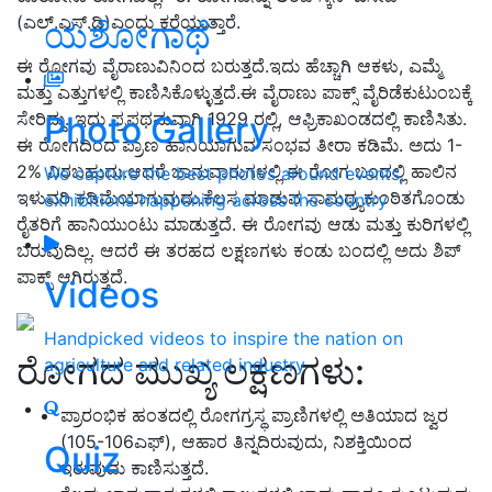
(ಎಲ್.ಎಸ್.ಡಿ)ಎಂದು ಕರೆಯುತ್ತಾರೆ.
ಯಶೋಗಾಥೆ
ಈ ರೋಗವು ವೈರಾಣುವಿನಿಂದ ಬರುತ್ತದೆ.ಇದು ಹೆಚ್ಚಾಗಿ ಆಕಳು, ಎಮ್ಮೆ
ಮತ್ತು ಎತ್ತುಗಳಲ್ಲಿ ಕಾಣಿಸಿಕೊಳ್ಳುತ್ತದೆ.ಈ ವೈರಾಣು ಪಾಕ್ಸ್ ವೈರಿಡೆಕುಟುಂಬಕ್ಕೆ
ಸೇರಿದ್ದು. ಇದು ಪ್ರಪಥಮವಾಗಿ 1929 ರಲ್ಲಿ, ಆಫ್ರಿಕಾಖಂಡದಲ್ಲಿ ಕಾಣಿಸಿತು.
Photo Gallery
ಈ ರೋಗದಿಂದ ಪ್ರಾಣ ಹಾನಿಯಾಗುವ ಸಂಭವ ತೀರಾ ಕಡಿಮೆ. ಅದು 1-
2% ವಿರಬಹುದು.ಆದರೆ ಜಾನುವಾರುಗಳಲ್ಲಿ ಈ ರೋಗ ಬಂದಲ್ಲಿ ಹಾಲಿನ
We capture the best photos around events,
ಇಳುವರಿ ಕಡಿಮೆಯಾಗುವುದು.ಕೆಲಸ ಮಾಡುವ ಸಾಮಥ್ರ್ಯಕುಂಠಿತಗೊಂಡು
exhibitions happening across the country
ರೈತರಿಗೆ ಹಾನಿಯುಂಟು ಮಾಡುತ್ತದೆ. ಈ ರೋಗವು ಆಡು ಮತ್ತು ಕುರಿಗಳಲ್ಲಿ
ಬರುವುದಿಲ್ಲ. ಆದರೆ ಈ ತರಹದ ಲಕ್ಷಣಗಳು ಕಂಡು ಬಂದಲ್ಲಿ ಅದು ಶಿಪ್
ಪಾಕ್ಸ್ ಆಗಿರುತ್ತದೆ.​​
Videos
Handpicked videos to inspire the nation on
ರೋಗದ ಮುಖ್ಯ ಲಕ್ಷಣಗಳು:
agriculture and related industry
ಪ್ರಾರಂಭಿಕ ಹಂತದಲ್ಲಿ ರೋಗಗ್ರಸ್ಥ ಪ್ರಾಣಿಗಳಲ್ಲಿ ಅತಿಯಾದ ಜ್ವರ
(105-106ಎಫ್), ಆಹಾರ ತಿನ್ನದಿರುವುದು, ನಿಶಕ್ತಿಯಿಂದ
Quiz
ಇರುವುದು ಕಾಣಿಸುತ್ತದೆ.