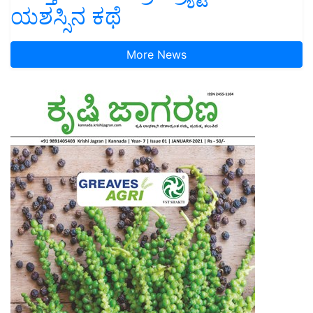
ಯಶಸ್ಸಿನ ಕಥೆ
More News