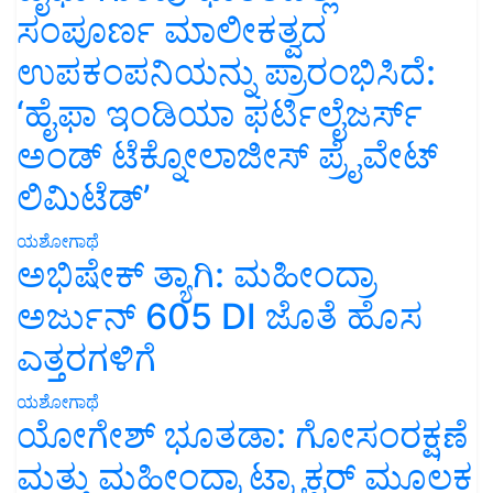
ಸಂಪೂರ್ಣ ಮಾಲೀಕತ್ವದ
ಉಪಕಂಪನಿಯನ್ನು ಪ್ರಾರಂಭಿಸಿದೆ:
‘ಹೈಫಾ ಇಂಡಿಯಾ ಫರ್ಟಿಲೈಜರ್ಸ್
ಅಂಡ್ ಟೆಕ್ನೋಲಾಜೀಸ್ ಪ್ರೈವೇಟ್
ಲಿಮಿಟೆಡ್’
ಯಶೋಗಾಥೆ
ಅಭಿಷೇಕ್ ತ್ಯಾಗಿ: ಮಹೀಂದ್ರಾ
ಅರ್ಜುನ್ 605 DI ಜೊತೆ ಹೊಸ
ಎತ್ತರಗಳಿಗೆ
ಯಶೋಗಾಥೆ
ಯೋಗೇಶ್ ಭೂತಡಾ: ಗೋಸಂರಕ್ಷಣೆ
ಮತ್ತು ಮಹೀಂದ್ರಾ ಟ್ರ್ಯಾಕ್ಟರ್ ಮೂಲಕ