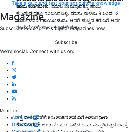
Take a quiz and test your agriculture knowledge
ಹಾಲು ಕುಡಿಸಬೇಕು:
ಮಾಸು ಬೀಳುವುದಕ್ಕೂ ಹಾಲು
ಕುಡಿಸುವುದಕ್ಕೂ ಸಂಬಂಧವಿಲ್ಲ. ಮಾಸು ಬೀಳಲು 8 ರಿಂದ 12
Magazine
ತಾಸುಗಳವರೆಗೆ ಕಾಯಬಹುದು. ಆದರೆ ಹುಟ್ಟಿದ ಕರುವಿಗೆ ಅರ್ಧ
ಗಂಟೆಯೊಳಗೆ ಹಾಲು ಕುಡಿಸಲೇಬೇಕು.
Subscribe to our print & digital magazines now
Subscribe
We're social. Connect with us on:
More Links
About us
ಸತ್ತೆ ಬೀಳುವವರೆಗೆ ಕರು ಹಾಕಿದ ಹಸುವಿಗೆ ಆಹಾರ ನೀರು
Directory
ಕೊಡಬಾರದು:
ಆಗತಾನೇ ಕರು ಹಾಕಿದ ರಾಸು ಸುಸ್ತಾಗಿರುತ್ತದೆ.ಅದಕ್ಕೆ
Our Team
ಒಂದು ಬಕೇಟಿನಷ್ಟು ಶುದ್ಧ ನೀರನ್ನು ಕೊಡಬೇಕು. ಪಶು