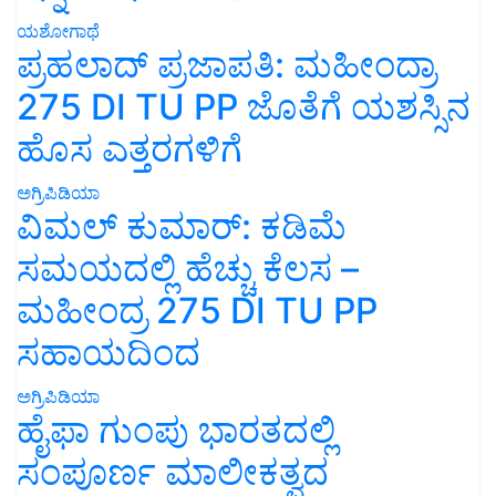
ಯಶೋಗಾಥೆ
ಪ್ರಹಲಾದ್ ಪ್ರಜಾಪತಿ: ಮಹೀಂದ್ರಾ
275 DI TU PP ಜೊತೆಗೆ ಯಶಸ್ಸಿನ
ಹೊಸ ಎತ್ತರಗಳಿಗೆ
ಅಗ್ರಿಪಿಡಿಯಾ
ವಿಮಲ್ ಕುಮಾರ್: ಕಡಿಮೆ
ಸಮಯದಲ್ಲಿ ಹೆಚ್ಚು ಕೆಲಸ –
ಮಹೀಂದ್ರ 275 DI TU PP
ಸಹಾಯದಿಂದ
ಅಗ್ರಿಪಿಡಿಯಾ
ಹೈಫಾ ಗುಂಪು ಭಾರತದಲ್ಲಿ
ಸಂಪೂರ್ಣ ಮಾಲೀಕತ್ವದ