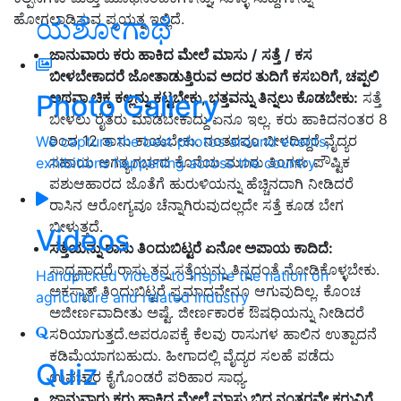
ಹೋಗಲಾಡಿಸುವ ಪ್ರಯತ್ನ ಇಲ್ಲಿದೆ.
ಯಶೋಗಾಥೆ
ಜಾನುವಾರು ಕರು ಹಾಕಿದ ಮೇಲೆ ಮಾಸು
/
ಸತ್ತೆ
/
ಕಸ
ಬೀಳಬೇಕಾದರೆ ಜೋತಾಡುತ್ತಿರುವ ಅದರ ತುದಿಗೆ ಕಸಬರಿಗೆ,
ಚಪ್ಪಲಿ
Photo Gallery
ಅಥವಾ ಚಿಕ್ಕ ಕಲ್ಲನ್ನು ಕಟ್ಟಬೇಕು,
ಭತ್ತವನ್ನು ತಿನ್ನಲು ಕೊಡಬೇಕು:
ಸತ್ತೆ
ಬೀಳಲು ರೈತರು ಮಾಡಬೇಕಾದ್ದು ಏನೂ ಇಲ್ಲ. ಕರು ಹಾಕಿದನಂತರ 8
ರಿಂದ 12 ತಾಸು ಕಾಯಬೇಕು. ನಂತರವೂ ಬೀಳದಿದ್ದರೆ ವೈದ್ಯರ
We capture the best photos around events,
ಸಹಾಯ ಅಗತ್ಯ.ಗರ್ಭದ ಕೊನೆಯ ಮೂರು ತಿಂಗಳು ಪೌಷ್ಟಿಕ
exhibitions happening across the country
ಪಶುಆಹಾರದ ಜೊತೆಗೆ ಹುರುಳಿಯನ್ನು ಹೆಚ್ಚಿನದಾಗಿ ನೀಡಿದರೆ
ರಾಸಿನ ಆರೋಗ್ಯವೂ ಚೆನ್ನಾಗಿರುವುದಲ್ಲದೇ ಸತ್ತೆ ಕೂಡ ಬೇಗ
ಬೀಳುತ್ತದೆ.
Videos
ಸತ್ತೆಯನ್ನು ರಾಸು ತಿಂದುಬಿಟ್ಟರೆ ಏನೋ ಅಪಾಯ ಕಾದಿದೆ:
ಸಾಧ್ಯವಾದರೆ ರಾಸು ತನ್ನ ಸತ್ತೆಯನ್ನು ತಿನ್ನದಂತೆ ನೋಡಿಕೊಳ್ಳಬೇಕು.
Handpicked videos to inspire the nation on
ಅಕಸ್ಮಾತ್ ತಿಂದುಬಿಟ್ಟರೆ ಪ್ರಮಾದವೇನೂ ಆಗುವುದಿಲ್ಲ. ಕೊಂಚ
agriculture and related industry
ಅಜೀರ್ಣವಾದೀತು ಅಷ್ಟೆ. ಜೀರ್ಣಕಾರಕ ಔಷಧಿಯನ್ನು ನೀಡಿದರೆ
ಸರಿಯಾಗುತ್ತದೆ.ಅಪರೂಪಕ್ಕೆ ಕೆಲವು ರಾಸುಗಳ ಹಾಲಿನ ಉತ್ಪಾದನೆ
ಕಡಿಮೆಯಾಗಬಹುದು. ಹೀಗಾದಲ್ಲಿ ವೈದ್ಯರ ಸಲಹೆ ಪಡೆದು
Quiz
ಉಪಚಾರ ಕೈಗೊಂಡರೆ ಪರಿಹಾರ ಸಾಧ್ಯ.
ಜಾನುವಾರು ಕರು ಹಾಕಿದ ಮೇಲೆ ಮಾಸು ಬಿದ್ದ ನಂತರವೇ ಕರುವಿಗೆ