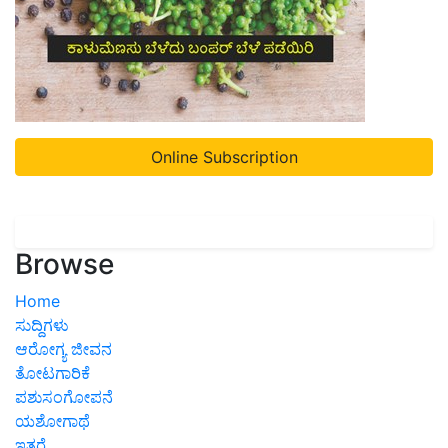
Online Subscription
Browse
Home
ಸುದ್ದಿಗಳು
ಆರೋಗ್ಯ ಜೀವನ
ತೋಟಗಾರಿಕೆ
ಪಶುಸಂಗೋಪನೆ
ಯಶೋಗಾಥೆ
ಇತರೆ