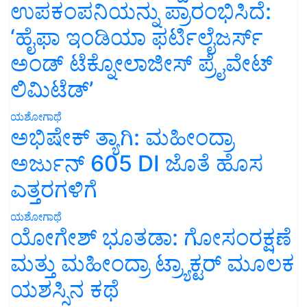
ಉಪಕಂಪನಿಯನ್ನು ಪ್ರಾರಂಭಿಸಿದೆ:
‘ಹೈಫಾ ಇಂಡಿಯಾ ಫರ್ಟಿಲೈಜರ್ಸ್
ಅಂಡ್ ಟೆಕ್ನೋಲಾಜೀಸ್ ಪ್ರೈವೇಟ್
ಲಿಮಿಟೆಡ್’
ಯಶೋಗಾಥೆ
ಅಭಿಷೇಕ್ ತ್ಯಾಗಿ: ಮಹೀಂದ್ರಾ
ಅರ್ಜುನ್ 605 DI ಜೊತೆ ಹೊಸ
ಎತ್ತರಗಳಿಗೆ
ಯಶೋಗಾಥೆ
ಯೋಗೇಶ್ ಭೂತಡಾ: ಗೋಸಂರಕ್ಷಣೆ
ಮತ್ತು ಮಹೀಂದ್ರಾ ಟ್ರ್ಯಾಕ್ಟರ್ ಮೂಲಕ
ಯಶಸ್ಸಿನ ಕಥೆ