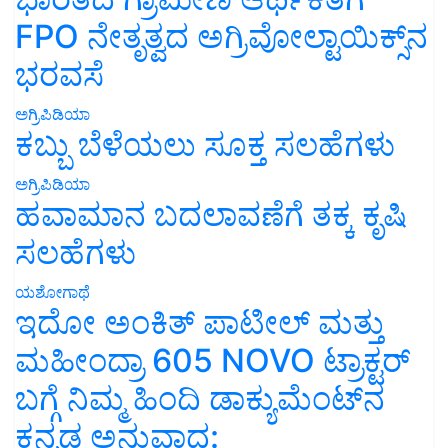
FPO ನೇತೃತ್ವದ ಅಗ್ರಿವೋಲ್ಟಾಯಿಕ್ಸ್‌ನ
ಭರವಸೆ
ಅಗ್ರಿಪಿಡಿಯಾ
ಕಬ್ಬು ಬೆಳೆಯಲು ಸೂಕ್ತ ಸಲಹೆಗಳು
ಅಗ್ರಿಪಿಡಿಯಾ
ಹವಾಮಾನ ಬದಲಾವಣೆಗೆ ತಕ್ಕ ಕೃಷಿ
ಸಲಹೆಗಳು
ಯಶೋಗಾಥೆ
ಇದೋ ಅಂಕಿತ್ ಪಾಟೀಲ್ ಮತ್ತು
ಮಹೀಂದ್ರಾ 605 NOVO ಟ್ರಾಕ್ಟರ್
ಬಗ್ಗೆ ನಿಮ್ಮ ಹಿಂದಿ ಡಾಕ್ಯುಮೆಂಟ್‌ನ
ಕನ್ನಡ ಅನುವಾದ: