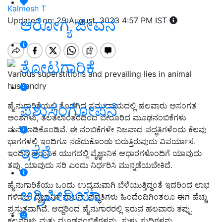
Kalmesh T
ಆರೋಗ್ಯ ಜೀವನ
Updated on: 29 August, 2023 4:57 PM IST
ತೋಟಗಾರಿಕೆ
Various superstitions and prevailing lies in animal
husbandry
ಪಶುಸಂಗೋಪನೆ
ಹೈನುಗಾರಿಕೆಯಲ್ಲಿ ತೊಡಗಿದ ಸಮುದಾಯದಲ್ಲಿ ಹಲವಾರು ಅಸಂಗತ
ಅಂಶಗಳು, ತಲತಲಾಂತರದಿಂದ ಬೇರೂರಿದ ಮೂಢನಂಬಿಕೆಗಳು
ಮನೆಮಾಡಿಕೊಂಡಿವೆ. ಈ ನಂಬಿಕೆಗಳೇ ನಿಜವಾದ ಪದ್ಧತಿಗಳೆಂದು ಕೆಲವು
ಭಾಗಗಳಲ್ಲಿ ಇಂದಿಗೂ ನಡೆದುಕೊಂಡು ಬರುತ್ತಿರುವುದು ವಿಪರ್ಯಾಸ.
ಇತರೆ
ಇಂದಿನ ಆಧುನಿಕ ಯುಗದಲ್ಲಿ ವೈಜ್ಞಾನಿಕ ಆಧಾರಗಳೊಂದಿಗೆ ಯಾವುದು
ತಪ್ಪು ಯಾವುದು ಸರಿ ಎಂದು ನಿರ್ಧರಿಸಿ ಮುನ್ನಡೆಯಬೇಕಿದೆ.
ಹೈನುಗಾರಿಕೆಯು ಒಂದು ಉದ್ಯಮವಾಗಿ ಬೆಳೆಯುತ್ತಿದ್ದಂತೆ ಇದರಿಂದ ಲಾಭ
ಅಗ್ರಿಪೀಡಿಯಾ
ಗಳಿಸಲು ವೈಜ್ಞಾನಿಕ ಪಾಲನಾ ಪದ್ಧತಿಗಳು ಹಿಂದೆಂದಿಗಿಂತಲೂ ಈಗ ಹೆಚ್ಚು
ಪ್ರಸ್ತುತವಾಗಿವೆ. ಆದ್ದರಿಂದ ಹೈನುಗಾರರಲ್ಲಿ ಇರುವ ಹಲವಾರು ತಪ್ಪು
ಕಲ್ಪನೆಗಳು ಮತ್ತು ಮೂಢನಂಬಿಕೆಗಳನ್ನು, ಸುಳ್ಳು ಸುದ್ದಿಗಳನ್ನು