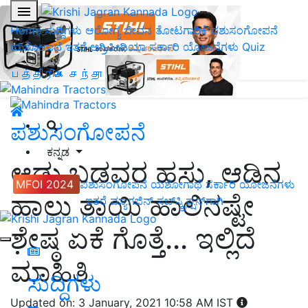
Home
ಸುದ್ದಿಗಳು
ಆರೋಗ್ಯ ಜೀವನ
ತೋಟಗಾರಿಕೆ
ಪಶುಸಂಗೋಪನೆ
ಯಶೋಗಾಥೆ
ಇತರೆ
ಅಗ್ರಿಪೀಡಿಯಾ
ಸರ್ಕಾರಿ ಯೋಜನೆಗಳು
Quiz
பத்திரிகை சந்தா
ಪಶುಸಂಗೋಪನೆ
ಕನ್ನಡ
ಆಡು ಬಡವರ ಹಸು, ಆಡಿನ
MFOI 2024
ಪಶುಸಂಗೋಪನೆ
ಯಶೋಗಾಥೆ
ಸರ್ಕಾರಿ ಯೋಜನೆಗಳು
ಹಾಲು ತಾಯಿ ಹಾಲಿನಷ್ಟೇ
ಇತರೆ
ಮ್ಯಾಗಜಿನ್‌ ಸಬ್‌ಸ್ಕ್ರಿಪ್ಷನ್‌ಗಾಗಿ
ಶೇಷ್ಠ ಏಕೆ ಗೊತ್ತೆ... ಇಲ್ಲಿದೆ
ಮಾಹಿತಿ
ಸುದ್ದಿಗಳು
Updated on: 3 January, 2021 10:58 AM IST