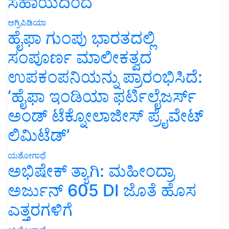
ಸಹಾಯದಿಂದ
ಅಗ್ರಿಪಿಡಿಯಾ
ಹೈಫಾ ಗುಂಪು ಭಾರತದಲ್ಲಿ
ಸಂಪೂರ್ಣ ಮಾಲೀಕತ್ವದ
ಉಪಕಂಪನಿಯನ್ನು ಪ್ರಾರಂಭಿಸಿದೆ:
‘ಹೈಫಾ ಇಂಡಿಯಾ ಫರ್ಟಿಲೈಜರ್ಸ್
ಅಂಡ್ ಟೆಕ್ನೋಲಾಜೀಸ್ ಪ್ರೈವೇಟ್
ಲಿಮಿಟೆಡ್’
ಯಶೋಗಾಥೆ
ಅಭಿಷೇಕ್ ತ್ಯಾಗಿ: ಮಹೀಂದ್ರಾ
ಅರ್ಜುನ್ 605 DI ಜೊತೆ ಹೊಸ
ಎತ್ತರಗಳಿಗೆ