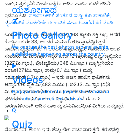
ಹಾಲಿನ ಪ್ರಶಂಸೆಗೆ ಮೀಸಲಾದರೂ ಆಡಿನ ಹಾಲಿನ ಬಳಕೆ ಕಡಿಮೆ.
ಯಶೋಗಾಥೆ
ಇದನ್ನೂ ಓದಿ:
ಪಶುಪಾಲಕರಿಗೆ ಸಂತಸದ ಸುದ್ದಿ: ಕುರಿ ಸಾಕಾಣಿಕೆ,
ಹೈನುಗಾರಿಕೆ ಮಾಡಬೇಕೇ ಈ ಉಚಿತ ಸಹಾಯವಾಣಿಗೆ ಕರೆ ಮಾಡಿ
Photo Gallery
ಒಂದು ಲೋಟದಷ್ಟು ಆಡಿನ ಹಾಲಿನಲ್ಲಿ 168 ಕ್ಯಾಲರಿ ಶಕ್ತಿ ಲಭ್ಯ. ಅದರ
ಕೊಬ್ಬಿನಂಶ ಶೇ 33, ಅಂದರೆ ಸುಮಾರು 6.5ಗ್ರಾಂನಷ್ಟಿರುತ್ತದೆ.
We capture the best photos around events,
ಕಾರ್ಬೋಹೈಡ್ರೇಟ್ ಶೇ 11 ಅಂದರೆ 4ಗ್ರಾಂನಷ್ಟಿದೆ. ಸೋಡಿಯಂ ಅಂಶ
exhibitions happening across the country
ಸುಮಾರು 12 ಮಿಲಿಗ್ರಾಂ. ಸಕ್ಕರೆ ಕೂಡ 12 ಗ್ರಾಂನಷ್ಟು ಲಭ್ಯ. ಕ್ಯಾಲ್ಸಿಯಂ,
(327,ಮಿ.ಗ್ರಾಂ.), ಪೊಟ್ಯಾಶಿಯ,(348 ಮಿ.ಗ್ರಾಂ.) ಮ್ಯಾಗ್ನೀಸಿಯಂ,
ರಂಜಕ(271ಮಿ.ಗ್ರಾಂ), ತಾಮ್ರ(0.1 ಮಿ.ಗ್ರಾಂ.) ಮತ್ತು
Videos
ಸತುವಿನಂಶ(0.7ಮಿ.ಗ್ರಾಂ.) – ಇದು ಆಡಿನ ಹಾಲಿನ ಘಟಕಗಳು.
ಅನ್ನಾಂಗಗಳ ಪೈಕಿ ಎ.(483 ಐ.ಯು.), ಬಿ2.(3. ಮಿ.ಗ್ರಾಂ.)ಸಿ(3
ಮಿ.ಗ್ರಾಂ.) ಹಾಗೂ ಡಿ(29 ಐ.ಯು.) ಅಂಶಗಳು ಆಡಿನ ಹಾಲಿನ
Handpicked videos to inspire the nation on
ಘಟಕಗಳು. ಆಧುನಿಕ ಆಹಾರ ವಿಜ್ಞಾನಿಗಳು ಸಹ ಈ ಐದು
agriculture and related industry
ಕಾರಣಗಳಿಂದಾಗಿ ಆಡಿನ ಹಾಲನ್ನು ಹಸುವಿನದಕ್ಕಿಂತ ಮಿಗಿಲು ಎನ್ನುತ್ತಾರೆ.
Quiz
ಮೊದಲನೆಯ ಕಾರಣ ಇದು ಹೆಚ್ಚು ಬೇಗ ಪಚನವಾಗುತ್ತದೆ. ಕರುಳಿನಲ್ಲಿ