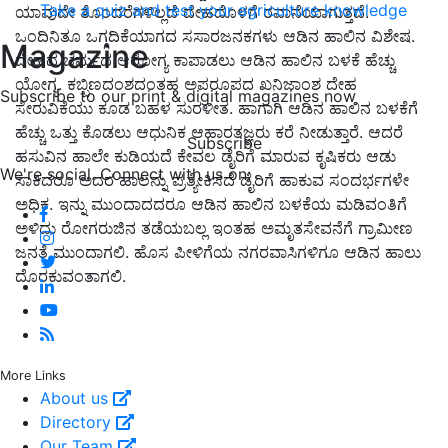
Take a quiz and test your agriculture knowledge
ಯಾವುದೇ ತೊಂದರೆಗಳಿಲ್ಲದೆ ದೇಹದೊಳಗೆ ರವಾನೆಯಾಗುತ್ತದೆ.
ಒಂದಿನಿತೂ ಒಗ್ಗದಿಕೆಯಾಗದ ಸಸಾರಜನಕಗಳು ಆಡಿನ ಹಾಲಿನ ವಿಶೇಷ.
Magazine
ದೇಹದ ಚರ್ಮದ ಆರೋಗ್ಯ ಕಾಪಾಡಲು ಆಡಿನ ಹಾಲಿನ ಬಳಕೆ ಹೆಚ್ಚು
ಯೋಗ್ಯ. ಕಬ್ಬಿಣದಂಶದಂತಹ ಅಪರೂಪದ ಖನಿಜಾಂಶ ದೇಹ
Subscribe to our print & digital magazines now
ಸೇರುವಿಕೆಯು ಕೂಡ ಬಹಳ ಸುರಳೀತ. ಹಾಗಾಗಿ ಆಡಿನ ಹಾಲಿನ ಬಳಕೆಗೆ
ಹೆಚ್ಚು ಒತ್ತು ಕೊಡಲು ಆಧುನಿಕ ಆಹಾರತಜ್ಞರು ಕರೆ ನೀಡುತ್ತಾರೆ. ಆದರೆ
Subscribe
ಹಸುವಿನ ಹಾಲೇ ಕುಡಿಯದೆ ಕೇವಲ ಡೈರಿಗೆ ಮಾರುವ ಕೃಷಿಕರು ಆಡು
We're social. Connect with us on:
ಸಾಕಿದರೂ ಅದರ ಹಾಲನ್ನು ಪ್ರತ್ಯೇಕಿಸದೆ ಡೈರಿಗೆ ಹಾಕುವ ಸಂದರ್ಭಗಳೇ
ಅಧಿಕ. ಇನ್ನು ಮುಂದಾದದರೂ ಆಡಿನ ಹಾಲಿನ ಬಳಕೆಯ ಮಡಿವಂತಿಗೆ
ಅಳಿದು ರೋಗರುಜಿನ ತಡೆಯಬಲ್ಲ ಇಂತಹ ಅಮೃತಸೇವನೆಗೆ ಗ್ರಾಮೀಣ
ಜನತೆ ಮುಂದಾಗಲಿ. ಹೊಸ ಪೀಳಿಗೆಯ ನಗರವಾಸಿಗಳಿಗೂ ಆಡಿನ ಹಾಲು
ದೊರಕುವಂತಾಗಲಿ.
More Links
About us
Directory
Our Team