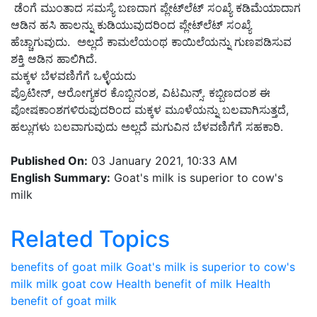
ಡೆಂಗೆ ಮುಂತಾದ ಸಮಸ್ಯೆ ಬಣದಾಗ ಪ್ಲೇಟ್‌ಲೆಟ್‌ ಸಂಖ್ಯೆ ಕಡಿಮೆಯಾದಾಗ
ಆಡಿನ ಹಸಿ ಹಾಲನ್ನು ಕುಡಿಯುವುದರಿಂದ ಪ್ಲೇಟ್‌ಲೆಟ್‌ ಸಂಖ್ಯೆ
ಹೆಚ್ಚಾಗುವುದು.
ಅಲ್ಲದೆ ಕಾಮಲೆಯಂಥ ಕಾಯಿಲೆಯನ್ನು ಗುಣಪಡಿಸುವ
ಶಕ್ತಿ ಆಡಿನ ಹಾಲಿಗಿದೆ.
ಮಕ್ಕಳ ಬೆಳವಣಿಗೆಗೆ ಒಳ್ಳೆಯದು
ಪ್ರೊಟೀನ್‌, ಆರೋಗ್ಯಕರ ಕೊಬ್ಬಿನಂಶ, ವಿಟಮಿನ್ಸ್. ಕಬ್ಬಿಣದಂಶ ಈ
ಪೋಷಕಾಂಶಗಳಿರುವುದರಿಂದ ಮಕ್ಕಳ ಮೂಳೆಯನ್ನು ಬಲವಾಗಿಸುತ್ತದೆ,
ಹಲ್ಲುಗಳು ಬಲವಾಗುವುದು ಅಲ್ಲದೆ ಮಗುವಿನ ಬೆಳವಣಿಗೆಗೆ ಸಹಕಾರಿ.
Published On:
03 January 2021, 10:33 AM
English Summary:
Goat's milk is superior to cow's
milk
Related Topics
benefits of goat milk
Goat's milk is superior to cow's
milk
milk
goat
cow
Health benefit of milk
Health
benefit of goat milk