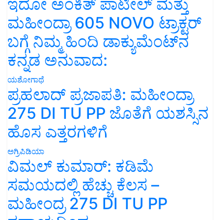
ಇದೋ ಅಂಕಿತ್ ಪಾಟೀಲ್ ಮತ್ತು
ಮಹೀಂದ್ರಾ 605 NOVO ಟ್ರಾಕ್ಟರ್
ಬಗ್ಗೆ ನಿಮ್ಮ ಹಿಂದಿ ಡಾಕ್ಯುಮೆಂಟ್‌ನ
ಕನ್ನಡ ಅನುವಾದ:
ಯಶೋಗಾಥೆ
ಪ್ರಹಲಾದ್ ಪ್ರಜಾಪತಿ: ಮಹೀಂದ್ರಾ
275 DI TU PP ಜೊತೆಗೆ ಯಶಸ್ಸಿನ
ಹೊಸ ಎತ್ತರಗಳಿಗೆ
ಅಗ್ರಿಪಿಡಿಯಾ
ವಿಮಲ್ ಕುಮಾರ್: ಕಡಿಮೆ
ಸಮಯದಲ್ಲಿ ಹೆಚ್ಚು ಕೆಲಸ –
ಮಹೀಂದ್ರ 275 DI TU PP