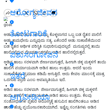
ಆರೋಗ್ಯ ಜೀವನ
goat
ತೋಟಗಾರಿಕೆ
ಆಡು ಬಡವರ ಹಸು. ಹಸುವನ್ನು ಕೊಳ್ಳಲಾಗದ ಒಬ್ಬ ಬಡ ರೈತನ ಪಾಲಿಗೆ
ಆಡು ಕಾಮಧೇನು ಎನ್ನುವುದು ಸತ್ಯ. ಏಕೆಂದರೆ ಆಡು ಸಾಕಾಣಿಕೆಯಿಂದ
ಬಡ ರೈತನ ಆರ್ಥಿಕ ಪರಿಸ್ಥಿತಿ ಸುಧಾರಿಸುವುದಲ್ಲದೆ ಮನುಷ್ಯರಲ್ಲಿ ತಾಯಿ
ಹಾಲಿನಲ್ಲಿರುವ ಪೋಷಕಾಂಶಗಳೆಲ್ಲ ಆಡಿನ ಹಾಲಿನಲ್ಲಿರುತ್ತವೆ.
ಪಶುಸಂಗೋಪನೆ
ಆಡಿನ ಹಾಲು ಸರಳವಾಗಿ ಜೀರ್ಣವಾಗುತ್ತದೆ, ಹೀಗಾಗಿ ಚಿಕ್ಕ ಮಕ್ಕಳಿಗೆ ತಾಯಿ
ಹಾಲಿಗೆ ಪರ್ಯಾಯವಾಗಿ ಆಡಿನ ಹಾಲು ಉತ್ತಮ. ಆದರೆ ಇಂದು
ಇತರೆ
ಸಾಕಾಣಿಕೆಯ ಪ್ರಮಾಣ ಕಡಿಮೆ ಆಗುತ್ತಿದೆ. ಅದು ಕೇವಲ ಮಾಂಸಕ್ಕೆ ಮಾತ್ರ
ಒದಗುವ ಪ್ರಾಣಿ ಎಂಬ ಅಪಖ್ಯಾತಿಯೂ ಇದೆ.
ಆಡಿನ ಹಾಲು ಸರಳವಾಗಿ ಜೀರ್ಣವಾಗುತ್ತದೆ, ಹೀಗಾಗಿ ಚಿಕ್ಕ ಮಕ್ಕಳಿಗೆ
ಅಗ್ರಿಪೀಡಿಯಾ
ತಾಯಿ ಹಾಲಿಗೆ ಪರ್ಯಾಯವಾಗಿ ಆಡಿನ ಹಾಲು ಉತ್ತಮ. ಕೆಲವು
ಸಂಶೋಧನೆಗಳ ಪ್ರಕಾರ ಆರೋಗ್ಯಕ್ಕೆ ಹಸುವಿನ ಹಾಲಿಗಿಂತಲೂ ಆಡಿನ
ಹಾಲೇ ಹೆಚ್ಚು ಪ್ರಯೋಜನಕಾರಿಯಾಗಿದೆ. ಇಷ್ಟೆಲ್ಲ ಸಂಗತಿಗಳು ಆಡಿನ