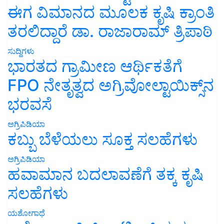
ಈಗ ವಿಮಾನದ ಮೂಲಕ ಕೃಷಿ ಕ್ರಾಂತಿ
ತರಲಿದ್ದಾರೆ ಡಾ. ರಾಜಾರಾಮ್ ತ್ರಿಪಾಠಿ
ಸುದ್ದಿಗಳು
ಭಾರತದ ಗ್ರಾಮೀಣ ಆರ್ಥಿಕತೆಗೆ
FPO ನೇತೃತ್ವದ ಅಗ್ರಿವೋಲ್ಟಾಯಿಕ್ಸ್‌ನ
ಭರವಸೆ
ಅಗ್ರಿಪಿಡಿಯಾ
ಕಬ್ಬು ಬೆಳೆಯಲು ಸೂಕ್ತ ಸಲಹೆಗಳು
ಅಗ್ರಿಪಿಡಿಯಾ
ಹವಾಮಾನ ಬದಲಾವಣೆಗೆ ತಕ್ಕ ಕೃಷಿ
ಸಲಹೆಗಳು
ಯಶೋಗಾಥೆ