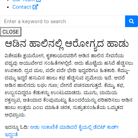
Contact
CLOSE
ಆಡಿನ ಹಾಲಿನಲ್ಲಿ ಆರೋಗ್ಯದ ಹಾಡು
ವಿಶೇಷತೆಃ ಕ್ಷಯರೋಗ, ಕೃಶಕಾಯದವರಿಗೆ ಆಡಿನ ಹಾಲಿನ ಸೇವನೆಯ
ಪಥ್ಯವು ಆಯುರ್ವೇದ ಸಂಹಿತೆಗಳಲ್ಲಿದೆ. ಅದು ಹೊಟ್ಟೆಯ ಹಸಿವೆ ಹೆಚ್ಚಿಸಲು
ಉಪಕಾರಿ. ದ್ರವ ಮಲ, ಪದೇ ಪದೇ ಭೇದಿ ಇದ್ದವರಿಗೂ ಹಿತಕಾರಿ. ಕೆಮ್ಮು–
ದಮ್ಮು ಇದ್ದರೆ ಹಸುವಿನ ಹಾಲು ಕಫ ಹೆಚ್ಚಿಸುವ ಪ್ರಮೇಯ ಇದೆ. ಆದರೆ
ಆಡಿನ ಹಾಲಿನದು ಲಘು ಗುಣ; ಬೇಗನೆ ಪಚನವಾಗುತ್ತದೆ. ಕೆಮ್ಮು, ಕಫ,
ಉಬ್ಬಸವಿದ್ದರೂ ಕೆಡುಕನ್ನು ಉಂಟುಮಾಡದು. ಮೂಗು, ಬಾಯಿಯ
ರಕ್ತಸ್ರಾವ, ಅತಿಯಾದ ಕೆಂಪುಮುಟ್ಟು ತೊಂದರೆಯನ್ನು ಪರಿಹರಿಸಲು ಆಡಿನ
ಹಾಲು ಉತ್ತಮ ಎಂಬ ಮಾಹಿತಿ ಚರಕ, ಸುಶ್ರುತಸಂಹಿತೆಯ ಒಮ್ಮತದ
ಅಭಿಪ್ರಾಯ.
ಇದನ್ನೂ ಓದಿ:
ಆಡು ಸಾಕಾಣಿಕೆ ಮಾಡಿದರೆ ಕೈಯಲ್ಲಿ ಡೆಬಿಟ್ ಕಾರ್ಡ್
ಇದ್ದಂತೆ