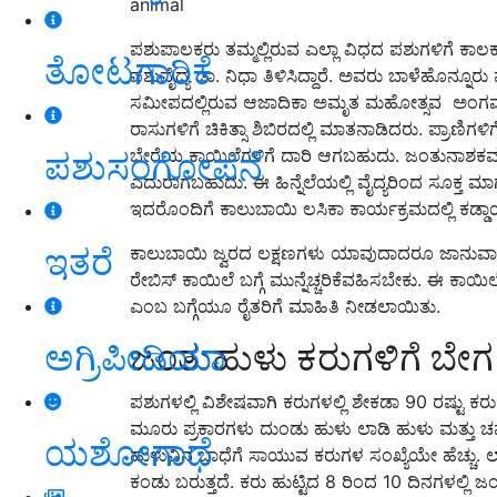
animal
ಪಶುಪಾಲಕರು ತಮ್ಮಲ್ಲಿರುವ ಎಲ್ಲಾ ವಿಧದ ಪಶುಗಳಿಗೆ ಕಾ
ತೋಟಗಾರಿಕೆ
ಪಶುವೈದ್ಯ ಡಾ. ನಿಧಾ ತಿಳಿಸಿದ್ದಾರೆ. ಅವರು ಬಾಳೆಹೊನ್ನ
ಸಮೀಪದಲ್ಲಿರುವ ಆಜಾದಿಕಾ ಅಮೃತ ಮಹೋತ್ಸವ ಅಂಗವಾಗ
ರಾಸುಗಳಿಗೆ ಚಿಕಿತ್ಸಾ ಶಿಬಿರದಲ್ಲಿ ಮಾತನಾಡಿದರು. ಪ್ರಾಣಿ
ಬೇರೆಯ ಕಾಯಿಲೆಗಳಿಗೆ ದಾರಿ ಆಗಬಹುದು. ಜಂತುನಾಶಕವನ್ನು 
ಪಶುಸಂಗೋಪನೆ
ಎದುರಾಗಬಹುದು. ಈ ಹಿನ್ನೆಲೆಯಲ್ಲಿ ವೈದ್ಯರಿಂದ ಸೂಕ್ತ 
ಇದರೊಂದಿಗೆ ಕಾಲುಬಾಯಿ ಲಸಿಕಾ ಕಾರ್ಯಕ್ರಮದಲ್ಲಿ ಕಡ್ಡಾಯ
ಇತರೆ
ಕಾಲುಬಾಯಿ ಜ್ವರದ ಲಕ್ಷಣಗಳು ಯಾವುದಾದರೂ ಜಾನುವಾರುಗ
ರೇಬಿಸ್ ಕಾಯಿಲೆ ಬಗ್ಗೆ ಮುನ್ನೆಚ್ಚರಿಕೆವಹಿಸಬೇಕು. ಈ ಕಾ
ಎಂಬ ಬಗ್ಗೆಯೂ ರೈತರಿಗೆ ಮಾಹಿತಿ ನೀಡಲಾಯಿತು.
ಜಂತುಹುಳು ಕರುಗಳಿಗೆ ಬೇಗ ಕ
ಅಗ್ರಿಪೀಡಿಯಾ
ಪಶುಗಳಲ್ಲಿ ವಿಶೇಷವಾಗಿ ಕರುಗಳಲ್ಲಿ ಶೇಕಡಾ 90 ರಷ್ಟು 
ಮೂರು ಪ್ರಕಾರಗಳು ದುಂಡು ಹುಳು ಲಾಡಿ ಹುಳು ಮತ್ತು ಚಪ
ಯಶೋಗಾಥೆ
ಹುಳುವಿನ ಬಾಧೆಗೆ ಸಾಯುವ ಕರುಗಳ ಸಂಖ್ಯೆಯೇ ಹೆಚ್ಚು. ಲಾ
ಕಂಡು ಬರುತ್ತದೆ. ಕರು ಹುಟ್ಟಿದ 8 ರಿಂದ 10 ದಿನಗಳಲ್ಲಿ