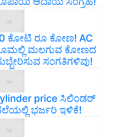
ೂಪಾಯಿ ಆದಾಯ ಸಂಗ್ರಹ!
0 ಕೋಟಿ ರೂ ಕೋಣ! AC
ೂಮಲ್ಲಿ ಮಲಗುವ ಕೋಣದ
ುಬ್ಬೇರಿಸುವ ಸಂಗತಿಗಳಿವು!
ylinder price ಸಿಲಿಂಡರ್‌
ೆಲೆಯಲ್ಲಿ ಭರ್ಜರಿ ಇಳಿಕೆ!