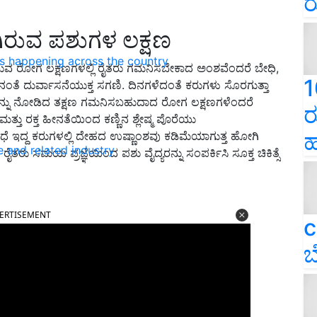
ರ
ಿರುವ ಪಶುಗಳ ಲಕ್ಷಣ
ns happening across the country
ರುವ ರೋಗ ಲಕ್ಷಣಗಳಲ್ಲಿ ರೈತರು ಗಮನಿಸಬೇಕಾದ ಅಂಶವೆಂದರೆ ಬೇಧಿ,
1
ರಿನಂತೆ ದುರ್ವಾಸನೆಯುಕ್ತ ಸಗಣಿ. ದಿನಗಳೆದಂತೆ ಕರುಗಳು ಸೊರಗುತ್ತಾ
ಳನ್ನು ನೋಡಿದ ತಕ್ಷಣ ಗಮನಿಸಬಹುದಾದ ರೋಗ ಲಕ್ಷಣಗಳೆಂದರೆ
ರ
ಮತ್ತು ರಕ್ತ ಹೀನತೆಯಿಂದ ಕಣ್ಣಿನ ಶ್ಲೇಷ್ಮ ಪೊರೆಯು
ಹ
ಾಧೆ ಇದ್ದ ಕರುಗಳಲ್ಲಿ ದೇಹದ ಉಷ್ಣಾಂಶವು ಕಡಿಮೆಯಾಗುತ್ತ ಹೋಗಿ
e and related industry
ರು ಸಮಯ ಪ್ರಜ್ಞೆಯಿಂದ ಪಶು ವೈದ್ಯರನ್ನು ಸಂಪರ್ಕಿಸಿ ಸೂಕ್ತ ಚಿಕಿತ್ಸೆ
ERTISEMENT
c
ಬ