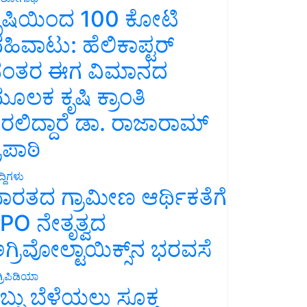
ೃಷಿಯಿಂದ 100 ಕೋಟಿ
ಹಿವಾಟು: ಹೆಲಿಕಾಪ್ಟರ್
ಂತರ ಈಗ ವಿಮಾನದ
ೂಲಕ ಕೃಷಿ ಕ್ರಾಂತಿ
ರಲಿದ್ದಾರೆ ಡಾ. ರಾಜಾರಾಮ್
್ರಿಪಾಠಿ
್ದಿಗಳು
ಾರತದ ಗ್ರಾಮೀಣ ಆರ್ಥಿಕತೆಗೆ
PO ನೇತೃತ್ವದ
ಗ್ರಿವೋಲ್ಟಾಯಿಕ್ಸ್‌ನ ಭರವಸೆ
್ರಿಪಿಡಿಯಾ
ಬ್ಬು ಬೆಳೆಯಲು ಸೂಕ್ತ