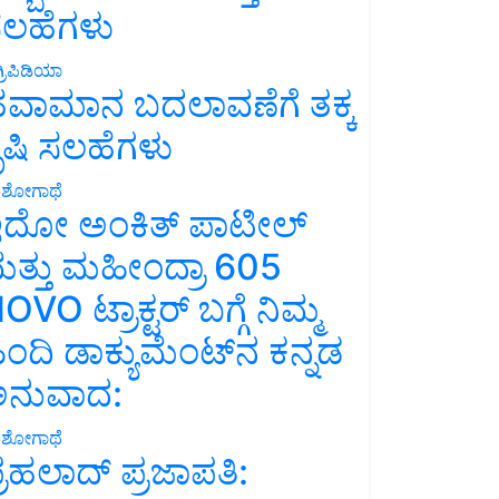
ಲಹೆಗಳು
್ರಿಪಿಡಿಯಾ
ವಾಮಾನ ಬದಲಾವಣೆಗೆ ತಕ್ಕ
ೃಷಿ ಸಲಹೆಗಳು
ಶೋಗಾಥೆ
ದೋ ಅಂಕಿತ್ ಪಾಟೀಲ್
ತ್ತು ಮಹೀಂದ್ರಾ 605
OVO ಟ್ರಾಕ್ಟರ್ ಬಗ್ಗೆ ನಿಮ್ಮ
ಿಂದಿ ಡಾಕ್ಯುಮೆಂಟ್‌ನ ಕನ್ನಡ
ನುವಾದ:
ಶೋಗಾಥೆ
್ರಹಲಾದ್ ಪ್ರಜಾಪತಿ: