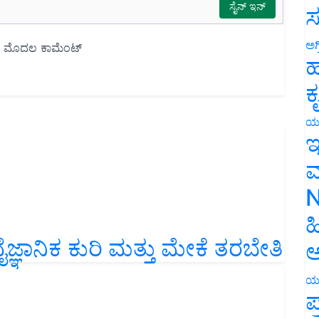
ಸ
ಅಗ
ಹ
ಕ
ಯ
ಇ
ಮ
N
ಹ
ವೈಜ್ಞಾನಿಕ ಕುರಿ ಮತ್ತು ಮೇಕೆ ತರಬೇತಿ
ಅ
ಯ
ಪ