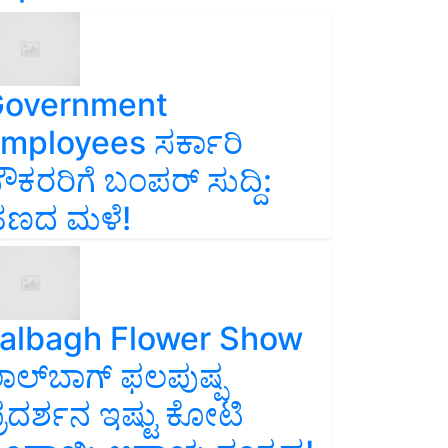
overnment
mployees ಸರ್ಕಾರಿ
ೌಕರರಿಗೆ ಬಂಪರ್‌ ಸುದ್ದಿ:
ಣದ ಮಳೆ!
albagh Flower Show
ಾಲ್‌ಬಾಗ್ ಫಲಪುಷ್ಪ
್ರದರ್ಶನ ಇಷ್ಟು ಕೋಟಿ