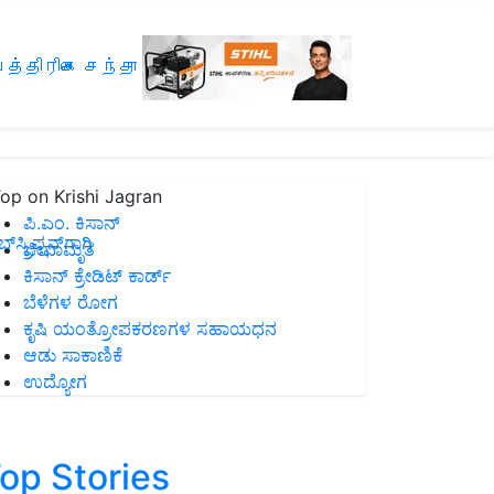
த்திரிகை சந்தா
op on Krishi Jagran
ಪಿ.ಎಂ. ಕಿಸಾನ್
ಸ್ಕ್ರಿಪ್ಷನ್‌ಗಾಗಿ
ಜೀವಾಮೃತ
ಕಿಸಾನ್ ಕ್ರೇಡಿಟ್ ಕಾರ್ಡ್
ಬೆಳೆಗಳ ರೋಗ
ಕೃಷಿ ಯಂತ್ರೋಪಕರಣಗಳ ಸಹಾಯಧನ
ಆಡು ಸಾಕಾಣಿಕೆ
ಉದ್ಯೋಗ
op Stories