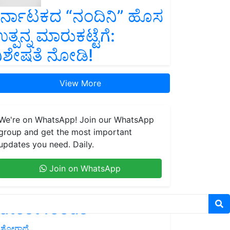
ರ್ನಾಟಕದ “ನಂದಿನಿ” ಹೊಸ
ತ್ಪನ್ನ ಮಾರುಕಟ್ಟೆಗೆ:
ಿಶೇಷತೆ ನೋಡಿ!
View More
We're on WhatsApp! Join our WhatsApp
group and get the most important
updates you need. Daily.
Join on WhatsApp
atest feeds
ಶೋಗಾಥೆ