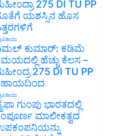
ಹೀಂದ್ರಾ 275 DI TU PP
ೊತೆಗೆ ಯಶಸ್ಸಿನ ಹೊಸ
ತ್ತರಗಳಿಗೆ
್ರಿಪಿಡಿಯಾ
ಿಮಲ್ ಕುಮಾರ್: ಕಡಿಮೆ
ಮಯದಲ್ಲಿ ಹೆಚ್ಚು ಕೆಲಸ –
ಹೀಂದ್ರ 275 DI TU PP
ಸಹಾಯದಿಂದ
್ರಿಪಿಡಿಯಾ
ೈಫಾ ಗುಂಪು ಭಾರತದಲ್ಲಿ
ಂಪೂರ್ಣ ಮಾಲೀಕತ್ವದ
ಪಕಂಪನಿಯನ್ನು