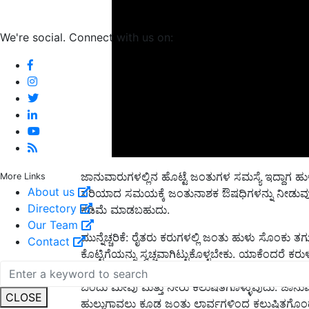
We're social. Connect with us on:
ಜಾನುವಾರುಗಳಲ್ಲಿನ ಹೊಟ್ಟೆ ಜಂತುಗಳ ಸಮಸ್ಯೆ ಇದ್ದಾಗ ಹು
ಸರಿಯಾದ ಸಮಯಕ್ಕೆ ಜಂತುನಾಶಕ ಔಷಧಿಗಳನ್ನು ನೀಡುವುದರ
More Links
About us
ಕಡಿಮೆ ಮಾಡಬಹುದು.
Directory
ಮುನ್ನೆಚ್ಚರಿಕೆ: ರೈತರು ಕರುಗಳಲ್ಲಿ ಜಂತು ಹುಳು ಸೊಂಕು ತಗ
Our Team
ಕೊಟ್ಟಿಗೆಯನ್ನು ಸ್ವಚ್ಚವಾಗಿಟ್ಟುಕೊಳ್ಳಬೇಕು. ಯಾಕೆಂದರೆ 
Contact
ಮಿಶ್ರಣಗೊಂಡು ಹೊರ ಹಾಕಲ್ಪಡುತ್ತವೆ. ಕೊಟ್ಟಿಗೆ ಹಾಸಿ
ಬಂದು ಮೇವು ಮತ್ತು ನೀರು ಕಲುಷಿತಗೊಳ್ಳುವುದು. ಜಾನು
ಹುಲ್ಲುಗಾವಲು ಕೂಡ ಜಂತು ಲಾರ್ವಗಳಿಂದ ಕಲುಷಿತಗೊ
CLOSE
ಸಾಧ್ಯತೆ ಹೆಚ್ಚಿರುತ್ತದೆ. ಶುದ್ಧ ಕುಡಿಯುವ ನೀರನ್ನು ಒದಗಿ