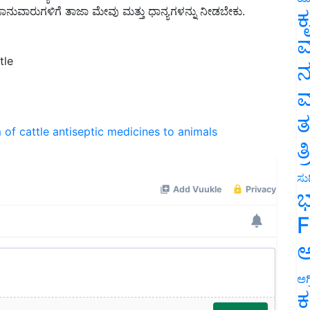
ಕ
ವ
tle
ನ
ಮ
 of cattle
antiseptic medicines to animals
ತ
ತ
ಸುದ
ಭ
F
ಅ
ಅಗ
ಕ