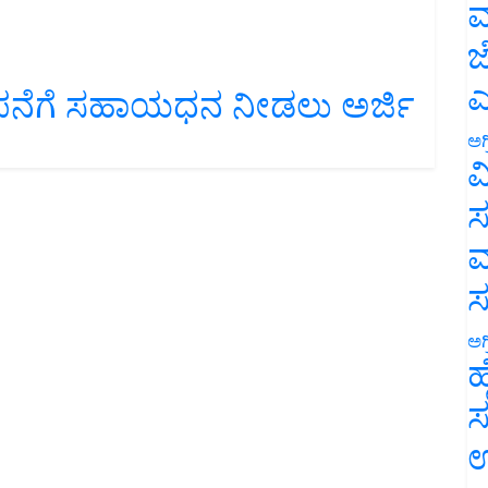
ಮ
ಜ
ಾಪನೆಗೆ ಸಹಾಯಧನ ನೀಡಲು ಅರ್ಜಿ
ಎ
ಅಗ
ವ
ಸ
ಮ
ಅಗ
ಹ
ಸ
ಉ