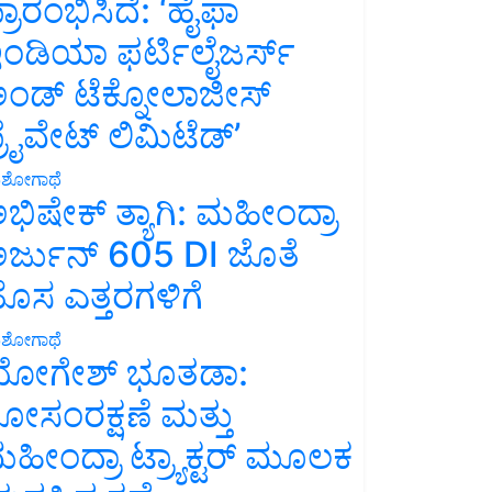
್ರಾರಂಭಿಸಿದೆ: ‘ಹೈಫಾ
ಂಡಿಯಾ ಫರ್ಟಿಲೈಜರ್ಸ್
ಂಡ್ ಟೆಕ್ನೋಲಾಜೀಸ್
್ರೈವೇಟ್ ಲಿಮಿಟೆಡ್’
ಶೋಗಾಥೆ
ಭಿಷೇಕ್ ತ್ಯಾಗಿ: ಮಹೀಂದ್ರಾ
ರ್ಜುನ್ 605 DI ಜೊತೆ
ೊಸ ಎತ್ತರಗಳಿಗೆ
ಶೋಗಾಥೆ
ೋಗೇಶ್ ಭೂತಡಾ:
ೋಸಂರಕ್ಷಣೆ ಮತ್ತು
ಹೀಂದ್ರಾ ಟ್ರ್ಯಾಕ್ಟರ್ ಮೂಲಕ