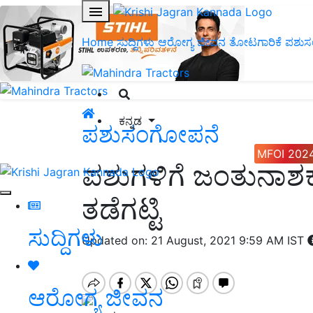
Home
ಸುದ್ದಿಗಳು
ಆರೋಗ್ಯ ಜೀವನ
ತೋಟಗಾರಿಕೆ
ಪಶುಸ
ಕನ್ನಡ
ಪಶುಸಂಗೋಪನೆ
MFOI 202
ಪಶುಗಳಿಗೆ ಜಂತುನಾಶ
ತಡೆಗಟ್ಟಿ
ಸುದ್ದಿಗಳು
Updated on: 21 August, 2021 9:59 AM IST
ಆರೋಗ್ಯ ಜೀವನ