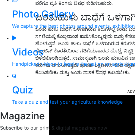
ವರೆಗೂ ಪ್ರತಿ ತಿಂಗಳು ಔಷಧ ಕುಡಿಸಬಹುದು.
Photo Gallery
ಜಂತುಹುಳು ಬಾಧೆಗೆ ಒಳಗಾಗ
We capture the best photos around events, exhibitio
ಜಂತು ಹುಳು ಬಾಧೆಗೆ ಒಳಗಾಗಿರುವ ಕರುಗಳಲ್ಲಿ ಕಂಡು ಬ
ಸಗಣಿಯಲ್ಲಿ ಕೊಬ್ಬಿನಾಂಶ ಕಾಣಿಸಿಕೊಳ್ಳುವುದು ಮತ್ತು ಕೆಸ
ಹೋಗುತ್ತವೆ. ಜಂತು ಹುಳು ಬಾಧೆಗೆ ಒಳಗಾಗಿರುವ ಕರುಗ
Videos
ಪ್ರೋಟಿನ್ ಕೊರತೆಯಿಂದ ಗಡಿಗೆಯಾಕಾರದ ಹೊಟ್ಟೆ, ನಿಶ್ಯಕ್ತಿ 
ಬಿಳಿಚಿಕೊಂಡಿರುತ್ತದೆ. ಸಾಮಾನ್ಯವಾಗಿ ಜಂತು ಹುಳುವಿನ ಬ
Handpicked videos to inspire the nation on agricultur
ಕರುಗಳು ಅಸುನೀಗುತ್ತವೆ. ಇಂತಹ ಲಕ್ಷಣಗಳು ಕಂಡ ತಕ್ಷಣ ರೈತ
ಕೊಡಿಸಬೇಕು ಮತ್ತು ಜಂತು ನಾಶಕ ಔಷಧ ಕುಡಿಸಬೇಕು.
ADV
Quiz
Take a quiz and test your agriculture knowledge
Magazine
Subscribe to our print & digital magazines now