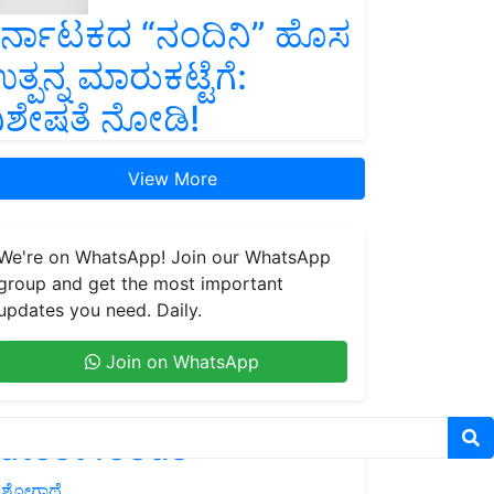
ರ್ನಾಟಕದ “ನಂದಿನಿ” ಹೊಸ
ತ್ಪನ್ನ ಮಾರುಕಟ್ಟೆಗೆ:
ಿಶೇಷತೆ ನೋಡಿ!
View More
We're on WhatsApp! Join our WhatsApp
group and get the most important
updates you need. Daily.
Join on WhatsApp
atest feeds
ಶೋಗಾಥೆ