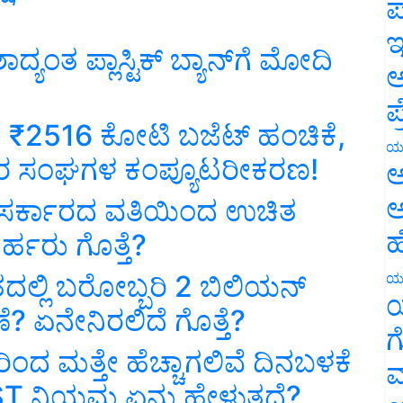
ಪ
ಇ
ದ್ಯಂತ ಪ್ಲಾಸ್ಟಿಕ್‌ ಬ್ಯಾನ್‌ಗೆ ಮೋದಿ
ಅ
ಪ
ದಿ: ₹2516 ಕೋಟಿ ಬಜೆಟ್ ಹಂಚಿಕೆ,
ಯ
ಕಾರ ಸಂಘಗಳ ಕಂಪ್ಯೂಟರೀಕರಣ!
ಅ
ಅ
‌: ಸರ್ಕಾರದ ವತಿಯಿಂದ ಉಚಿತ
ಹ
್ಹರು ಗೊತ್ತೆ?
ಲ್ಲಿ ಬರೋಬ್ಬರಿ 2 ಬಿಲಿಯನ್‌
ಯ
ಯ
? ಏನೇನಿರಲಿದೆ ಗೊತ್ತೆ?
ಗ
ರಿಂದ ಮತ್ತೇ ಹೆಚ್ಚಾಗಲಿವೆ ದಿನಬಳಕೆ
ಮ
GST ನಿಯಮ ಏನು ಹೇಳುತ್ತದೆ?