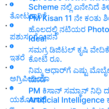
Scheme ನಲ್ಲಿ ಏನೇನಿದೆ ತಿಳ
ತೋಟಗಾರಿಕೆ
PM Kisan 11 ನೇ ಕಂತು ಶೀ
ಹೊಲದಲ್ಲಿ ನಟಿಯರ Photos
ಪಶುಸಂಗೋಪನೆ
Idea!
ಸಮಗ್ರ ಡಿಜಿಟಲ್ ಕೃಷಿ ವೇದಿಕ
ಇತರೆ
ಕೋಟಿ ರೂ.
ನಿಮ್ಮ ಆಧಾರ್‌ಗೆ ಎಷ್ಟು ಮೊಬ
ಅಗ್ರಿಪೀಡಿಯಾ
ಮಾಡಿ
PM ಕಿಸಾನ್ ಸಮ್ಮಾನ್ ನಿಧಿ ದ
ಯಶೋಗಾಥೆ
Artificial Intelligence