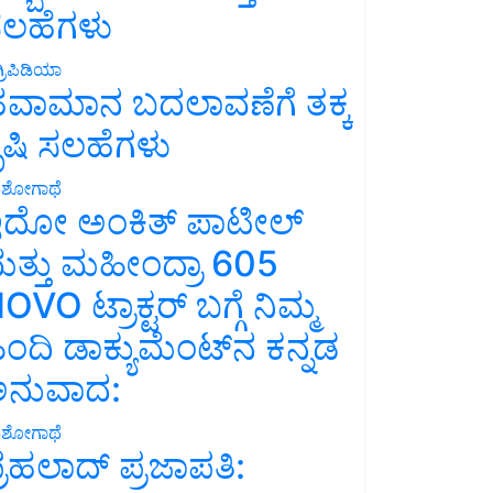
ಲಹೆಗಳು
್ರಿಪಿಡಿಯಾ
ವಾಮಾನ ಬದಲಾವಣೆಗೆ ತಕ್ಕ
ೃಷಿ ಸಲಹೆಗಳು
ಶೋಗಾಥೆ
ದೋ ಅಂಕಿತ್ ಪಾಟೀಲ್
ತ್ತು ಮಹೀಂದ್ರಾ 605
OVO ಟ್ರಾಕ್ಟರ್ ಬಗ್ಗೆ ನಿಮ್ಮ
ಿಂದಿ ಡಾಕ್ಯುಮೆಂಟ್‌ನ ಕನ್ನಡ
ನುವಾದ:
ಶೋಗಾಥೆ
್ರಹಲಾದ್ ಪ್ರಜಾಪತಿ: