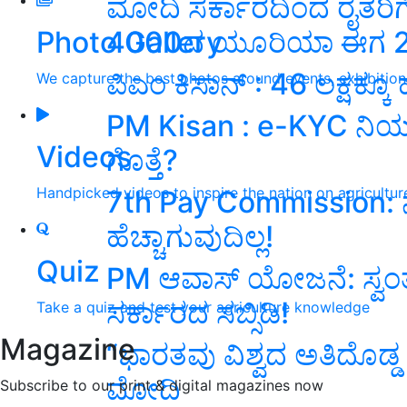
ಮೋದಿ ಸರ್ಕಾರದಿಂದ ರೈತರಿಗ
4000ದ ಯೂರಿಯಾ ಈಗ 266 
Photo Gallery
ಪಿಎಂ ಕಿಸಾನ್‌ : 46 ಲಕ್ಷಕ್ಕೂ
We capture the best photos around events, exhibitio
PM Kisan : e-KYC ನಿಯ
Videos
ಗೊತ್ತೆ?
Handpicked videos to inspire the nation on agricultur
7th Pay Commission: 
ಹೆಚ್ಚಾಗುವುದಿಲ್ಲ!
Quiz
PM ಆವಾಸ್ ಯೋಜನೆ: ಸ್ವಂತ 
ಸರ್ಕಾರದ ಸಬ್ಸಿಡಿ!
Take a quiz and test your agriculture knowledge
Magazine
“ಭಾರತವು ವಿಶ್ವದ ಅತಿದೊಡ್ಡ
ಮೋದಿ
Subscribe to our print & digital magazines now