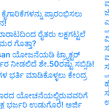
ಮ
ಜ
ೈಗಾರಿಕೆಗಳನ್ನು ಪ್ರಾರಂಭಿಸಲು
ಎ
ನ!
ಅಗ
ಾಟದಿಂದ ರೈತರು ಲಕ್ಷಗಟ್ಟಲೆ
ವ
ಮರ ಗೊತ್ತಾ?
ಸ
isan ಯೋಜನೆಯಡಿ ಟ್ರ್ಯಾಕ್ಟರ್
ಮ
ಕಾರ ನೀಡಲಿದೆ ಶೇ.50ರಷ್ಟು ಸಬ್ಸಿಡಿ!
ೆಗಳ ಭರ್ತಿ ಮಾಡಿಕೊಳ್ಳಲು ಕೇಂದ್ರ
ಅಗ
ಹ
ಸ
ಪಾರದ ಯೋಚನೆಯಲ್ಲಿರುವವರಿಗೆ
ಉ
ಕ್ಷ ಭರ್ಜರಿ ಉಡುಗೊರೆ! ಅರ್ಜಿ