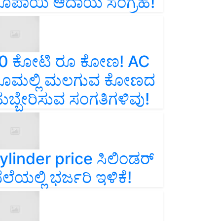
ೂಪಾಯಿ ಆದಾಯ ಸಂಗ್ರಹ!
0 ಕೋಟಿ ರೂ ಕೋಣ! AC
ೂಮಲ್ಲಿ ಮಲಗುವ ಕೋಣದ
ುಬ್ಬೇರಿಸುವ ಸಂಗತಿಗಳಿವು!
ylinder price ಸಿಲಿಂಡರ್‌
ೆಲೆಯಲ್ಲಿ ಭರ್ಜರಿ ಇಳಿಕೆ!