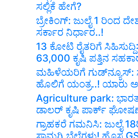
ಸಲ್ಲಿಕೆ ಹೇಗೆ?
ಬ್ರೇಕಿಂಗ್‌: ಜುಲೈ 1 ರಿಂದ ದೇಶಾ
ಸರ್ಕಾರ ನಿರ್ಧಾರ..!
13 ಕೋಟಿ ರೈತರಿಗೆ ಸಿಹಿಸುದ್
63,000 ಕೃಷಿ ಪತ್ತಿನ ಸಹ
ಮಹಿಳೆಯರಿಗೆ ಗುಡ್‌ನ್ಯೂಸ್
ಹೊಲಿಗೆ ಯಂತ್ರ..! ಯಾರು ಅರ
Agriculture park: ಭಾರತದ
ಡಾಲರ್‌ ಕೃಷಿ ಪಾರ್ಕ್ ಘೋಷಣೆ
ಗ್ರಾಹಕರೆ ಗಮನಿಸಿ: ಜುಲೈ 18
ಸಾಮಗ್ರಿ ಬೆಲೆಗಳು! ಹೊಸ 