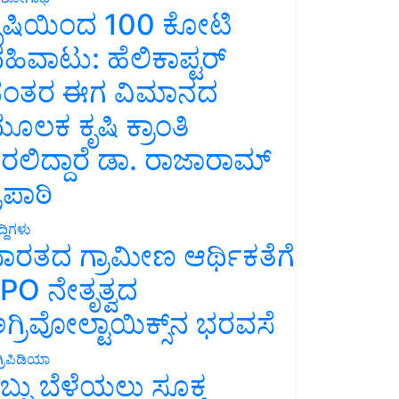
ೃಷಿಯಿಂದ 100 ಕೋಟಿ
ಹಿವಾಟು: ಹೆಲಿಕಾಪ್ಟರ್
ಂತರ ಈಗ ವಿಮಾನದ
ೂಲಕ ಕೃಷಿ ಕ್ರಾಂತಿ
ರಲಿದ್ದಾರೆ ಡಾ. ರಾಜಾರಾಮ್
್ರಿಪಾಠಿ
್ದಿಗಳು
ಾರತದ ಗ್ರಾಮೀಣ ಆರ್ಥಿಕತೆಗೆ
PO ನೇತೃತ್ವದ
ಗ್ರಿವೋಲ್ಟಾಯಿಕ್ಸ್‌ನ ಭರವಸೆ
್ರಿಪಿಡಿಯಾ
ಬ್ಬು ಬೆಳೆಯಲು ಸೂಕ್ತ