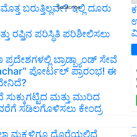
ತ್ತ ಬರುತ್ತಿಲ್ಲವೇ? ಇಲ್ಲಿ ದೂರು
ಕ
Subscribe
ಉ
ವ
ು ರಫ್ತಿನ ಪರಿಸ್ಥಿತಿ ಪರಿಶೀಲಿಸಲು
ರದೇಶಗಳಲ್ಲಿ ಬ್ರಾಡ್ಬ್ಯಾಂಡ್ ಸೇವೆ
nchar” ಪೋರ್ಟಲ್ ಪ್ರಾರಂಭ! ಈ
ೇನಿದೆ?
 ಸುಕ್ಕುಗಟ್ಟಿದ ಮತ್ತು ಮುರಿದ
ವರೆಗೆ ಸಡಿಲಗೊಳಿಸಲು ಕೇಂದ್ರ
L
ಲಾ ಮಕ್ಕಳಿಗೂ ದೊರೆಯಲಿದೆ
ಯ