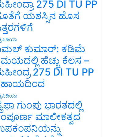
ಹೀಂದ್ರಾ 275 DI TU PP
ೊತೆಗೆ ಯಶಸ್ಸಿನ ಹೊಸ
ತ್ತರಗಳಿಗೆ
್ರಿಪಿಡಿಯಾ
ಿಮಲ್ ಕುಮಾರ್: ಕಡಿಮೆ
ಮಯದಲ್ಲಿ ಹೆಚ್ಚು ಕೆಲಸ –
ಹೀಂದ್ರ 275 DI TU PP
ಸಹಾಯದಿಂದ
್ರಿಪಿಡಿಯಾ
ೈಫಾ ಗುಂಪು ಭಾರತದಲ್ಲಿ
ಂಪೂರ್ಣ ಮಾಲೀಕತ್ವದ
ಪಕಂಪನಿಯನ್ನು