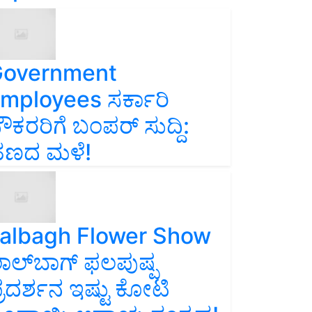
overnment
mployees ಸರ್ಕಾರಿ
ೌಕರರಿಗೆ ಬಂಪರ್‌ ಸುದ್ದಿ:
ಣದ ಮಳೆ!
albagh Flower Show
ಾಲ್‌ಬಾಗ್ ಫಲಪುಷ್ಪ
್ರದರ್ಶನ ಇಷ್ಟು ಕೋಟಿ