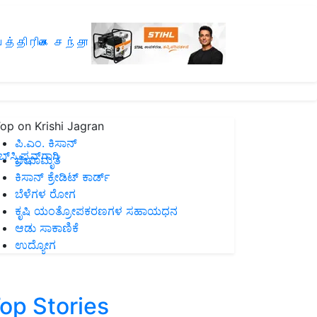
த்திரிகை சந்தா
op on Krishi Jagran
ಪಿ.ಎಂ. ಕಿಸಾನ್
ಸ್ಕ್ರಿಪ್ಷನ್‌ಗಾಗಿ
ಜೀವಾಮೃತ
ಕಿಸಾನ್ ಕ್ರೇಡಿಟ್ ಕಾರ್ಡ್
ಬೆಳೆಗಳ ರೋಗ
ಕೃಷಿ ಯಂತ್ರೋಪಕರಣಗಳ ಸಹಾಯಧನ
ಆಡು ಸಾಕಾಣಿಕೆ
ಉದ್ಯೋಗ
op Stories