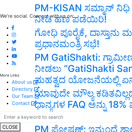
PM-KISAN ಸಮ್ಮಾನ್ ನಿಧಿ ಮೊ
We're social. Connect with us on:
ನೀಡಿ ಹಣ ಪಡೆಯಿರಿ!
ಗೋಧಿ ಪೂರೈಕೆ, ದಾಸ್ತಾನು ಮತ್ತ
ಪ್ರಧಾನಮಂತ್ರಿ ಸಭೆ!
PM GatiShakti: ಗ್ರಾಮೀಣ ಪ್
ನೀಡಲು “GatiShakti Sa
More Links
ಮಹತ್ವದ ಯೋಜನೆಯಲ್ಲಿ ಏನ
About us
Directory
ಯಾವುದೇ ಮೌಲ್ಯ ಕಡಿತವಿಲ್ಲದೆ
Our Team
ಧಾನ್ಯಗಳ FAQ ಅನ್ನು 18% 
Contact
ನಿರ್ಧಾರ!
PM ಪೋಷಣ್: ಇನ್ಮುಂದೆ ಶಾ
CLOSE