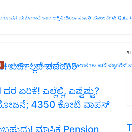
ಂಗೋಪನೆ
ಯಶೋಗಾಥೆ
ಇತರೆ
ಅಗ್ರಿಪೀಡಿಯಾ
ಸರ್ಕಾರಿ ಯೋಜನೆಗಳು
Quiz
ப
#T
ಖರ್ಚಿಲ್ಲದೆ ಪಡೆಯಿರಿ
4
ಪಶುಸಂಗೋಪನೆ
ಯಶೋಗಾಥೆ
ಸರ್ಕಾರಿ ಯೋಜನೆಗಳು
ಇತರೆ
ಮ್ಯಾಗಜಿನ್‌ ಸಬ್‌
ಏರಿಕೆ! ಎಲ್ಲೆಲ್ಲಿ, ಎಷ್ಟೆಷ್ಟು?
ಿ ಯೋಜನೆ; 4350 ಕೋಟಿ ವಾಪಸ್
T
ಯಬಹುದು! ಮಾಸಿಕ Pension