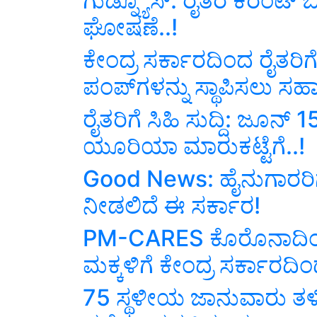
ಗುಡ್ನ್ಯೂಸ್: ರೈತರ ಕರೆಂಟ್
ಘೋಷಣೆ..!
ಕೇಂದ್ರ ಸರ್ಕಾರದಿಂದ ರೈತರಿ
ಪಂಪ್‌ಗಳನ್ನು ಸ್ಥಾಪಿಸಲು 
ರೈತರಿಗೆ ಸಿಹಿ ಸುದ್ದಿ: ಜೂನ್
ಯೂರಿಯಾ ಮಾರುಕಟ್ಟೆಗೆ..!
Good News: ಹೈನುಗಾರರಿ
ನೀಡಲಿದೆ ಈ ಸರ್ಕಾರ!
PM-CARES ಕೊರೊನಾದಿಂದ
ಮಕ್ಕಳಿಗೆ ಕೇಂದ್ರ ಸರ್ಕಾರದಿಂ
75 ಸ್ಥಳೀಯ ಜಾನುವಾರು ತಳಿ