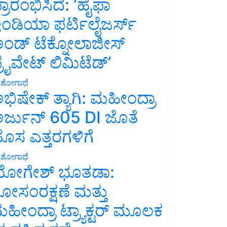
್ರಾರಂಭಿಸಿದೆ: ‘ಹೈಫಾ
ಂಡಿಯಾ ಫರ್ಟಿಲೈಜರ್ಸ್
ಂಡ್ ಟೆಕ್ನೋಲಾಜೀಸ್
್ರೈವೇಟ್ ಲಿಮಿಟೆಡ್’
ಶೋಗಾಥೆ
ಭಿಷೇಕ್ ತ್ಯಾಗಿ: ಮಹೀಂದ್ರಾ
ರ್ಜುನ್ 605 DI ಜೊತೆ
ೊಸ ಎತ್ತರಗಳಿಗೆ
ಶೋಗಾಥೆ
ೋಗೇಶ್ ಭೂತಡಾ:
ೋಸಂರಕ್ಷಣೆ ಮತ್ತು
ಹೀಂದ್ರಾ ಟ್ರ್ಯಾಕ್ಟರ್ ಮೂಲಕ