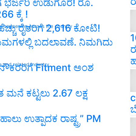
ರ
ೆ ಭರ್ಜರಿ ಉಡುಗೊರೆ! ರೂ.
ಕ್ಕೆ !
 ಹೆಚ್ಚು ರೈತರಿಗೆ 2,616 ಕೋಟಿ!
ns happening across the country
1
ಮಗಳಲ್ಲಿ ಬದಲಾವಣೆ. ನಿಮಗಿದು
ರ
ಹ
e and related industry
ನೌಕರರಿಗೆ Fitment ಅಂಶ
ಮನೆ ಕಟ್ಟಲು 2.67 ಲಕ್ಷ
c
ಬ
 ಹಾಲು ಉತ್ಪಾದಕ ರಾಷ್ಟ್ರ” PM