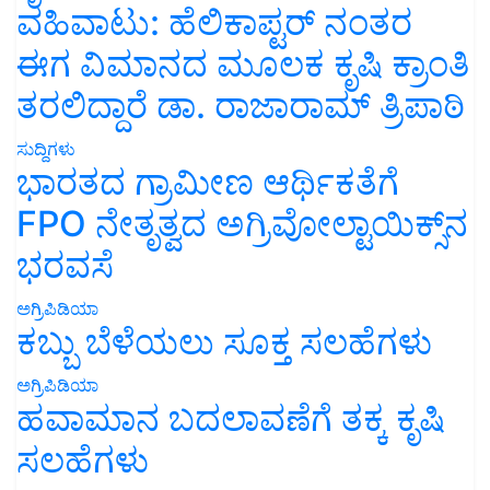
ವಹಿವಾಟು: ಹೆಲಿಕಾಪ್ಟರ್ ನಂತರ
ಈಗ ವಿಮಾನದ ಮೂಲಕ ಕೃಷಿ ಕ್ರಾಂತಿ
ತರಲಿದ್ದಾರೆ ಡಾ. ರಾಜಾರಾಮ್ ತ್ರಿಪಾಠಿ
ಸುದ್ದಿಗಳು
ಭಾರತದ ಗ್ರಾಮೀಣ ಆರ್ಥಿಕತೆಗೆ
FPO ನೇತೃತ್ವದ ಅಗ್ರಿವೋಲ್ಟಾಯಿಕ್ಸ್‌ನ
ಭರವಸೆ
ಅಗ್ರಿಪಿಡಿಯಾ
ಕಬ್ಬು ಬೆಳೆಯಲು ಸೂಕ್ತ ಸಲಹೆಗಳು
ಅಗ್ರಿಪಿಡಿಯಾ
ಹವಾಮಾನ ಬದಲಾವಣೆಗೆ ತಕ್ಕ ಕೃಷಿ
ಸಲಹೆಗಳು