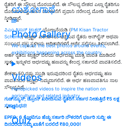
ರೈತರಿಗೆ ಈ ಸೌಲಭ್ಯ ದೊರಯಲಿದೆ. ಈ ಸೌಲಭ್ಯ ದೇಶದ ಎಲ್ಲಾ ರೈತರಿಗೂ
ಯಶೋಗಾಥೆ
ದೊರೆಯಲಿದ್ದು, ಹೊಸ ಯೋಜನೆಗೆ ಪ್ರಧಾನಿ ನರೇಂದ್ರ ಮೋದಿ ಚಾಲನೆ
ನೀಡಿದ್ದಾರೆ.
ಪಿಎಂ ಕಿಸಾನ್ ಟ್ರಾಕ್ಟರ್
ಯೋಜನೆಯಡಿ (
PM Kisan Tractor
Photo Gallery
Scheme
) ಟ್ರಾಕ್ಟರ್ ಖರೀದಿಸಲು ಇಚ್ಚಿಸುವ ರೈತರು ಆನ್‌ಲೈನ್ ಅಥವಾ
ಸಂಬಂಧ ಪಟ್ಟ ಸ್ಛಳೀಯ ಅಧಿಕಾರಿಗಳಿಗೆ ಅರ್ಜಿ ಸಲ್ಲಿಸಲು ತಿಳಿಸಲಾಗಿದೆ.
We capture the best photos around events,
exhibitions happening across the country
ಅರ್ಹ ರೈತರು ಟ್ರಾಕ್ಟರ್ ಬೆಲೆಯ ಅರ್ಧದಷ್ಟು ಮಾತ್ರ ಪಾವತಿ ಮಾಡಿದರೆ
ಸಾಕು. ಇನ್ನುಳಿದ ಅರ್ಧದಷ್ಟು ಹಣವನ್ನು ಕೇಂದ್ರ ಸರ್ಕಾರವೆ ಪಾವತಿಸಲಿದೆ.
ಶೇಕಡಾ 50 ರಷ್ಟು ಸಬ್ಸಡಿ ಇರುವುದರಿಂದ ರೈತರು ಅರ್ಧದಷ್ಟು ಹಣ
Videos
ಪಾವತಿಸಿದರೆ ಟ್ರಾಕ್ಟರ್ ನಿಮ್ಮದಾಗಲಿದೆ. ಈ ಅರ್ಧ ಹಣಪಾವತಿಗೂ ಸಾಲ
ಸೌಲಭ್ಯವಿದೆ.
Handpicked videos to inspire the nation on
agriculture and related industry
ಗುಡ್‌ನ್ಯೂಸ್‌; ಡ್ರೋನ್ ಖರೀದಿಸುವ ರೈತರಿಗೆ ಸರ್ಕಾರ ನೀಡುತ್ತಿದೆ ₹5 ಲಕ್ಷ
ಸಹಾಯಧನ!
EPFO: 6 ಕೋಟಿಗೂ ಹೆಚ್ಚು ಸರ್ಕಾರಿ ನೌಕರರಿಗೆ ಭರ್ಜರಿ ಸುದ್ದಿ; ಈ
Quiz
ದಿನದಂದು ನಿಮ್ಮ ಖಾತೆಗೆ ಬರಲಿದೆ ₹80,000!