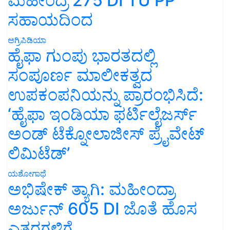
ಮಹೀಂದ್ರ 275 DI TU PP
ಸಹಾಯದಿಂದ
ಅಗ್ರಿಪಿಡಿಯಾ
ಹೈಫಾ ಗುಂಪು ಭಾರತದಲ್ಲಿ
ಸಂಪೂರ್ಣ ಮಾಲೀಕತ್ವದ
ಉಪಕಂಪನಿಯನ್ನು ಪ್ರಾರಂಭಿಸಿದೆ:
‘ಹೈಫಾ ಇಂಡಿಯಾ ಫರ್ಟಿಲೈಜರ್ಸ್
ಅಂಡ್ ಟೆಕ್ನೋಲಾಜೀಸ್ ಪ್ರೈವೇಟ್
ಲಿಮಿಟೆಡ್’
ಯಶೋಗಾಥೆ
ಅಭಿಷೇಕ್ ತ್ಯಾಗಿ: ಮಹೀಂದ್ರಾ
ಅರ್ಜುನ್ 605 DI ಜೊತೆ ಹೊಸ
ಎತ್ತರಗಳಿಗೆ