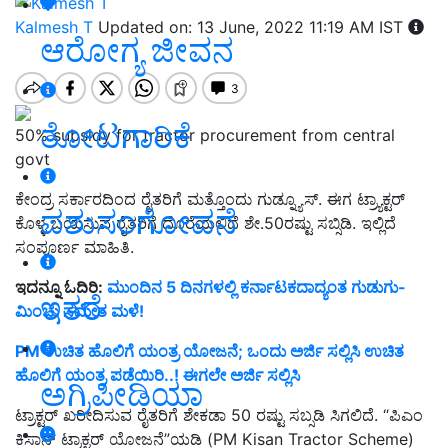
Kalmesh T
Updated on: 13 June, 2022 11:19 AM IST
ಆರೋಗ್ಯ ಜೀವನ
ತೋಟಗಾರಿಕೆ
50% subsidy for tractor procurement from central
govt
ಕೇಂದ್ರ ಸರ್ಕಾರದಿಂದ ರೈತರಿಗೆ ಮತ್ತೊಂದು ಗುಡ್ನ್ಯೂಸ್. ಈಗ ಟ್ರ್ಯಾಕ್ಟರ್
ಪಶುಸಂಗೋಪನೆ
ಕೊಳ್ಳ ಬಯಸುವ ರೈತರಿಗೆ ದೊರೆಯಲಿದೆ ಶೇ.50ರಷ್ಟು ಸಬ್ಸಿಡಿ. ಇಲ್ಲಿದೆ
ಸಂಪೂರ್ಣ ಮಾಹಿತಿ.
ಇದನ್ನೂ ಓದಿರಿ:
ಮುಂದಿನ 5 ದಿನಗಳಲ್ಲಿ ಕರ್ನಾಟಕದಾದ್ಯಂತ ಗುಡುಗು-
ಇತರೆ
ಮಿಂಚು ಸಮೇತ ಮಳೆ!
PM ಉಚಿತ ಹೊಲಿಗೆ ಯಂತ್ರ ಯೋಜನೆ; ಒಂದು ಅರ್ಜಿ ಸಲ್ಲಿಸಿ ಉಚಿತ
ಹೊಲಿಗೆ ಯಂತ್ರ ಪಡೆಯಿರಿ..! ಈಗಲೇ ಅರ್ಜಿ ಸಲ್ಲಿಸಿ
ಅಗ್ರಿಪೀಡಿಯಾ
ಟ್ರಾಕ್ಟರ್ ಖರೀದಿಸುವ ರೈತರಿಗೆ ಶೇಕಡಾ 50 ರಷ್ಟು ಸಬ್ಸಡಿ ಸಿಗಲಿದೆ. “ಪಿಎಂ
ಕಿಸಾನ್ ಟ್ರಾಕ್ಟರ್ ಯೋಜನೆ”ಯಡಿ (PM Kisan Tractor Scheme)