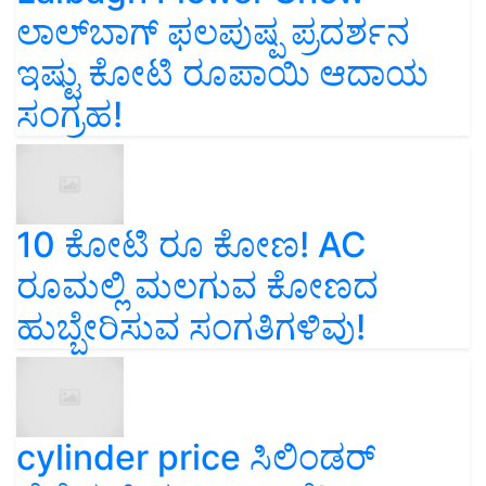
ಲಾಲ್‌ಬಾಗ್ ಫಲಪುಷ್ಪ ಪ್ರದರ್ಶನ
ಇಷ್ಟು ಕೋಟಿ ರೂಪಾಯಿ ಆದಾಯ
ಸಂಗ್ರಹ!
10 ಕೋಟಿ ರೂ ಕೋಣ! AC
ರೂಮಲ್ಲಿ ಮಲಗುವ ಕೋಣದ
ಹುಬ್ಬೇರಿಸುವ ಸಂಗತಿಗಳಿವು!
cylinder price ಸಿಲಿಂಡರ್‌