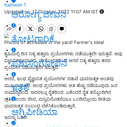
Kalmesh T
ಆರೋಗ್ಯ ಜೀವನ
Updated on: 17 October, 2022 11:07 AM IST
ತೋಟಗಾರಿಕೆ
Photos of actresses in the yard! Farmer's Idea!
ಕೃಷಿಯಲ್ಲಿ ದಿನ ನಿತ್ಯ ಹತ್ತಾರು ಪ್ರಯೋಗಗಳು ನಡೆಯುತ್ತಲೇ ಇರುತ್ತವೆ. ಅವು
ಪಶುಸಂಗೋಪನೆ
ವಿಜ್ಞಾನಿಗಳಿಂದಾಗಲಿ, ಸಂಶೋಧಕರಿಂದ ಆಗಲಿ ನಿತ್ಯ ಹತ್ತಾರು ತರದ
ಪ್ರಯೋಗ ನಡೆಯುತ್ತಲೇ ಇರುತ್ತವೆ.
ಆದರೆ, ಇಂಥ ವೈಜ್ಞಾನಿಕ ಪ್ರಯೋಗಗಳ ನಡುವೆ ಭಾವನಾತ್ಮಕ ಅಂಶವು
ಇತರೆ
ಮುಖ್ಯವಾಗುತ್ತದೆ. ಅಂಥ ಪ್ರಯೋಗಗಳು ಅತಿ ಹೆಚ್ಚು ನಡೆಯುವುದು ಜನ
ಸಾಮಾನ್ಯರಿಂದ. ಅದರಲ್ಲೂ ರೈತರಿಂದ. ಏಕೆಂದರೆ ರೈತ ತನ್ನೊಂದಿಗಿನ
ಪ್ರತಿಯೊಂದು ಜೀವ, ವಸ್ತುವಿನೊಡನೆಯೂ ಒಂದಿಲ್ಲೊಂದು ರೀತಿಯ
ಭಾವನಾತ್ಮಕ ಸಂಬಂಧ ಬೆಳೆಸಿಕೊಂಡಿರುತ್ತಾನೆ.
ಅಗ್ರಿಪೀಡಿಯಾ
ಇದನ್ನು ಓದಿರಿ: