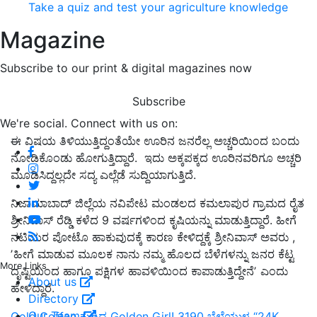
Take a quiz and test your agriculture knowledge
Magazine
Subscribe to our print & digital magazines now
Subscribe
We're social. Connect with us on:
ಈ ವಿಷಯ ತಿಳಿಯುತ್ತಿದ್ದಂತೆಯೇ ಊರಿನ ಜನರೆಲ್ಲ ಅಚ್ಚರಿಯಿಂದ ಬಂದು
ನೋಡಿಕೊಂಡು ಹೋಗುತ್ತಿದ್ದಾರೆ. ಇದು ಅಕ್ಕಪಕ್ಕದ ಊರಿನವರಿಗೂ ಅಚ್ಚರಿ
ಮೂಡಿಸಿದ್ದಲ್ಲದೇ ಸದ್ಯ ಎಲ್ಲೆಡೆ ಸುದ್ದಿಯಾಗುತ್ತಿದೆ.
ನಿಜಾಮಾಬಾದ್‌ ಜಿಲ್ಲೆಯ ನವಿಪೇಟ ಮಂಡಲದ ಕಮಲಾಪುರ ಗ್ರಾಮದ ರೈತ
ಶ್ರೀನಿವಾಸ್‌ ರೆಡ್ಡಿ ಕಳೆದ 9 ವರ್ಷಗಳಿಂದ ಕೃಷಿಯನ್ನು ಮಾಡುತ್ತಿದ್ದಾರೆ. ಹೀಗೆ
ನಟಿಯರ ಪೋಟೊ ಹಾಕುವುದಕ್ಕೆ ಕಾರಣ ಕೇಳಿದ್ದಕ್ಕೆ ಶ್ರೀನಿವಾಸ್‌ ಅವರು ,
ʼಹೀಗೆ ಮಾಡುವ ಮೂಲಕ ನಾನು ನಮ್ಮ ಹೊಲದ ಬೆಳೆಗಳನ್ನು ಜನರ ಕೆಟ್ಟ
More Links
ದೃಷ್ಟಿಯಿಂದ ಹಾಗೂ ಪಕ್ಷಿಗಳ ಹಾವಳಿಯಿಂದ ಕಾಪಾಡುತ್ತಿದ್ದೇನೆʼ ಎಂದು
About us
ಹೇಳಿದ್ದಾರೆ.
Directory
Our Team
Gold Coffee ಕುಡಿದ Golden Girl! 3190 ಬೆಲೆಯುಳ್ಳ “24K