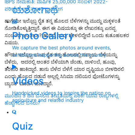
IBPS ನೇಮಕಾತಿ: ವಾರ್ಷಿಕ 25,00,000 ಸಂಬಳ! 2022-
ಯಶೋಗಾಥೆ
ಪರೀಕ್ಷೆಯಿಲ್ಲದೆ ಸರ್ಕಾರಿ ಉದ್ಯೋಗ
ಹಾಗೆಯೇ ಇಲ್ಲೊಬ್ಬ ರೈತ ತನ್ನ ಹೊಲದ ಬೆಳೆಗಳನ್ನು ಮುದ್ದು ಮಕ್ಕಳಂತೆ
ನೋಡಿಕೊಳ್ಳುತ್ತಿದ್ದಾನೆ. ಈಗ ಈ ವಿಷಯಕ್ಕೂ ಈ ಲೇಖನಕ್ಕೂ ಏನಪ್ಪ
Photo Gallery
ಸಂಬಂಧ ಅಂತೀರಾ? ಹಾಗಿದ್ರೆ ನಾವು ಹೇಳಲಿದ್ದೇವೆ ಒಂದು ಕುತೂಹಲಕರ
ವಿಷಯ.
We capture the best photos around events,
ಹೌದು! ಇಲ್ಲೊಬ್ಬ ಯುವ ರೈತ ತನ್ನ ಹೊಲದಲ್ಲಿ ಪಪ್ಪಾಯ ಬೆಳೆಯನ್ನು
exhibitions happening across the country
ಬೆಳೆದು, ಅದರಲ್ಲಿ ಅಂತರ ಬೆಳೆಯಾಗಿ ಚೆಂಡು, ದಾಳಿಂಬೆ, ಹೂವು,
ತರಕಾರಿ ಹಾಕಿದ್ದಾರೆ. ತಾನು ಬೆಳೆದ ಬೆಳೆಗೆ ಯಾರ ದೃಷ್ಟಿಯೂ ಬೀಳದಿರಲಿ
ಎಂದು ಹೊಲದ ನಡುವೆ ಅಲ್ಲಲ್ಲಿ ಸಿನಿಮಾ ನಟಿಯರ ಫೋಟೊಗಳನ್ನು
Videos
ಬ್ಯಾನರ್‌ ಮಾಡಿಸಿ ಹಾಕಿದ್ದಾರೆ.
Handpicked videos to inspire the nation on
ಮುಂದಿನ 5 ದಿನ ಬಿಸಿಲಿನ ತೀವೃತೆಯಲ್ಲಿ ಏರಿಕೆ! ಯಾವ ರಾಜ್ಯಗಳಲ್ಲಿ
agriculture and related industry
ಹೆಚ್ಚಾಗಲಿದೆ ಬಿಸಿಲು?
Quiz