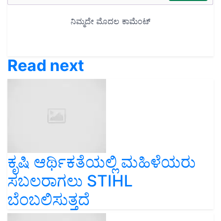
Read next
ಕೃಷಿ ಆರ್ಥಿಕತೆಯಲ್ಲಿ ಮಹಿಳೆಯರು
ಸಬಲರಾಗಲು STIHL
ಬೆಂಬಲಿಸುತ್ತದೆ