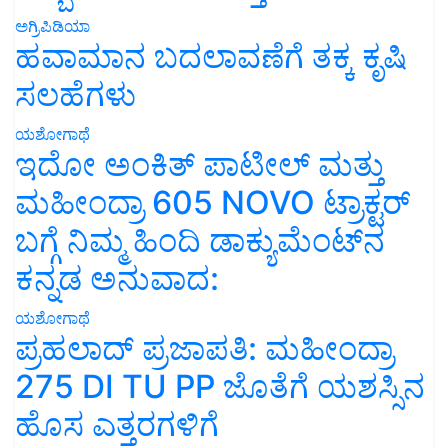
ಅಗ್ರಿಪಿಡಿಯಾ
ಹವಾಮಾನ ಬದಲಾವಣೆಗೆ ತಕ್ಕ ಕೃಷಿ
ಸಲಹೆಗಳು
ಯಶೋಗಾಥೆ
ಇದೋ ಅಂಕಿತ್ ಪಾಟೀಲ್ ಮತ್ತು
ಮಹೀಂದ್ರಾ 605 NOVO ಟ್ರಾಕ್ಟರ್
ಬಗ್ಗೆ ನಿಮ್ಮ ಹಿಂದಿ ಡಾಕ್ಯುಮೆಂಟ್‌ನ
ಕನ್ನಡ ಅನುವಾದ:
ಯಶೋಗಾಥೆ
ಪ್ರಹಲಾದ್ ಪ್ರಜಾಪತಿ: ಮಹೀಂದ್ರಾ
275 DI TU PP ಜೊತೆಗೆ ಯಶಸ್ಸಿನ
ಹೊಸ ಎತ್ತರಗಳಿಗೆ