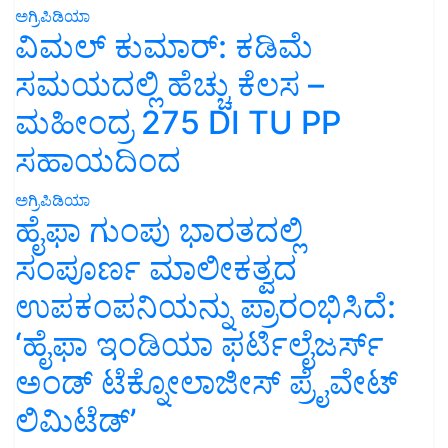
ಅಗ್ರಿಪಿಡಿಯಾ
ವಿಮಲ್ ಕುಮಾರ್: ಕಡಿಮೆ
ಸಮಯದಲ್ಲಿ ಹೆಚ್ಚು ಕೆಲಸ –
ಮಹೀಂದ್ರ 275 DI TU PP
ಸಹಾಯದಿಂದ
ಅಗ್ರಿಪಿಡಿಯಾ
ಹೈಫಾ ಗುಂಪು ಭಾರತದಲ್ಲಿ
ಸಂಪೂರ್ಣ ಮಾಲೀಕತ್ವದ
ಉಪಕಂಪನಿಯನ್ನು ಪ್ರಾರಂಭಿಸಿದೆ:
‘ಹೈಫಾ ಇಂಡಿಯಾ ಫರ್ಟಿಲೈಜರ್ಸ್
ಅಂಡ್ ಟೆಕ್ನೋಲಾಜೀಸ್ ಪ್ರೈವೇಟ್
ಲಿಮಿಟೆಡ್’