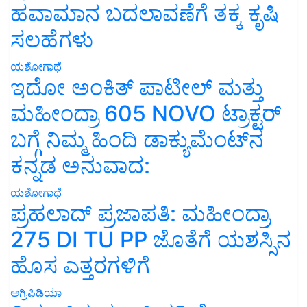
ಹವಾಮಾನ ಬದಲಾವಣೆಗೆ ತಕ್ಕ ಕೃಷಿ
ಸಲಹೆಗಳು
ಯಶೋಗಾಥೆ
ಇದೋ ಅಂಕಿತ್ ಪಾಟೀಲ್ ಮತ್ತು
ಮಹೀಂದ್ರಾ 605 NOVO ಟ್ರಾಕ್ಟರ್
ಬಗ್ಗೆ ನಿಮ್ಮ ಹಿಂದಿ ಡಾಕ್ಯುಮೆಂಟ್‌ನ
ಕನ್ನಡ ಅನುವಾದ:
ಯಶೋಗಾಥೆ
ಪ್ರಹಲಾದ್ ಪ್ರಜಾಪತಿ: ಮಹೀಂದ್ರಾ
275 DI TU PP ಜೊತೆಗೆ ಯಶಸ್ಸಿನ
ಹೊಸ ಎತ್ತರಗಳಿಗೆ
ಅಗ್ರಿಪಿಡಿಯಾ