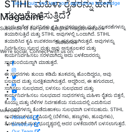
STIHL
ಮಹಿಳಾ ರೈತರನ್ನು ಹೇಗೆ
Take a quiz and test your agriculture knowledge
ಸಬಲಗೊಳಿಸುತ್ತಿದೆ
?
Magazine
ಇಂದು ಅನೇಕ ಕಂಪನಿಗಳು ಕೃಷಿ ಉಪಕರಣಗಳು ಮತ್ತು ಸಲಕರಣೆಗಳನ್ನು
Subscribe to our print & digital magazines now
ತಯಾರಿಸುತ್ತಿವೆ ಮತ್ತು STIHL
ಅವುಗಳಲ್ಲಿ ಒಂದಾಗಿದೆ.
STIHL
ತಯಾರಿಸಿದ ಕೃಷಿ ಉಪಕರಣಗಳು ಹಗುರವಾಗಿರುತ್ತವೆ. ಅವುಗಳನ್ನು
Subscribe
ನಿರ್ವಹಿಸಲು ಸುಲಭ ಮತ್ತು ಅವು ಅನುಕೂಲಕರ ಮತ್ತು
We're social. Connect with us on:
ಕಾರ್ಯನಿರ್ವಹಿಸಲು ಸರಳವಾಗಿದ್ದು ಅದು ಬಳಕೆದಾರರನ್ನು
ಸ್ವಾವಲಂಬಿಯನ್ನಾಗಿ ಮಾಡುತ್ತದೆ.
ಈ ಸಾಧನಗಳು ತುಂಬಾ ಕಡಿಮೆ ತೂಕವನ್ನು ಹೊಂದಿದ್ದರೂ,
ಅವು
ಬಲವಾದ ಮತ್ತು ಸುರಕ್ಷಿತವಾಗಿರುತ್ತವೆ. ಆದ್ದರಿಂದ
,
ಈ ಹಗುರವಾದ
,
ಸಾಗಿಸಲು ಸುಲಭವಾದ
,
ಬಳಸಲು ಸುಲಭವಾದ ಮತ್ತು
ಕಾರ್ಯನಿರ್ವಹಿಸಲು ಸುಲಭವಾದ ಸಾಧನಗಳನ್ನು ಮಹಿಳಾ ರೈತರು ಬಿತ್ತನೆ
,
ಕೊಯ್ಲು ಮತ್ತು ಬೆಳೆಗಳ ನಿರ್ವಹಣೆಯ ಸಮಯದಲ್ಲಿ ಎದುರಿಸುವ
ತೊಂದರೆಗಳನ್ನು ತೊಡೆದುಹಾಕಲು ಸುಲಭವಾಗಿ ಬಳಸಬಹುದು.
STIHL
More Links
ಉಪಕರಣಗಳನ್ನು ಕೃಷಿಯಲ್ಲಿ (ಬೆಳೆಗಳು
,
ಹಣ್ಣುಗಳು
,
ಹೂವುಗಳು)
,
About us
ತೋಟಗಾರಿಕೆ ಮತ್ತು ಭೂದೃಶ್ಯದಲ್ಲಿ ಅದರ ಬಳಕೆದಾರರಿಗೆ ಬಳಸಲಾಗುತ್ತದೆ.
Directory
Our Team