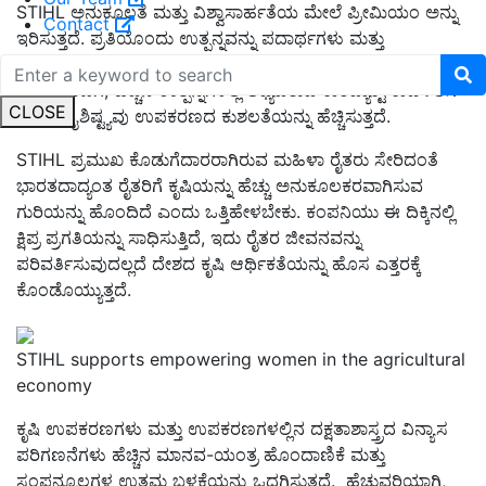
STIHL
ಅನುಕೂಲತೆ ಮತ್ತು ವಿಶ್ವಾಸಾರ್ಹತೆಯ ಮೇಲೆ ಪ್ರೀಮಿಯಂ ಅನ್ನು
Contact
ಇರಿಸುತ್ತದೆ. ಪ್ರತಿಯೊಂದು ಉತ್ಪನ್ನವನ್ನು ಪದಾರ್ಥಗಳು ಮತ್ತು
ವೈಶಿಷ್ಟ್ಯಗಳಿಂದ ರಚಿಸಲಾಗಿದೆ ಅದು ಬಳಸಲು ಸುಲಭವಾಗುತ್ತದೆ.
ಉದಾಹರಣೆಗೆ
,
ಹೆಚ್ಚಿನ ಉತ್ಪನ್ನಗಳಲ್ಲಿ ಲಭ್ಯವಿರುವ ಕಾಂಪ್ಯಾಕ್ಟ್ ಕಾರ್ಡ್‌ಲೆಸ್
CLOSE
ಪವರ್ ವೈಶಿಷ್ಟ್ಯವು ಉಪಕರಣದ ಕುಶಲತೆಯನ್ನು ಹೆಚ್ಚಿಸುತ್ತದೆ.
STIHL ಪ್ರಮುಖ ಕೊಡುಗೆದಾರರಾಗಿರುವ ಮಹಿಳಾ ರೈತರು ಸೇರಿದಂತೆ
ಭಾರತದಾದ್ಯಂತ ರೈತರಿಗೆ ಕೃಷಿಯನ್ನು ಹೆಚ್ಚು ಅನುಕೂಲಕರವಾಗಿಸುವ
ಗುರಿಯನ್ನು ಹೊಂದಿದೆ ಎಂದು ಒತ್ತಿಹೇಳಬೇಕು. ಕಂಪನಿಯು ಈ ದಿಕ್ಕಿನಲ್ಲಿ
ಕ್ಷಿಪ್ರ ಪ್ರಗತಿಯನ್ನು ಸಾಧಿಸುತ್ತಿದೆ, ಇದು ರೈತರ ಜೀವನವನ್ನು
ಪರಿವರ್ತಿಸುವುದಲ್ಲದೆ ದೇಶದ ಕೃಷಿ ಆರ್ಥಿಕತೆಯನ್ನು ಹೊಸ ಎತ್ತರಕ್ಕೆ
ಕೊಂಡೊಯ್ಯುತ್ತದೆ.
STIHL supports empowering women in the agricultural
economy
ಕೃಷಿ ಉಪಕರಣಗಳು ಮತ್ತು ಉಪಕರಣಗಳಲ್ಲಿನ ದಕ್ಷತಾಶಾಸ್ತ್ರದ ವಿನ್ಯಾಸ
ಪರಿಗಣನೆಗಳು ಹೆಚ್ಚಿನ ಮಾನವ
-
ಯಂತ್ರ ಹೊಂದಾಣಿಕೆ ಮತ್ತು
ಸಂಪನ್ಮೂಲಗಳ ಉತ್ತಮ ಬಳಕೆಯನ್ನು ಒದಗಿಸುತ್ತದೆ
.
ಹೆಚ್ಚುವರಿಯಾಗಿ,