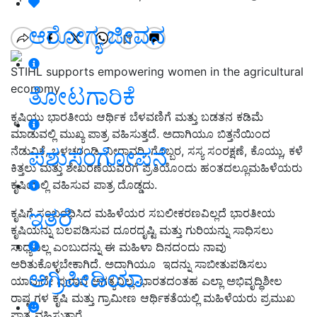
ಆರೋಗ್ಯ ಜೀವನ
STIHL supports empowering women in the agricultural
economy
ತೋಟಗಾರಿಕೆ
ಕೃಷಿಯು ಭಾರತೀಯ ಆರ್ಥಿಕ ಬೆಳವಣಿಗೆ ಮತ್ತು ಬಡತನ ಕಡಿಮೆ
ಮಾಡುವಲ್ಲಿ ಮುಖ್ಯ ಪಾತ್ರ ವಹಿಸುತ್ತದೆ. ಅದಾಗಿಯೂ
ಬಿತ್ತನೆಯಿಂದ
ಪಶುಸಂಗೋಪನೆ
ನೆಡುವಿಕೆ
,
ಒಳಚರಂಡಿ
,
ನೀರಾವರಿ
,
ಗೊಬ್ಬರ
,
ಸಸ್ಯ ಸಂರಕ್ಷಣೆ
,
ಕೊಯ್ಲು
,
ಕಳೆ
ಕಿತ್ತಲು ಮತ್ತು ಶೇಖರಣೆಯವರೆಗೆ ಪ್ರತಿಯೊಂದು ಹಂತದಲ್ಲೂ
ಮಹಿಳೆಯರು
ಕೃಷಿಯಲ್ಲಿ ವಹಿಸು
ವ ಪಾತ್ರ ದೊಡ್ಡದು.
ಇತರೆ
ಕೃಷಿಗೆ ಸಂಬಂಧಿಸಿದ ಮಹಿಳೆಯರ ಸಬಲೀಕರಣವಿಲ್ಲದೆ ಭಾರತೀಯ
ಕೃಷಿಯನ್ನು ಬಲಪಡಿಸುವ ದೂರದೃಷ್ಟಿ ಮತ್ತು ಗುರಿಯನ್ನು ಸಾಧಿಸಲು
ಸಾಧ್ಯವಿಲ್ಲ ಎಂಬುದನ್ನು ಈ ಮಹಿಳಾ ದಿನದಂದು ನಾವು
ಅರಿತುಕೊಳ್ಳಬೇಕಾಗಿದೆ. ಅದಾಗಿಯೂ
ಇದನ್ನು ಸಾಬೀತುಪಡಿಸಲು
ಅಗ್ರಿಪೀಡಿಯಾ
ಯಾವುದೇ ಪುರಾವೆ ಅಗತ್ಯವಿಲ್ಲ. ಭಾರತದಂತಹ ಎಲ್ಲಾ ಅಭಿವೃದ್ಧಿಶೀಲ
ರಾಷ್ಟ್ರಗಳ ಕೃಷಿ ಮತ್ತು ಗ್ರಾಮೀಣ ಆರ್ಥಿಕತೆಯಲ್ಲಿ ಮಹಿಳೆಯರು ಪ್ರಮುಖ
ಪಾತ್ರ ವಹಿಸುತ್ತಾರೆ.