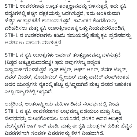
STIHL
ಉಪಕರಣವು ಉನ್ನತ ತಂತ್ರಜ್ಞಾನವನ್ನು ಬಳಸುತ್ತದೆ
,
ಇದು ಕೃಷಿ
ಪದ್ಧತಿಗಳಲ್ಲಿ ಹೆಚ್ಚಿನ ದಕ್ಷತೆಯನ್ನು ಒದಗಿಸುತ್ತದೆ
,
ಇದು ಅಂತಿಮವಾಗಿ
ಹೆಚ್ಚಿನ ಉತ್ಪಾದಕತೆಗೆ ಕಾರಣವಾಗುತ್ತದೆ. ಕಾರ್ಮಿಕರ ಕೊರತೆಯನ್ನು
ಪರಿಹರಿಸಲು ಮತ್ತು ಕೃಷಿ ಯಾಂತ್ರೀಕರಣಕ್ಕೆ ಒತ್ತು ನೀಡುವುದರೊಂದಿಗೆ
,
STIHL
ನ ಉಪಕರಣಗಳು ಕಡಿಮೆ ಸಮಯದಲ್ಲಿ ಹೆಚ್ಚು ಕೃಷಿ ಪ್ರದೇಶವನ್ನು
ಆವರಿಸಲು ಸಹಾಯ ಮಾಡುತ್ತದೆ.
STIHL
ನ ಕೃಷಿ ಯಂತ್ರಗಳು ಜರ್ಮನ್ ತಂತ್ರಜ್ಞಾನವನ್ನು ಬಳಸುತ್ತವೆ
(ವಿಶ್ವದ ಅತ್ಯುತ್ತಮವಾದದ್ದು!) ಇದು ಅವುಗಳನ್ನು ಅತ್ಯಂತ
ವಿಶ್ವಾಸಾರ್ಹಗೊಳಿಸುತ್ತದೆ. ಬ್ರಷ್ ಕಟ್ಟರ್
,
ಅರ್ಥ್ ಆಗರ್
,
ಪವರ್ ಟಿಲ್ಲರ್
,
ಪವರ್ ವೀಡರ್
,
ಪೋರ್ಟಬಲ್ ಸ್ಪ್ರೇಯರ್ ಮತ್ತು ವಾಟರ್ ಪಂಪ್‌ನಂತಹ
ಅದರ ಯಂತ್ರಗಳು ರೈತರಲ್ಲಿ ಹೆಚ್ಚು ಪ್ರಸಿದ್ಧವಾಗಿವೆ ಮತ್ತು ದೇಶದ ಬಹುತೇಕ
ಎಲ್ಲಾ ರಾಜ್ಯಗಳಲ್ಲಿ ಲಭ್ಯವಿದೆ.
ಆದ್ದರಿಂದ,
ಅಂತರಾಷ್ಟ್ರೀಯ ಮಹಿಳಾ ದಿನದ ಸಂದರ್ಭದಲ್ಲಿ
,
ನೀವು
STIHL
ನ ಕೃಷಿ ಉಪಕರಣಗಳ ಲಾಭವನ್ನು ಪಡೆಯಲು ಮತ್ತು ನಿಮ್ಮ
ಜೀವನವನ್ನು ಸುಲಭಗೊಳಿಸಲು ಬಯಸಿದರೆ
,
ನಂತರ ಅವರ ಅಧಿಕೃತ
ವೆಬ್‌ಸೈಟ್‌ಗೆ ಲಾಗ್ ಇನ್ ಮಾಡಿ. ಮತ್ತು ಈ ಕೃಷಿ ಯಂತ್ರಗಳ ಕುರಿತು ಹೆಚ್ಚಿನ
ವಿವರಗಳಿಗಾಗಿ ಸಂಪರ್ಕ ವಿವರಗಳನ್ನು ಕೆಳಗೆ ನೀಡಲಾಗಿದೆ.