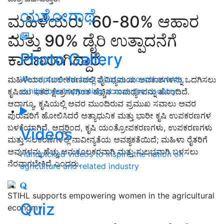
ಯಶೋಗಾಥೆ
ಮಹಿಳೆಯರು
60
-
80
%
ಆಹಾರ
ಮತ್ತು 90
%
ಡೈರಿ ಉತ್ಪಾದನೆಗೆ
Photo Gallery
ಕಾರಣರಾಗಿದ್ದಾರೆ.
We capture the best photos around events,
ಮಹಿಳೆಯರ ಸಬಲೀಕರಣದಲ್ಲಿ ವೈವಿಧ್ಯಮಯ ಅವಕಾಶಗಳನ್ನು ಒದಗಿಸಲು
exhibitions happening across the country
ಕೃಷಿಯು ಇತರ ಕ್ಷೇತ್ರಗಳಿಗಿಂತ ಹೆಚ್ಚಿನ ಸಾಮರ್ಥ್ಯವನ್ನು ಹೊಂದಿದೆ
.
ಆದಾಗ್ಯೂ,
ಕೃಷಿಯಲ್ಲಿ ಅವರ ಮುಂದಿರುವ ಪ್ರಮುಖ ಸವಾಲು ಅವರ
ಪುರುಷ
ರಿಗೆ
ಹೋಲಿಸಿದರೆ ಅತ್ಯಾಧುನಿಕ ಮತ್ತು ಭಾರೀ ಕೃಷಿ ಉಪಕರಣಗಳ
ಬಳಕೆಯಾಗಿದೆ. ಆದ್ದರಿಂದ
,
ಕೃಷಿ ಯಂತ್ರೋಪಕರಣಗಳು
,
ಉಪಕರಣಗಳು
Videos
ಮತ್ತು ಸಲಕರಣೆಗಳಲ್ಲಿ ನಾವೀನ್ಯತೆಯ ಅವಶ್ಯಕತೆಯಿದೆ
;
ಮಹಿಳಾ ರೈತರಿಗೆ
ಅವುಗಳನ್ನು ಹೆಚ್ಚು ಅನುಕೂಲಕರವಾಗಿ ಮತ್ತು ಸುಲಭವಾಗಿ ಬಳಸ
ಲು
Handpicked videos to inspire the nation on
ನೆರವಾಗಬೇಕಿದೆ ಎಂದರು.
agriculture and related industry
STIHL supports empowering women in the agricultural
Quiz
economy