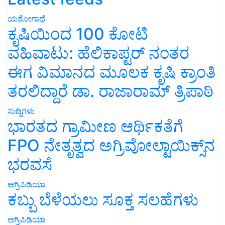
ಯಶೋಗಾಥೆ
ಕೃಷಿಯಿಂದ 100 ಕೋಟಿ
ವಹಿವಾಟು: ಹೆಲಿಕಾಪ್ಟರ್ ನಂತರ
ಈಗ ವಿಮಾನದ ಮೂಲಕ ಕೃಷಿ ಕ್ರಾಂತಿ
ತರಲಿದ್ದಾರೆ ಡಾ. ರಾಜಾರಾಮ್ ತ್ರಿಪಾಠಿ
ಸುದ್ದಿಗಳು
ಭಾರತದ ಗ್ರಾಮೀಣ ಆರ್ಥಿಕತೆಗೆ
FPO ನೇತೃತ್ವದ ಅಗ್ರಿವೋಲ್ಟಾಯಿಕ್ಸ್‌ನ
ಭರವಸೆ
ಅಗ್ರಿಪಿಡಿಯಾ
ಕಬ್ಬು ಬೆಳೆಯಲು ಸೂಕ್ತ ಸಲಹೆಗಳು
ಅಗ್ರಿಪಿಡಿಯಾ