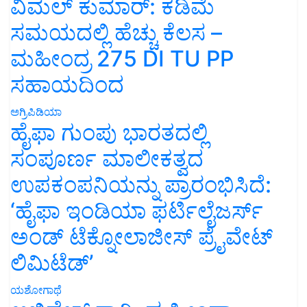
ವಿಮಲ್ ಕುಮಾರ್: ಕಡಿಮೆ
ಸಮಯದಲ್ಲಿ ಹೆಚ್ಚು ಕೆಲಸ –
ಮಹೀಂದ್ರ 275 DI TU PP
ಸಹಾಯದಿಂದ
ಅಗ್ರಿಪಿಡಿಯಾ
ಹೈಫಾ ಗುಂಪು ಭಾರತದಲ್ಲಿ
ಸಂಪೂರ್ಣ ಮಾಲೀಕತ್ವದ
ಉಪಕಂಪನಿಯನ್ನು ಪ್ರಾರಂಭಿಸಿದೆ:
‘ಹೈಫಾ ಇಂಡಿಯಾ ಫರ್ಟಿಲೈಜರ್ಸ್
ಅಂಡ್ ಟೆಕ್ನೋಲಾಜೀಸ್ ಪ್ರೈವೇಟ್
ಲಿಮಿಟೆಡ್’
ಯಶೋಗಾಥೆ