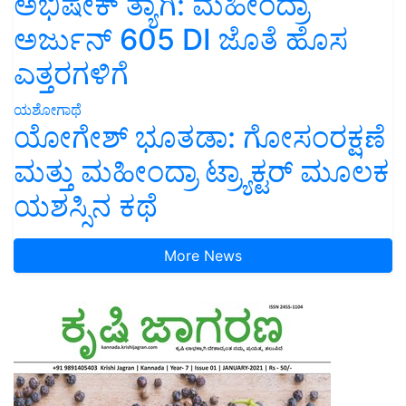
ಅಭಿಷೇಕ್ ತ್ಯಾಗಿ: ಮಹೀಂದ್ರಾ
ಅರ್ಜುನ್ 605 DI ಜೊತೆ ಹೊಸ
ಎತ್ತರಗಳಿಗೆ
ಯಶೋಗಾಥೆ
ಯೋಗೇಶ್ ಭೂತಡಾ: ಗೋಸಂರಕ್ಷಣೆ
ಮತ್ತು ಮಹೀಂದ್ರಾ ಟ್ರ್ಯಾಕ್ಟರ್ ಮೂಲಕ
ಯಶಸ್ಸಿನ ಕಥೆ
More News