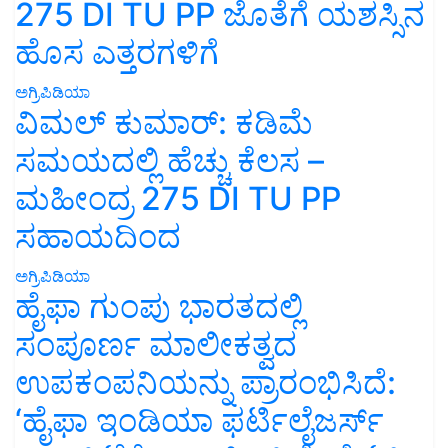
275 DI TU PP ಜೊತೆಗೆ ಯಶಸ್ಸಿನ
ಹೊಸ ಎತ್ತರಗಳಿಗೆ
ಅಗ್ರಿಪಿಡಿಯಾ
ವಿಮಲ್ ಕುಮಾರ್: ಕಡಿಮೆ
ಸಮಯದಲ್ಲಿ ಹೆಚ್ಚು ಕೆಲಸ –
ಮಹೀಂದ್ರ 275 DI TU PP
ಸಹಾಯದಿಂದ
ಅಗ್ರಿಪಿಡಿಯಾ
ಹೈಫಾ ಗುಂಪು ಭಾರತದಲ್ಲಿ
ಸಂಪೂರ್ಣ ಮಾಲೀಕತ್ವದ
ಉಪಕಂಪನಿಯನ್ನು ಪ್ರಾರಂಭಿಸಿದೆ:
‘ಹೈಫಾ ಇಂಡಿಯಾ ಫರ್ಟಿಲೈಜರ್ಸ್