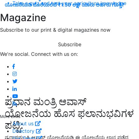
Take a quiz and test your agriculture knowledge
ಯೋಜನೆಯಡಿ ದೊರೆಯಲಿದೆ ₹1.50 ಲಕ್ಷ! ಯಾರು ಅರ್ಹರು ಗೊತ್ತೆ?
Magazine
Subscribe to our print & digital magazines now
Subscribe
We're social. Connect with us on:
ಪ್ರಧಾನ ಮಂತ್ರಿ ಆವಾಸ್
ಯೋಜನೆಯ ಹೊಸ ಫಲಾನುಭವಿಗಳ
More Links
ಪಟ್ಟಿ:
About us
Directory
ಪ್ರಧಾನಮಂತ್ರಿ ಆವಾಸ್ ಯೋಜನೆಯಡಿ ಈ ಯೋಜನೆಯ ಲಾಭ ಪಡೆದ
Our Team