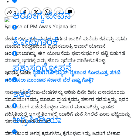
ಆರೋಗ್ಯ ಜೀವನ
Release of PM Awas Yojana list
ತೋಟಗಾರಿಕೆ
ದೇಶದ ಬಡ ಮತ್ತು ಮಧ್ಯಮ ವರ್ಗದ ಜನರಿಗೆ ಮನೆಯ ಕನಸನ್ನು ನನಸು
ಮಾಡುವ ಉದ್ದೇಶದಿಂದ ಪ್ರಧಾನಮಂತ್ರಿ ಆವಾಸ್ ಯೋಜನೆ
ಆರಂಭಿಸಲಾಗಿದ್ದು, ಈಗ ಯೋಜನೆಯ ಫಲಾನುಭವಿಗಳ ಪಟ್ಟಿ ಬಿಡುಗಡೆ
ಮಾಡಿದ್ದು ಇದರಲ್ಲಿ ನಿಮ್ಮ ಹೆಸರು ಇದೆಯೇ ಪರಿಶೀಲಿಸಿಕೊಳ್ಳಿ.
ಪಶುಸಂಗೋಪನೆ
ಇದನ್ನೂ ಓದಿರಿ:
ರೈತರಿಗೆ ಗುಡ್‌ನ್ಯೂಸ್‌: ರೈತರಿಂದ ಗೋಮೂತ್ರ, ಸಗಣಿ
ಖರೀದಿಸಲು ಮುಂದಾದ ಸರ್ಕಾರ! ಬೆಲೆ ಎಷ್ಟು ಗೊತ್ತೆ?
ಇತರೆ
ಸಾರ್ವಜನಿಕರ ಬೇಕು-ಬೇಡಗಳನ್ನು ಅರಿತು ದಿನೇ ದಿನೇ ಏನಾದರೊಂದು
ಸದುಪಯೋಗವನ್ನು ಮಾಡುವ ಪ್ರಯತ್ನವನ್ನು ಸರ್ಕಾರ ನಡೆಸುತ್ತಿದ್ದು, ಇದರ
ಸದುಪಯೋಗ ಪಡೆದುಕೊಳ್ಳಲು ಸರ್ಕಾರ ಮುಂದಾಗಿದ್ದು, ಇಂತಹ
ಪರಿಸ್ಥಿತಿಯಲ್ಲಿ ಆಗಸ್ಟ್ ತಿಂಗಳಲ್ಲಿ ಯಾರಿಗೆ ಮನೆ ಸಿಗಲಿದೆ ಎಂಬ ಪಟ್ಟಿಯನ್ನು
ಅಗ್ರಿಪೀಡಿಯಾ
ಸರ್ಕಾರ ಬಿಡುಗಡೆ ಮಾಡಿದೆ.
ಸರ್ಕಾರದಿಂದ ಅಗತ್ಯ ಕ್ರಮಗಳನ್ನು ಕೈಗೊಳ್ಳಲಾಗಿದ್ದು, ಜನರಿಗೆ ಬೇಕಾದ