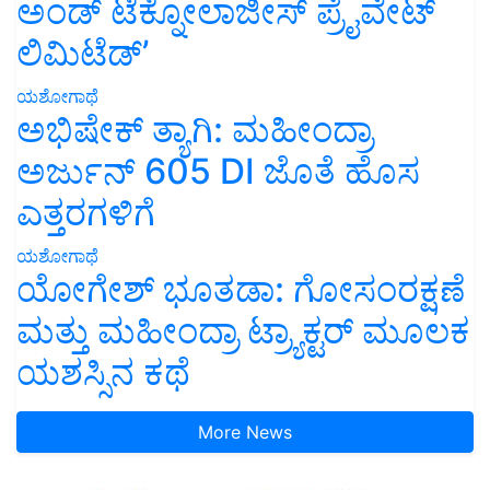
ಅಂಡ್ ಟೆಕ್ನೋಲಾಜೀಸ್ ಪ್ರೈವೇಟ್
ಲಿಮಿಟೆಡ್’
ಯಶೋಗಾಥೆ
ಅಭಿಷೇಕ್ ತ್ಯಾಗಿ: ಮಹೀಂದ್ರಾ
ಅರ್ಜುನ್ 605 DI ಜೊತೆ ಹೊಸ
ಎತ್ತರಗಳಿಗೆ
ಯಶೋಗಾಥೆ
ಯೋಗೇಶ್ ಭೂತಡಾ: ಗೋಸಂರಕ್ಷಣೆ
ಮತ್ತು ಮಹೀಂದ್ರಾ ಟ್ರ್ಯಾಕ್ಟರ್ ಮೂಲಕ
ಯಶಸ್ಸಿನ ಕಥೆ
More News