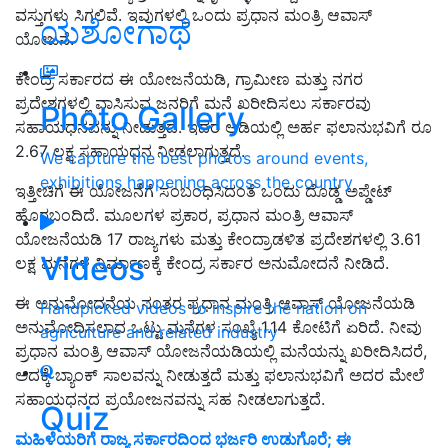
ವಸ್ತುಗಳು ಸಿಗಲಿವೆ. ಇವುಗಳಲ್ಲಿ ಒಂದು ಪ್ರಧಾನ ಮಂತ್ರಿ ಆವಾಸ್
ಯಶೋಗಾಥೆ
ಯೋಜನೆ.
ಕೇಂದ್ರ ಸರ್ಕಾರದ ಈ ಯೋಜನೆಯಡಿ, ಗ್ರಾಮೀಣ ಮತ್ತು ನಗರ
ಪ್ರದೇಶಗಳಲ್ಲಿ ವಾಸಿಸುವ ಜನರಿಗೆ ಮನೆ ಖರೀದಿಸಲು ಸರ್ಕಾರವು
Photo Gallery
ಸಹಾಯಧನವನ್ನು ನೀಡುತ್ತದೆ. ಇದರ ಅಡಿಯಲ್ಲಿ ಅರ್ಹ ಫಲಾನುಭವಿಗೆ ರೂ
2.67 ಲಕ್ಷ ಸಹಾಯಧನ ನೀಡಲಾಗುತ್ತದೆ.
We capture the best photos around events,
exhibitions happening across the country
ಇತ್ತೀಚಿಗೆ ಈ ಯೋಜನೆಗೆ ಸಂಬಂಧಿಸಿದಂತೆ ಒಂದು ದೊಡ್ಡ ಅಪ್ಡೇಟ್
ಹೊರಬಂದಿದೆ. ಮೂಲಗಳ ಪ್ರಕಾರ, ಪ್ರಧಾನ ಮಂತ್ರಿ ಆವಾಸ್
ಯೋಜನೆಯಡಿ 17 ರಾಜ್ಯಗಳು ಮತ್ತು ಕೇಂದ್ರಾಡಳಿತ ಪ್ರದೇಶಗಳಲ್ಲಿ 3.61
Videos
ಲಕ್ಷ ಮನೆಗಳ ನಿರ್ಮಾಣಕ್ಕೆ ಕೇಂದ್ರ ಸರ್ಕಾರ ಅನುಮೋದನೆ ನೀಡಿದೆ.
ಈ ಅನುಮೋದನೆಯ ನಂತರ ಪ್ರಧಾನ ಮಂತ್ರಿ ಆವಾಸ್ ಯೋಜನೆಯಡಿ
Handpicked videos to inspire the nation on
ಅನುಮೋದಿಸಲಾದ ಒಟ್ಟು ಮನೆಗಳ ಸಂಖ್ಯೆ 1.14 ಕೋಟಿಗೆ ಏರಿದೆ. ನೀವು
agriculture and related industry
ಪ್ರಧಾನ ಮಂತ್ರಿ ಆವಾಸ್ ಯೋಜನೆಯಡಿಯಲ್ಲಿ ಮನೆಯನ್ನು ಖರೀದಿಸಿದರೆ,
ಅದಕ್ಕೆ ಬ್ಯಾಂಕ್ ಸಾಲವನ್ನು ನೀಡುತ್ತದೆ ಮತ್ತು ಫಲಾನುಭವಿಗೆ ಅದರ ಮೇಲೆ
ಸಹಾಯಧನದ ಪ್ರಯೋಜನವನ್ನು ಸಹ ನೀಡಲಾಗುತ್ತದೆ.
Quiz
ಮಹಿಳೆಯರಿಗೆ ರಾಜ್ಯ ಸರ್ಕಾರದಿಂದ ಭರ್ಜರಿ ಉಡುಗೊರೆ; ಈ