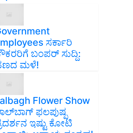
overnment
mployees ಸರ್ಕಾರಿ
ೌಕರರಿಗೆ ಬಂಪರ್‌ ಸುದ್ದಿ:
ಣದ ಮಳೆ!
albagh Flower Show
ಾಲ್‌ಬಾಗ್ ಫಲಪುಷ್ಪ
್ರದರ್ಶನ ಇಷ್ಟು ಕೋಟಿ