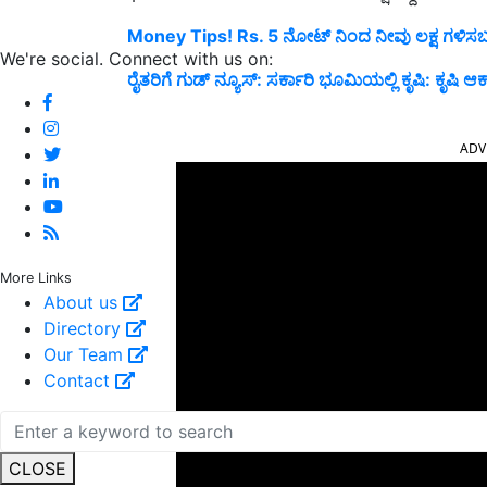
Money Tips! Rs. 5 ನೋಟ್ ನಿಂದ ನೀವು ಲಕ್ಷ ಗಳಿಸ
We're social. Connect with us on:
ರೈತರಿಗೆ ಗುಡ್ ನ್ಯೂಸ್: ಸರ್ಕಾರಿ ಭೂಮಿಯಲ್ಲಿ ಕೃಷಿ: ಕೃಷಿ
ADV
More Links
About us
Directory
Our Team
Contact
CLOSE