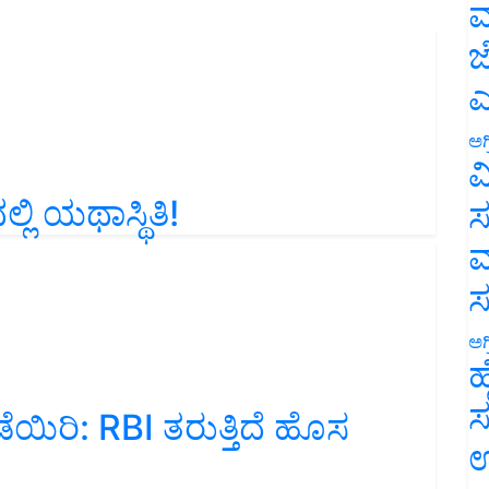
ಮ
ಜ
ಎ
ಅಗ
ವ
ಿ ಯಥಾಸ್ಥಿತಿ!
ಸ
ಮ
ಅಗ
ಹ
ಯಿರಿ: RBI ತರುತ್ತಿದೆ ಹೊಸ
ಸ
ಉ