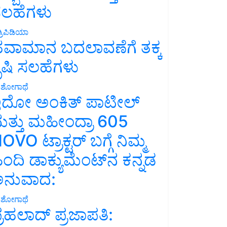
ಲಹೆಗಳು
್ರಿಪಿಡಿಯಾ
ವಾಮಾನ ಬದಲಾವಣೆಗೆ ತಕ್ಕ
ೃಷಿ ಸಲಹೆಗಳು
ಶೋಗಾಥೆ
ದೋ ಅಂಕಿತ್ ಪಾಟೀಲ್
ತ್ತು ಮಹೀಂದ್ರಾ 605
OVO ಟ್ರಾಕ್ಟರ್ ಬಗ್ಗೆ ನಿಮ್ಮ
ಿಂದಿ ಡಾಕ್ಯುಮೆಂಟ್‌ನ ಕನ್ನಡ
ನುವಾದ:
ಶೋಗಾಥೆ
್ರಹಲಾದ್ ಪ್ರಜಾಪತಿ: