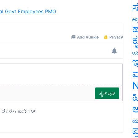
al Govt Employees
PMO
ಸ
ಅಗ
ಹ
ಕ
ಯ
ಇ
ಮ
N
ಹ
ಅ
ಯ
ಪ