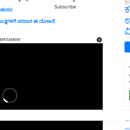
ಕ
Subscribe
ಬಹುದು!
ಉ
 ಆಕಾಂಕ್ಷಿಗಳಿಗೆ ವರದಾನ ಈ ಯೋಜನೆ
ವ
ERTISEMENT
L
ಯ