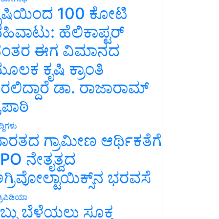
ೃಷಿಯಿಂದ 100 ಕೋಟಿ
ಹಿವಾಟು: ಹೆಲಿಕಾಪ್ಟರ್
ಂತರ ಈಗ ವಿಮಾನದ
ೂಲಕ ಕೃಷಿ ಕ್ರಾಂತಿ
ರಲಿದ್ದಾರೆ ಡಾ. ರಾಜಾರಾಮ್
್ರಿಪಾಠಿ
್ದಿಗಳು
ಾರತದ ಗ್ರಾಮೀಣ ಆರ್ಥಿಕತೆಗೆ
PO ನೇತೃತ್ವದ
ಗ್ರಿವೋಲ್ಟಾಯಿಕ್ಸ್‌ನ ಭರವಸೆ
್ರಿಪಿಡಿಯಾ
ಬ್ಬು ಬೆಳೆಯಲು ಸೂಕ್ತ