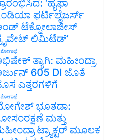
್ರಾರಂಭಿಸಿದೆ: ‘ಹೈಫಾ
ಂಡಿಯಾ ಫರ್ಟಿಲೈಜರ್ಸ್
ಂಡ್ ಟೆಕ್ನೋಲಾಜೀಸ್
್ರೈವೇಟ್ ಲಿಮಿಟೆಡ್’
ಶೋಗಾಥೆ
ಭಿಷೇಕ್ ತ್ಯಾಗಿ: ಮಹೀಂದ್ರಾ
ರ್ಜುನ್ 605 DI ಜೊತೆ
ೊಸ ಎತ್ತರಗಳಿಗೆ
ಶೋಗಾಥೆ
ೋಗೇಶ್ ಭೂತಡಾ:
ೋಸಂರಕ್ಷಣೆ ಮತ್ತು
ಹೀಂದ್ರಾ ಟ್ರ್ಯಾಕ್ಟರ್ ಮೂಲಕ