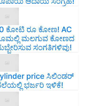
ೂಪಾಯಿ ಆದಾಯ ಸಂಗ್ರಹ!
0 ಕೋಟಿ ರೂ ಕೋಣ! AC
ೂಮಲ್ಲಿ ಮಲಗುವ ಕೋಣದ
ುಬ್ಬೇರಿಸುವ ಸಂಗತಿಗಳಿವು!
ylinder price ಸಿಲಿಂಡರ್‌
ೆಲೆಯಲ್ಲಿ ಭರ್ಜರಿ ಇಳಿಕೆ!