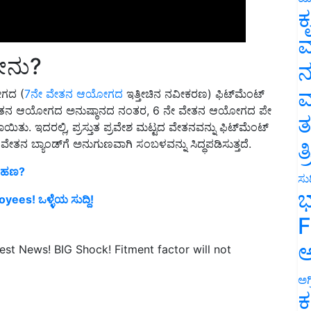
ಕ
ವ
ರೇನು?
ನ
ೋಗದ (
7ನೇ ವೇತನ ಆಯೋಗದ
ಇತ್ತೀಚಿನ ನವೀಕರಣ) ಫಿಟ್‌ಮೆಂಟ್
ಮ
7 ನೇ ವೇತನ ಆಯೋಗದ ಅನುಷ್ಠಾನದ ನಂತರ, 6 ನೇ ವೇತನ ಆಯೋಗದ ಪೇ
ಯಿತು. ಇದರಲ್ಲಿ, ಪ್ರಸ್ತುತ ಪ್ರವೇಶ ಮಟ್ಟದ ವೇತನವನ್ನು ಫಿಟ್‌ಮೆಂಟ್
ತ
ನ ಬ್ಯಾಂಡ್‌ಗೆ ಅನುಗುಣವಾಗಿ ಸಂಬಳವನ್ನು ಸಿದ್ಧಪಡಿಸುತ್ತದೆ.
ತ
e ಹಣ?
ಸುದ
es! ಒಳ್ಳೆಯ ಸುದ್ದಿ!
ಭ
F
st News! BIG Shock! Fitment factor will not
ಅ
ಅಗ
ಕ