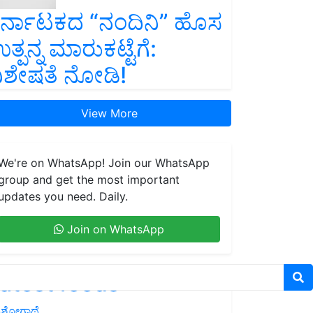
ರ್ನಾಟಕದ “ನಂದಿನಿ” ಹೊಸ
ತ್ಪನ್ನ ಮಾರುಕಟ್ಟೆಗೆ:
ಿಶೇಷತೆ ನೋಡಿ!
View More
We're on WhatsApp! Join our WhatsApp
group and get the most important
updates you need. Daily.
Join on WhatsApp
atest feeds
ಶೋಗಾಥೆ