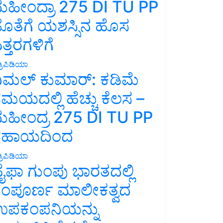
ಹೀಂದ್ರಾ 275 DI TU PP
ೊತೆಗೆ ಯಶಸ್ಸಿನ ಹೊಸ
ತ್ತರಗಳಿಗೆ
್ರಿಪಿಡಿಯಾ
ಿಮಲ್ ಕುಮಾರ್: ಕಡಿಮೆ
ಮಯದಲ್ಲಿ ಹೆಚ್ಚು ಕೆಲಸ –
ಹೀಂದ್ರ 275 DI TU PP
ಸಹಾಯದಿಂದ
್ರಿಪಿಡಿಯಾ
ೈಫಾ ಗುಂಪು ಭಾರತದಲ್ಲಿ
ಂಪೂರ್ಣ ಮಾಲೀಕತ್ವದ
ಪಕಂಪನಿಯನ್ನು