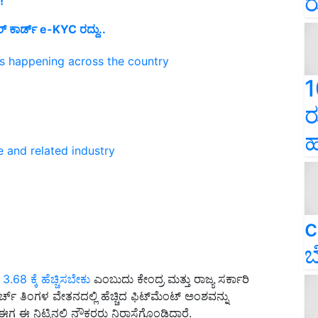
ರ
!
‌ ಕಾರ್ಡ್‌ e-KYC ರದ್ದು..
ns happening across the country
1
ರ
ಹ
e and related industry
c
ಬ
.68 ಕ್ಕೆ ಹೆಚ್ಚಿಸಬೇಕು
ಎಂಬುದು ಕೇಂದ್ರ ಮತ್ತು ರಾಜ್ಯ ಸರ್ಕಾರಿ
ಚ್ ತಿಂಗಳ ವೇತನದಲ್ಲಿ ಹೆಚ್ಚಿದ ಫಿಟ್‌ಮೆಂಟ್ ಅಂಶವನ್ನು
 ಈ ನಿಟ್ಟಿನಲ್ಲಿ ನೌಕರರು ನಿರಾಸೆಗೊಂಡಿದ್ದಾರೆ.