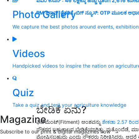
ಪಿಎಂ ಕಿಸಾನ್‌ : 46 ಲಕ್ಷಕ್ಕೂ ಹೆಚ್ಚು ರೈತರಿಗೆ 2,616 ಕೋಟಿ
Photo Gallery
PM ಕಿಸಾನ್‌ ರೈತರಿಗೆ ಬಿಗ್‌ ನ್ಯೂಸ್‌: OTP ಮೂಲಕ ಆಧಾರ್
We capture the best photos around events, exhibitio
Videos
Handpicked videos to inspire the nation on agricultur
Quiz
Take a quiz and test your agriculture knowledge
ಬೇಡಿಕೆ ಏನು?
Magazine
ಫಿಟ್‌ಮೆಂಟ್(Fitment) ಅಂಶವನ್ನು
ಶೇಕಡಾ 2.57 ರಿಂದ 3
ನೌಕರರ ಬಹುಕಾಲದ ಬೇಡಿಕೆಯಾಗಿತ್ತು. ಮತ್ತೊಂದೆಡೆ, ಮಾರ್
Subscribe to our print & digital magazines now
ಘೋಷಿಸಬಹುದು ಎಂದು ನೌಕರರು ನಿರೀಕ್ಷಿಸಿದ್ದರು. ಆದರೆ ಈಗ