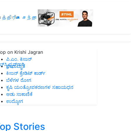
த்திரிகை சந்தா
op on Krishi Jagran
ಪಿ.ಎಂ. ಕಿಸಾನ್
ಸ್ಕ್ರಿಪ್ಷನ್‌ಗಾಗಿ
ಜೀವಾಮೃತ
ಕಿಸಾನ್ ಕ್ರೇಡಿಟ್ ಕಾರ್ಡ್
ಬೆಳೆಗಳ ರೋಗ
ಕೃಷಿ ಯಂತ್ರೋಪಕರಣಗಳ ಸಹಾಯಧನ
ಆಡು ಸಾಕಾಣಿಕೆ
ಉದ್ಯೋಗ
op Stories