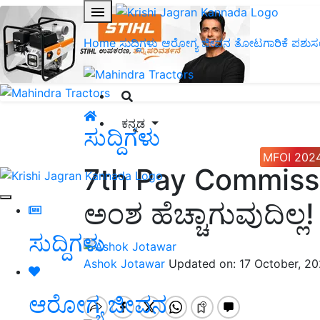
Home
ಸುದ್ದಿಗಳು
ಆರೋಗ್ಯ ಜೀವನ
ತೋಟಗಾರಿಕೆ
ಪಶುಸ
ಕನ್ನಡ
ಸುದ್ದಿಗಳು
MFOI 202
7th Pay Commissi
ಅಂಶ ಹೆಚ್ಚಾಗುವುದಿಲ್ಲ!
ಸುದ್ದಿಗಳು
Ashok Jotawar
Updated on: 17 October, 2
ಆರೋಗ್ಯ ಜೀವನ