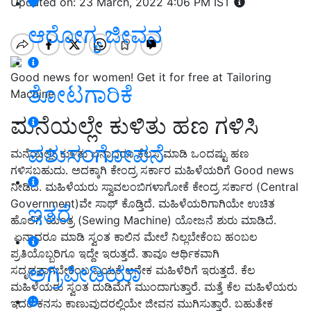
Updated on: 23 March, 2022 4:06 PM IST
ಆರೋಗ್ಯ ಜೀವನ
Good news for women! Get it for free at Tailoring
ತೋಟಗಾರಿಕೆ
Machine
ಮನೆಯಲ್ಲೇ ಕುಳಿತು ಹಣ ಗಳಿಸಿ
ಪಶುಸಂಗೋಪನೆ
ಮನೆಯಲ್ಲೇ ಕುಳಿತು ಏನಾದರೂ ಕೆಲಸ ಮಾಡಿ ಒಂದಷ್ಟು ಹಣ
ಗಳಿಸಬಹುದು. ಅದಕ್ಕಾಗಿ ಕೇಂದ್ರ ಸರ್ಕಾರ ಮಹಿಳೆಯರಿಗೆ Good news
ನೀಡಿದೆ
. ಮಹಿಳೆಯರು ಸ್ವಾವಲಂಬಿಗ
ಳಾಗೋಕೆ
ಕೇಂದ್ರ ಸರ್ಕಾರ (
Central
Government)
ವೇ ಸಾಥ್ ಕೊಡ್ತಿದೆ. ಮಹಿಳೆಯರಿಗಾಗಿಯೇ
ಉಚಿತ
ಇತರೆ
ಹೊಲಿಗೆ ಯಂತ್ರ (
Sewing Machine)
ಯೋಜನೆ ಶುರು ಮಾಡಿದೆ.
ಏನಾದರೂ ಮಾಡಿ
ಸ್ವಂತ ಕಾಲಿನ ಮೇಲೆ ನಿಲ್ಲಬೇಕೆಂಬ ಹಂಬಲ
ಪ್ರತಿಯೊಬ್ಬರಿಗೂ
ಇದ್ದೇ
ಇರುತ್ತದೆ. ತಾವೂ ಆರ್ಥಿಕವಾಗಿ
ಅಗ್ರಿಪೀಡಿಯಾ
ಸದೃಢವಾಗಬೇಕೆಂಬ ಬಯಕೆ ಅನೇಕ ಮಹಿಳೆ
ರಿಗೆ ಇರುತ್ತದೆ.
ಕೆಲ
ಮಹಿಳೆಯರು ಸ್ವಂತ ದುಡಿಮೆಗೆ ಮುಂದಾ
ಗುತ್ತಾರೆ.
ಮತ್ತೆ ಕೆಲ ಮಹಿಳೆಯರು
ಇ
ದರ ಕ
ನಸು ಕಾಣುವು
ದರಲ್ಲಿ
ಯೇ ಜೀವನ ಮುಗಿ
ಸುತ್ತಾರೆ.
ಬಹುತೇಕ