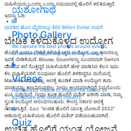
ಮಹಿಳೆಯರು ಒಂದಲ್ಲ ಒಂದು ಸಮಯದಲ್ಲಿ ಹೊಲಿಗೆ ಕಲಿತಿರುತ್ತಾರೆ.
ಯಶೋಗಾಥೆ
ಇದನ್ನು ಓದಿ:
ಭಾರತದ ಹೊಸ ಮೈಲಿಗಲ್ಲು! 400 Billion Dollar ಸಾಧನೆ
Photo Gallery
ಬೇಡಿಕೆ ಕಳೆದುಕೊಳ್ಳದ ಉದ್ಯೋಗ
We capture the best photos around events,
ಹೊಲಿಗೆ ಎಂದೂ ಬೇಡಿಕೆ ಕಳೆದುಕೊಳ್ಳದ ಉದ್ಯೋಗ. ಎಲ್ಲ ಕಾಲದಲ್ಲೂ
exhibitions happening across the country
ಇದಕ್ಕೆ ಬೇಡಿಕೆಯಿದೆ. Blouse, Goun
ಗಳನ್ನು ಸುಂದರವಾಗಿ
Switch
ಮಾಡುವ ಕಲೆ ಗೊತ್ತಿದ್ದರೆ ಮಹಿಳೆಯರಿಗೆ ಹೇಳಿ ಮಾಡಿಸಿದ ಕೆಲಸ ಇದು.
ಕೆಲ ಮಹಿಳೆಯರಿಗೆ ಸಂಪೂರ್ಣ ಹೊಲಿಗೆ ತಿಳಿದಿದ್ದರೂ ಮನೆಯಲ್ಲಿ
Videos
Machine
ಇರುವುದಿಲ್ಲ. ಅದಕ್ಕೆ ಹೂಡಿಕೆ ಮಾಡಿ ಉದ್ಯೋಗ ಶುರು
ಮಾಡುವಷ್ಟು ಹಣವಿರುವುದಿಲ್ಲ. ನೀವೂ ಅಂಥವರಾಗಿದ್ದರೆ ನಿಮಗೊಂದು
Handpicked videos to inspire the nation on
ಖುಷಿ ಸುದ್ದಿಯಿದೆ. ನೀವೂ ಕೂಡ ಹೊಲಿಗೆ ಮಶಿನ್ ಖರೀದಿ ಮಾಡಿ
,
ನಿಮ್ಮ
agriculture and related industry
ಸ್ವಂತ ಉದ್ಯೋಗ ಆರಂಭಿಸಬಹುದು. ಕೇಂದ್ರ ಸರ್ಕಾರ ಅದಕ್ಕೆ
ನೆರ
ವಾಗುತ್ತಿದೆ
. ಪಿಎಂ
“
ಉಚಿತ ಹೊಲಿಗೆ ಯಂತ್ರ ಯೋಜನೆ
2022”
ಅಡಿಯಲ್ಲಿ ಮಹಿಳೆಯರು ಹೊಲಿಗೆ ಮಶಿನ್ ಪಡೆಯಬಹುದಾಗಿದೆ.
Quiz
ಉಚಿತ ಹೊಲಿಗೆ ಯಂತ್ರ ಯೋಜನೆ