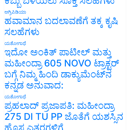
ಕಬ್ಬು ಬೆಳೆಯಲು ಸೂಕ್ತ ಸಲಹೆಗಳು
ಅಗ್ರಿಪಿಡಿಯಾ
ಹವಾಮಾನ ಬದಲಾವಣೆಗೆ ತಕ್ಕ ಕೃಷಿ
ಸಲಹೆಗಳು
ಯಶೋಗಾಥೆ
ಇದೋ ಅಂಕಿತ್ ಪಾಟೀಲ್ ಮತ್ತು
ಮಹೀಂದ್ರಾ 605 NOVO ಟ್ರಾಕ್ಟರ್
ಬಗ್ಗೆ ನಿಮ್ಮ ಹಿಂದಿ ಡಾಕ್ಯುಮೆಂಟ್‌ನ
ಕನ್ನಡ ಅನುವಾದ:
ಯಶೋಗಾಥೆ
ಪ್ರಹಲಾದ್ ಪ್ರಜಾಪತಿ: ಮಹೀಂದ್ರಾ
275 DI TU PP ಜೊತೆಗೆ ಯಶಸ್ಸಿನ
ಹೊಸ ಎತ್ತರಗಳಿಗೆ