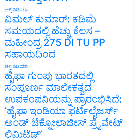
ಅಗ್ರಿಪಿಡಿಯಾ
ವಿಮಲ್ ಕುಮಾರ್: ಕಡಿಮೆ
ಸಮಯದಲ್ಲಿ ಹೆಚ್ಚು ಕೆಲಸ –
ಮಹೀಂದ್ರ 275 DI TU PP
ಸಹಾಯದಿಂದ
ಅಗ್ರಿಪಿಡಿಯಾ
ಹೈಫಾ ಗುಂಪು ಭಾರತದಲ್ಲಿ
ಸಂಪೂರ್ಣ ಮಾಲೀಕತ್ವದ
ಉಪಕಂಪನಿಯನ್ನು ಪ್ರಾರಂಭಿಸಿದೆ:
‘ಹೈಫಾ ಇಂಡಿಯಾ ಫರ್ಟಿಲೈಜರ್ಸ್
ಅಂಡ್ ಟೆಕ್ನೋಲಾಜೀಸ್ ಪ್ರೈವೇಟ್
ಲಿಮಿಟೆಡ್’