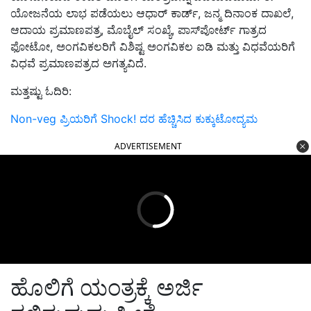
ಯೋಜನೆಯ ಲಾಭ ಪಡೆಯಲು ಆಧಾರ್ ಕಾರ್ಡ್,
ಜನ್ಮ ದಿನಾಂಕ ದಾಖಲೆ
,
ಆದಾಯ ಪ್ರಮಾಣಪತ್ರ
,
ಮೊಬೈಲ್ ಸಂಖ್ಯೆ
,
ಪಾಸ್‌ಪೋರ್ಟ್ ಗಾತ್ರದ
ಫೋಟೋ
,
ಅಂಗವಿಕಲರಿಗೆ ವಿಶಿಷ್ಟ ಅಂಗವಿಕಲ ಐಡಿ ಮತ್ತು ವಿಧವೆಯರಿಗೆ
ವಿಧವೆ ಪ್ರಮಾಣಪತ್ರದ ಅಗತ್ಯವಿದೆ.
ಮತ್ತಷ್ಟು ಓದಿರಿ:
Non-veg ಪ್ರಿಯರಿಗೆ Shock! ದರ ಹೆಚ್ಚಿಸಿದ ಕುಕ್ಕುಟೋದ್ಯಮ
ADVERTISEMENT
ಹೊಲಿಗೆ ಯಂತ್ರಕ್ಕೆ ಅರ್ಜಿ