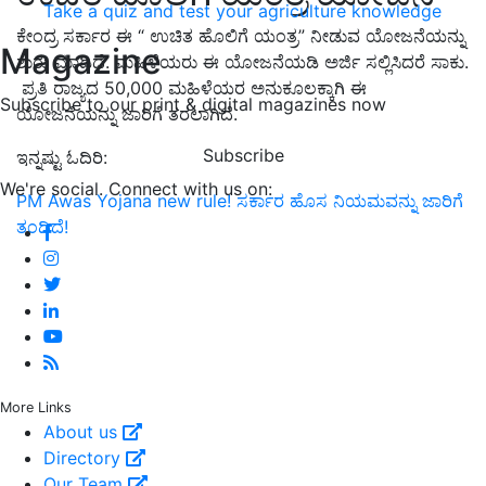
Take a quiz and test your agriculture knowledge
ಕೇಂದ್ರ ಸರ್ಕಾರ ಈ “ ಉಚಿತ ಹೊಲಿಗೆ ಯಂತ್ರ” ನೀಡುವ
ಯೋಜನೆಯನ್ನು
Magazine
ಶುರು ಮಾಡಿದೆ. ಮಹಿಳೆಯರು ಈ ಯೋಜನೆಯಡಿ ಅರ್ಜಿ ಸಲ್ಲಿಸಿ
ದರೆ ಸಾಕು.
ಪ್ರತಿ ರಾಜ್ಯದ
50,000
ಮಹಿಳೆಯರ ಅನುಕೂಲಕ್ಕಾಗಿ ಈ
Subscribe to our print & digital magazines now
ಯೋಜನೆಯನ್ನು ಜಾರಿಗೆ ತರಲಾಗಿದೆ.
Subscribe
ಇನ್ನಷ್ಟು ಓದಿರಿ:
We're social. Connect with us on:
PM Awas Yojana new rule! ಸರ್ಕಾರ ಹೊಸ ನಿಯಮವನ್ನು ಜಾರಿಗೆ
ತಂದಿದೆ!
More Links
About us
Directory
Our Team