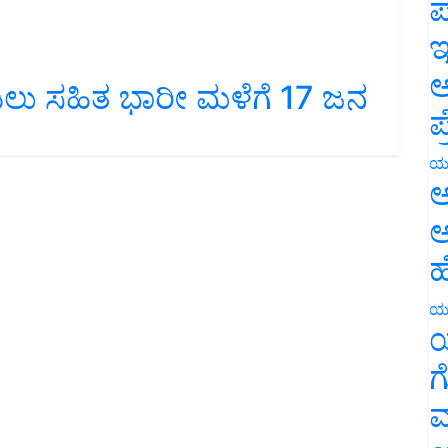
ಪ
ಇ
ಿಲು ಸಹಿತ ಭಾರೀ ಮಳೆಗೆ 17 ಜನ
ಅ
ಪ
ಯ
ಅ
ಅ
ಹ
ಯ
ಯ
ಗ
ಮ