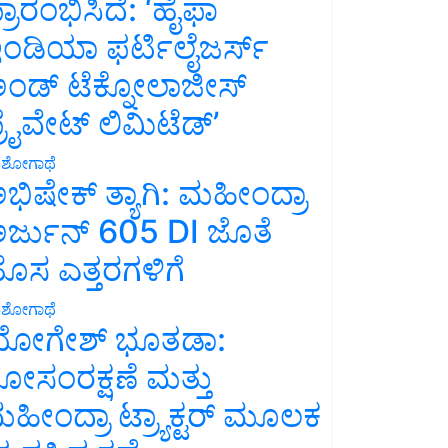
್ರಾರಂಭಿಸಿದೆ: ‘ಹೈಫಾ
ಂಡಿಯಾ ಫರ್ಟಿಲೈಜರ್ಸ್
ಂಡ್ ಟೆಕ್ನೋಲಾಜೀಸ್
್ರೈವೇಟ್ ಲಿಮಿಟೆಡ್’
ಶೋಗಾಥೆ
ಭಿಷೇಕ್ ತ್ಯಾಗಿ: ಮಹೀಂದ್ರಾ
ರ್ಜುನ್ 605 DI ಜೊತೆ
ೊಸ ಎತ್ತರಗಳಿಗೆ
ಶೋಗಾಥೆ
ೋಗೇಶ್ ಭೂತಡಾ:
ೋಸಂರಕ್ಷಣೆ ಮತ್ತು
ಹೀಂದ್ರಾ ಟ್ರ್ಯಾಕ್ಟರ್ ಮೂಲಕ