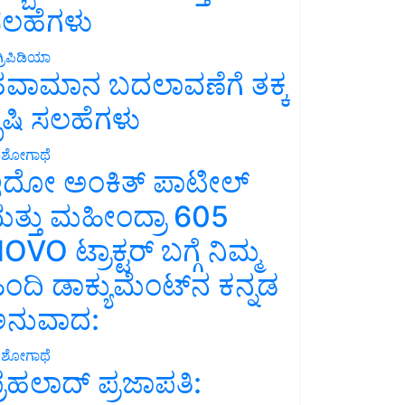
ಲಹೆಗಳು
್ರಿಪಿಡಿಯಾ
ವಾಮಾನ ಬದಲಾವಣೆಗೆ ತಕ್ಕ
ೃಷಿ ಸಲಹೆಗಳು
ಶೋಗಾಥೆ
ದೋ ಅಂಕಿತ್ ಪಾಟೀಲ್
ತ್ತು ಮಹೀಂದ್ರಾ 605
OVO ಟ್ರಾಕ್ಟರ್ ಬಗ್ಗೆ ನಿಮ್ಮ
ಿಂದಿ ಡಾಕ್ಯುಮೆಂಟ್‌ನ ಕನ್ನಡ
ನುವಾದ:
ಶೋಗಾಥೆ
್ರಹಲಾದ್ ಪ್ರಜಾಪತಿ: