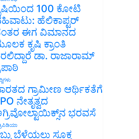
ೃಷಿಯಿಂದ 100 ಕೋಟಿ
ಹಿವಾಟು: ಹೆಲಿಕಾಪ್ಟರ್
ಂತರ ಈಗ ವಿಮಾನದ
ೂಲಕ ಕೃಷಿ ಕ್ರಾಂತಿ
ರಲಿದ್ದಾರೆ ಡಾ. ರಾಜಾರಾಮ್
್ರಿಪಾಠಿ
್ದಿಗಳು
ಾರತದ ಗ್ರಾಮೀಣ ಆರ್ಥಿಕತೆಗೆ
PO ನೇತೃತ್ವದ
ಗ್ರಿವೋಲ್ಟಾಯಿಕ್ಸ್‌ನ ಭರವಸೆ
್ರಿಪಿಡಿಯಾ
ಬ್ಬು ಬೆಳೆಯಲು ಸೂಕ್ತ