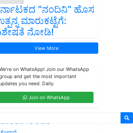
ರ್ನಾಟಕದ “ನಂದಿನಿ” ಹೊಸ
ತ್ಪನ್ನ ಮಾರುಕಟ್ಟೆಗೆ:
ಿಶೇಷತೆ ನೋಡಿ!
View More
We're on WhatsApp! Join our WhatsApp
group and get the most important
updates you need. Daily.
Join on WhatsApp
atest feeds
ಶೋಗಾಥೆ