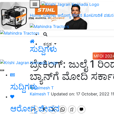
Home
ಸುದ್ದಿಗಳು
ಆರೋಗ್ಯ ಜೀವನ
ತೋಟಗಾರಿಕೆ
ಪಶುಸ
ಕನ್ನಡ
ಸುದ್ದಿಗಳು
MFOI 202
ಬ್ರೇಕಿಂಗ್‌: ಜುಲೈ 1 ರಿಂದ
ಬ್ಯಾನ್‌ಗೆ ಮೋದಿ ಸರ್ಕಾ
ಸುದ್ದಿಗಳು
Kalmesh T
Updated on: 17 October, 2022 1
ಆರೋಗ್ಯ ಜೀವನ