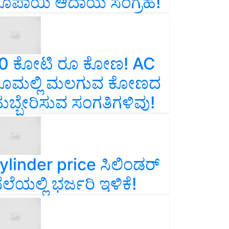
ೂಪಾಯಿ ಆದಾಯ ಸಂಗ್ರಹ!
0 ಕೋಟಿ ರೂ ಕೋಣ! AC
ೂಮಲ್ಲಿ ಮಲಗುವ ಕೋಣದ
ುಬ್ಬೇರಿಸುವ ಸಂಗತಿಗಳಿವು!
ylinder price ಸಿಲಿಂಡರ್‌
ೆಲೆಯಲ್ಲಿ ಭರ್ಜರಿ ಇಳಿಕೆ!