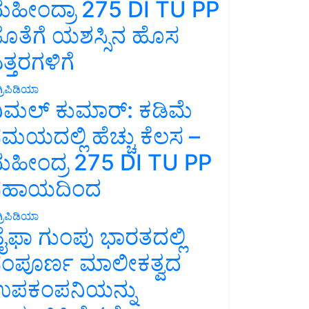
ಹೀಂದ್ರಾ 275 DI TU PP
ೊತೆಗೆ ಯಶಸ್ಸಿನ ಹೊಸ
ತ್ತರಗಳಿಗೆ
್ರಿಪಿಡಿಯಾ
ಿಮಲ್ ಕುಮಾರ್: ಕಡಿಮೆ
ಮಯದಲ್ಲಿ ಹೆಚ್ಚು ಕೆಲಸ –
ಹೀಂದ್ರ 275 DI TU PP
ಸಹಾಯದಿಂದ
್ರಿಪಿಡಿಯಾ
ೈಫಾ ಗುಂಪು ಭಾರತದಲ್ಲಿ
ಂಪೂರ್ಣ ಮಾಲೀಕತ್ವದ
ಪಕಂಪನಿಯನ್ನು