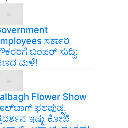
overnment
mployees ಸರ್ಕಾರಿ
ೌಕರರಿಗೆ ಬಂಪರ್‌ ಸುದ್ದಿ:
ಣದ ಮಳೆ!
albagh Flower Show
ಾಲ್‌ಬಾಗ್ ಫಲಪುಷ್ಪ
್ರದರ್ಶನ ಇಷ್ಟು ಕೋಟಿ