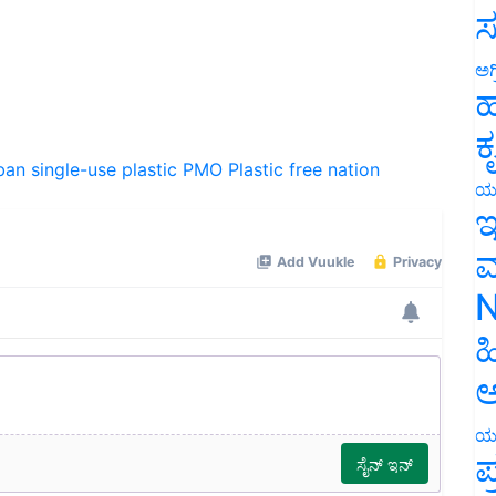
ಸ
ಅಗ
ಹ
ಕ
ban single-use plastic
PMO
Plastic free nation
ಯ
ಇ
ಮ
N
ಹ
ಅ
ಯ
ಪ