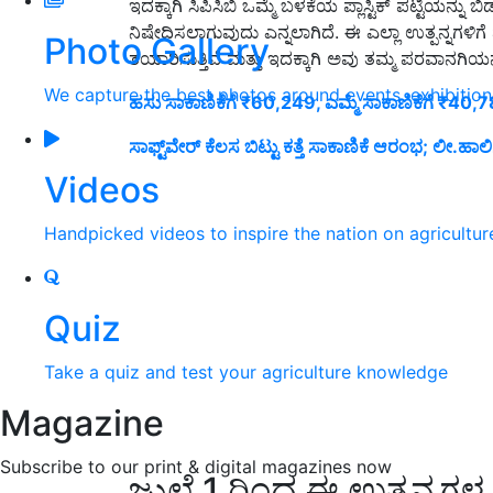
ಇದಕ್ಕಾಗಿ ಸಿಪಿಸಿಬಿ ಒಮ್ಮೆ ಬಳಕೆಯ ಪ್ಲಾಸ್ಟಿಕ್ ಪಟ್ಟಿಯನ್ನು
ನಿಷೇಧಿಸಲಾಗುವುದು ಎನ್ನಲಾಗಿದೆ. ಈ ಎಲ್ಲಾ ಉತ್ಪನ್ನಗಳಿ
Photo Gallery
ತಯಾರಿಸುತ್ತಿವೆ ಮತ್ತು ಇದಕ್ಕಾಗಿ ಅವು ತಮ್ಮ ಪರವಾನಗಿಯನ
We capture the best photos around events, exhibitio
ಹಸು ಸಾಕಾಣಿಕೆಗೆ ₹60,249, ಎಮ್ಮೆ ಸಾಕಾಣಿಕೆಗೆ ₹4
ಸಾಫ್ಟ್‌ವೇರ್ ಕೆಲಸ ಬಿಟ್ಟು ಕತ್ತೆ ಸಾಕಾಣಿಕೆ ಆರಂಭ; ಲೀ.ಹಾಲ
Videos
Handpicked videos to inspire the nation on agricultur
Quiz
Take a quiz and test your agriculture knowledge
Magazine
Subscribe to our print & digital magazines now
ಜುಲೈ 1 ರಿಂದ ಈ ಉತ್ಪನ್ನಗ