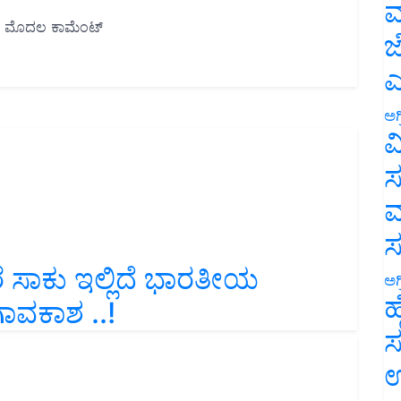
ಮ
ಜ
ಎ
ಅಗ
ವ
ಸ
ಮ
ರೆ ಸಾಕು ಇಲ್ಲಿದೆ ಭಾರತೀಯ
ಅಗ
ಾವಕಾಶ ..!
ಹ
ಸ
ಉ