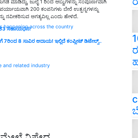
ರ
 ಬಿಡುಗಡೆ ಮಾಡಿದ್ದು, ಜುಲೈ 1 ರಿಂದ ಅಬ್ವುಗಳನ್ನು ಸಂಪೂರ್ಣವಾಗಿ
ಗೆ ಪರ್ಯಾಯವಾಗಿ 200 ಕಂಪನಿಗಳು ಬೇರೆ ಉತ್ಪನ್ನಗಳನ್ನು
್ನು ನವೀಕರಿಸುವ ಅಗತ್ಯವಿಲ್ಲ ಎಂದು ಹೇಳಿದೆ.
ns happening across the country
0,783 ಸಹಾಯಧನ!
1
ಿಗೆ 7ರಿಂದ 8 ಸಾವಿರ ಆದಾಯ! ಇಲ್ಲಿದೆ ಕಂಪ್ಲೀಟ್ ಡಿಟೇಲ್ಸ್‌..
ರ
ಹ
e and related industry
c
ಬ
ಳ ಮೇಲೆ ನಿಷೇಧ