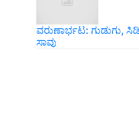
ವರುಣಾರ್ಭಟ: ಗುಡುಗು, ಸಿಡ
ಸಾವು