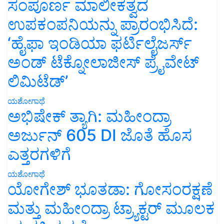
ಸಂಪೂರ್ಣ ಮಾಲೀಕತ್ವದ
ಉಪಕಂಪನಿಯನ್ನು ಪ್ರಾರಂಭಿಸಿದೆ:
‘ಹೈಫಾ ಇಂಡಿಯಾ ಫರ್ಟಿಲೈಜರ್ಸ್
ಅಂಡ್ ಟೆಕ್ನೋಲಾಜೀಸ್ ಪ್ರೈವೇಟ್
ಲಿಮಿಟೆಡ್’
ಯಶೋಗಾಥೆ
ಅಭಿಷೇಕ್ ತ್ಯಾಗಿ: ಮಹೀಂದ್ರಾ
ಅರ್ಜುನ್ 605 DI ಜೊತೆ ಹೊಸ
ಎತ್ತರಗಳಿಗೆ
ಯಶೋಗಾಥೆ
ಯೋಗೇಶ್ ಭೂತಡಾ: ಗೋಸಂರಕ್ಷಣೆ
ಮತ್ತು ಮಹೀಂದ್ರಾ ಟ್ರ್ಯಾಕ್ಟರ್ ಮೂಲಕ