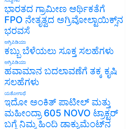
ಭಾರತದ ಗ್ರಾಮೀಣ ಆರ್ಥಿಕತೆಗೆ
FPO ನೇತೃತ್ವದ ಅಗ್ರಿವೋಲ್ಟಾಯಿಕ್ಸ್‌ನ
ಭರವಸೆ
ಅಗ್ರಿಪಿಡಿಯಾ
ಕಬ್ಬು ಬೆಳೆಯಲು ಸೂಕ್ತ ಸಲಹೆಗಳು
ಅಗ್ರಿಪಿಡಿಯಾ
ಹವಾಮಾನ ಬದಲಾವಣೆಗೆ ತಕ್ಕ ಕೃಷಿ
ಸಲಹೆಗಳು
ಯಶೋಗಾಥೆ
ಇದೋ ಅಂಕಿತ್ ಪಾಟೀಲ್ ಮತ್ತು
ಮಹೀಂದ್ರಾ 605 NOVO ಟ್ರಾಕ್ಟರ್
ಬಗ್ಗೆ ನಿಮ್ಮ ಹಿಂದಿ ಡಾಕ್ಯುಮೆಂಟ್‌ನ