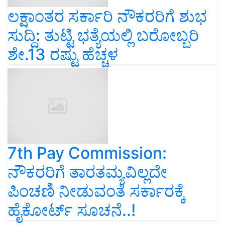
ಲಕ್ಷಾಂತರ ಸರ್ಕಾರಿ ನೌಕರರಿಗೆ ಶುಭ
ಸುದ್ದಿ: ತುಟ್ಟಿ ಭತ್ಯೆಯಲ್ಲಿ ಬರೋಬ್ಬರಿ
ಶೇ.13 ರಷ್ಟು ಹೆಚ್ಚಳ
7th Pay Commission:
ನೌಕರರಿಗೆ ತಾರತಮ್ಯವಿಲ್ಲದೇ
ಪಿಂಚಣಿ ನೀಡುವಂತೆ ಸರ್ಕಾರಕ್ಕೆ
ಹೈಕೋರ್ಟ್ ಸೂಚನೆ..!