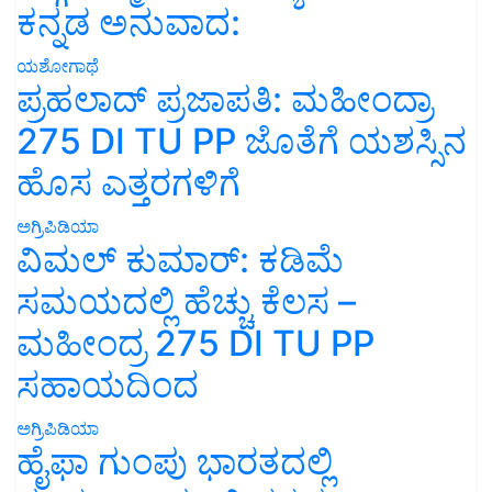
ಕನ್ನಡ ಅನುವಾದ:
ಯಶೋಗಾಥೆ
ಪ್ರಹಲಾದ್ ಪ್ರಜಾಪತಿ: ಮಹೀಂದ್ರಾ
275 DI TU PP ಜೊತೆಗೆ ಯಶಸ್ಸಿನ
ಹೊಸ ಎತ್ತರಗಳಿಗೆ
ಅಗ್ರಿಪಿಡಿಯಾ
ವಿಮಲ್ ಕುಮಾರ್: ಕಡಿಮೆ
ಸಮಯದಲ್ಲಿ ಹೆಚ್ಚು ಕೆಲಸ –
ಮಹೀಂದ್ರ 275 DI TU PP
ಸಹಾಯದಿಂದ
ಅಗ್ರಿಪಿಡಿಯಾ
ಹೈಫಾ ಗುಂಪು ಭಾರತದಲ್ಲಿ