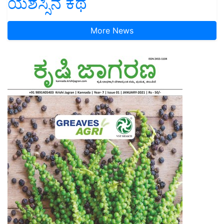
ಯಶಸ್ಸಿನ ಕಥೆ
More News