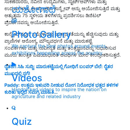
ಸಾಕಣೆದಾರರು, ನವೀನ ಉದ್ಯಮಿಗಳು, ಸ್ಟಾರ್ಟ್‌ಅಪ್‌ಗಳು ಮತ್ತು
ಯಶೋಗಾಥೆ
ಉದ್ಯಮಗಳನ್ನು ಕೇಂದ್ರೀಕರಿಸಿ ಕಾನ್ಕ್ಲೇವ್ ಅನ್ನು ಆಯೋಜಿಸುತ್ತಿದೆ ಮತ್ತು
ಅತ್ಯುತ್ತಮ 75 ಸ್ಥಳೀಯ ತಳಿಗಳನ್ನು ಪ್ರದರ್ಶಿಸಲು ಡಿಜಿಟಲ್
ಪ್ರದರ್ಶನವನ್ನು ಆಯೋಜಿಸುತ್ತಿದೆ.
Photo Gallery
ಕಾನ್ಕ್ಲೇವ್‌ನಲ್ಲಿನ ಸಮ್ಮೇಳನವು ಉತ್ಪಾದಕತೆಯನ್ನು ಹೆಚ್ಚಿಸುವುದು ಮತ್ತು
ಪ್ರಾಣಿಗಳ ಆರೋಗ್ಯ, ಮೌಲ್ಯವರ್ಧನೆ ಮತ್ತು ಮಾರುಕಟ್ಟೆ
We capture the best photos around events,
ಸಂಪರ್ಕಗಳು ಮತ್ತು ನಾವೀನ್ಯತೆ ಮತ್ತು ತಂತ್ರಜ್ಞಾನವನ್ನು ಸುಧಾರಿಸುವ
exhibitions happening across the country
ಮೂರು ತಾಂತ್ರಿಕ ವಿಷಯಾಧಾರಿತ ಅವಧಿಗಳ ಮೇಲೆ ಕೇಂದ್ರೀಕರಿಸುತ್ತದೆ.
ರೈತರಿಗೆ ಸಿಹಿ ಸುದ್ದಿ: ಮಾರುಕಟ್ಟೆಯಲ್ಲಿ ಗೋಧಿಗೆ ಬಂಪರ್ ಬೆಲೆ: ರೈತರ
ಮುಖದಲ್ಲಿ ನಗೆ!
Videos
Paddy: ಉತ್ತಮ ಇಳುವರಿ ನೀಡುವ ರೋಗ ನಿರೋಧಕ ಭತ್ತದ ತಳಿಗಳ
Handpicked videos to inspire the nation on
ಕುರಿತು ಇಲ್ಲಿದೆ ಸಮಗ್ರ ಮಾಹಿತಿ…
agriculture and related industry
Quiz