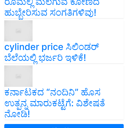
ರೂಮಲ್ಲಿ ಮಲಗುವ ಕೋಣದ
ಹುಬ್ಬೇರಿಸುವ ಸಂಗತಿಗಳಿವು!
cylinder price ಸಿಲಿಂಡರ್‌
ಬೆಲೆಯಲ್ಲಿ ಭರ್ಜರಿ ಇಳಿಕೆ!
ಕರ್ನಾಟಕದ “ನಂದಿನಿ” ಹೊಸ
ಉತ್ಪನ್ನ ಮಾರುಕಟ್ಟೆಗೆ: ವಿಶೇಷತೆ
ನೋಡಿ!