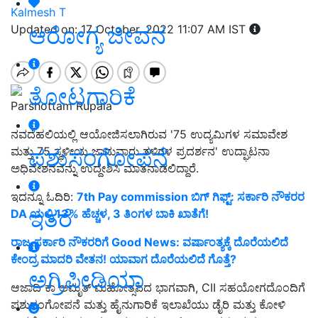
Kalmesh T
ಆರೋಗ್ಯ ಜೀವನ
Updated on: 17 October, 2022 11:07 AM IST
ತೋಟಗಾರಿಕೆ
Parshottam Rupala
ನವದೆಹಲಿಯಲ್ಲಿ ಆಯೋಜಿಸಲಾಗಿರುವ '75 ಉದ್ಯಮಿಗಳ ಸಮಾವೇಶ
ಪಶುಸಂಗೋಪನೆ
ಮತ್ತು 75 ಸ್ಥಳೀಯ ಜಾನುವಾರು ತಳಿಗಳ ಪ್ರದರ್ಶನ' ಉದ್ಘಾಟನಾ
ಅಧಿವೇಶನವನ್ನು ಉದ್ದೇಶಿಸಿ ಮಾತನಾಡಲಿದ್ದಾರೆ.
ಇದನ್ನೂ ಓದಿರಿ:
7th Pay commission ಬಿಗ್ ಗಿಫ್ಟ್: ಸರ್ಕಾರಿ ನೌಕರರ
ಇತರೆ
DA ಯಲ್ಲಿ 13% ಹೆಚ್ಚಳ, 3 ತಿಂಗಳ ಬಾಕಿ ಖಾತೆಗೆ!
ರಾಜ್ಯ ಸರ್ಕಾರಿ ನೌಕರರಿಗೆ Good News: ವರ್ಷಾಂತ್ಯಕ್ಕೆ ದೊರೆಯಲಿದೆ
ಕೇಂದ್ರ ಮಾದರಿ ವೇತನ! ಯಾವಾಗ ದೊರೆಯಲಿದೆ ಗೊತ್ತೆ?
ಅಗ್ರಿಪೀಡಿಯಾ
ಆಜಾದಿ ಕಾ ಅಮೃತ್ ಮಹೋತ್ಸವದ ಭಾಗವಾಗಿ, CII ಸಹಯೋಗದೊಂದಿಗೆ
ಪಶುಸಂಗೋಪನೆ ಮತ್ತು ಹೈನುಗಾರಿಕೆ ಇಲಾಖೆಯು ಡೈರಿ ಮತ್ತು ಕೋಳಿ