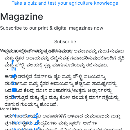
Take a quiz and test your agriculture knowledge
Magazine
Subscribe to our print & digital magazines now
Subscribe
We're social. Connect with us on:
ಪ್ರಮುಖ ಟ್ರೆಂಡ್‌ಗಳನ್ನು ಪ್ರದರ್ಶಿಸುವುದು, ಅವಕಾಶವನ್ನು ಗುರುತಿಸುವುದು
ಮತ್ತು ರೈತರ ಆದಾಯವನ್ನು ಹೆಚ್ಚಿಸುವತ್ತ ಗಮನಹರಿಸುವುದರೊಂದಿಗೆ ಡೈರಿ
ಮತ್ತು ಪೌಲ್ಟ್ರಿ ವಲಯಕ್ಕೆ ಸ್ಪಷ್ಟ ಮಾರ್ಗಸೂಚಿಯನ್ನು ರಚಿಸುವುದು.
ಕಾನ್‌ಕ್ಲೇವ್‌ನಲ್ಲಿನ ಸೆಷನ್‌ಗಳು ಡೈರಿ ಮತ್ತು ಪೌಲ್ಟ್ರಿ ವಲಯವನ್ನು
ಪರಿವರ್ತಿಸುವ ಮತ್ತು ರೈತರ ಆದಾಯವನ್ನು ಹೆಚ್ಚಿಸುವ ಸಾಮರ್ಥ್ಯವನ್ನು
ಒದಗಿಸುವ ಕೆಲವು ನವೀನ ಪರಿಹಾರಗಳು/ಉತ್ತಮ ಅಭ್ಯಾಸಗಳನ್ನು
ಪ್ರದರ್ಶಿಸುತ್ತವೆ ಮತ್ತು ಡೈರಿ ಮತ್ತು ಕೋಳಿ ವಲಯಕ್ಕೆ ಮಾರ್ಗ ನಕ್ಷೆಯನ್ನು
ರಚಿಸುವ ಗುರಿಯನ್ನು ಹೊಂದಿವೆ.
More Links
About us
ಇದು ಉದಯೋನ್ಮುಖ ಅವಕಾಶಗಳಿಗೆ ಆಳವಾದ ಧುಮುಕುವುದು ಮತ್ತು
Directory
ಪ್ರಗತಿಪರ ರೈತರು, ಉದ್ಯಮಿಗಳು ಮತ್ತು ಸ್ಟಾರ್ಟ್-ಅಪ್‌ಗಳ
Our Team
ಅನುಭವಗಳಿಂದ ಮೌಲ್ಯವರ್ಧನೆ, ವೈವಿಧ್ಯಮಯ ಉತ್ಪನ್ನಗಳ ಬಂಡವಾಳ