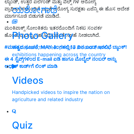
ಲ್ಯಾಂಡ್, ಉತ್ತರ ಐರ್ಲೆಂಡ್ ಮತ್ತು ವೆಲ್ಸ್ ಗಳ ಆರೋಗ್ಯ
ಯಶೋಗಾಥೆ
ಪ್ರಾಧಿಕಾರಗಳೊಂದಿಗೆ ಯುಕೆ ಆರೋಗ್ಯ ಸುರಕ್ಷತಾ ಏಜೆನ್ಸಿ ಈ ಹೊಸ ಆದೇಶ
ಮಾರ್ಗಸೂಚಿ ಬಿಡುಗಡೆ ಮಾಡಿದೆ.
ಮಂಕಿಪಾಕ್ಸ್ ಸೋಂಕಿತರು ಇತರರೊಂದಿಗೆ ನಿಕಟ ಸಂಪರ್ಕ
Photo Gallery
ಹೊಂದುವುದನ್ನು ಸಹ ನಿಲ್ಲಿಸುವಂತೆ ಸಲಹೆ ನೀಡಲಾಗಿದೆ.
#ಮಹತ್ವದ ಸೂಚನೆ; MAY ತಿಂಗಳಲ್ಲಿ 13 ದಿನ ಬಂದ್ ಇರಲಿವೆ ಬ್ಯಾಂಕ್!
We capture the best photos around events,
exhibitions happening across the country
ಈ 4 ಸ್ಟೆಪ್ಸ್‌ಗಳಿಂದ E-mail ಐಡಿ ಹಾಗೂ ಮೊಬೈಲ್‌ ನಂಬರ್‌ ಅನ್ನು
ಆಧಾರ್‌ ಕಾರ್ಡ್‌ಗೆ ಲಿಂಕ್‌ ಮಾಡಿ
Videos
Handpicked videos to inspire the nation on
agriculture and related industry
Quiz