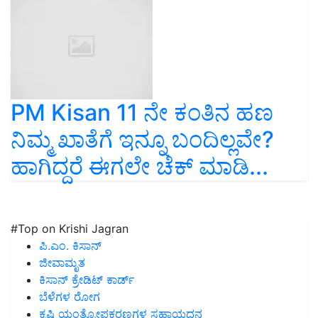
PM Kisan 11 ನೇ ಕಂತಿನ ಹಣ
ನಿಮ್ಮ ಖಾತೆಗೆ ಇನ್ನೂ ಬಂದಿಲ್ಲವೇ?
ಹಾಗಿದ್ದರೆ ಈಗಲೇ ಚೆಕ್‌ ಮಾಡಿ...
#Top on Krishi Jagran
ಪಿ.ಎಂ. ಕಿಸಾನ್
ಜೀವಾಮೃತ
ಕಿಸಾನ್ ಕ್ರೇಡಿಟ್ ಕಾರ್ಡ್
ಬೆಳೆಗಳ ರೋಗ
ಕೃಷಿ ಯಂತ್ರೋಪಕರಣಗಳ ಸಹಾಯಧನ