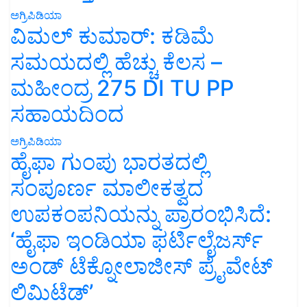
ಅಗ್ರಿಪಿಡಿಯಾ
ವಿಮಲ್ ಕುಮಾರ್: ಕಡಿಮೆ
ಸಮಯದಲ್ಲಿ ಹೆಚ್ಚು ಕೆಲಸ –
ಮಹೀಂದ್ರ 275 DI TU PP
ಸಹಾಯದಿಂದ
ಅಗ್ರಿಪಿಡಿಯಾ
ಹೈಫಾ ಗುಂಪು ಭಾರತದಲ್ಲಿ
ಸಂಪೂರ್ಣ ಮಾಲೀಕತ್ವದ
ಉಪಕಂಪನಿಯನ್ನು ಪ್ರಾರಂಭಿಸಿದೆ:
‘ಹೈಫಾ ಇಂಡಿಯಾ ಫರ್ಟಿಲೈಜರ್ಸ್
ಅಂಡ್ ಟೆಕ್ನೋಲಾಜೀಸ್ ಪ್ರೈವೇಟ್
ಲಿಮಿಟೆಡ್’