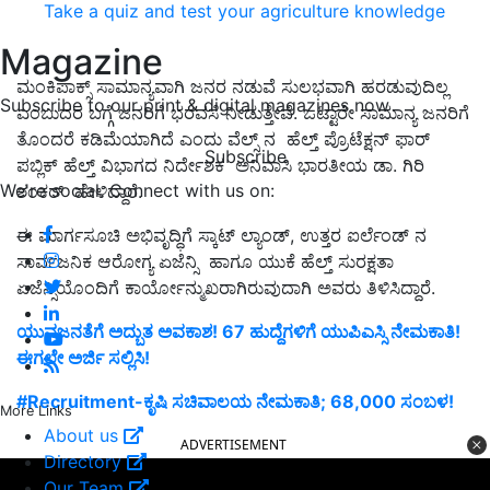
Take a quiz and test your agriculture knowledge
Magazine
ಮಂಕಿಪಾಕ್ಸ್ ಸಾಮಾನ್ಯವಾಗಿ ಜನರ ನಡುವೆ ಸುಲಭವಾಗಿ ಹರಡುವುದಿಲ್ಲ
Subscribe to our print & digital magazines now
ಎಂಬುದರ ಬಗ್ಗೆ ಜನರಿಗೆ ಭರವಸೆ ನೀಡುತ್ತೇವೆ. ಒಟ್ಟಾರೇ ಸಾಮಾನ್ಯ ಜನರಿಗೆ
ತೊಂದರೆ ಕಡಿಮೆಯಾಗಿದೆ ಎಂದು ವೆಲ್ಸ್ ನ ಹೆಲ್ತ್ ಪ್ರೊಟೆಕ್ಷನ್ ಫಾರ್
Subscribe
ಪಬ್ಲಿಕ್ ಹೆಲ್ತ್ ವಿಭಾಗದ ನಿರ್ದೇಶಕ ಅನಿವಾಸಿ ಭಾರತೀಯ ಡಾ. ಗಿರಿ
We're social. Connect with us on:
ಶಂಕರ್ ಹೇಳಿದ್ದಾರೆ.
ಈ ಮಾರ್ಗಸೂಚಿ ಅಭಿವೃದ್ಧಿಗೆ ಸ್ಕಾಟ್ ಲ್ಯಾಂಡ್, ಉತ್ತರ ಐರ್ಲೆಂಡ್ ನ
ಸಾರ್ವಜನಿಕ ಆರೋಗ್ಯ ಏಜೆನ್ಸಿ ಹಾಗೂ ಯುಕೆ ಹೆಲ್ತ್ ಸುರಕ್ಷತಾ
ಏಜೆನ್ಸಿಯೊಂದಿಗೆ ಕಾರ್ಯೋನ್ಮುಖರಾಗಿರುವುದಾಗಿ ಅವರು ತಿಳಿಸಿದ್ದಾರೆ.
ಯುವಜನತೆಗೆ ಅದ್ಬುತ ಅವಕಾಶ! 67 ಹುದ್ದೆಗಳಿಗೆ ಯುಪಿಎಸ್ಸಿ ನೇಮಕಾತಿ!
ಈಗಲೇ ಅರ್ಜಿ ಸಲ್ಲಿಸಿ!
#Recruitment-ಕೃಷಿ ಸಚಿವಾಲಯ ನೇಮಕಾತಿ; 68,000 ಸಂಬಳ!
More Links
About us
ADVERTISEMENT
Directory
Our Team