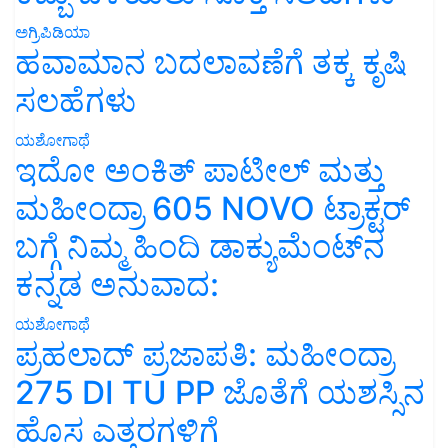
ಅಗ್ರಿಪಿಡಿಯಾ
ಹವಾಮಾನ ಬದಲಾವಣೆಗೆ ತಕ್ಕ ಕೃಷಿ
ಸಲಹೆಗಳು
ಯಶೋಗಾಥೆ
ಇದೋ ಅಂಕಿತ್ ಪಾಟೀಲ್ ಮತ್ತು
ಮಹೀಂದ್ರಾ 605 NOVO ಟ್ರಾಕ್ಟರ್
ಬಗ್ಗೆ ನಿಮ್ಮ ಹಿಂದಿ ಡಾಕ್ಯುಮೆಂಟ್‌ನ
ಕನ್ನಡ ಅನುವಾದ:
ಯಶೋಗಾಥೆ
ಪ್ರಹಲಾದ್ ಪ್ರಜಾಪತಿ: ಮಹೀಂದ್ರಾ
275 DI TU PP ಜೊತೆಗೆ ಯಶಸ್ಸಿನ
ಹೊಸ ಎತ್ತರಗಳಿಗೆ