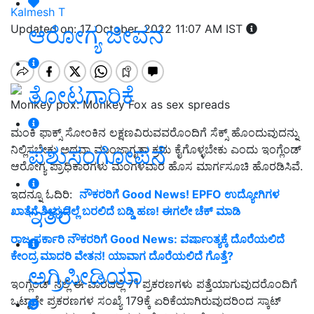
Kalmesh T
ಆರೋಗ್ಯ ಜೀವನ
Updated on: 17 October, 2022 11:07 AM IST
ತೋಟಗಾರಿಕೆ
Monkey pox: Monkey Fox as sex spreads
ಮಂಕಿ ಫಾಕ್ಸ್ ಸೋಂಕಿನ ಲಕ್ಷಣವಿರುವವರೊಂದಿಗೆ ಸೆಕ್ಸ್ ಹೊಂದುವುದನ್ನು
ಪಶುಸಂಗೋಪನೆ
ನಿಲ್ಲಿಸಬೇಕು ಅಥವಾ ಮುಂಜಾಗೃತಾ ಕ್ರಮ ಕೈಗೊಳ್ಳಬೇಕು ಎಂದು ಇಂಗ್ಲೆಂಡ್
ಆರೋಗ್ಯ ಪ್ರಾಧಿಕಾರಗಳು ಮಂಗಳವಾರ ಹೊಸ ಮಾರ್ಗಸೂಚಿ ಹೊರಡಿಸಿವೆ.
ಇದನ್ನೂ ಓದಿರಿ:
ನೌಕರರಿಗೆ Good News! EPFO ಉದ್ಯೋಗಿಗಳ
ಇತರೆ
ಖಾತೆಗೆ ಶೀಘ್ರದಲ್ಲೆ ಬರಲಿದೆ ಬಡ್ಡಿ ಹಣ! ಈಗಲೇ ಚೆಕ್‌ ಮಾಡಿ
ರಾಜ್ಯ ಸರ್ಕಾರಿ ನೌಕರರಿಗೆ Good News: ವರ್ಷಾಂತ್ಯಕ್ಕೆ ದೊರೆಯಲಿದೆ
ಕೇಂದ್ರ ಮಾದರಿ ವೇತನ! ಯಾವಾಗ ದೊರೆಯಲಿದೆ ಗೊತ್ತೆ?
ಅಗ್ರಿಪೀಡಿಯಾ
ಇಂಗ್ಲೆಂಡ್ ನಲ್ಲಿ ಈ ವಾರದಲ್ಲಿ 71 ಪ್ರಕರಣಗಳು ಪತ್ತೆಯಾಗುವುದರೊಂದಿಗೆ
ಒಟ್ಟಾರೇ ಪ್ರಕರಣಗಳ ಸಂಖ್ಯೆ 179ಕ್ಕೆ ಏರಿಕೆಯಾಗಿರುವುದರಿಂದ ಸ್ಕಾಟ್