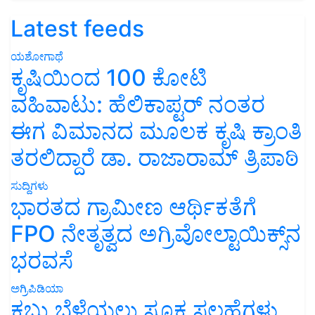
Latest feeds
ಯಶೋಗಾಥೆ
ಕೃಷಿಯಿಂದ 100 ಕೋಟಿ
ವಹಿವಾಟು: ಹೆಲಿಕಾಪ್ಟರ್ ನಂತರ
ಈಗ ವಿಮಾನದ ಮೂಲಕ ಕೃಷಿ ಕ್ರಾಂತಿ
ತರಲಿದ್ದಾರೆ ಡಾ. ರಾಜಾರಾಮ್ ತ್ರಿಪಾಠಿ
ಸುದ್ದಿಗಳು
ಭಾರತದ ಗ್ರಾಮೀಣ ಆರ್ಥಿಕತೆಗೆ
FPO ನೇತೃತ್ವದ ಅಗ್ರಿವೋಲ್ಟಾಯಿಕ್ಸ್‌ನ
ಭರವಸೆ
ಅಗ್ರಿಪಿಡಿಯಾ
ಕಬ್ಬು ಬೆಳೆಯಲು ಸೂಕ್ತ ಸಲಹೆಗಳು