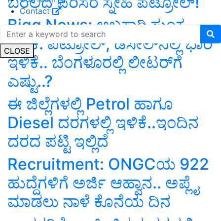
ಬರಲಿದೆ ಪರಿಸರ ಸ್ನೇಹಿ ಪೆಟ್ರೋಲ್!
Contact
Bigg News: ಅಬಕಾರಿ ಸುಂಕ
ಇಳಿಕೆ: ಪೆಟ್ರೋಲ್‌, ಡಿಸೇಲ್‌ನಲ್ಲಿ ಭಾರಿ
CLOSE
ಇಳಿಕೆ.. ಬೆಂಗಳೂರಲ್ಲಿ ಲೀಟರ್‌ಗೆ
ಎಷ್ಟು..?
ಈ ಜಿಲ್ಲೆಗಳಲ್ಲಿ Petrol ಹಾಗೂ
Diesel ದರಗಳಲ್ಲಿ ಇಳಿಕೆ..ಇಂದಿನ
ದರದ ಪಟ್ಟಿ ಇಲ್ಲಿದೆ
Recruitment: ONGCಯ 922
ಹುದ್ದೆಗಳಿಗೆ ಅರ್ಜಿ ಆಹ್ವಾನ.. ಅಪ್ಲೈ
ಮಾಡಲು ನಾಳೆ ಕೊನೆಯ ದಿನ