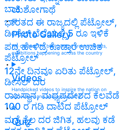
ಬಾಕಿ
ಯಶೋಗಾಥೆ
ಭಾರತದ ಈ ರಾಜ್ಯದಲ್ಲಿ ಪೆಟ್ರೋಲ್,
ಡೀಸೆಲ್ ಬೆಲೆಯಲ್ಲಿ 5 ರೂ ಇಳಿಕೆ
Photo Gallery
ಪದ್ಯ ಹೇಳಿದ್ರೆ ಕೊಡ್ತಾರೆ ಉಚಿತ
We capture the best photos around events,
exhibitions happening across the country
ಪೆಟ್ರೋಲ್
12ನೇ ದಿನವೂ ಏರಿತು ಪೆಟ್ರೋಲ್‌,
Videos
ಡೀಸೆಲ್‌ ದರ
Handpicked videos to inspire the nation on
ರಾಜಸ್ಥಾನ, ಮಧ್ಯಪ್ರದೇಶದ ಕೆಲವೆಡೆ
agriculture and related industry
100 ರ ಗಡಿ ದಾಟಿದ ಪೆಟ್ರೋಲ್
ಮತ್ತೆ ತೈಲ ದರ ಜಿಗಿತ, ಹಲವು ಕಡೆ
Quiz