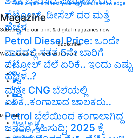
ಶತಕ ಬಾರಿಸಿದ ಪೆಟ್ರೋಲ್‌ ದರ
Take a quiz and test your agriculture knowledge
ಪೆಟ್ರೋಲ್, ಡೀಸೆಲ್ ದರ ಮತ್ತೆ
Magazine
ಹೆಚ್ಚಳ
Subscribe to our print & digital magazines now
Petrol Diesel Price: ಒಂದೇ
Subscribe
ವಾರದಲ್ಲಿ ಸತತ 5ನೇ ಬಾರಿಗೆ
We're social. Connect with us on:
ಪೆಟ್ರೋಲ್‌ ಬೆಲೆ ಏರಿಕೆ.. ಇಂದು ಎಷ್ಟು
ಹೆಚ್ಚಳ..?
ಮತ್ತೇ CNG ಬೆಲೆಯಲ್ಲಿ
ಏರಿಕೆ..ಕಂಗಾಲಾದ ಚಾಲಕರು..
Petrol ಬೆಲೆಯಿಂದ ಕಂಗಾಲಾಗಿದ್ದ
More Links
About us
ಜನರಿಗೆ ಸಿಹಿಸುದ್ದಿ; 2025 ಕ್ಕೆ
Directory
Our Team