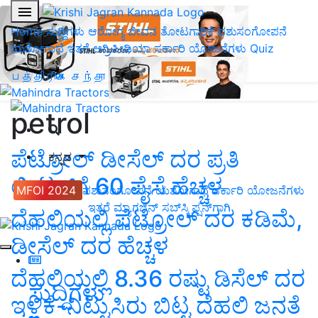
Home
ಸುದ್ದಿಗಳು
ಆರೋಗ್ಯ ಜೀವನ
ತೋಟಗಾರಿಕೆ
ಪಶುಸಂಗೋಪನೆ
ಯಶೋಗಾಥೆ
ಇತರೆ
ಅಗ್ರಿಪೀಡಿಯಾ
ಸರ್ಕಾರಿ ಯೋಜನೆಗಳು
Quiz
பத்திரிகை சந்தா
petrol
ಪೆಟ್ರೋಲ್ ಡೀಸೆಲ್ ದರ ಪ್ರತಿ
ಕನ್ನಡ
ಲೀಟರ್‌ಗೆ 60 ಪೈಸೆ ಹೆಚ್ಚಳ
MFOI 2024
ಪಶುಸಂಗೋಪನೆ
ಯಶೋಗಾಥೆ
ಸರ್ಕಾರಿ ಯೋಜನೆಗಳು
ಇತರೆ
ಮ್ಯಾಗಜಿನ್‌ ಸಬ್‌ಸ್ಕ್ರಿಪ್ಷನ್‌ಗಾಗಿ
ದೆಹಲಿಯಲ್ಲಿ ಪೆಟ್ರೋಲ್ ದರ ಕಡಿಮೆ,
ಡೀಸೆಲ್ ದರ ಹೆಚ್ಚಳ
ದೆಹಲಿಯಲ್ಲಿ 8.36 ರಷ್ಟು ಡಿಸೆಲ್ ದರ
ಸುದ್ದಿಗಳು
ಇಳಿಕೆ-ನಿಟ್ಟುಸಿರು ಬಿಟ್ಟ ದೆಹಲಿ ಜನತೆ