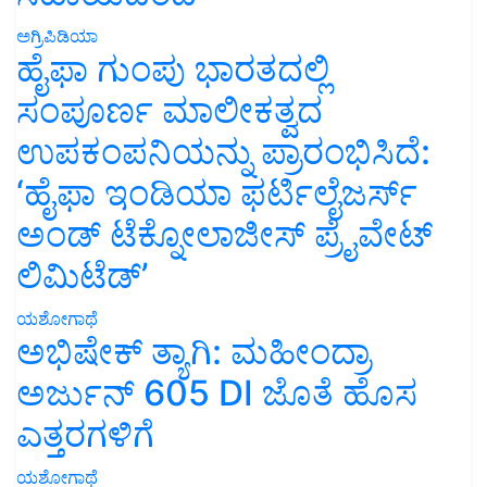
ಅಗ್ರಿಪಿಡಿಯಾ
ಹೈಫಾ ಗುಂಪು ಭಾರತದಲ್ಲಿ
ಸಂಪೂರ್ಣ ಮಾಲೀಕತ್ವದ
ಉಪಕಂಪನಿಯನ್ನು ಪ್ರಾರಂಭಿಸಿದೆ:
‘ಹೈಫಾ ಇಂಡಿಯಾ ಫರ್ಟಿಲೈಜರ್ಸ್
ಅಂಡ್ ಟೆಕ್ನೋಲಾಜೀಸ್ ಪ್ರೈವೇಟ್
ಲಿಮಿಟೆಡ್’
ಯಶೋಗಾಥೆ
ಅಭಿಷೇಕ್ ತ್ಯಾಗಿ: ಮಹೀಂದ್ರಾ
ಅರ್ಜುನ್ 605 DI ಜೊತೆ ಹೊಸ
ಎತ್ತರಗಳಿಗೆ
ಯಶೋಗಾಥೆ