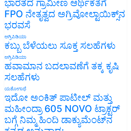
ಭಾರತದ ಗ್ರಾಮೀಣ ಆರ್ಥಿಕತೆಗೆ
FPO ನೇತೃತ್ವದ ಅಗ್ರಿವೋಲ್ಟಾಯಿಕ್ಸ್‌ನ
ಭರವಸೆ
ಅಗ್ರಿಪಿಡಿಯಾ
ಕಬ್ಬು ಬೆಳೆಯಲು ಸೂಕ್ತ ಸಲಹೆಗಳು
ಅಗ್ರಿಪಿಡಿಯಾ
ಹವಾಮಾನ ಬದಲಾವಣೆಗೆ ತಕ್ಕ ಕೃಷಿ
ಸಲಹೆಗಳು
ಯಶೋಗಾಥೆ
ಇದೋ ಅಂಕಿತ್ ಪಾಟೀಲ್ ಮತ್ತು
ಮಹೀಂದ್ರಾ 605 NOVO ಟ್ರಾಕ್ಟರ್
ಬಗ್ಗೆ ನಿಮ್ಮ ಹಿಂದಿ ಡಾಕ್ಯುಮೆಂಟ್‌ನ
ಕನ್ನಡ ಅನುವಾದ: