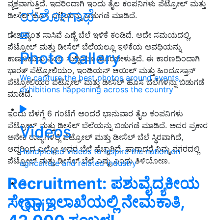
ವ್ಯಕ್ತವಾಗುತ್ತಿದೆ. ಇದರಿಂದಾಗಿ ಇಂದು ತೈಲ ಕಂಪನಿಗಳು ಪೆಟ್ರೋಲ್ ಮತ್ತು
ಯಶೋಗಾಥೆ
ಡೀಸೆಲ್ ಹೊಸ ಪಟ್ಟಿಯನ್ನು ಬಿಡುಗಡೆ ಮಾಡಿದೆ.
ದೇಶಾದ್ಯಂತ ಸಾಸಿವೆ ಎಣ್ಣೆ ಬೆಲೆ ಇಳಿಕೆ ಕಂಡಿದೆ. ಅದೇ ಸಮಯದಲ್ಲಿ,
ಪೆಟ್ರೋಲ್ ಮತ್ತು ಡೀಸೆಲ್ ಬೆಲೆಯಲ್ಲೂ ಇಳಿಕೆಯ ಅವಧಿಯನ್ನು
Photo Gallery
ಕಾಣಬಹುದು ಎಂಬ ಸುದ್ದಿಯೂ ಹೊರಬೀಳುತ್ತಿದೆ. ಈ ಕಾರಣದಿಂದಾಗಿ
ಭಾರತ್ ಪೆಟ್ರೋಲಿಯಂ, ಇಂಡಿಯನ್ ಆಯಿಲ್ ಮತ್ತು ಹಿಂದೂಸ್ತಾನ್
We capture the best photos around events,
ಪೆಟ್ರೋಲಿಯಂ ಪೆಟ್ರೋಲ್ ಮತ್ತು ಡೀಸೆಲ್ ಹೊಸ ಬೆಲೆಗಳನ್ನು ಬಿಡುಗಡೆ
exhibitions happening across the country
ಮಾಡಿದೆ.
ಇಂದು ಬೆಳಗ್ಗೆ 6 ಗಂಟೆಗೆ ಅಂದರೆ ಭಾನುವಾರ ತೈಲ ಕಂಪನಿಗಳು
ಪೆಟ್ರೋಲ್ ಮತ್ತು ಡೀಸೆಲ್ ಬೆಲೆಯನ್ನು ಬಿಡುಗಡೆ ಮಾಡಿದೆ. ಅದರ ಪ್ರಕಾರ
Videos
ಅನೇಕ ರಾಜ್ಯಗಳಲ್ಲಿ ಪೆಟ್ರೋಲ್ ಮತ್ತು ಡೀಸೆಲ್ ಬೆಲೆ ಸ್ಥಿರವಾಗಿದೆ,
ಆದ್ದರಿಂದ ಎಲ್ಲೋ ಅದರ ಬೆಲೆ ಹೆಚ್ಚಾಗಿದೆ. ಹಾಗಾದರೆ ನಿಮ್ಮ ನಗರದಲ್ಲಿ
Handpicked videos to inspire the nation on
ಪೆಟ್ರೋಲ್ ಮತ್ತು ಡೀಸೆಲ್ ಬೆಲೆ ಎಷ್ಟು ಎಂದು ತಿಳಿಯೋಣ.
agriculture and related industry
Recruitment: ಪಶುವೈದ್ಯಕೀಯ
ಸೇವಾ ಇಲಾಖೆಯಲ್ಲಿ ನೇಮಕಾತಿ,
Quiz