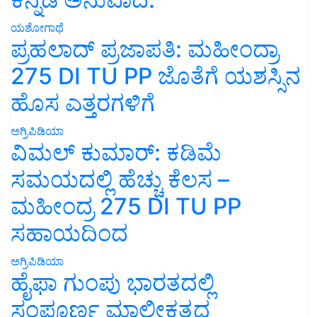
ಯಶೋಗಾಥೆ
ಪ್ರಹಲಾದ್ ಪ್ರಜಾಪತಿ: ಮಹೀಂದ್ರಾ
275 DI TU PP ಜೊತೆಗೆ ಯಶಸ್ಸಿನ
ಹೊಸ ಎತ್ತರಗಳಿಗೆ
ಅಗ್ರಿಪಿಡಿಯಾ
ವಿಮಲ್ ಕುಮಾರ್: ಕಡಿಮೆ
ಸಮಯದಲ್ಲಿ ಹೆಚ್ಚು ಕೆಲಸ –
ಮಹೀಂದ್ರ 275 DI TU PP
ಸಹಾಯದಿಂದ
ಅಗ್ರಿಪಿಡಿಯಾ
ಹೈಫಾ ಗುಂಪು ಭಾರತದಲ್ಲಿ
ಸಂಪೂರ್ಣ ಮಾಲೀಕತ್ವದ