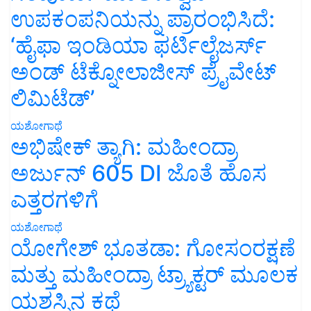
ಉಪಕಂಪನಿಯನ್ನು ಪ್ರಾರಂಭಿಸಿದೆ:
‘ಹೈಫಾ ಇಂಡಿಯಾ ಫರ್ಟಿಲೈಜರ್ಸ್
ಅಂಡ್ ಟೆಕ್ನೋಲಾಜೀಸ್ ಪ್ರೈವೇಟ್
ಲಿಮಿಟೆಡ್’
ಯಶೋಗಾಥೆ
ಅಭಿಷೇಕ್ ತ್ಯಾಗಿ: ಮಹೀಂದ್ರಾ
ಅರ್ಜುನ್ 605 DI ಜೊತೆ ಹೊಸ
ಎತ್ತರಗಳಿಗೆ
ಯಶೋಗಾಥೆ
ಯೋಗೇಶ್ ಭೂತಡಾ: ಗೋಸಂರಕ್ಷಣೆ
ಮತ್ತು ಮಹೀಂದ್ರಾ ಟ್ರ್ಯಾಕ್ಟರ್ ಮೂಲಕ
ಯಶಸ್ಸಿನ ಕಥೆ