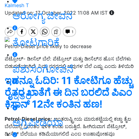
Kalmesh T
ಆರೋಗ್ಯ ಜೀವನ
Updated on: 17 October, 2022 11:08 AM IST
ತೋಟಗಾರಿಕೆ
Petrol-Diesel price likely to decrease
ಪೆಟ್ರೋಲ್- ಡೀಸೆಲ್ ಬೆಲೆ: ಪೆಟ್ರೋಲ್ ಮತ್ತು ಡೀಸೆಲ್‌ನ ಹೊಸ ಬೆಲೆಗಳು
ಪಶುಸಂಗೋಪನೆ
ಬಿಡುಗಡೆಯಾಗಿದೆ, ನಿಮ್ಮ ನಗರದಲ್ಲಿ ಅವುಗಳ ಬೆಲೆ ಎಷ್ಟು ಎಂದು ತಿಳಿಯಿರಿ
ಇದನ್ನೂ ಓದಿರಿ: 11 ಕೋಟಿಗೂ ಹೆಚ್ಚು
ರೈತರ ಖಾತೆಗೆ ಈ ದಿನ ಬರಲಿದೆ ಪಿಎಂ
ಇತರೆ
ಕಿಸಾನ್‌ 12ನೇ ಕಂತಿನ ಹಣ!
Petrol-Diesel price:
ಅಂತರಾಷ್ಟ್ರೀಯ ಮಾರುಕಟ್ಟೆಯಲ್ಲಿ ಕಚ್ಚಾ ತೈಲ
ಅಗ್ರಿಪೀಡಿಯಾ
ಬೆಲೆಯಲ್ಲಿ ನಿರಂತರ ಇಳಿಕೆ ಕಂಡು ಬರುತ್ತಿದೆ. ಹೀಗಿರುವಾಗ ಪೆಟ್ರೋಲ್‌,
ಡೀಸೆಲ್‌ ಬೆಲೆಯೂ ಕಡಿಮೆಯಾಗಲಿದೆ ಎಂಬ ಊಹಾಪೋಹವೂ