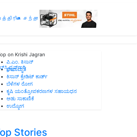
த்திரிகை சந்தா
op on Krishi Jagran
ಪಿ.ಎಂ. ಕಿಸಾನ್
ಸ್ಕ್ರಿಪ್ಷನ್‌ಗಾಗಿ
ಜೀವಾಮೃತ
ಕಿಸಾನ್ ಕ್ರೇಡಿಟ್ ಕಾರ್ಡ್
ಬೆಳೆಗಳ ರೋಗ
ಕೃಷಿ ಯಂತ್ರೋಪಕರಣಗಳ ಸಹಾಯಧನ
ಆಡು ಸಾಕಾಣಿಕೆ
ಉದ್ಯೋಗ
op Stories