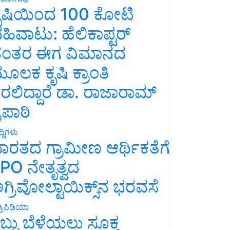
ೃಷಿಯಿಂದ 100 ಕೋಟಿ
ಹಿವಾಟು: ಹೆಲಿಕಾಪ್ಟರ್
ಂತರ ಈಗ ವಿಮಾನದ
ೂಲಕ ಕೃಷಿ ಕ್ರಾಂತಿ
ರಲಿದ್ದಾರೆ ಡಾ. ರಾಜಾರಾಮ್
್ರಿಪಾಠಿ
್ದಿಗಳು
ಾರತದ ಗ್ರಾಮೀಣ ಆರ್ಥಿಕತೆಗೆ
PO ನೇತೃತ್ವದ
ಗ್ರಿವೋಲ್ಟಾಯಿಕ್ಸ್‌ನ ಭರವಸೆ
್ರಿಪಿಡಿಯಾ
ಬ್ಬು ಬೆಳೆಯಲು ಸೂಕ್ತ