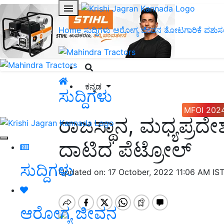
Home
ಸುದ್ದಿಗಳು
ಆರೋಗ್ಯ ಜೀವನ
ತೋಟಗಾರಿಕೆ
ಪಶುಸ
ಕನ್ನಡ
ಸುದ್ದಿಗಳು
MFOI 202
ರಾಜಸ್ಥಾನ, ಮಧ್ಯಪ್ರದ
ದಾಟಿದ ಪೆಟ್ರೋಲ್
ಸುದ್ದಿಗಳು
Updated on: 17 October, 2022 11:06 AM IS
ಆರೋಗ್ಯ ಜೀವನ