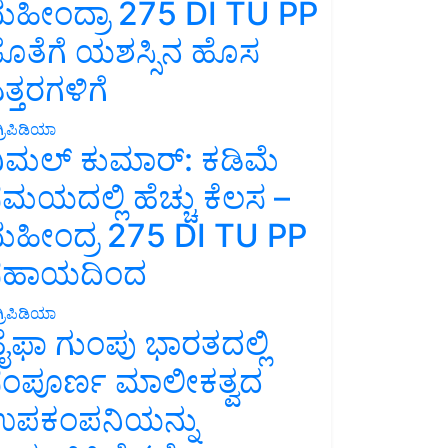
ಹೀಂದ್ರಾ 275 DI TU PP
ೊತೆಗೆ ಯಶಸ್ಸಿನ ಹೊಸ
ತ್ತರಗಳಿಗೆ
್ರಿಪಿಡಿಯಾ
ಿಮಲ್ ಕುಮಾರ್: ಕಡಿಮೆ
ಮಯದಲ್ಲಿ ಹೆಚ್ಚು ಕೆಲಸ –
ಹೀಂದ್ರ 275 DI TU PP
ಸಹಾಯದಿಂದ
್ರಿಪಿಡಿಯಾ
ೈಫಾ ಗುಂಪು ಭಾರತದಲ್ಲಿ
ಂಪೂರ್ಣ ಮಾಲೀಕತ್ವದ
ಪಕಂಪನಿಯನ್ನು