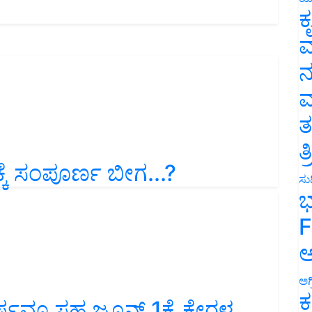
ಕ
ವ
ನ
ಮ
ತ
ತ
ಕ್ಕೆ ಸಂಪೂರ್ಣ ಬೀಗ...?
ಸುದ
ಭ
F
ಅ
ಅಗ
ಕ
್ಷವೂ ಸಹ ಜೂನ್ 1ಕ್ಕೆ ಕೇರಳ