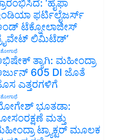
್ರಾರಂಭಿಸಿದೆ: ‘ಹೈಫಾ
ಂಡಿಯಾ ಫರ್ಟಿಲೈಜರ್ಸ್
ಂಡ್ ಟೆಕ್ನೋಲಾಜೀಸ್
್ರೈವೇಟ್ ಲಿಮಿಟೆಡ್’
ಶೋಗಾಥೆ
ಭಿಷೇಕ್ ತ್ಯಾಗಿ: ಮಹೀಂದ್ರಾ
ರ್ಜುನ್ 605 DI ಜೊತೆ
ೊಸ ಎತ್ತರಗಳಿಗೆ
ಶೋಗಾಥೆ
ೋಗೇಶ್ ಭೂತಡಾ:
ೋಸಂರಕ್ಷಣೆ ಮತ್ತು
ಹೀಂದ್ರಾ ಟ್ರ್ಯಾಕ್ಟರ್ ಮೂಲಕ