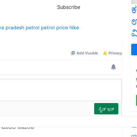
ಕ
Subscribe
ಉ
hya pradesh
petrol
petrol price hike
ವ
L
ಯ