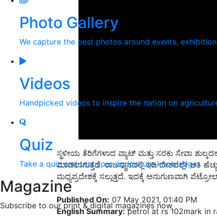
Photo Gallery
We capture the best photos around events, exhibitio
Videos
Handpicked videos to inspire the nation on agricultur
Quiz
ಸ್ಥಳೀಯ ತೆರಿಗೆಗಳಾದ ವ್ಯಾಟ್ ಮತ್ತು ಸರಕು ಸೇವಾ ಶು
Take a quiz and test your agriculture knowledge
ಮಾಡಲಾಗುತ್ತದೆ. ರಾಜಸ್ಥಾನದಲ್ಲಿ ಇಡಿ ದೇಶದಲ್ಲೇ ಅತಿ ಹೆಚ್ಚ
ಮಧ್ಯಪ್ರದೇಶಕ್ಕೆ ಸಲ್ಲುತ್ತದೆ. ಇದಕ್ಕೆ ಅನುಗುಣವಾಗಿ ಪೆಟ್ರ
Magazine
Published On:
07 May 2021, 01:40 PM
Subscribe to our print & digital magazines now
English Summary:
petrol at rs 102mark in