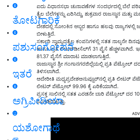
ಐದು ವಿಧಾನಸಭಾ ಚುನಾವಣೆಗಳ ಸಂದರ್ಭದಲ್ಲಿ ಬೆಲೆ ಪರಿಷ
ತೈಲ ಬೆಲೆಗಳನ್ನು ಏರಿಸಿದ್ದು, ಶುಕ್ರವಾರ ರಾಜಸ್ಥಾನ ಮತ್ತು
ತೋಟಗಾರಿಕೆ
ದೇಶದಲ್ಲಿ ಸೋಂಕಿನ ಅಬ್ಬರ ಹಾಗೂ ಹಲವು ರಾಜ್ಯಗಳಲ್ಲಿ ಜನತ
ಬೀಳುತ್ತಿದೆ.
ಸರ್ಕಾರಿ ಸ್ವಾಮ್ಯದತೈಲ ಕಂಪನಿಗಳಲ್ಲಿ ಸತತ ನಾಲ್ಕನೇ ದಿನ
ಪಶುಸಂಗೋಪನೆ
ಹಾಗೂ ಪ್ರತಿ ಲೀಟರ್‌ಡೀಸೆಲ್‌ಗೆ 31 ಪೈಸೆ ಹೆಚ್ಚಳವಾಗಿದೆ
81.37 ಪೈಸೆಗೆ ಮಾರಾಟ ಮಾಡಲಾಗುತ್ತಿದೆ.
ರಾಜಾಸ್ಥಾನ ಶ್ರೀ ಗಂಗಾನಗರಜಿಲ್ಲೆಯಲ್ಲಿ ಪ್ರತಿ ಪೆಟ್ರೋ
ಇತರೆ
ತಿಳಿಸಲಾಗಿದೆ.
ಅದೇರೀತಿ ಮಧ್ಯಪ್ರದೇಶಅನುಪ್ಪೂರ್‌ನಲ್ಲಿ ಪ್ರತಿ ಲೀಟರ್ ಪೆ
ಲೀಟರ್ ಪೆಟ್ರೋಲ್ 99.96 ಕ್ಕೆ ಏರಿಕೆಯಾಗಿದೆ.
ಪ್ರಸಕ್ತ ಸಾಲಿನಲ್ಲಿ ಸತತ ಎರಡನೇ ಬಾರಿ ಪೆಟ್ರೋಲ್‌ ದರ 1
ಅಗ್ರಿಪೀಡಿಯಾ
ರೂಗಡಿದಾಟಿತ್ತು.
ADV
ಯಶೋಗಾಥೆ