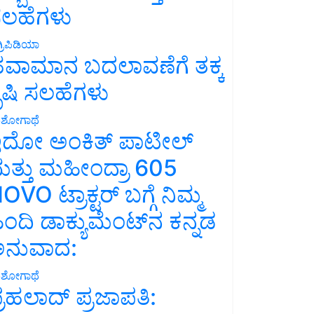
ಲಹೆಗಳು
್ರಿಪಿಡಿಯಾ
ವಾಮಾನ ಬದಲಾವಣೆಗೆ ತಕ್ಕ
ೃಷಿ ಸಲಹೆಗಳು
ಶೋಗಾಥೆ
ದೋ ಅಂಕಿತ್ ಪಾಟೀಲ್
ತ್ತು ಮಹೀಂದ್ರಾ 605
OVO ಟ್ರಾಕ್ಟರ್ ಬಗ್ಗೆ ನಿಮ್ಮ
ಿಂದಿ ಡಾಕ್ಯುಮೆಂಟ್‌ನ ಕನ್ನಡ
ನುವಾದ:
ಶೋಗಾಥೆ
್ರಹಲಾದ್ ಪ್ರಜಾಪತಿ: