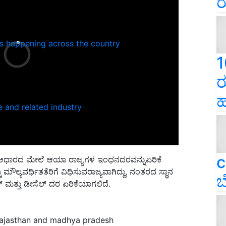
ರ
ns happening across the country
1
ರ
ಹ
e and related industry
c
ಲ್ಕದಆಧಾರದ ಮೇಲೆ ಆಯಾ ರಾಜ್ಯಗಳ ಇಂಧನದರವನ್ನುಏರಿಕೆ
ು ಮೌಲ್ಯವರ್ಧಿತತೆರಿಗೆ ವಿಧಿಸುವರಾಜ್ಯವಾಗಿದ್ದು, ನಂತರದ ಸ್ಥಾನ
ಬ
ೋಲ್ ಮತ್ತು ಡೀಸೆಲ್‌ ದರ ಏರಿಕೆಯಾಗಲಿದೆ.
 rajasthan and madhya pradesh