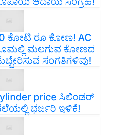
ೂಪಾಯಿ ಆದಾಯ ಸಂಗ್ರಹ!
0 ಕೋಟಿ ರೂ ಕೋಣ! AC
ೂಮಲ್ಲಿ ಮಲಗುವ ಕೋಣದ
ುಬ್ಬೇರಿಸುವ ಸಂಗತಿಗಳಿವು!
ylinder price ಸಿಲಿಂಡರ್‌
ೆಲೆಯಲ್ಲಿ ಭರ್ಜರಿ ಇಳಿಕೆ!