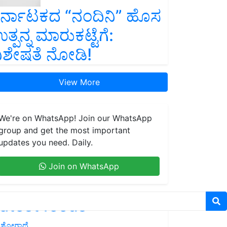
ರ್ನಾಟಕದ “ನಂದಿನಿ” ಹೊಸ
ತ್ಪನ್ನ ಮಾರುಕಟ್ಟೆಗೆ:
ಿಶೇಷತೆ ನೋಡಿ!
View More
We're on WhatsApp! Join our WhatsApp
group and get the most important
updates you need. Daily.
Join on WhatsApp
atest feeds
ಶೋಗಾಥೆ