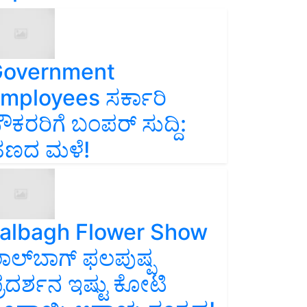
overnment
mployees ಸರ್ಕಾರಿ
ೌಕರರಿಗೆ ಬಂಪರ್‌ ಸುದ್ದಿ:
ಣದ ಮಳೆ!
albagh Flower Show
ಾಲ್‌ಬಾಗ್ ಫಲಪುಷ್ಪ
್ರದರ್ಶನ ಇಷ್ಟು ಕೋಟಿ