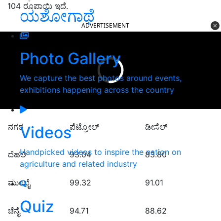
104 ರೂಪಾಯಿ ಇದೆ.
ಯಶೋಗಾಥೆ
ADVERTISEMENT
Photo Gallery
We capture the best photos around events,
exhibitions happening across the country
ನಗರ
ಪೆಟ್ರೋಲ್
ಡೀಸೆಲ್
Videos
Handpicked videos to inspire the nation on
ದೆಹಲಿ
93.04
83.80
agriculture and related industry
ಮುಂಬೈ
99.32
91.01
Quiz
ಚೆನೈ
94.71
88.62