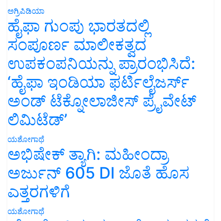
ಅಗ್ರಿಪಿಡಿಯಾ
ಹೈಫಾ ಗುಂಪು ಭಾರತದಲ್ಲಿ
ಸಂಪೂರ್ಣ ಮಾಲೀಕತ್ವದ
ಉಪಕಂಪನಿಯನ್ನು ಪ್ರಾರಂಭಿಸಿದೆ:
‘ಹೈಫಾ ಇಂಡಿಯಾ ಫರ್ಟಿಲೈಜರ್ಸ್
ಅಂಡ್ ಟೆಕ್ನೋಲಾಜೀಸ್ ಪ್ರೈವೇಟ್
ಲಿಮಿಟೆಡ್’
ಯಶೋಗಾಥೆ
ಅಭಿಷೇಕ್ ತ್ಯಾಗಿ: ಮಹೀಂದ್ರಾ
ಅರ್ಜುನ್ 605 DI ಜೊತೆ ಹೊಸ
ಎತ್ತರಗಳಿಗೆ
ಯಶೋಗಾಥೆ