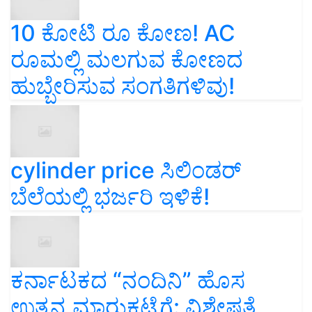
10 ಕೋಟಿ ರೂ ಕೋಣ! AC
ರೂಮಲ್ಲಿ ಮಲಗುವ ಕೋಣದ
ಹುಬ್ಬೇರಿಸುವ ಸಂಗತಿಗಳಿವು!
cylinder price ಸಿಲಿಂಡರ್‌
ಬೆಲೆಯಲ್ಲಿ ಭರ್ಜರಿ ಇಳಿಕೆ!
ಕರ್ನಾಟಕದ “ನಂದಿನಿ” ಹೊಸ
ಉತ್ಪನ್ನ ಮಾರುಕಟ್ಟೆಗೆ: ವಿಶೇಷತೆ