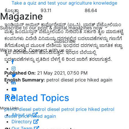
Take a quiz and test your agriculture knowledge
ಕೊಲ್ಕತ್ತಾ
93.11
86.64
Magazine
ಇಂಡಿಯನ್ ಆಯಿಲ್ ಕಾರ್ಪೊರೇಷನ್ (ಐಒಸಿ), ಭಾರತ್ ಪೆಟ್ರೋಲಿಯಂ
Subscribe to our print & digital magazines now
ಮತ್ತು ಹಿಂದೂಸ್ತಾನ್ ಪೆಟ್ರೋಲಿಯಂ ಸೇರಿದಂತೆ ಸರ್ಕಾರಿ ತೈಲ ಮಾರುಕಟ್ಟೆ
ಕಂಪನಿಗಳು ವಿದೇಶಿ ವಿನಿಮಯ ದರಗಳಲ್ಲಿನ ಬದಲಾವಣೆಗಳನ್ನು ಗಣನೆಗೆ
Subscribe
ತೆಗೆದುಕೊಳ್ಳುವ ಮೂಲಕ ದೇಶೀಯ ಇಂಧನದ ದರಗಳನ್ನು ಜಾಗತಿಕ ಕಚ್ಚಾ
We're social. Connect with us on:
ತೈಲ ಬೆಲೆಗಳೊಂದಿಗೆ ಹೊಂದಿಸುತ್ತದೆ. ಇಂಧನ ಬೆಲೆಯಲ್ಲಿ
ಬದಲಾವಣೆಗಳನ್ನು ಪ್ರತಿದಿನ ಬೆಳಿಗ್ಗೆ 6 ರಿಂದ ಜಾರಿಗೆ ತರಲಾಗುತ್ತದೆ.
Published On:
21 May 2021, 07:50 PM
English Summary:
petrol diesel price hiked again
Related Topics
More Links
petrol diesel
petrol
diesel
petrol price hiked
petrol
About us
diesel price hiked again
Directory
Our Team