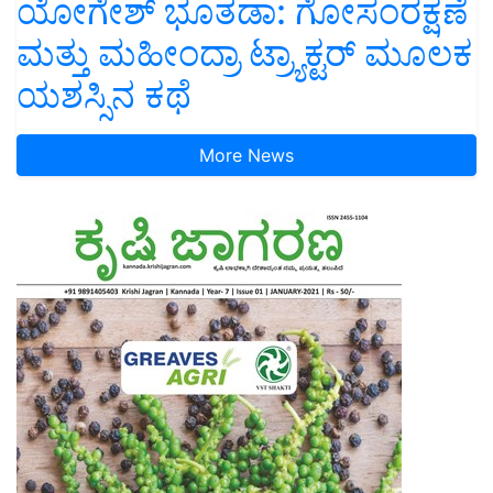
ಯೋಗೇಶ್ ಭೂತಡಾ: ಗೋಸಂರಕ್ಷಣೆ
ಮತ್ತು ಮಹೀಂದ್ರಾ ಟ್ರ್ಯಾಕ್ಟರ್ ಮೂಲಕ
ಯಶಸ್ಸಿನ ಕಥೆ
More News