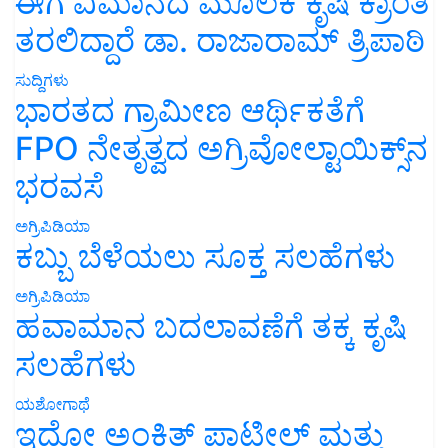
ಈಗ ವಿಮಾನದ ಮೂಲಕ ಕೃಷಿ ಕ್ರಾಂತಿ
ತರಲಿದ್ದಾರೆ ಡಾ. ರಾಜಾರಾಮ್ ತ್ರಿಪಾಠಿ
ಸುದ್ದಿಗಳು
ಭಾರತದ ಗ್ರಾಮೀಣ ಆರ್ಥಿಕತೆಗೆ
FPO ನೇತೃತ್ವದ ಅಗ್ರಿವೋಲ್ಟಾಯಿಕ್ಸ್‌ನ
ಭರವಸೆ
ಅಗ್ರಿಪಿಡಿಯಾ
ಕಬ್ಬು ಬೆಳೆಯಲು ಸೂಕ್ತ ಸಲಹೆಗಳು
ಅಗ್ರಿಪಿಡಿಯಾ
ಹವಾಮಾನ ಬದಲಾವಣೆಗೆ ತಕ್ಕ ಕೃಷಿ
ಸಲಹೆಗಳು
ಯಶೋಗಾಥೆ
ಇದೋ ಅಂಕಿತ್ ಪಾಟೀಲ್ ಮತ್ತು