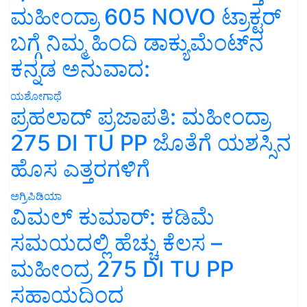
ಮಹೀಂದ್ರಾ 605 NOVO ಟ್ರಾಕ್ಟರ್
ಬಗ್ಗೆ ನಿಮ್ಮ ಹಿಂದಿ ಡಾಕ್ಯುಮೆಂಟ್‌ನ
ಕನ್ನಡ ಅನುವಾದ:
ಯಶೋಗಾಥೆ
ಪ್ರಹಲಾದ್ ಪ್ರಜಾಪತಿ: ಮಹೀಂದ್ರಾ
275 DI TU PP ಜೊತೆಗೆ ಯಶಸ್ಸಿನ
ಹೊಸ ಎತ್ತರಗಳಿಗೆ
ಅಗ್ರಿಪಿಡಿಯಾ
ವಿಮಲ್ ಕುಮಾರ್: ಕಡಿಮೆ
ಸಮಯದಲ್ಲಿ ಹೆಚ್ಚು ಕೆಲಸ –
ಮಹೀಂದ್ರ 275 DI TU PP
ಸಹಾಯದಿಂದ