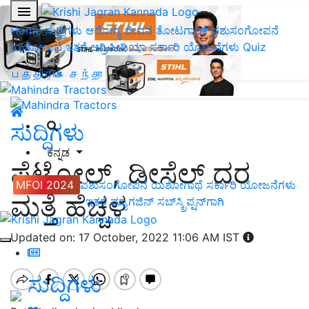
Home
ಸುದ್ದಿಗಳು
ಆರೋಗ್ಯ ಜೀವನ
ತೋಟಗಾರಿಕೆ
ಪಶುಸಂಗೋಪನೆ
ಯಶೋಗಾಥೆ
ಇತರೆ
ಅಗ್ರಿಪೀಡಿಯಾ
ಸರ್ಕಾರಿ ಯೋಜನೆಗಳು
Quiz
பத்திரிகை சந்தா
ಸುದ್ದಿಗಳು
ಕನ್ನಡ
ಪೆಟ್ರೋಲ್, ಡೀಸೆಲ್ ದರ
MFOI 2024
ಪಶುಸಂಗೋಪನೆ
ಯಶೋಗಾಥೆ
ಸರ್ಕಾರಿ ಯೋಜನೆಗಳು
ಮತ್ತೆ ಹೆಚ್ಚಳ
ಇತರೆ
ಮ್ಯಾಗಜಿನ್‌ ಸಬ್‌ಸ್ಕ್ರಿಪ್ಷನ್‌ಗಾಗಿ
Updated on: 17 October, 2022 11:06 AM IST
ಸುದ್ದಿಗಳು