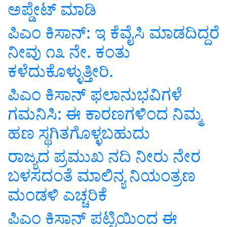
ಅಪ್ಡೇಟ್‌ ಮಾಡಿ
ಪಿಎಂ ಕಿಸಾನ್: ಇ ಕೆವೈಸಿ ಮಾಡದಿದ್ದರೆ
ನೀವು ೧೩ ನೇ. ಕಂತು
ಕಳೆದುಕೊಳ್ಳುತ್ತೀರಿ.
ಪಿಎಂ ಕಿಸಾನ್ ಫಲಾನುಭವಿಗಳೆ
ಗಮನಿಸಿ: ಈ ಕಾರಣಗಳಿಂದ ನಿಮ್ಮ
ಹಣ ಸ್ಥಗಿತಗೊಳ್ಳಬಹುದು
ರಾಜ್ಯದ ಪ್ರಮುಖ ನದಿ ನೀರು ನೇರ
ಬಳಸದಂತೆ ಮಾಲಿನ್ಯ ನಿಯಂತ್ರಣ
ಮಂಡಳಿ ಎಚ್ಚರಿಕೆ
ಪಿಎಂ ಕಿಸಾನ್‌ ಪಟ್ಟಿಯಿಂದ ಈ