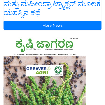
ಮತ್ತು ಮಹೀಂದ್ರಾ ಟ್ರ್ಯಾಕ್ಟರ್ ಮೂಲಕ
ಯಶಸ್ಸಿನ ಕಥೆ
More News