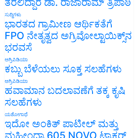
ತರಲಿದ್ದಾರೆ ಡಾ. ರಾಜಾರಾಮ್ ತ್ರಿಪಾಠಿ
ಸುದ್ದಿಗಳು
ಭಾರತದ ಗ್ರಾಮೀಣ ಆರ್ಥಿಕತೆಗೆ
FPO ನೇತೃತ್ವದ ಅಗ್ರಿವೋಲ್ಟಾಯಿಕ್ಸ್‌ನ
ಭರವಸೆ
ಅಗ್ರಿಪಿಡಿಯಾ
ಕಬ್ಬು ಬೆಳೆಯಲು ಸೂಕ್ತ ಸಲಹೆಗಳು
ಅಗ್ರಿಪಿಡಿಯಾ
ಹವಾಮಾನ ಬದಲಾವಣೆಗೆ ತಕ್ಕ ಕೃಷಿ
ಸಲಹೆಗಳು
ಯಶೋಗಾಥೆ
ಇದೋ ಅಂಕಿತ್ ಪಾಟೀಲ್ ಮತ್ತು
ಮಹೀಂದ್ರಾ 605 NOVO ಟ್ರಾಕ್ಟರ್