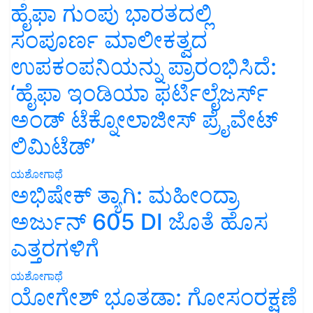
ಹೈಫಾ ಗುಂಪು ಭಾರತದಲ್ಲಿ
ಸಂಪೂರ್ಣ ಮಾಲೀಕತ್ವದ
ಉಪಕಂಪನಿಯನ್ನು ಪ್ರಾರಂಭಿಸಿದೆ:
‘ಹೈಫಾ ಇಂಡಿಯಾ ಫರ್ಟಿಲೈಜರ್ಸ್
ಅಂಡ್ ಟೆಕ್ನೋಲಾಜೀಸ್ ಪ್ರೈವೇಟ್
ಲಿಮಿಟೆಡ್’
ಯಶೋಗಾಥೆ
ಅಭಿಷೇಕ್ ತ್ಯಾಗಿ: ಮಹೀಂದ್ರಾ
ಅರ್ಜುನ್ 605 DI ಜೊತೆ ಹೊಸ
ಎತ್ತರಗಳಿಗೆ
ಯಶೋಗಾಥೆ
ಯೋಗೇಶ್ ಭೂತಡಾ: ಗೋಸಂರಕ್ಷಣೆ