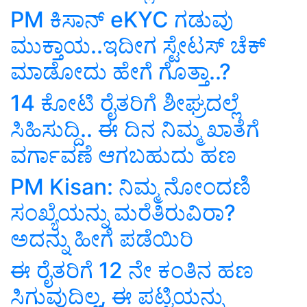
PM ಕಿಸಾನ್‌ eKYC ಗಡುವು
ಮುಕ್ತಾಯ..ಇದೀಗ ಸ್ಟೇಟಸ್‌ ಚೆಕ್‌
ಮಾಡೋದು ಹೇಗೆ ಗೊತ್ತಾ..?
14 ಕೋಟಿ ರೈತರಿಗೆ ಶೀಘ್ರದಲ್ಲೆ
ಸಿಹಿಸುದ್ದಿ.. ಈ ದಿನ ನಿಮ್ಮ ಖಾತೆಗೆ
ವರ್ಗಾವಣೆ ಆಗಬಹುದು ಹಣ
PM Kisan: ನಿಮ್ಮ ನೋಂದಣಿ
ಸಂಖ್ಯೆಯನ್ನು ಮರೆತಿರುವಿರಾ?
ಅದನ್ನು ಹೀಗೆ ಪಡೆಯಿರಿ
ಈ ರೈತರಿಗೆ 12 ನೇ ಕಂತಿನ ಹಣ
ಸಿಗುವುದಿಲ್ಲ, ಈ ಪಟ್ಟಿಯನ್ನು