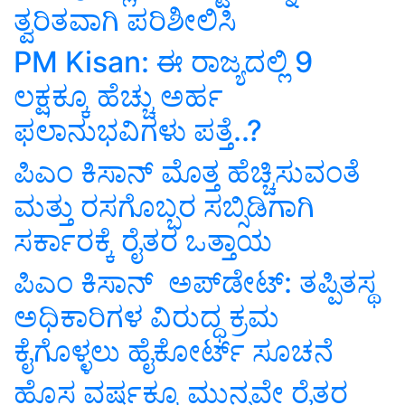
ತ್ವರಿತವಾಗಿ ಪರಿಶೀಲಿಸಿ
PM Kisan: ಈ ರಾಜ್ಯದಲ್ಲಿ 9
ಲಕ್ಷಕ್ಕೂ ಹೆಚ್ಚು ಅರ್ಹ
ಫಲಾನುಭವಿಗಳು ಪತ್ತೆ..?
ಪಿಎಂ ಕಿಸಾನ್ ಮೊತ್ತ ಹೆಚ್ಚಿಸುವಂತೆ
ಮತ್ತು ರಸಗೊಬ್ಬರ ಸಬ್ಸಿಡಿಗಾಗಿ
ಸರ್ಕಾರಕ್ಕೆ ರೈತರ ಒತ್ತಾಯ
ಪಿಎಂ ಕಿಸಾನ್ ಅಪ್‌ಡೇಟ್: ತಪ್ಪಿತಸ್ಥ
ಅಧಿಕಾರಿಗಳ ವಿರುದ್ಧ ಕ್ರಮ
ಕೈಗೊಳ್ಳಲು ಹೈಕೋರ್ಟ್‌ ಸೂಚನೆ
ಹೊಸ ವರ್ಷಕ್ಕೂ ಮುನ್ನವೇ ರೈತರ