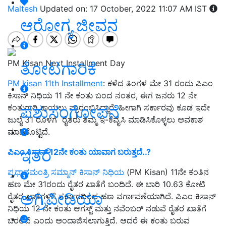
Maltesh
Updated on: 17 October, 2022 11:07 AM IST
ಆರೋಗ್ಯ ಜೀವನ
PM Kisan Next Installment Day
ತೋಟಗಾರಿಕೆ
PM kisan 11th Installment
: ಕಳೆದ ತಿಂಗಳ ಮೇ 31 ರಂದು ಪಿಎಂ
ಕಿಸಾನ್ ನಿಧಿಯ 11 ನೇ ಕಂತು ಬಂದ ನಂತರ, ಈಗ ಜನರು 12 ನೇ
ಪಶುಸಂಗೋಪನೆ
ಕಂತುಗಾಗಿ ಕಾಯಲು ಪ್ರಾರಂಭಿಸಿದ್ದಾರೆ. ಹೀಗಾಗಿ ಸರ್ಕಾರವು ಕೂಡ ಇದೇ
ಜುಲೈ 31 ರೊಳಗೆ ರೈತರು ತಮ್ಮ ಇ-ಕೆವೈಸಿ ಮಾಡಿಸಿಕೊಳ್ಳಲು ಅವಕಾಶ
ಮಾಡಿಕೊಟ್ಟಿದೆ.
ಇತರೆ
ಪಿಎಂ
ಕಿಸಾನ್‌ 12
ನೇ
ಕಂತು
ಯಾವಾಗ
ಬರುತ್ತದೆ..?
ಪ್ರಧಾನಮಂತ್ರಿ ಸಮ್ಮಾನ್ ಕಿಸಾನ್ ನಿಧಿಯ
(PM Kisan) 11ನೇ ಕಂತಿನ
ಹಣ ಮೇ 31ರಂದು ರೈತರ ಖಾತೆಗೆ ಬಂದಿದೆ. ಈ ಬಾರಿ 10.63 ಕೋಟಿ
ಅಗ್ರಿಪೀಡಿಯಾ
ರೈತರ ಖಾತೆಗಳಿಗೆ ಸರ್ಕಾರದಿಂದ ಹಣ ವರ್ಗಾವಣೆಯಾಗಿದೆ. ಪಿಎಂ ಕಿಸಾನ್
ನಿಧಿಯ 12 ನೇ ಕಂತು ಆಗಸ್ಟ್ ಮತ್ತು ನವೆಂಬರ್ ನಡುವೆ ರೈತರ ಖಾತೆಗೆ
ಬರಲಿದೆ ಎಂದು ಅಂದಾಜಿಸಲಾಗುತ್ತಿದೆ. ಆದರೆ ಈ ಕಂತು ಬರುವ