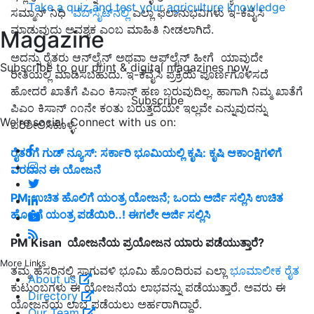
Take a quiz and test your agriculture knowledge
ಸಮ್ಮಾನ್ ನಿಧಿ
ವೆಬ್‌ಸೈಟ್‌ನಲ್ಲಿ
ಎಲ್ಲಾ ಫಲಾನುಭವಿಗಳು ಇ-ಕೆವೈಸಿ
ಮಾಡುವುದು ಅವಶ್ಯಕ ಎಂಬ ಮಾಹಿತಿ ನೀಡಲಾಗಿದೆ.
Magazine
ಅದನ್ನು ರೈತರು ಆನ್‌ಲೈನ್ ಅಥವಾ ಆಫ್‌ಲೈನ್‌ ಹೀಗೆ ಯಾವುದೇ
Subscribe to our print & digital magazines now
ರೀತಿಯಲ್ಲಿ ಮಾಡಿಸಬಹುದು. ಇ-ಕೆವೈಸಿ ಪ್ರಕ್ರಿಯೆ ಪೂರ್ಣಗೊಳಿಸದೆ
ಹೋದರೆ ಖಾತೆಗೆ ಪಿಎಂ ಕಿಸಾನ್ ಹಣ ಬರುವುದಿಲ್ಲ. ಹಾಗಾಗಿ ನಿಮ್ಮ ಖಾತೆಗೆ
Subscribe
ಪಿಎಂ ಕಿಸಾನ್ ೧೧ನೇ ಕಂತು ಬರುತ್ತದೆಯೇ ಇಲ್ಲವೇ ಎನ್ನುವುದನ್ನು
We're social. Connect with us on:
ಪರಿಶೀಲಿಸಿಕೊಳ್ಳಿ.
ರೈತರಿಗೆ ಗುಡ್ ನ್ಯೂಸ್: ಸರ್ಕಾರಿ ಭೂಮಿಯಲ್ಲಿ ಕೃಷಿ: ಕೃಷಿ ಆಕಾಂಕ್ಷಿಗಳಿಗೆ
ವರದಾನ ಈ ಯೋಜನೆ
PM ಉಚಿತ ಹೊಲಿಗೆ ಯಂತ್ರ ಯೋಜನೆ; ಒಂದು ಅರ್ಜಿ ಸಲ್ಲಿಸಿ ಉಚಿತ
ಹೊಲಿಗೆ ಯಂತ್ರ ಪಡೆಯಿರಿ..! ಈಗಲೇ ಅರ್ಜಿ ಸಲ್ಲಿಸಿ
PM Kisan ಯೋಜನೆಯ ಪ್ರಯೋಜನ ಯಾರು ಪಡೆಯುತ್ತಾರೆ?
More Links
ತಮ್ಮ ಹೆಸರಿನಲ್ಲಿ ಸಾಗುವಳಿ ಭೂಮಿ ಹೊಂದಿರುವ ಎಲ್ಲಾ
ಭೂಮಾಲೀಕ ರೈತ
About us
ಕುಟುಂಬಗಳು ಈ ಯೋಜನೆಯ ಲಾಭವನ್ನು ಪಡೆಯುತ್ತಾರೆ. ಅವರು ಈ
Directory
ಯೋಜನೆಯ ಲಾಭ ಪಡೆಯಲು ಅರ್ಹರಾಗಿದ್ದಾರೆ.
Our Team