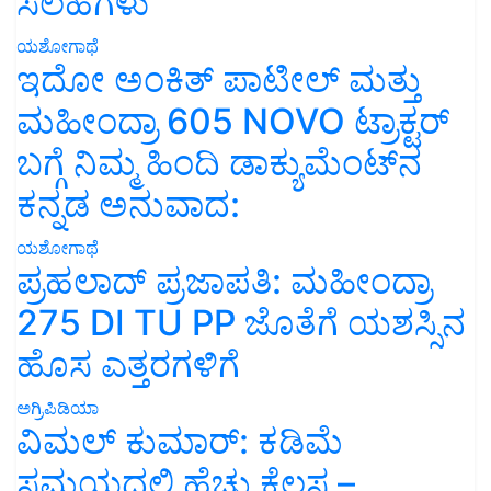
ಸಲಹೆಗಳು
ಯಶೋಗಾಥೆ
ಇದೋ ಅಂಕಿತ್ ಪಾಟೀಲ್ ಮತ್ತು
ಮಹೀಂದ್ರಾ 605 NOVO ಟ್ರಾಕ್ಟರ್
ಬಗ್ಗೆ ನಿಮ್ಮ ಹಿಂದಿ ಡಾಕ್ಯುಮೆಂಟ್‌ನ
ಕನ್ನಡ ಅನುವಾದ:
ಯಶೋಗಾಥೆ
ಪ್ರಹಲಾದ್ ಪ್ರಜಾಪತಿ: ಮಹೀಂದ್ರಾ
275 DI TU PP ಜೊತೆಗೆ ಯಶಸ್ಸಿನ
ಹೊಸ ಎತ್ತರಗಳಿಗೆ
ಅಗ್ರಿಪಿಡಿಯಾ
ವಿಮಲ್ ಕುಮಾರ್: ಕಡಿಮೆ
ಸಮಯದಲ್ಲಿ ಹೆಚ್ಚು ಕೆಲಸ –