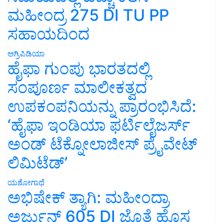
ಮಹೀಂದ್ರ 275 DI TU PP
ಸಹಾಯದಿಂದ
ಅಗ್ರಿಪಿಡಿಯಾ
ಹೈಫಾ ಗುಂಪು ಭಾರತದಲ್ಲಿ
ಸಂಪೂರ್ಣ ಮಾಲೀಕತ್ವದ
ಉಪಕಂಪನಿಯನ್ನು ಪ್ರಾರಂಭಿಸಿದೆ:
‘ಹೈಫಾ ಇಂಡಿಯಾ ಫರ್ಟಿಲೈಜರ್ಸ್
ಅಂಡ್ ಟೆಕ್ನೋಲಾಜೀಸ್ ಪ್ರೈವೇಟ್
ಲಿಮಿಟೆಡ್’
ಯಶೋಗಾಥೆ
ಅಭಿಷೇಕ್ ತ್ಯಾಗಿ: ಮಹೀಂದ್ರಾ
ಅರ್ಜುನ್ 605 DI ಜೊತೆ ಹೊಸ