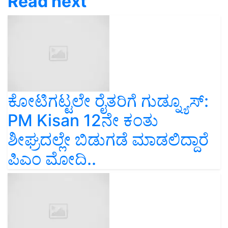
Read next
ಕೋಟಿಗಟ್ಟಲೇ ರೈತರಿಗೆ ಗುಡ್ನ್ಯೂಸ್:
PM Kisan 12ನೇ ಕಂತು
ಶೀಘ್ರದಲ್ಲೇ ಬಿಡುಗಡೆ ಮಾಡಲಿದ್ದಾರೆ
ಪಿಎಂ ಮೋದಿ..