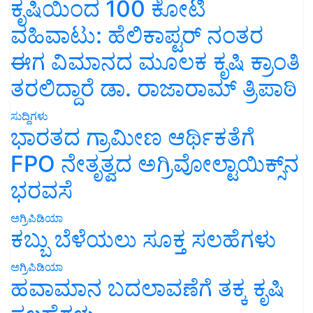
ಕೃಷಿಯಿಂದ 100 ಕೋಟಿ
ವಹಿವಾಟು: ಹೆಲಿಕಾಪ್ಟರ್ ನಂತರ
ಈಗ ವಿಮಾನದ ಮೂಲಕ ಕೃಷಿ ಕ್ರಾಂತಿ
ತರಲಿದ್ದಾರೆ ಡಾ. ರಾಜಾರಾಮ್ ತ್ರಿಪಾಠಿ
ಸುದ್ದಿಗಳು
ಭಾರತದ ಗ್ರಾಮೀಣ ಆರ್ಥಿಕತೆಗೆ
FPO ನೇತೃತ್ವದ ಅಗ್ರಿವೋಲ್ಟಾಯಿಕ್ಸ್‌ನ
ಭರವಸೆ
ಅಗ್ರಿಪಿಡಿಯಾ
ಕಬ್ಬು ಬೆಳೆಯಲು ಸೂಕ್ತ ಸಲಹೆಗಳು
ಅಗ್ರಿಪಿಡಿಯಾ
ಹವಾಮಾನ ಬದಲಾವಣೆಗೆ ತಕ್ಕ ಕೃಷಿ