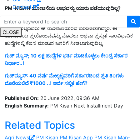
Contact
PM-KISAN
ಯೋಜನೆಯ
ಲಾಭವನ್ನು
ಯಾರು
ಪಡೆಯುವುದಿಲ್ಲ?
ಆರ್ಥಿಕವಾಗಿ ಸಬಲರಾಗಿರುವವರು ಮತ್ತು ಯಾವುದೇ ರೀತಿಯ
ಕೊರತೆಯಿಲ್ಲದವರು ಈ ಯೋಜನೆಯಿಂದ ವಂಚಿತರಾಗಿದ್ದಾರೆ. ಈ
CLOSE
ಯೋಜನೆಯ ಪ್ರಯೋಜನವನ್ನು ಮೊದಲು ಅಥವಾ ಪ್ರಸ್ತುತ ಸಾಂವಿಧಾನಿಕ
ಹುದ್ದೆಗಳಲ್ಲಿ ಕೆಲಸ ಮಾಡುವ ಜನರಿಗೆ ನೀಡಲಾಗುವುದಿಲ್ಲ.
ಗುಡ್ ನ್ಯೂಸ್; 10 ಲಕ್ಷ ಹುದ್ದೆಗಳ ಭರ್ತಿ ಮಾಡಿಕೊಳ್ಳಲು ಕೇಂದ್ರ ಸರ್ಕಾರ
ನಿರ್ಧಾರ..!
ಗುಡ್‌ನ್ಯೂಸ್‌: 40 ವರ್ಷ ಮೇಲ್ಪಟ್ಟವರಿಗೆ ಸರ್ಕಾರದಿಂದ ಪ್ರತಿ ತಿಂಗಳು
ದೊರೆಯಲಿದೆ ₹1000 ..! ಅರ್ಜಿ ಸಲ್ಲಿಕೆ ಹೇಗೆ?
Published On:
20 June 2022, 09:36 AM
English Summary:
PM Kisan Next Installment Day
Related Topics
Agri News
PM Kisan
PM Kisan App
PM Kisan Man-