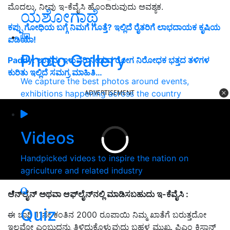
ಮೊದಲು, ನೀವು ಇ-ಕೆವೈಸಿ ಹೊಂದಿರುವುದು ಅವಶ್ಯಕ.
ಯಶೋಗಾಥೆ
ಕಪ್ಪು ಗೋಧಿಯ ಬಗ್ಗೆ ನಿಮಗೆ ಗೊತ್ತೆ? ಇಲ್ಲಿದೆ ರೈತರಿಗೆ ಲಾಭದಾಯಕ ಕೃಷಿಯ
ಐಡಿಯಾ!
Photo Gallery
Paddy: ಉತ್ತಮ ಇಳುವರಿ ನೀಡುವ ರೋಗ ನಿರೋಧಕ ಭತ್ತದ ತಳಿಗಳ
ಕುರಿತು ಇಲ್ಲಿದೆ ಸಮಗ್ರ ಮಾಹಿತಿ…
We capture the best photos around events,
exhibitions happening across the country
ADVERTISEMENT
Videos
Handpicked videos to inspire the nation on
agriculture and related industry
ಆನ್‌
ಲೈನ್
ಅಥವಾ
ಆಫ್‌
ಲೈನ್‌
ನಲ್ಲಿ
ಮಾಡಿಸಬಹುದು
ಇ-
ಕೆವೈಸಿ :
Quiz
ಈ ಬಾರಿ 11ನೇ ಕಂತಿನ 2000 ರೂಪಾಯಿ ನಿಮ್ಮ ಖಾತೆಗೆ ಬರುತ್ತದೋ
ಇಲ್ಲವೋ ಎಂಬುದನ್ನು ತಿಳಿದುಕೊಳ್ಳುವುದು ಬಹಳ ಮುಖ್ಯ. ಪಿಎಂ ಕಿಸಾನ್