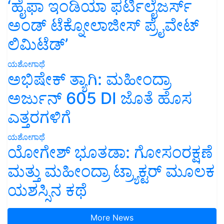
‘ಹೈಫಾ ಇಂಡಿಯಾ ಫರ್ಟಿಲೈಜರ್ಸ್
ಅಂಡ್ ಟೆಕ್ನೋಲಾಜೀಸ್ ಪ್ರೈವೇಟ್
ಲಿಮಿಟೆಡ್’
ಯಶೋಗಾಥೆ
ಅಭಿಷೇಕ್ ತ್ಯಾಗಿ: ಮಹೀಂದ್ರಾ
ಅರ್ಜುನ್ 605 DI ಜೊತೆ ಹೊಸ
ಎತ್ತರಗಳಿಗೆ
ಯಶೋಗಾಥೆ
ಯೋಗೇಶ್ ಭೂತಡಾ: ಗೋಸಂರಕ್ಷಣೆ
ಮತ್ತು ಮಹೀಂದ್ರಾ ಟ್ರ್ಯಾಕ್ಟರ್ ಮೂಲಕ
ಯಶಸ್ಸಿನ ಕಥೆ
More News