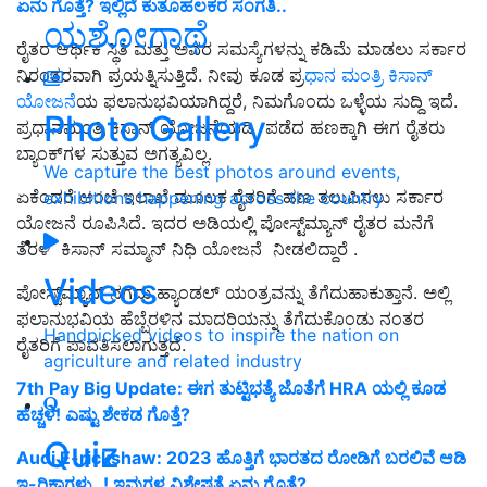
ಏನು ಗೊತ್ತೆ? ಇಲ್ಲಿದೆ ಕುತೂಹಲಕರ ಸಂಗತಿ..
ಯಶೋಗಾಥೆ
ರೈತರ ಆರ್ಥಿಕ ಸ್ಥಿತಿ ಮತ್ತು ಅವರ ಸಮಸ್ಯೆಗಳನ್ನು ಕಡಿಮೆ ಮಾಡಲು ಸರ್ಕಾರ
ನಿರಂತರವಾಗಿ ಪ್ರಯತ್ನಿಸುತ್ತಿದೆ. ನೀವು ಕೂಡ ಪ್ರ
ಧಾನ ಮಂತ್ರಿ ಕಿಸಾನ್
ಯೋಜನೆ
ಯ ಫಲಾನುಭವಿಯಾಗಿದ್ದರೆ, ನಿಮಗೊಂದು ಒಳ್ಳೆಯ ಸುದ್ದಿ ಇದೆ.
Photo Gallery
ಪ್ರಧಾನಮಂತ್ರಿ ಕಿಸಾನ್ ಯೋಜನೆಯಡಿ ಪಡೆದ ಹಣಕ್ಕಾಗಿ ಈಗ ರೈತರು
ಬ್ಯಾಂಕ್‌ಗಳ ಸುತ್ತುವ ಅಗತ್ಯವಿಲ್ಲ.
We capture the best photos around events,
ಏಕೆಂದರೆ ಅಂಚೆ ಇಲಾಖೆ ಮೂಲಕ ರೈತರಿಗೆ ಹಣ ತಲುಪಿಸಲು ಸರ್ಕಾರ
exhibitions happening across the country
ಯೋಜನೆ ರೂಪಿಸಿದೆ. ಇದರ ಅಡಿಯಲ್ಲಿ ಪೋಸ್ಟ್‌ಮ್ಯಾನ್ ರೈತರ ಮನೆಗೆ
ತೆರಳಿ ಕಿಸಾನ್ ಸಮ್ಮಾನ್ ನಿಧಿ ಯೋಜನೆ ನೀಡಲಿದ್ದಾರೆ .
Videos
ಪೋಸ್ಟ್‌ಮ್ಯಾನ್ ನಗದು ಹ್ಯಾಂಡಲ್ ಯಂತ್ರವನ್ನು ತೆಗೆದುಹಾಕುತ್ತಾನೆ. ಅಲ್ಲಿ
ಫಲಾನುಭವಿಯ ಹೆಬ್ಬೆರಳಿನ ಮಾದರಿಯನ್ನು ತೆಗೆದುಕೊಂಡು ನಂತರ
Handpicked videos to inspire the nation on
ರೈತರಿಗೆ ಪಾವತಿಸಲಾಗುತ್ತದೆ.
agriculture and related industry
7th Pay Big Update: ಈಗ ತುಟ್ಟಿಭತ್ಯೆ ಜೊತೆಗೆ HRA ಯಲ್ಲಿ ಕೂಡ
ಹೆಚ್ಚಳ! ಎಷ್ಟು ಶೇಕಡ ಗೊತ್ತೆ?
Quiz
Audi E-rickshaw: 2023 ಹೊತ್ತಿಗೆ ಭಾರತದ ರೋಡಿಗೆ ಬರಲಿವೆ ಆಡಿ
ಇ-ರಿಕ್ಷಾಗಳು..! ಇವುಗಳ ವಿಶೇಷತೆ ಏನು ಗೊತ್ತೆ?