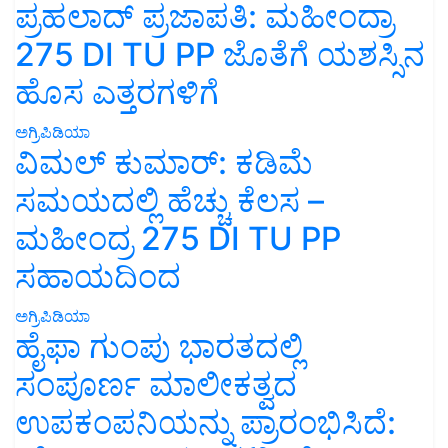
ಪ್ರಹಲಾದ್ ಪ್ರಜಾಪತಿ: ಮಹೀಂದ್ರಾ
275 DI TU PP ಜೊತೆಗೆ ಯಶಸ್ಸಿನ
ಹೊಸ ಎತ್ತರಗಳಿಗೆ
ಅಗ್ರಿಪಿಡಿಯಾ
ವಿಮಲ್ ಕುಮಾರ್: ಕಡಿಮೆ
ಸಮಯದಲ್ಲಿ ಹೆಚ್ಚು ಕೆಲಸ –
ಮಹೀಂದ್ರ 275 DI TU PP
ಸಹಾಯದಿಂದ
ಅಗ್ರಿಪಿಡಿಯಾ
ಹೈಫಾ ಗುಂಪು ಭಾರತದಲ್ಲಿ
ಸಂಪೂರ್ಣ ಮಾಲೀಕತ್ವದ
ಉಪಕಂಪನಿಯನ್ನು ಪ್ರಾರಂಭಿಸಿದೆ: