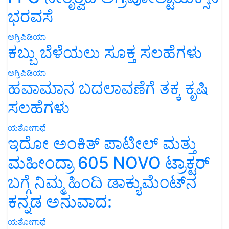
ಭರವಸೆ
ಅಗ್ರಿಪಿಡಿಯಾ
ಕಬ್ಬು ಬೆಳೆಯಲು ಸೂಕ್ತ ಸಲಹೆಗಳು
ಅಗ್ರಿಪಿಡಿಯಾ
ಹವಾಮಾನ ಬದಲಾವಣೆಗೆ ತಕ್ಕ ಕೃಷಿ
ಸಲಹೆಗಳು
ಯಶೋಗಾಥೆ
ಇದೋ ಅಂಕಿತ್ ಪಾಟೀಲ್ ಮತ್ತು
ಮಹೀಂದ್ರಾ 605 NOVO ಟ್ರಾಕ್ಟರ್
ಬಗ್ಗೆ ನಿಮ್ಮ ಹಿಂದಿ ಡಾಕ್ಯುಮೆಂಟ್‌ನ
ಕನ್ನಡ ಅನುವಾದ:
ಯಶೋಗಾಥೆ