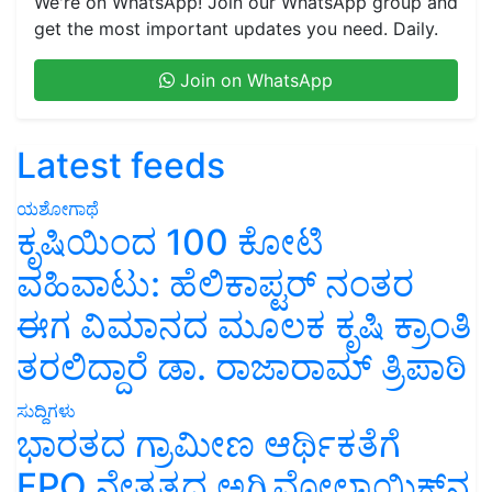
We're on WhatsApp! Join our WhatsApp group and
get the most important updates you need. Daily.
Join on WhatsApp
Latest feeds
ಯಶೋಗಾಥೆ
ಕೃಷಿಯಿಂದ 100 ಕೋಟಿ
ವಹಿವಾಟು: ಹೆಲಿಕಾಪ್ಟರ್ ನಂತರ
ಈಗ ವಿಮಾನದ ಮೂಲಕ ಕೃಷಿ ಕ್ರಾಂತಿ
ತರಲಿದ್ದಾರೆ ಡಾ. ರಾಜಾರಾಮ್ ತ್ರಿಪಾಠಿ
ಸುದ್ದಿಗಳು
ಭಾರತದ ಗ್ರಾಮೀಣ ಆರ್ಥಿಕತೆಗೆ
FPO ನೇತೃತ್ವದ ಅಗ್ರಿವೋಲ್ಟಾಯಿಕ್ಸ್‌ನ