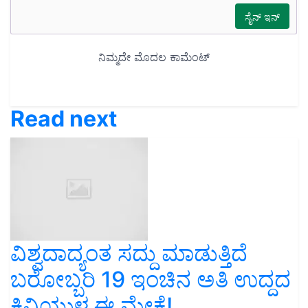
Read next
ವಿಶ್ವದಾದ್ಯಂತ ಸದ್ದು ಮಾಡುತ್ತಿದೆ
ಬರೋಬ್ಬರಿ 19 ಇಂಚಿನ ಅತಿ ಉದ್ದದ
ಕಿವಿಯುಳ್ಳ ಈ ಮೇಕೆ!