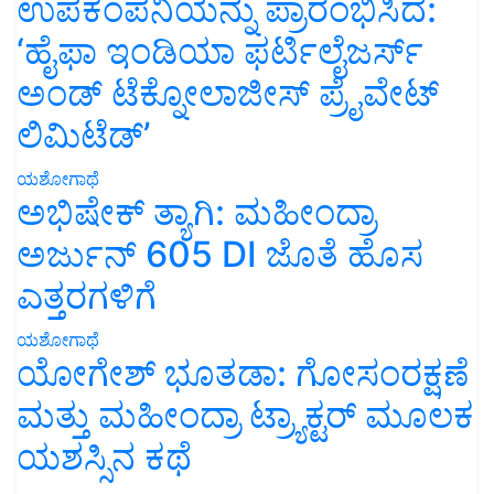
ಉಪಕಂಪನಿಯನ್ನು ಪ್ರಾರಂಭಿಸಿದೆ:
‘ಹೈಫಾ ಇಂಡಿಯಾ ಫರ್ಟಿಲೈಜರ್ಸ್
ಅಂಡ್ ಟೆಕ್ನೋಲಾಜೀಸ್ ಪ್ರೈವೇಟ್
ಲಿಮಿಟೆಡ್’
ಯಶೋಗಾಥೆ
ಅಭಿಷೇಕ್ ತ್ಯಾಗಿ: ಮಹೀಂದ್ರಾ
ಅರ್ಜುನ್ 605 DI ಜೊತೆ ಹೊಸ
ಎತ್ತರಗಳಿಗೆ
ಯಶೋಗಾಥೆ
ಯೋಗೇಶ್ ಭೂತಡಾ: ಗೋಸಂರಕ್ಷಣೆ
ಮತ್ತು ಮಹೀಂದ್ರಾ ಟ್ರ್ಯಾಕ್ಟರ್ ಮೂಲಕ
ಯಶಸ್ಸಿನ ಕಥೆ