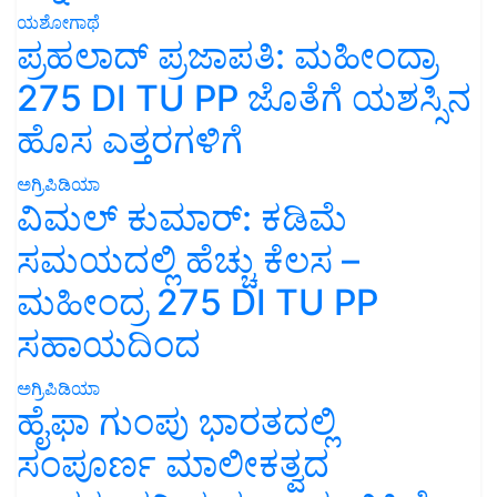
ಯಶೋಗಾಥೆ
ಪ್ರಹಲಾದ್ ಪ್ರಜಾಪತಿ: ಮಹೀಂದ್ರಾ
275 DI TU PP ಜೊತೆಗೆ ಯಶಸ್ಸಿನ
ಹೊಸ ಎತ್ತರಗಳಿಗೆ
ಅಗ್ರಿಪಿಡಿಯಾ
ವಿಮಲ್ ಕುಮಾರ್: ಕಡಿಮೆ
ಸಮಯದಲ್ಲಿ ಹೆಚ್ಚು ಕೆಲಸ –
ಮಹೀಂದ್ರ 275 DI TU PP
ಸಹಾಯದಿಂದ
ಅಗ್ರಿಪಿಡಿಯಾ
ಹೈಫಾ ಗುಂಪು ಭಾರತದಲ್ಲಿ
ಸಂಪೂರ್ಣ ಮಾಲೀಕತ್ವದ