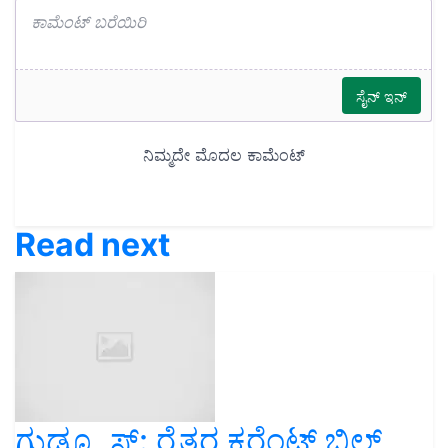
Read next
ಗುಡ್ನ್ಯೂಸ್: ರೈತರ ಕರೆಂಟ್ ಬಿಲ್