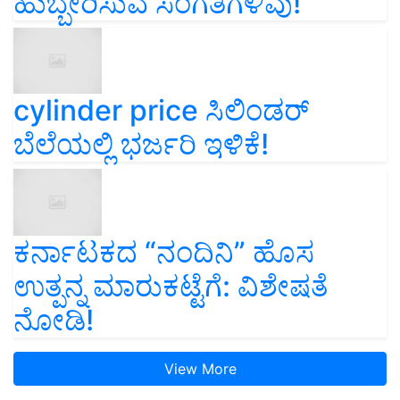
ಹುಬ್ಬೇರಿಸುವ ಸಂಗತಿಗಳಿವು!
cylinder price ಸಿಲಿಂಡರ್‌
ಬೆಲೆಯಲ್ಲಿ ಭರ್ಜರಿ ಇಳಿಕೆ!
ಕರ್ನಾಟಕದ “ನಂದಿನಿ” ಹೊಸ
ಉತ್ಪನ್ನ ಮಾರುಕಟ್ಟೆಗೆ: ವಿಶೇಷತೆ
ನೋಡಿ!
View More