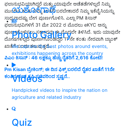
ಫಲಾನುಭವಿಯಾಗಿದ್ದರೆ ಮತ್ತು ಯಾವುದೇ ಅಡೆತಡೆಗಳಿಲ್ಲದೆ ನಿಮ್ಮ
ಯಶೋಗಾಥೆ
ಮುಂದಿನ ಕಂತು ನಿಮ್ಮ ಖಾತೆಗೆ ಬರಬೇಕಾದರೆ ನಿಮ್ಮ ಇಕೆವೈಸಿಯನ್ನು
ಸಾಧ್ಯವಾದಷ್ಟು ಬೇಗ ಪೂರ್ಣಗೊಳಿಸಿ. ಎಲ್ಲಾ PM ಕಿಸಾನ್
ಫಲಾನುಭವಿಗಳಿಗೆ 31 ಮೇ 2022 ರ ಮೊದಲು eKYC ಅನ್ನು
Photo Gallery
ಪೂರ್ಣಗೊಳಿಸಲು ಸರ್ಕಾರವು ಈ ಮೊದಲೇ ತಿಳಿಸಿದೆ. ಇದು ಯಾವುದೇ
ದೋಷಗಳಿಲ್ಲದೆ ಪೂರ್ಣಗೊಂಡಿದ್ದರೆ 11 ನೇ ಕಂತು ನೇರವಾಗಿ ಬ್ಯಾಂಕ್
ಖಾತೆಗೆ ಬಂದು ತಲುಪುತ್ತದೆ..
We capture the best photos around events,
exhibitions happening across the country
ಪಿಎಂ ಕಿಸಾನ್‌ : 46 ಲಕ್ಷಕ್ಕೂ ಹೆಚ್ಚು ರೈತರಿಗೆ 2,616 ಕೋಟಿ!
Pm Kisan ಬ್ರೇಕಿಂಗ್; ಈ ದಿನ ಫಿಕ್ಸ್ ಬರಲಿದೆ ರೈತರ ಖಾತೆಗೆ 11ನೇ
Videos
ಕಂತಿನ ಹಣ! ಕೃಷಿ ಸಚಿವರಿಂದ ಸ್ಪಷ್ಟನೆ..
Handpicked videos to inspire the nation on
agriculture and related industry
Quiz