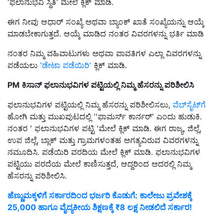
'ಫಲಾನುಭವಿ ಸ್ಥಿತಿ' ಮೇಲೆ ಕ್ಲಿಕ್ ಮಾಡಿ.
ಈಗ ನೀವು ಆಧಾರ್ ಸಂಖ್ಯೆ ಅಥವಾ ಬ್ಯಾಂಕ್ ಖಾತೆ ಸಂಖ್ಯೆಯನ್ನು ಆಯ್ಕೆ
ಮಾಡಬೇಕಾಗುತ್ತದೆ. ಆಯ್ಕೆ ಮಾಡಿದ ನಂತರ ವಿವರಗಳನ್ನು ಭರ್ತಿ ಮಾಡಿ
ನಂತರ ನಿಮ್ಮ ವಹಿವಾಟುಗಳು ಅಥವಾ ಪಾವತಿಗಳ ಎಲ್ಲಾ ವಿವರಗಳನ್ನು
ಪಡೆಯಲು
'ಡೇಟಾ ಪಡೆಯಿರಿ'
ಕ್ಲಿಕ್ ಮಾಡಿ.
PM ಕಿಸಾನ್ ಫಲಾನುಭವಿಗಳ ಪಟ್ಟಿಯಲ್ಲಿ ನಿಮ್ಮ ಹೆಸರನ್ನು ಪರಿಶೀಲಿಸಿ
ಫಲಾನುಭವಿಗಳ ಪಟ್ಟಿಯಲ್ಲಿ ನಿಮ್ಮ ಹೆಸರನ್ನು ಪರಿಶೀಲಿಸಲು,
ವೆಬ್‌ಸೈಟ್‌ಗೆ
ಹೋಗಿ ಮತ್ತು ಮುಖಪುಟದಲ್ಲಿ ''ಫಾಮರ್ಸ್ ಕಾರ್ನರ್' ಎಂದು ಹುಡುಕಿ.
ನಂತರ ' ಫಲಾನುಭವಿಗಳ ಪಟ್ಟಿ 'ಮೇಲೆ ಕ್ಲಿಕ್ ಮಾಡಿ. ಈಗ ರಾಜ್ಯ, ಜಿಲ್ಲೆ,
ಉಪ ಜಿಲ್ಲೆ, ಬ್ಲಾಕ್ ಮತ್ತು ಗ್ರಾಮಗಳಂತಹ ಅಗತ್ಯವಿರುವ ವಿವರಗಳನ್ನು
ನಮೂದಿಸಿ. ಪಡೆಯಿರಿ ವರದಿಯ ಮೇಲೆ ಕ್ಲಿಕ್ ಮಾಡಿ. ಫಲಾನುಭವಿಗಳ
ಪಟ್ಟಿಯು ಪರದೆಯ ಮೇಲೆ ಕಾಣಿಸುತ್ತದೆ, ಆದ್ದರಿಂದ ಅದರಲ್ಲಿ ನಿಮ್ಮ
ಹೆಸರನ್ನು ಪರಿಶೀಲಿಸಿ.
ಹೆಣ್ಣುಮಕ್ಕಳಿಗೆ ಸರ್ಕಾರದಿಂದ ಭರ್ಜರಿ ಕೊಡುಗೆ: ಕಾಲೇಜು ಪ್ರವೇಶಕ್ಕೆ
25,000 ಹಾಗೂ ವೈದ್ಯಕೀಯ ಶಿಕ್ಷಣಕ್ಕೆ ₹8 ಲಕ್ಷ ನೀಡಲಿದೆ ಸರ್ಕಾರ!