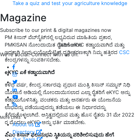
Take a quiz and test your agriculture knowledge
Magazine
Subscribe to our print & digital magazines now
PM ಕಿಸಾನ್ ವೆಬ್‌ಸೈಟ್‌ನಲ್ಲಿ ಲಭ್ಯವಿರುವ ಮಾಹಿತಿಯ ಪ್ರಕಾರ,
Subscribe
PMKISAN ನೋಂದಾಯಿತ ರೈತರಿಗೆ eKYC ಕಡ್ಡಾಯವಾಗಿದೆ ಮತ್ತು
ಇದಕ್ಕಾಗಿ ನೀವು ಬಯೋಮೆಟ್ರಿಕ್ ದೃಢೀಕರಣಕ್ಕಾಗಿ ನಿಮ್ಮ ಹತ್ತಿರದ
CSC
We're social. Connect with us on:
ಕೇಂದ್ರಗಳನ್ನು ಸಂಪರ್ಕಿಸಬೇಕು.
eKYC ಏಕೆ ಕಡ್ಡಾಯವಾಗಿದೆ
ಕಳೆದ ವರ್ಷ, ಕೇಂದ್ರ ಸರ್ಕಾರವು ಪ್ರಧಾನ ಮಂತ್ರಿ ಕಿಸಾನ್ ಸಮ್ಮಾನ್ ನಿಧಿ
ಯೋಜನೆ ಅಡಿಯಲ್ಲಿ ನೋಂದಾಯಿಸಲಾದ ಎಲ್ಲಾ ರೈತರಿಗೆ eKYC ಅನ್ನು
ಕಡ್ಡಾಯಗೊಳಿಸಿತ್ತು. ವಂಚಕರು ಮತ್ತು ಅನರ್ಹರು ಈ ಯೋಜನೆಯ
ಲಾಭವನ್ನು ಪಡೆಯುವುದನ್ನು ತಡೆಯಲು ಈ ನಿರ್ಧಾರವನ್ನು
ತೆಗೆದುಕೊಳ್ಳಲಾಗಿದೆ. ಅಸ್ತಿತ್ವದಲ್ಲಿರುವ ಮತ್ತು ಹೊಸ ರೈತರು 31 ಮೇ 2022
More Links
ರ ಮೊದಲು eKYC ಅನ್ನು ಭರ್ತಿ ಮಾಡಬೇಕು.
About us
Directory
ಪಿಎಂ ಕಿಸಾನ್ ಫಲಾನುಭವಿ ಸ್ಥಿತಿಯನ್ನು ಪರಿಶೀಲಿಸುವುದು ಹೇಗೆ
Our Team