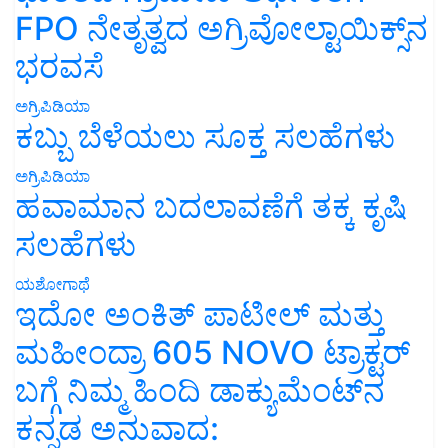
FPO ನೇತೃತ್ವದ ಅಗ್ರಿವೋಲ್ಟಾಯಿಕ್ಸ್‌ನ
ಭರವಸೆ
ಅಗ್ರಿಪಿಡಿಯಾ
ಕಬ್ಬು ಬೆಳೆಯಲು ಸೂಕ್ತ ಸಲಹೆಗಳು
ಅಗ್ರಿಪಿಡಿಯಾ
ಹವಾಮಾನ ಬದಲಾವಣೆಗೆ ತಕ್ಕ ಕೃಷಿ
ಸಲಹೆಗಳು
ಯಶೋಗಾಥೆ
ಇದೋ ಅಂಕಿತ್ ಪಾಟೀಲ್ ಮತ್ತು
ಮಹೀಂದ್ರಾ 605 NOVO ಟ್ರಾಕ್ಟರ್
ಬಗ್ಗೆ ನಿಮ್ಮ ಹಿಂದಿ ಡಾಕ್ಯುಮೆಂಟ್‌ನ
ಕನ್ನಡ ಅನುವಾದ: