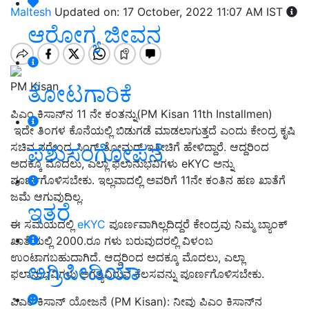
Maltesh
Updated on: 17 October, 2022 11:07 AM IST
ಆರೋಗ್ಯ ಜೀವನ
PM Kisan
ತೋಟಗಾರಿಕೆ
ಪಿಎಂ ಕಿಸಾನ್‌ನ 11 ನೇ ಕಂತನ್ನು(PM Kisan 11th Installmen)
ಇದೇ ತಿಂಗಳ ಕೊನೆಯಲ್ಲಿ ಬಿಡುಗಡೆ ಮಾಡಲಾಗುತ್ತದೆ ಎಂದು ಕೇಂದ್ರ ಕೃಷಿ
ಪಶುಸಂಗೋಪನೆ
ಸಚಿವ ನರೇಂದ್ರ ಸಿಂಗ್‌ ತೋಮರ್‌ ಇತ್ತೀಚಿಗೆ ಹೇಳಿದ್ದಾರೆ. ಆದ್ದರಿಂದ
ಅದಕ್ಕೂ ಮೊದಲು, ಎಲ್ಲಾ ಫಲಾನುಭವಿಗಳು eKYC ಅನ್ನು
ಪೂರ್ಣಗೊಳಿಸಬೇಕು. ಇಲ್ಲವಾದಲ್ಲಿ ಅವರಿಗೆ 11ನೇ ಕಂತಿನ ಹಣ ಖಾತೆಗೆ
ಜಮೆ ಆಗುವುದಿಲ್ಲ.
ಇತರೆ
ಈ ಸಮಯದಲ್ಲಿ
eKYC
ಪೂರ್ಣವಾಗಿಲ್ಲದಿದ್ದರೆ ಕೇಂದ್ರವು ನಿಮ್ಮ ಬ್ಯಾಂಕ್
ಖಾತೆಯಲ್ಲಿ 2000.ರೂ ಗಳು ಬರುವುದರಲ್ಲಿ ವಿಳಂಬ
ಉಂಟಾಗಬಹುದಾಗಿದೆ. ಆದ್ದರಿಂದ ಅದಕ್ಕೂ ಮೊದಲು, ಎಲ್ಲಾ
ಅಗ್ರಿಪೀಡಿಯಾ
ಫಲಾನುಭವಿಗಳು ಅಗತ್ಯವಿರುವ ಕೆಲಸವನ್ನು ಪೂರ್ಣಗೊಳಿಸಬೇಕು.
ಪಿಎಂ ಕಿಸಾನ್ ಯೋಜನೆ (PM Kisan): ನೀವು ಪಿಎಂ ಕಿಸಾನ್‌ನ