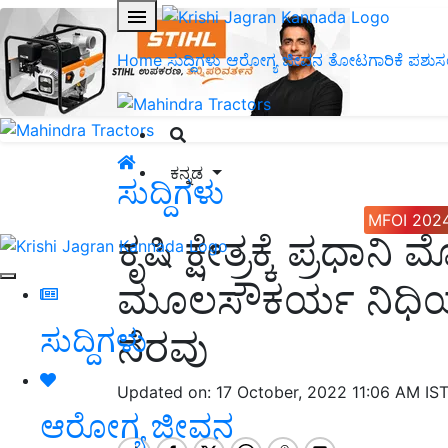
Home
ಸುದ್ದಿಗಳು
ಆರೋಗ್ಯ ಜೀವನ
ತೋಟಗಾರಿಕೆ
ಪಶುಸ
ಕನ್ನಡ
ಸುದ್ದಿಗಳು
MFOI 202
ಕೃಷಿ ಕ್ಷೇತ್ರಕ್ಕೆ ಪ್ರಧಾನಿ
ಮೂಲಸೌಕರ್ಯ ನಿಧಿಯಡಿ
ಸುದ್ದಿಗಳು
ನೆರವು
Updated on: 17 October, 2022 11:06 AM IS
ಆರೋಗ್ಯ ಜೀವನ