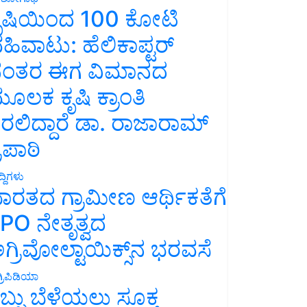
ೃಷಿಯಿಂದ 100 ಕೋಟಿ
ಹಿವಾಟು: ಹೆಲಿಕಾಪ್ಟರ್
ಂತರ ಈಗ ವಿಮಾನದ
ೂಲಕ ಕೃಷಿ ಕ್ರಾಂತಿ
ರಲಿದ್ದಾರೆ ಡಾ. ರಾಜಾರಾಮ್
್ರಿಪಾಠಿ
್ದಿಗಳು
ಾರತದ ಗ್ರಾಮೀಣ ಆರ್ಥಿಕತೆಗೆ
PO ನೇತೃತ್ವದ
ಗ್ರಿವೋಲ್ಟಾಯಿಕ್ಸ್‌ನ ಭರವಸೆ
್ರಿಪಿಡಿಯಾ
ಬ್ಬು ಬೆಳೆಯಲು ಸೂಕ್ತ