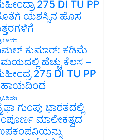
ಹೀಂದ್ರಾ 275 DI TU PP
ೊತೆಗೆ ಯಶಸ್ಸಿನ ಹೊಸ
ತ್ತರಗಳಿಗೆ
್ರಿಪಿಡಿಯಾ
ಿಮಲ್ ಕುಮಾರ್: ಕಡಿಮೆ
ಮಯದಲ್ಲಿ ಹೆಚ್ಚು ಕೆಲಸ –
ಹೀಂದ್ರ 275 DI TU PP
ಸಹಾಯದಿಂದ
್ರಿಪಿಡಿಯಾ
ೈಫಾ ಗುಂಪು ಭಾರತದಲ್ಲಿ
ಂಪೂರ್ಣ ಮಾಲೀಕತ್ವದ
ಪಕಂಪನಿಯನ್ನು