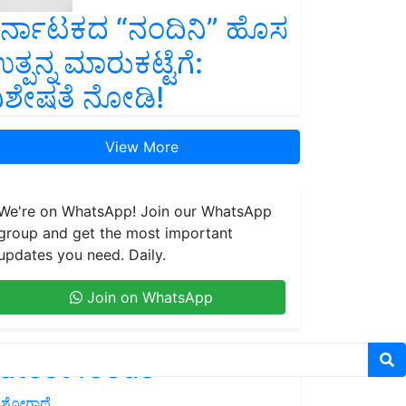
ರ್ನಾಟಕದ “ನಂದಿನಿ” ಹೊಸ
ತ್ಪನ್ನ ಮಾರುಕಟ್ಟೆಗೆ:
ಿಶೇಷತೆ ನೋಡಿ!
View More
We're on WhatsApp! Join our WhatsApp
group and get the most important
updates you need. Daily.
Join on WhatsApp
atest feeds
ಶೋಗಾಥೆ