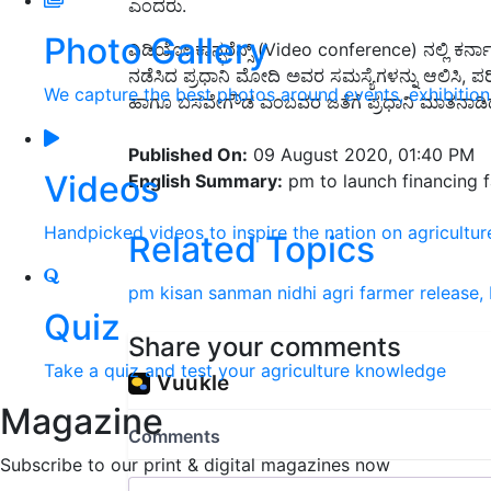
ಎಂದರು.
Photo Gallery
ವಿಡಿಯೋ ಕಾನ್ಫರೆನ್ಸ್​ (Video conference) ನಲ್ಲಿ 
ನಡೆಸಿದ ಪ್ರಧಾನಿ ಮೋದಿ ಅವರ ಸಮಸ್ಯೆಗಳನ್ನು ಆಲಿಸಿ,
We capture the best photos around events, exhibitio
ಹಾಗೂ ಬಸವೇಗೌಡ ಎಂಬವರ ಜತೆಗೆ ಪ್ರಧಾನಿ ಮಾತನಾಡಿದರು
Published On:
09 August 2020, 01:40 PM
Videos
English Summary:
pm to launch financing fa
Handpicked videos to inspire the nation on agricultur
Related Topics
pm kisan sanman nidhi
agri
farmer
release,
Quiz
Share your comments
Take a quiz and test your agriculture knowledge
Magazine
Subscribe to our print & digital magazines now