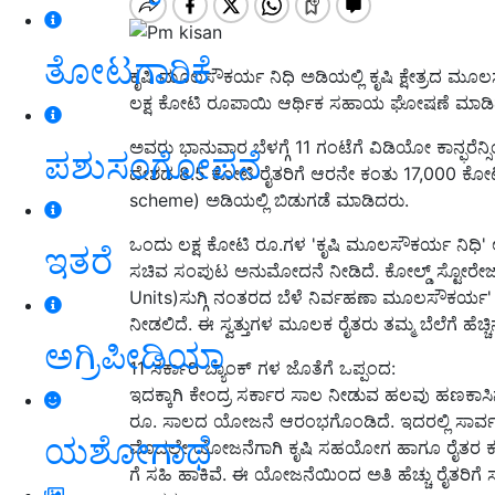
ತೋಟಗಾರಿಕೆ
ಕೃಷಿ ಮೂಲಸೌಕರ್ಯ ನಿಧಿ ಅಡಿಯಲ್ಲಿ ಕೃಷಿ ಕ್ಷೇತ್ರದ ಮೂ
ಲಕ್ಷ ಕೋಟಿ ರೂಪಾಯಿ ಆರ್ಥಿಕ ಸಹಾಯ ಘೋಷಣೆ ಮಾಡಿ
ಅವರು ಭಾನುವಾರ ಬೆಳಗ್ಗೆ 11 ಗಂಟೆಗೆ ವಿಡಿಯೋ ಕಾನ್ಫರೆ
ಪಶುಸಂಗೋಪನೆ
ದೇಶದ 8.5 ಕೋಟಿ ರೈತರಿಗೆ ಆರನೇ ಕಂತು 17,000 ಕೋ
scheme) ಅಡಿಯಲ್ಲಿ ಬಿಡುಗಡೆ ಮಾಡಿದರು.
ಒಂದು ಲಕ್ಷ ಕೋಟಿ ರೂ.ಗಳ 'ಕೃಷಿ ಮೂಲಸೌಕರ್ಯ ನಿಧಿ' ಅ
ಇತರೆ
ಸಚಿವ ಸಂಪುಟ ಅನುಮೋದನೆ ನೀಡಿದೆ. ಕೋಲ್ಡ್ ಸ್ಟೋರೇಜ
Units)ಸುಗ್ಗಿ ನಂತರದ ಬೆಳೆ ನಿರ್ವಹಣಾ ಮೂಲಸೌಕರ್ಯ' ಮ
ನೀಡಲಿದೆ. ಈ ಸ್ವತ್ತುಗಳ ಮೂಲಕ ರೈತರು ತಮ್ಮ ಬೆಲೆಗೆ ಹ
ಅಗ್ರಿಪೀಡಿಯಾ
11 ಸರ್ಕಾರಿ ಬ್ಯಾಂಕ್ ಗಳ ಜೊತೆಗೆ ಒಪ್ಪಂದ:
ಇದಕ್ಕಾಗಿ ಕೇಂದ್ರ ಸರ್ಕಾರ ಸಾಲ ನೀಡುವ ಹಲವು ಹಣಕಾಸಿನ
ರೂ. ಸಾಲದ ಯೋಜನೆ ಆರಂಭಗೊಂಡಿದೆ. ಇದರಲ್ಲಿ ಸಾರ್ವಜನ
ಯಶೋಗಾಥೆ
ಮೊದಲೇ ಯೋಜನೆಗಾಗಿ ಕೃಷಿ ಸಹಯೋಗ ಹಾಗೂ ರೈತರ ಕಲ್ಯ
ಗೆ ಸಹಿ ಹಾಕಿವೆ. ಈ ಯೋಜನೆಯಿಂದ ಅತಿ ಹೆಚ್ಚು ರೈತರಿ