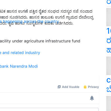
ರ
ಕರ್ನಾಟಕ ಹಾಸನ ಉಗಣೆ ಪತ್ತಿನ ರೈತರ ಸಂಘದ ಸದಸ್ಯರ ಸಜೆ ಸಂವಾದ
 ಪರಿಹಾರ ಸೂಚಿಸಿದರು. ಹಾಸನ ತಾಲೂಕು ಉಗನೆ ಗ್ರಾಮದ ದೇವೇಂದ್ರ
ns happening across the country
. ಕೃಷಿ ಹಾಗೂ ಸೊಸೈಟಿಗಳ ಕುರಿತು ಚರ್ಚಿಸಿದರು.
1
ರ
cility under agriculture infrastructure fund
ಹ
e and related industry
 bank
Narendra Modi
c
ಬ