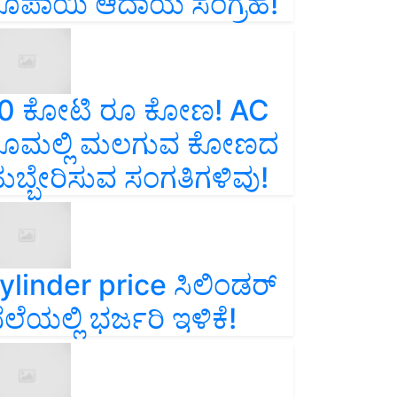
ೂಪಾಯಿ ಆದಾಯ ಸಂಗ್ರಹ!
0 ಕೋಟಿ ರೂ ಕೋಣ! AC
ೂಮಲ್ಲಿ ಮಲಗುವ ಕೋಣದ
ುಬ್ಬೇರಿಸುವ ಸಂಗತಿಗಳಿವು!
ylinder price ಸಿಲಿಂಡರ್‌
ೆಲೆಯಲ್ಲಿ ಭರ್ಜರಿ ಇಳಿಕೆ!