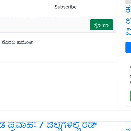
ಕ
Subscribe
ಉ
ವ
L
 ಪ್ರವಾಹ: 7 ಜಿಲ್ಲೆಗಳಲ್ಲಿ ರೆಡ್
ಯ