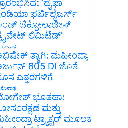
್ರಾರಂಭಿಸಿದೆ: ‘ಹೈಫಾ
ಂಡಿಯಾ ಫರ್ಟಿಲೈಜರ್ಸ್
ಂಡ್ ಟೆಕ್ನೋಲಾಜೀಸ್
್ರೈವೇಟ್ ಲಿಮಿಟೆಡ್’
ಶೋಗಾಥೆ
ಭಿಷೇಕ್ ತ್ಯಾಗಿ: ಮಹೀಂದ್ರಾ
ರ್ಜುನ್ 605 DI ಜೊತೆ
ೊಸ ಎತ್ತರಗಳಿಗೆ
ಶೋಗಾಥೆ
ೋಗೇಶ್ ಭೂತಡಾ:
ೋಸಂರಕ್ಷಣೆ ಮತ್ತು
ಹೀಂದ್ರಾ ಟ್ರ್ಯಾಕ್ಟರ್ ಮೂಲಕ