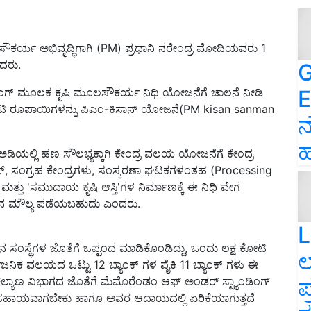
ಲಸೌಕರ್ಯ ಅಭಿವೃದ್ಧಿಗಾಗಿ (PM) ಪ್ರಧಾನಿ ನರೇಂದ್ರ ಮೋದಿಯವರು 1
ದರು.
G
E
ನ್ಸಿಂಗ್ ಮೂಲಕ ಕೃಷಿ ಮೂಲಸೌಕರ್ಯ ನಿಧಿ ಯೋಜನೆಗೆ ಚಾಲನೆ ನೀಡಿ
ಟಿ ರೂಪಾಯಿಗಳನ್ನು ಪಿಎಂ-ಕಿಸಾನ್ ಯೋಜನೆ(PM kisan sanman
ನ
ಹ
ಡಿಯಲ್ಲಿ ಹಣ ಸೌಲಭ್ಯಕ್ಕಾಗಿ ಕೇಂದ್ರ ವಲಯ ಯೋಜನೆಗೆ ಕೇಂದ್ರ
್, ಸಂಗ್ರಹ ಕೇಂದ್ರಗಳು, ಸಂಸ್ಕರಣಾ ಘಟಕಗಳಂತಹ (Processing
ತ್ತು 'ಸಮುದಾಯ ಕೃಷಿ ಆಸ್ತಿ'ಗಳ ನಿರ್ಮಾಣಕ್ಕೆ ಈ ನಿಧಿ ವೇಗ
ೆಚ್ಚಿನ ಮೌಲ್ಯ ಪಡೆಯಬಹುದು ಎಂದರು.
L
 ಸಂಸ್ಥೆಗಳ ಜೊತೆಗೆ ಒಪ್ಪಂದ ಮಾಡಿಕೊಂಡಿದ್ದು, ಒಂದು ಲಕ್ಷ ಕೋಟಿ
ಲ
ಿಕ ವಲಯದ ಒಟ್ಟು 12 ಬ್ಯಾಂಕ್ ಗಳ ಪೈಕಿ 11 ಬ್ಯಾಂಕ್ ಗಳು ಈ
ಪ
ಾಣ ವಿಭಾಗದ ಜೊತೆಗೆ ಮೆಮೊರೆಂಡಂ ಆಫ್ ಅಂಡರ್ ಸ್ಟ್ಯಾಂಡಿಂಗ್
ಗೆ ಸಹಾಯವಾಗಬೇಕು ಹಾಗೂ ಅವರ ಆದಾಯದಲ್ಲಿ ಏರಿಕೆಯಾಗುತ್ತದೆ