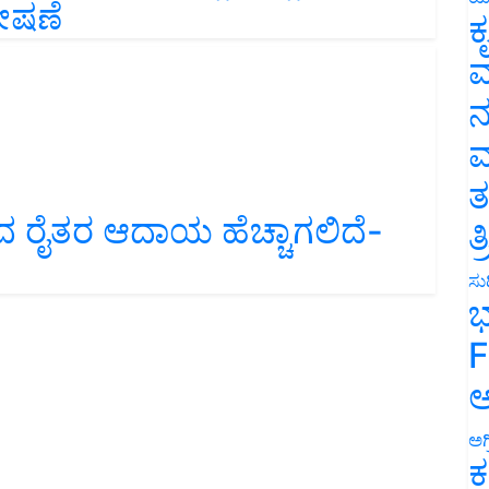
ೋಷಣೆ
ಕ
ವ
ನ
ಮ
ತ
 ರೈತರ ಆದಾಯ ಹೆಚ್ಚಾಗಲಿದೆ-
ತ
ಸುದ
ಭ
F
ಅ
ಅಗ
ಕ