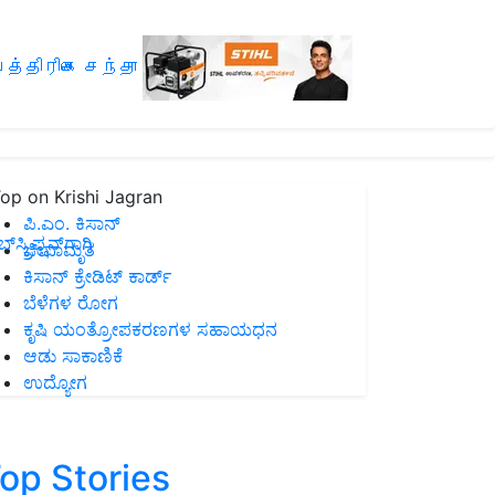
த்திரிகை சந்தா
op on Krishi Jagran
ಪಿ.ಎಂ. ಕಿಸಾನ್
ಸ್ಕ್ರಿಪ್ಷನ್‌ಗಾಗಿ
ಜೀವಾಮೃತ
ಕಿಸಾನ್ ಕ್ರೇಡಿಟ್ ಕಾರ್ಡ್
ಬೆಳೆಗಳ ರೋಗ
ಕೃಷಿ ಯಂತ್ರೋಪಕರಣಗಳ ಸಹಾಯಧನ
ಆಡು ಸಾಕಾಣಿಕೆ
ಉದ್ಯೋಗ
op Stories