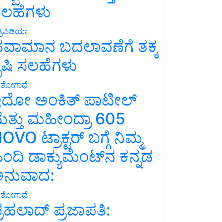
ಲಹೆಗಳು
್ರಿಪಿಡಿಯಾ
ವಾಮಾನ ಬದಲಾವಣೆಗೆ ತಕ್ಕ
ೃಷಿ ಸಲಹೆಗಳು
ಶೋಗಾಥೆ
ದೋ ಅಂಕಿತ್ ಪಾಟೀಲ್
ತ್ತು ಮಹೀಂದ್ರಾ 605
OVO ಟ್ರಾಕ್ಟರ್ ಬಗ್ಗೆ ನಿಮ್ಮ
ಿಂದಿ ಡಾಕ್ಯುಮೆಂಟ್‌ನ ಕನ್ನಡ
ನುವಾದ:
ಶೋಗಾಥೆ
್ರಹಲಾದ್ ಪ್ರಜಾಪತಿ: