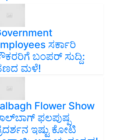
overnment
mployees ಸರ್ಕಾರಿ
ೌಕರರಿಗೆ ಬಂಪರ್‌ ಸುದ್ದಿ:
ಣದ ಮಳೆ!
albagh Flower Show
ಾಲ್‌ಬಾಗ್ ಫಲಪುಷ್ಪ
್ರದರ್ಶನ ಇಷ್ಟು ಕೋಟಿ