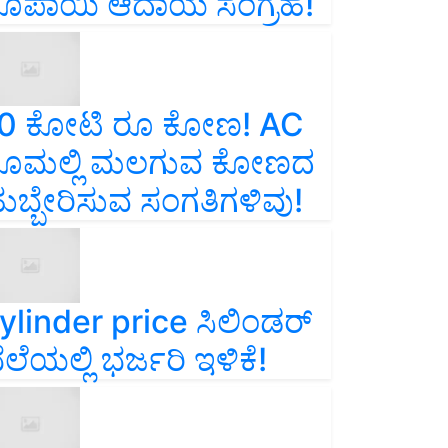
ೂಪಾಯಿ ಆದಾಯ ಸಂಗ್ರಹ!
0 ಕೋಟಿ ರೂ ಕೋಣ! AC
ೂಮಲ್ಲಿ ಮಲಗುವ ಕೋಣದ
ುಬ್ಬೇರಿಸುವ ಸಂಗತಿಗಳಿವು!
ylinder price ಸಿಲಿಂಡರ್‌
ೆಲೆಯಲ್ಲಿ ಭರ್ಜರಿ ಇಳಿಕೆ!