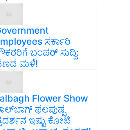
overnment
mployees ಸರ್ಕಾರಿ
ೌಕರರಿಗೆ ಬಂಪರ್‌ ಸುದ್ದಿ:
ಣದ ಮಳೆ!
albagh Flower Show
ಾಲ್‌ಬಾಗ್ ಫಲಪುಷ್ಪ
್ರದರ್ಶನ ಇಷ್ಟು ಕೋಟಿ