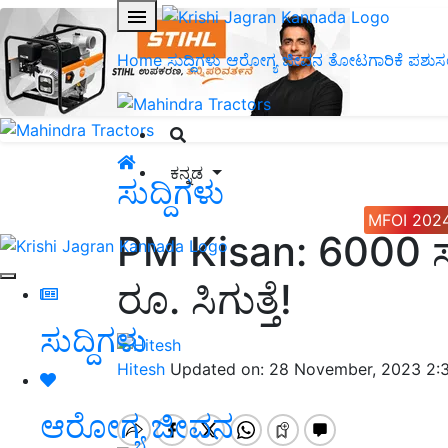
Home
ಸುದ್ದಿಗಳು
ಆರೋಗ್ಯ ಜೀವನ
ತೋಟಗಾರಿಕೆ
ಪಶುಸ
ಕನ್ನಡ
ಸುದ್ದಿಗಳು
MFOI 202
PM Kisan: 6000 ಸಾ
ರೂ. ಸಿಗುತ್ತೆ!
ಸುದ್ದಿಗಳು
Hitesh
Updated on: 28 November, 2023 2:
ಆರೋಗ್ಯ ಜೀವನ