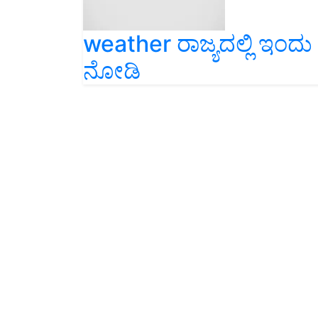
weather ರಾಜ್ಯದಲ್ಲಿ ಇಂದ
ನೋಡಿ