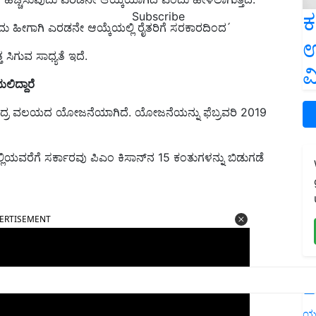
ಕ
Subscribe
ು ಹೀಗಾಗಿ ಎರಡನೇ ಆಯ್ಕೆಯಲ್ಲಿ ರೈತರಿಗೆ ಸರಕಾರದಿಂದ ́
ಉ
 ಸಿಗುವ ಸಾಧ್ಯತೆ ಇದೆ.
ವ
ಿದ್ದಾರೆ
ಕೇಂದ್ರ ವಲಯದ ಯೋಜನೆಯಾಗಿದೆ. ಯೋಜನೆಯನ್ನು ಫೆಬ್ರವರಿ 2019
ಲಿಯವರೆಗೆ ಸರ್ಕಾರವು ಪಿಎಂ ಕಿಸಾನ್‌ನ
15
ಕಂತುಗಳನ್ನು ಬಿಡುಗಡೆ
ERTISEMENT
L
ಯ