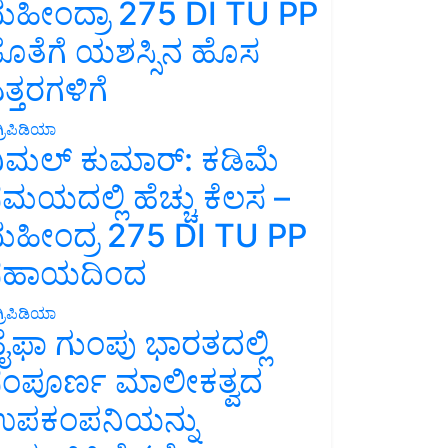
ಹೀಂದ್ರಾ 275 DI TU PP
ೊತೆಗೆ ಯಶಸ್ಸಿನ ಹೊಸ
ತ್ತರಗಳಿಗೆ
್ರಿಪಿಡಿಯಾ
ಿಮಲ್ ಕುಮಾರ್: ಕಡಿಮೆ
ಮಯದಲ್ಲಿ ಹೆಚ್ಚು ಕೆಲಸ –
ಹೀಂದ್ರ 275 DI TU PP
ಸಹಾಯದಿಂದ
್ರಿಪಿಡಿಯಾ
ೈಫಾ ಗುಂಪು ಭಾರತದಲ್ಲಿ
ಂಪೂರ್ಣ ಮಾಲೀಕತ್ವದ
ಪಕಂಪನಿಯನ್ನು