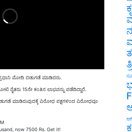
ಕ
ವ
ನ
ಮ
ತ
ತ
ಪ್ರಧಾನಿ ಮೋದಿ ಬಿಡುಗಡೆ ಮಾಡಿದರು.
ಸುದ
ಭ
ೋಟಿ ರೈತರು
15
ನೇ ಕಂತಿನ ಲಾಭ
ವನ್ನು
ಪಡೆದಿದ್ದಾರೆ
.
F
ಬಿಡುಗಡೆ ಮಾಡಿರುವುದಕ್ಕೆ ವಿರೋಧ ಪಕ್ಷಗಳಿಂದ ವಿರೋಧವೂ
ಅ
PM
ಅಗ
sand, now 7500 Rs. Get it!
ಕ