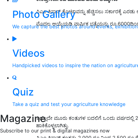
Photo Gallery
ಪಿಎಂ ಕಿಸಾನ್ ಕೋಟಾವನ್ನು ಹೆಚ್ಚಿಸಲು ಸರ್ಕಾರಕ್ಕೆ ಎರಡು
ಮೊದಲ ಆಯ್ಕೆಯಡಿ ವಾರ್ಷಿಕ ಭತ್ಯೆಯನ್ನು ರೂ.6000
ದಿಂ
We capture the best photos around events, exhibitio
Videos
Handpicked videos to inspire the nation on agricultur
Quiz
Take a quiz and test your agriculture knowledge
Magazine
ಇದಲ್ಲದೇ
ಮೂರು ಕಂತುಗಳ ಬದಲಿಗೆ ಒಂದು ವರ್ಷದಲ್ಲಿ
ಹಾಕಿಕೊಳ್ಳಲಾಗಿತ್ತು
.
Subscribe to our print & digital magazines now
ಪಿಎಂ ಕಿಸಾನ್ ಕಂತನ್ನು
2,000
ರೂ.ನಿಂದ
2,500
ರೂ.ಗೆ