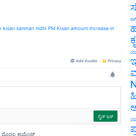
ಸ
ಅಗ
 kisan sanman nidhi
PM Kisan amount
Increase in
ಹ
ಕ
ಯ
ಇ
ಮ
N
ಹ
ಅ
ಯ
ಪ