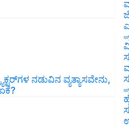
ಮ
ಜ
ಎ
ಅಗ
ವ
ಸ
ಮ
್ಯಾಕ್ಟರ್‌ಗಳ ನಡುವಿನ ವ್ಯತ್ಯಾಸವೇನು,
ಏಕೆ?
ಅಗ
ಹ
ಸ
ಉ