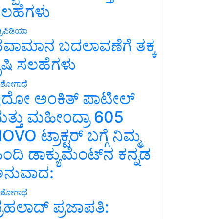
ಲಹೆಗಳು
್ರಿಪಿಡಿಯಾ
ವಾಮಾನ ಬದಲಾವಣೆಗೆ ತಕ್ಕ
ೃಷಿ ಸಲಹೆಗಳು
ಶೋಗಾಥೆ
ದೋ ಅಂಕಿತ್ ಪಾಟೀಲ್
ತ್ತು ಮಹೀಂದ್ರಾ 605
OVO ಟ್ರಾಕ್ಟರ್ ಬಗ್ಗೆ ನಿಮ್ಮ
ಿಂದಿ ಡಾಕ್ಯುಮೆಂಟ್‌ನ ಕನ್ನಡ
ನುವಾದ:
ಶೋಗಾಥೆ
್ರಹಲಾದ್ ಪ್ರಜಾಪತಿ: