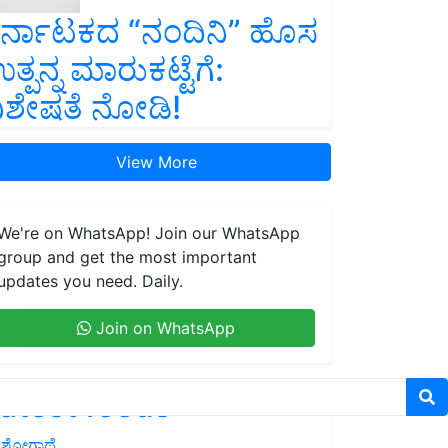
ರ್ನಾಟಕದ “ನಂದಿನಿ” ಹೊಸ
ತ್ಪನ್ನ ಮಾರುಕಟ್ಟೆಗೆ:
ಿಶೇಷತೆ ನೋಡಿ!
View More
We're on WhatsApp! Join our WhatsApp
group and get the most important
updates you need. Daily.
Join on WhatsApp
atest feeds
ಶೋಗಾಥೆ