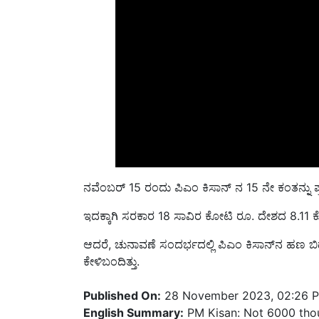
ನವೆಂಬರ್ 15
ರಂದು ಪಿಎಂ ಕಿಸಾನ್ ನ
15
ನೇ ಕಂತನ್ನು 
ಇದಕ್ಕಾಗಿ ಸರಕಾರ
18
ಸಾವಿರ ಕೋಟಿ ರೂ. ದೇಶದ
8.11
ಕ
ಆದರೆ, ಚುನಾವಣೆ ಸಂದರ್ಭದಲ್ಲಿ ಪಿಎಂ ಕಿಸಾನ್‌ನ ಹಣ 
ಕೇಳಿಬಂದಿತ್ತು.
Published On:
28 November 2023, 02:26 
English Summary:
PM Kisan: Not 6000 thou