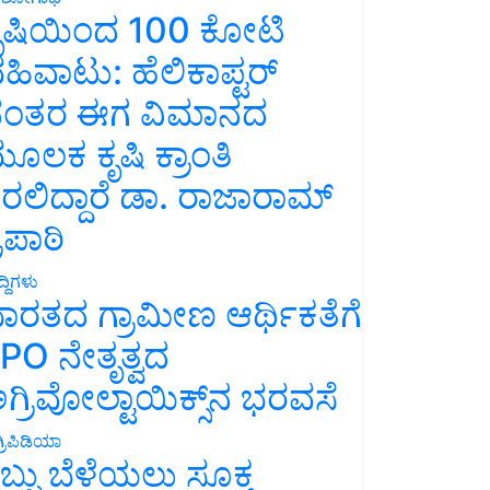
ೃಷಿಯಿಂದ 100 ಕೋಟಿ
ಹಿವಾಟು: ಹೆಲಿಕಾಪ್ಟರ್
ಂತರ ಈಗ ವಿಮಾನದ
ೂಲಕ ಕೃಷಿ ಕ್ರಾಂತಿ
ರಲಿದ್ದಾರೆ ಡಾ. ರಾಜಾರಾಮ್
್ರಿಪಾಠಿ
್ದಿಗಳು
ಾರತದ ಗ್ರಾಮೀಣ ಆರ್ಥಿಕತೆಗೆ
PO ನೇತೃತ್ವದ
ಗ್ರಿವೋಲ್ಟಾಯಿಕ್ಸ್‌ನ ಭರವಸೆ
್ರಿಪಿಡಿಯಾ
ಬ್ಬು ಬೆಳೆಯಲು ಸೂಕ್ತ