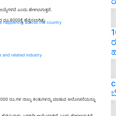
ರ
 ಆಯ್ಕೆಗಳಿವೆ ಎಂದು ಹೇಳಲಾಗುತ್ತದೆ.
ದ ರೂ.
8000
ಕ್ಕೆ ಹೆಚ್ಚಿಸಲಾ
ಗಿತ್ತು.
ns happening across the country
1
ರ
ಹ
e and related industry
c
ಬ
2000
ರೂ.ಗಳ ನಾಲ್ಕು ಕಂತುಗಳನ್ನು ಮಾಡುವ ಆಲೋಚನೆ
ಯನ್ನೂ
 ಹೆಚ್ಚಿಸುವುದು ಎರಡನೇ ಆಯ್ಕೆಯಾಗಿದೆ
ಎಂದು ಹೇಳಲಾಗುತ್ತಿದೆ
.