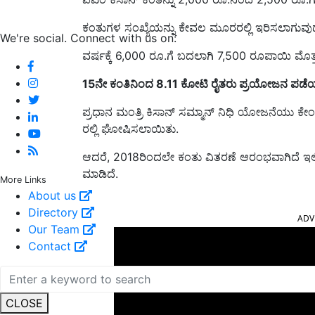
ಕಂತುಗಳ ಸಂಖ್ಯೆಯನ್ನು ಕೇವಲ ಮೂರರಲ್ಲಿ ಇರಿಸಲಾಗುವುದ
We're social. Connect with us on:
ವರ್ಷಕ್ಕೆ
6,000
ರೂ.ಗೆ ಬದಲಾಗಿ
7,500
ರೂ
ಪಾಯಿ ಮೊತ್ತ
15
ನೇ ಕಂತಿನಿಂದ
8.11
ಕೋಟಿ ರೈತರು ಪ್ರಯೋಜನ ಪಡೆಯಲ
ಪ್ರಧಾನ ಮಂತ್ರಿ ಕಿಸಾನ್ ಸಮ್ಮಾನ್ ನಿಧಿ ಯೋಜನೆಯು 
ರಲ್ಲಿ ಘೋಷಿಸಲಾಯಿತು
.
ಆದರೆ
, 2018
ರಿಂದಲೇ ಕಂತು ವಿತರಣೆ ಆರಂಭವಾಗಿದೆ ಇಲ್
ಮಾಡಿದೆ.
More Links
About us
ADV
Directory
Our Team
Contact
CLOSE