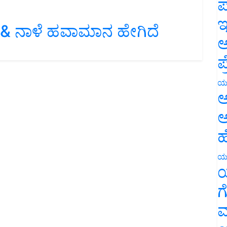
ಪ
ು & ನಾಳೆ ಹವಾಮಾನ ಹೇಗಿದೆ
ಇ
ಅ
ಪ
ಯ
ಅ
ಅ
ಹ
ಯ
ಯ
ಗ
ಮ