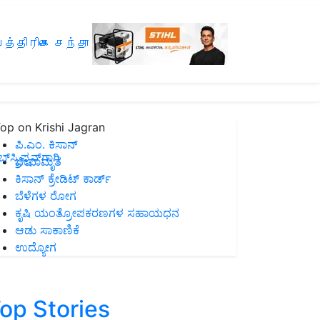
த்திரிகை சந்தா
op on Krishi Jagran
ಪಿ.ಎಂ. ಕಿಸಾನ್
ಸ್ಕ್ರಿಪ್ಷನ್‌ಗಾಗಿ
ಜೀವಾಮೃತ
ಕಿಸಾನ್ ಕ್ರೇಡಿಟ್ ಕಾರ್ಡ್
ಬೆಳೆಗಳ ರೋಗ
ಕೃಷಿ ಯಂತ್ರೋಪಕರಣಗಳ ಸಹಾಯಧನ
ಆಡು ಸಾಕಾಣಿಕೆ
ಉದ್ಯೋಗ
op Stories