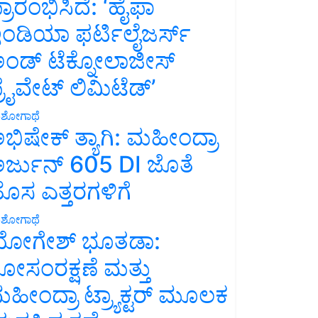
್ರಾರಂಭಿಸಿದೆ: ‘ಹೈಫಾ
ಂಡಿಯಾ ಫರ್ಟಿಲೈಜರ್ಸ್
ಂಡ್ ಟೆಕ್ನೋಲಾಜೀಸ್
್ರೈವೇಟ್ ಲಿಮಿಟೆಡ್’
ಶೋಗಾಥೆ
ಭಿಷೇಕ್ ತ್ಯಾಗಿ: ಮಹೀಂದ್ರಾ
ರ್ಜುನ್ 605 DI ಜೊತೆ
ೊಸ ಎತ್ತರಗಳಿಗೆ
ಶೋಗಾಥೆ
ೋಗೇಶ್ ಭೂತಡಾ:
ೋಸಂರಕ್ಷಣೆ ಮತ್ತು
ಹೀಂದ್ರಾ ಟ್ರ್ಯಾಕ್ಟರ್ ಮೂಲಕ