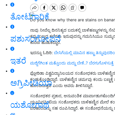
ತೋಟಗಾರಿಕೆ
Do you know why there are stains on banana
ನಾವು ನೀವೆಲ್ಲ ದಿನನಿತ್ಯದ ಬದುಕಲ್ಲಿ ಬಾಳೆಹಣ್ಣುಗಳನ್ನ
ಪಶುಸಂಗೋಪನೆ
ಕಪ್ಪು ಬಣ್ಣದ ಕಲೆಗಳು ಇರುವುದನ್ನು ಗಮನಿಸಿಯೂ ಸುಮ್ಮನಾ
ಕಾರಣ ಹುಡುಕಿದ್ದಾರೆ.
ಇದನ್ನೂ ಓದಿರಿ:
ಬೇಸಿಗೆಯಲ್ಲಿ ಮಾವಿನ ಹಣ್ಣು ತಿನ್ನುವುದ
ಇತರೆ
ಮಜ್ಜಿಗೆಗಿಂತ ಮತ್ತೊಂದು ಮದ್ದು ಬೇಕೆ..? ಬೆರಗುಗೊಳಿಸು
ಫ್ಲೋರಿಡಾ ವಿಶ್ವವಿದ್ಯಾನಿಲಯದ ಸಂಶೋಧಕರು ಬಾಳೆಹಣ್ಣ
ಕಂಡುಕೊಂಡಿದ್ದಾರೆ. ಬಾಳೆಹಣ್ಣಿನ ಚರ್ಮವು ಕಂದು ಬಣ್ಣಕ್
ಅಗ್ರಿಪೀಡಿಯಾ
ಹೊಂದಿರುತ್ತವೆ ಎಂದು ಅವರು ತೀಳಿಸಿದ್ದಾರೆ.
ಸಂಶೋಧಕರ ಪ್ರಕಾರ, ಆನುವಂಶಿಕ ಮಾರ್ಪಾಡುಗಳೊಂದಿಗೆ ಬ್ರೌನ
ಯೂನಿವರ್ಸಿಟಿಯ ಸಂಶೋಧಕರು ಬಾಳೆಹಣ್ಣಿನ ಮೇಲೆ ಕಂದು ಬಣ
ಯಶೋಗಾಥೆ
ಪರಿಹಾರವನ್ನು ಸಹ ರೂಪಿಸಿದ್ದಾರೆ. ಈ ಸಂಶೋಧನೆಯನ್ನು ಭೌತಿ