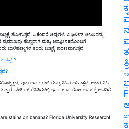
ಕ
ವ
ನ
ಣ್ಣಕ್ಕೆ ಹೋಗುತ್ತದೆ. ಏಕೆಂದರೆ ಅವುಗಳು ಎಥಿಲೀನ್ ಅನಿಲವನ್ನು
ಿಲದ ಪ್ರಮಾಣವು ಹೆಚ್ಚಾದಾಗ ಮತ್ತು ಆಮ್ಲಜನಕದೊಂದಿಗೆ
ಮ
ಇದು ಬಾಳೆಹಣ್ಣುಗಳ ಕಂದು ಬಣ್ಣಕ್ಕೆ ಕಾರಣವಾಗುತ್ತದೆ.
ತ
ೆಸ್ಟ್‌..?
ತ
ತದೆ?
ಸುದ
ತನೆಗೊಳ್ಳುತ್ತದೆ, ಇದು ಅವರ ರುಚಿಯನ್ನು ಸಿಹಿಗೊಳಿಸುತ್ತದೆ. ಅದರ ಸಿಹಿ
ಭ
್ತಾರೆ. ಬೇಕಿಂಗ್ ರೆಸಿಪಿಗಳಲ್ಲಿ ಇದರ ಉಪಯೋಗಗಳ ಬಗ್ಗೆ ಅವರಿಗೆ
F
ಅ
re stains on banana? Florida University Research!
ಅಗ
ಕ