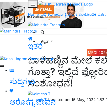
Home
ಸುದ್ದಿಗಳು
ಆರೋಗ್ಯ ಜೀವನ
ತೋಟಗಾರಿಕೆ
ಪಶುಸ
ಕನ್ನಡ
ಇತರೆ
MFOI 202
ಬಾಳೆಹಣ್ಣಿನ ಮೇಲೆ ಕಲ
ಗೊತ್ತಾ? ಇಲ್ಲಿದೆ ಫ್ಲೋ
ಸುದ್ದಿಗಳು
ಸಂಶೋಧನೆ!
ಆರೋಗ್ಯ ಜೀವನ
Kalmesh T
Updated on: 15 May, 2022 1:52