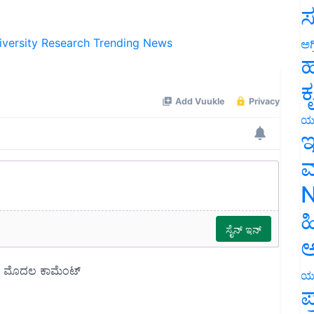
ಸ
iversity Research
Trending News
ಅಗ
ಹ
ಕ
ಯ
ಇ
ಮ
N
ಹ
ಅ
ಯ
ಪ