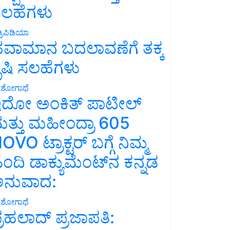
ಲಹೆಗಳು
್ರಿಪಿಡಿಯಾ
ವಾಮಾನ ಬದಲಾವಣೆಗೆ ತಕ್ಕ
ೃಷಿ ಸಲಹೆಗಳು
ಶೋಗಾಥೆ
ದೋ ಅಂಕಿತ್ ಪಾಟೀಲ್
ತ್ತು ಮಹೀಂದ್ರಾ 605
OVO ಟ್ರಾಕ್ಟರ್ ಬಗ್ಗೆ ನಿಮ್ಮ
ಿಂದಿ ಡಾಕ್ಯುಮೆಂಟ್‌ನ ಕನ್ನಡ
ನುವಾದ:
ಶೋಗಾಥೆ
್ರಹಲಾದ್ ಪ್ರಜಾಪತಿ: