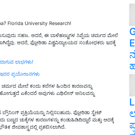
? Florida University Research!
G
ು ಸೇವಿಸುವುದು ಸಹಜ. ಆದರೆ, ಈ ಬಾಳೆಹಣ್ಣುಗಳ ಸಿಪ್ಪೆಯ ಚರ್ಮದ ಮೇಲೆ
E
ಗಿದ್ದೆವು. ಆದರೆ, ಫ್ಲೋರಿಡಾ ವಿಶ್ವವಿದ್ಯಾಲಯದ ಸಂಶೋಧಕರು ಇದಕ್ಕೆ
ನ
ರಿಂದಾಗುವ ಲಾಭಗಳು!
ಹ
ತ್ತೆ ಇದರ ಪ್ರಯೋಜನಗಳು
ಿನ ಚರ್ಮದ ಮೇಲೆ ಕಂದು ಕಲೆಗಳ ಹಿಂದಿನ ಕಾರಣವನ್ನು
ಕೆ ಹೋಗುತ್ತದೆ ಏಕೆಂದರೆ ಅವುಗಳು ಎಥಿಲೀನ್ ಅನಿಲವನ್ನು
L
ಲ
ಿಂಗ್ ಪ್ರಕ್ರಿಯೆಯನ್ನು ನಿಲ್ಲಿಸಬಹುದು. ಫ್ಲೋರಿಡಾ ಸ್ಟೇಟ್
್ಣದ ಚುಕ್ಕೆಗಳ ಕಾರಣಗಳನ್ನು ಕಂಡುಹಿಡಿದಿದ್ದಾರೆ ಮತ್ತು ಅದಕ್ಕೆ
ಪ
ಕ ಜೀವಶಾಸ್ತ್ರದಲ್ಲಿ ಪ್ರಕಟಿಸಲಾಗಿದೆ.