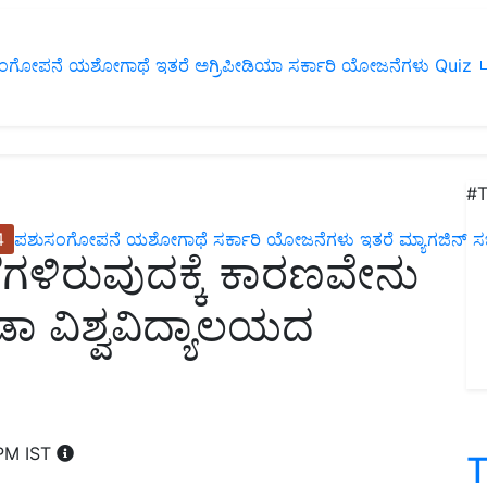
ಂಗೋಪನೆ
ಯಶೋಗಾಥೆ
ಇತರೆ
ಅಗ್ರಿಪೀಡಿಯಾ
ಸರ್ಕಾರಿ ಯೋಜನೆಗಳು
Quiz
ப
#T
4
ಪಶುಸಂಗೋಪನೆ
ಯಶೋಗಾಥೆ
ಸರ್ಕಾರಿ ಯೋಜನೆಗಳು
ಇತರೆ
ಮ್ಯಾಗಜಿನ್‌ ಸಬ್‌
ೆಗಳಿರುವುದಕ್ಕೆ ಕಾರಣವೇನು
ರಿಡಾ ವಿಶ್ವವಿದ್ಯಾಲಯದ
 PM IST
T