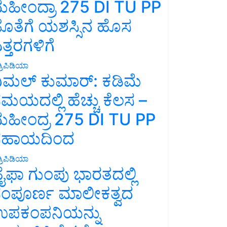
ಹೀಂದ್ರಾ 275 DI TU PP
ೊತೆಗೆ ಯಶಸ್ಸಿನ ಹೊಸ
ತ್ತರಗಳಿಗೆ
್ರಿಪಿಡಿಯಾ
ಿಮಲ್ ಕುಮಾರ್: ಕಡಿಮೆ
ಮಯದಲ್ಲಿ ಹೆಚ್ಚು ಕೆಲಸ –
ಹೀಂದ್ರ 275 DI TU PP
ಸಹಾಯದಿಂದ
್ರಿಪಿಡಿಯಾ
ೈಫಾ ಗುಂಪು ಭಾರತದಲ್ಲಿ
ಂಪೂರ್ಣ ಮಾಲೀಕತ್ವದ
ಪಕಂಪನಿಯನ್ನು