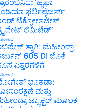
್ರಾರಂಭಿಸಿದೆ: ‘ಹೈಫಾ
ಂಡಿಯಾ ಫರ್ಟಿಲೈಜರ್ಸ್
ಂಡ್ ಟೆಕ್ನೋಲಾಜೀಸ್
್ರೈವೇಟ್ ಲಿಮಿಟೆಡ್’
ಶೋಗಾಥೆ
ಭಿಷೇಕ್ ತ್ಯಾಗಿ: ಮಹೀಂದ್ರಾ
ರ್ಜುನ್ 605 DI ಜೊತೆ
ೊಸ ಎತ್ತರಗಳಿಗೆ
ಶೋಗಾಥೆ
ೋಗೇಶ್ ಭೂತಡಾ:
ೋಸಂರಕ್ಷಣೆ ಮತ್ತು
ಹೀಂದ್ರಾ ಟ್ರ್ಯಾಕ್ಟರ್ ಮೂಲಕ