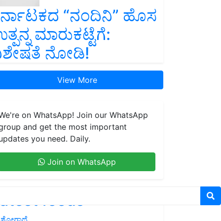
ರ್ನಾಟಕದ “ನಂದಿನಿ” ಹೊಸ
ತ್ಪನ್ನ ಮಾರುಕಟ್ಟೆಗೆ:
ಿಶೇಷತೆ ನೋಡಿ!
View More
We're on WhatsApp! Join our WhatsApp
group and get the most important
updates you need. Daily.
Join on WhatsApp
atest feeds
ಶೋಗಾಥೆ