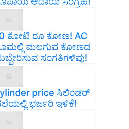
ೂಪಾಯಿ ಆದಾಯ ಸಂಗ್ರಹ!
0 ಕೋಟಿ ರೂ ಕೋಣ! AC
ೂಮಲ್ಲಿ ಮಲಗುವ ಕೋಣದ
ುಬ್ಬೇರಿಸುವ ಸಂಗತಿಗಳಿವು!
ylinder price ಸಿಲಿಂಡರ್‌
ೆಲೆಯಲ್ಲಿ ಭರ್ಜರಿ ಇಳಿಕೆ!