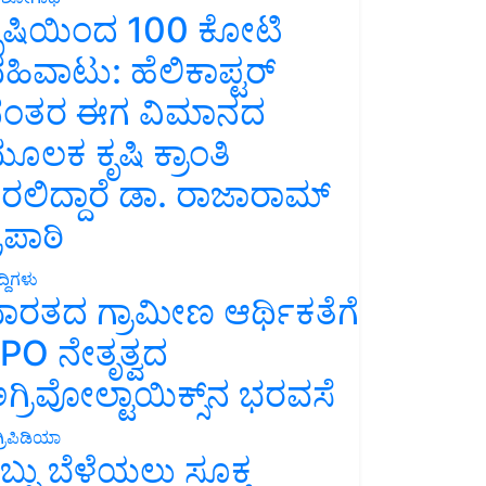
ೃಷಿಯಿಂದ 100 ಕೋಟಿ
ಹಿವಾಟು: ಹೆಲಿಕಾಪ್ಟರ್
ಂತರ ಈಗ ವಿಮಾನದ
ೂಲಕ ಕೃಷಿ ಕ್ರಾಂತಿ
ರಲಿದ್ದಾರೆ ಡಾ. ರಾಜಾರಾಮ್
್ರಿಪಾಠಿ
್ದಿಗಳು
ಾರತದ ಗ್ರಾಮೀಣ ಆರ್ಥಿಕತೆಗೆ
PO ನೇತೃತ್ವದ
ಗ್ರಿವೋಲ್ಟಾಯಿಕ್ಸ್‌ನ ಭರವಸೆ
್ರಿಪಿಡಿಯಾ
ಬ್ಬು ಬೆಳೆಯಲು ಸೂಕ್ತ