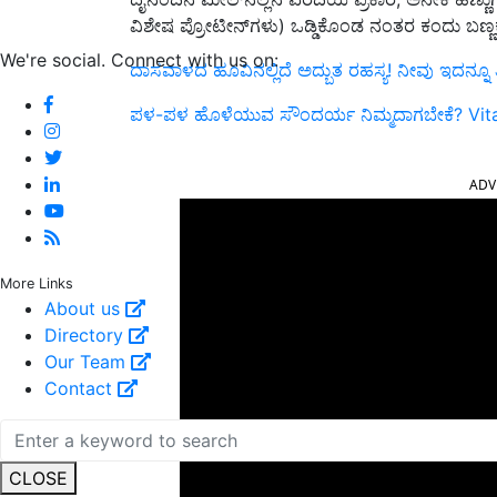
ವಿಶೇಷ ಪ್ರೋಟೀನ್‌ಗಳು) ಒಡ್ಡಿಕೊಂಡ ನಂತರ ಕಂದು ಬಣ್ಣಕ್ಕೆ 
We're social. Connect with us on:
ದಾಸವಾಳದ ಹೂವಿನಲ್ಲಿದೆ ಅದ್ಬುತ ರಹಸ್ಯ! ನೀವು ಇದನ್ನೂ
ಪಳ-ಪಳ ಹೊಳೆಯುವ ಸೌಂದರ್ಯ ನಿಮ್ಮದಾಗಬೇಕೆ? Vitamin
ADV
More Links
About us
Directory
Our Team
Contact
CLOSE