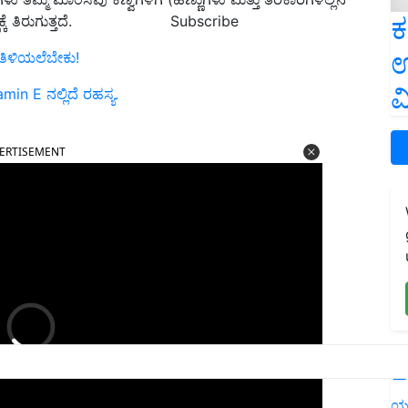
ಕ
Subscribe
ತಿರುಗುತ್ತದೆ.
ಉ
 ತಿಳಿಯಲೆಬೇಕು!
ವ
 E ನಲ್ಲಿದೆ ರಹಸ್ಯ.
ERTISEMENT
L
ಯ