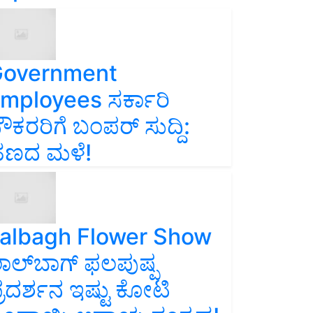
overnment
mployees ಸರ್ಕಾರಿ
ೌಕರರಿಗೆ ಬಂಪರ್‌ ಸುದ್ದಿ:
ಣದ ಮಳೆ!
albagh Flower Show
ಾಲ್‌ಬಾಗ್ ಫಲಪುಷ್ಪ
್ರದರ್ಶನ ಇಷ್ಟು ಕೋಟಿ