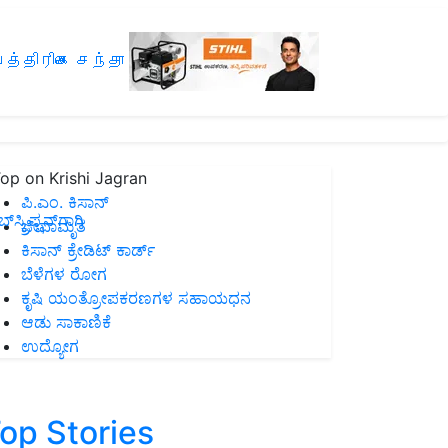
த்திரிகை சந்தா
op on Krishi Jagran
ಪಿ.ಎಂ. ಕಿಸಾನ್
ಸ್ಕ್ರಿಪ್ಷನ್‌ಗಾಗಿ
ಜೀವಾಮೃತ
ಕಿಸಾನ್ ಕ್ರೇಡಿಟ್ ಕಾರ್ಡ್
ಬೆಳೆಗಳ ರೋಗ
ಕೃಷಿ ಯಂತ್ರೋಪಕರಣಗಳ ಸಹಾಯಧನ
ಆಡು ಸಾಕಾಣಿಕೆ
ಉದ್ಯೋಗ
op Stories