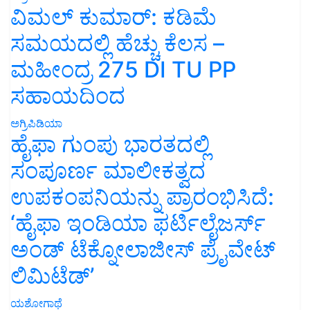
ವಿಮಲ್ ಕುಮಾರ್: ಕಡಿಮೆ
ಸಮಯದಲ್ಲಿ ಹೆಚ್ಚು ಕೆಲಸ –
ಮಹೀಂದ್ರ 275 DI TU PP
ಸಹಾಯದಿಂದ
ಅಗ್ರಿಪಿಡಿಯಾ
ಹೈಫಾ ಗುಂಪು ಭಾರತದಲ್ಲಿ
ಸಂಪೂರ್ಣ ಮಾಲೀಕತ್ವದ
ಉಪಕಂಪನಿಯನ್ನು ಪ್ರಾರಂಭಿಸಿದೆ:
‘ಹೈಫಾ ಇಂಡಿಯಾ ಫರ್ಟಿಲೈಜರ್ಸ್
ಅಂಡ್ ಟೆಕ್ನೋಲಾಜೀಸ್ ಪ್ರೈವೇಟ್
ಲಿಮಿಟೆಡ್’
ಯಶೋಗಾಥೆ