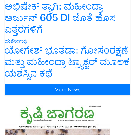
ಅಭಿಷೇಕ್ ತ್ಯಾಗಿ: ಮಹೀಂದ್ರಾ
ಅರ್ಜುನ್ 605 DI ಜೊತೆ ಹೊಸ
ಎತ್ತರಗಳಿಗೆ
ಯಶೋಗಾಥೆ
ಯೋಗೇಶ್ ಭೂತಡಾ: ಗೋಸಂರಕ್ಷಣೆ
ಮತ್ತು ಮಹೀಂದ್ರಾ ಟ್ರ್ಯಾಕ್ಟರ್ ಮೂಲಕ
ಯಶಸ್ಸಿನ ಕಥೆ
More News