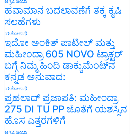
ಅಗ್ರಿಪಿಡಿಯಾ
ಹವಾಮಾನ ಬದಲಾವಣೆಗೆ ತಕ್ಕ ಕೃಷಿ
ಸಲಹೆಗಳು
ಯಶೋಗಾಥೆ
ಇದೋ ಅಂಕಿತ್ ಪಾಟೀಲ್ ಮತ್ತು
ಮಹೀಂದ್ರಾ 605 NOVO ಟ್ರಾಕ್ಟರ್
ಬಗ್ಗೆ ನಿಮ್ಮ ಹಿಂದಿ ಡಾಕ್ಯುಮೆಂಟ್‌ನ
ಕನ್ನಡ ಅನುವಾದ:
ಯಶೋಗಾಥೆ
ಪ್ರಹಲಾದ್ ಪ್ರಜಾಪತಿ: ಮಹೀಂದ್ರಾ
275 DI TU PP ಜೊತೆಗೆ ಯಶಸ್ಸಿನ
ಹೊಸ ಎತ್ತರಗಳಿಗೆ
ಅಗ್ರಿಪಿಡಿಯಾ