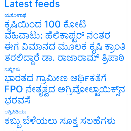
Latest feeds
ಯಶೋಗಾಥೆ
ಕೃಷಿಯಿಂದ 100 ಕೋಟಿ
ವಹಿವಾಟು: ಹೆಲಿಕಾಪ್ಟರ್ ನಂತರ
ಈಗ ವಿಮಾನದ ಮೂಲಕ ಕೃಷಿ ಕ್ರಾಂತಿ
ತರಲಿದ್ದಾರೆ ಡಾ. ರಾಜಾರಾಮ್ ತ್ರಿಪಾಠಿ
ಸುದ್ದಿಗಳು
ಭಾರತದ ಗ್ರಾಮೀಣ ಆರ್ಥಿಕತೆಗೆ
FPO ನೇತೃತ್ವದ ಅಗ್ರಿವೋಲ್ಟಾಯಿಕ್ಸ್‌ನ
ಭರವಸೆ
ಅಗ್ರಿಪಿಡಿಯಾ
ಕಬ್ಬು ಬೆಳೆಯಲು ಸೂಕ್ತ ಸಲಹೆಗಳು