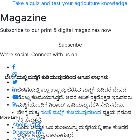
Take a quiz and test your agriculture knowledge
Magazine
Subscribe to our print & digital magazines now
Subscribe
We're social. Connect with us on:
ಬೇಸಿಗೆಯಲ್ಲಿ ಮಜ್ಜಿಗೆ ಕುಡಿಯುವುದರಿಂದ ಆಗುವ
ಲಾಭಗಳು
ಬೇಸಿಗೆಯಲ್ಲಿ ಕಲ್ಲು ಉಪ್ಪನ್ನು ಬೆರೆಸಿದ ಮಜ್ಜಿಗೆ ಕುಡಿದರೆ ದೇಹದ
ಬೊಜ್ಜು ಕಡಿಮೆಯಾಗುತ್ತದೆ. ಆದರೆ ಅಧಿಕ ರಕ್ತದೊತ್ತಡ ಇರುವವರು
ಮಜ್ಜಿಗೆಯೊಂದಿಗೆ ಗಿಲಾಯ್ ಪುಡಿಯನ್ನು ಬೆರೆಸಿ ಸೇವಿಸಬೇಕು.
ಬೆಳಿಗ್ಗೆ ಮತ್ತು
ಸಂಜೆ ಮಜ್ಜಿಗೆ ಕುಡಿಯುವುದರಿಂದ
ವ್ಯಕ್ತಿಯ ನೆನಪಿನ
More Links
ಶಕ್ತಿ ಹೆಚ್ಚುತ್ತದೆ.
About us
ಒಂದು ಚಮಚ ಒಣ ಶುಂಠಿಯನ್ನು ಮಜ್ಜಿಗೆಯಲ್ಲಿ ಹಾಕಿ ಕುಡಿದರೆ
Directory
ಬಿಕ್ಕಳಿಕೆ ಸಮಸ್ಯೆ ದೂರವಾಗುತ್ತದೆ.
Our Team