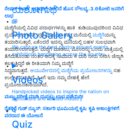
ಯಶೋಗಾಥೆ
ರೇಷನ್‌ ಕಾರ್ಡ್‌ ಇದ್ದವರಿಗೆ ಸಿಗಲಿದೆ ಹೊಸ ಸೌಲಭ್ಯ..3.6ಕೋಟಿ ಜನರಿಗೆ
ಲಾಭ
ಮಜ್ಜಿಗೆಯಲ್ಲಿ ವಿವಿಧ ಪದಾರ್ಥಗಳನ್ನು ಹಾಕಿ ಕುಡಿಯುವುದರಿಂದ ವಿವಿಧ
Photo Gallery
ಪ್ರಯೋಜನಗಳಿವೆ. ಪ್ರತಿಯೊಬ್ಬರೂ ತಮ್ಮ ಮನೆಯಲ್ಲಿ
ಮಜ್ಜಿಗೆ
ಯನ್ನು
ತಯಾರಿಸುತ್ತಾರೆ, ಏಕೆಂದರೆ ಇದನ್ನು ಮನೆಯಲ್ಲಿ ಬಹಳ ಸುಲಭವಾಗಿ
We capture the best photos around events,
ತಯಾರಿಸಲಾಗುತ್ತದೆ. ಮಜ್ಜಿಗೆ ಮಾಡಲು, ಮೊಸರನ್ನು ಒಂದು ಪಾತ್ರೆಯಲ್ಲಿ
exhibitions happening across the country
ತೆಗೆದುಕೊಂಡು ನಂತರ ಅದಕ್ಕೆ ಸುಮಾರು 4 ಬಾರಿ ನೀರು ಸೇರಿಸಿ ಚೆನ್ನಾಗಿ
ಕಲಕುತ್ತಿದ್ದರೆ ಈ ರೀತಿಯಾಗಿ ನಿಮ್ಮ ಮಜ್ಜಿಗೆ
ಸಿದ್ಧವಾಗುತ್ತದೆ.
ಆಯುರ್ವೇದದಲ್ಲಿ ಮಜ್ಜಿಗೆಯ ಪ್ರಯೋಜನಗಳನ್ನು
ಸಹ
Videos
ಉಲ್ಲೇಖಿಸಲಾಗಿದೆ. ಹೀಗೆ ಇದು ನಮ್ಮ ದೇಹಕ್ಕೆ ಹೇಗೆ
ಪ್ರಯೋಜನಕಾರಿಯಾಗಿದೆ.
Handpicked videos to inspire the nation on
ಮಣ್ಣು ಪರೀಕ್ಷೆ ಮಾಡಿ ದುಪ್ಪಟ್ಟು ಲಾಭ ಪಡೆಯಿರಿ!
agriculture and related industry
ರೈತರಿಗೆ ಗುಡ್ ನ್ಯೂಸ್: ಸರ್ಕಾರಿ ಭೂಮಿಯಲ್ಲಿ ಕೃಷಿ: ಕೃಷಿ ಆಕಾಂಕ್ಷಿಗಳಿಗೆ
ವರದಾನ ಈ ಯೋಜನೆ
Quiz