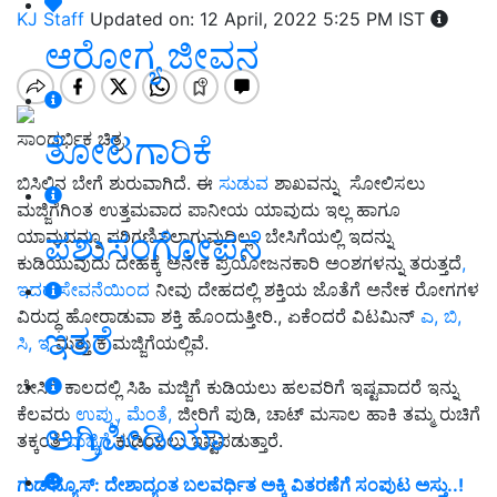
KJ Staff
Updated on: 12 April, 2022 5:25 PM IST
ಆರೋಗ್ಯ ಜೀವನ
ಸಾಂದರ್ಭಿಕ ಚಿತ್ರ
ತೋಟಗಾರಿಕೆ
ಬಿಸಿಲಿನ ಬೇಗೆ ಶುರುವಾಗಿದೆ. ಈ
ಸುಡುವ
ಶಾಖವನ್ನು ಸೋಲಿಸಲು
ಮಜ್ಜಿಗೆಗಿಂತ ಉತ್ತಮವಾದ ಪಾನೀಯ ಯಾವುದು ಇಲ್ಲ ಹಾಗೂ
ಪಶುಸಂಗೋಪನೆ
ಯಾವುದನ್ನೂ ಪರಿಗಣಿಸಲಾಗುವುದಿಲ್ಲ.. ಬೇಸಿಗೆಯಲ್ಲಿ ಇದನ್ನು
ಕುಡಿಯುವುದು ದೇಹಕ್ಕೆ ಅನೇಕ ಪ್ರಯೋಜನಕಾರಿ ಅಂಶಗಳನ್ನು ತರುತ್ತದೆ
,
ಇದರ ಸೇವನೆಯಿಂದ
ನೀವು ದೇಹದಲ್ಲಿ ಶಕ್ತಿಯ ಜೊತೆಗೆ ಅನೇಕ ರೋಗಗಳ
ವಿರುದ್ಧ ಹೋರಾಡುವಾ ಶಕ್ತಿ ಹೊಂದುತ್ತೀರಿ., ಏಕೆಂದರೆ ವಿಟಮಿನ್
ಎ, ಬಿ,
ಇತರೆ
ಸಿ, ಇ
ಮತ್ತು ಕೆ ಮಜ್ಜಿಗೆಯಲ್ಲಿವೆ.
ಬೇಸಿಗೆ ಕಾಲದಲ್ಲಿ ಸಿಹಿ ಮಜ್ಜಿಗೆ ಕುಡಿಯಲು ಹಲವರಿಗೆ ಇಷ್ಟವಾದರೆ ಇನ್ನು
ಕೆಲವರು
ಉಪ್ಪು, ಮೆಂತೆ,
ಜೀರಿಗೆ ಪುಡಿ, ಚಾಟ್ ಮಸಾಲ ಹಾಕಿ ತಮ್ಮ ರುಚಿಗೆ
ಅಗ್ರಿಪೀಡಿಯಾ
ತಕ್ಕಂತೆ
ಮಜ್ಜಿಗೆ
ಕುಡಿಯಲು ಇಷ್ಟಪಡುತ್ತಾರೆ.
ಗುಡ್‌ನ್ಯೂಸ್‌: ದೇಶಾದ್ಯಂತ ಬಲವರ್ಧಿತ ಅಕ್ಕಿ ವಿತರಣೆಗೆ ಸಂಪುಟ ಅಸ್ತು..!