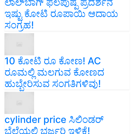
ಲಾಲ್‌ಬಾಗ್ ಫಲಪುಷ್ಪ ಪ್ರದರ್ಶನ
ಇಷ್ಟು ಕೋಟಿ ರೂಪಾಯಿ ಆದಾಯ
ಸಂಗ್ರಹ!
10 ಕೋಟಿ ರೂ ಕೋಣ! AC
ರೂಮಲ್ಲಿ ಮಲಗುವ ಕೋಣದ
ಹುಬ್ಬೇರಿಸುವ ಸಂಗತಿಗಳಿವು!
cylinder price ಸಿಲಿಂಡರ್‌
ಬೆಲೆಯಲ್ಲಿ ಭರ್ಜರಿ ಇಳಿಕೆ!