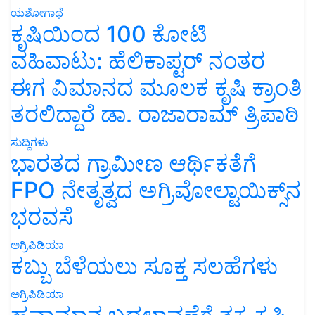
ಯಶೋಗಾಥೆ
ಕೃಷಿಯಿಂದ 100 ಕೋಟಿ
ವಹಿವಾಟು: ಹೆಲಿಕಾಪ್ಟರ್ ನಂತರ
ಈಗ ವಿಮಾನದ ಮೂಲಕ ಕೃಷಿ ಕ್ರಾಂತಿ
ತರಲಿದ್ದಾರೆ ಡಾ. ರಾಜಾರಾಮ್ ತ್ರಿಪಾಠಿ
ಸುದ್ದಿಗಳು
ಭಾರತದ ಗ್ರಾಮೀಣ ಆರ್ಥಿಕತೆಗೆ
FPO ನೇತೃತ್ವದ ಅಗ್ರಿವೋಲ್ಟಾಯಿಕ್ಸ್‌ನ
ಭರವಸೆ
ಅಗ್ರಿಪಿಡಿಯಾ
ಕಬ್ಬು ಬೆಳೆಯಲು ಸೂಕ್ತ ಸಲಹೆಗಳು
ಅಗ್ರಿಪಿಡಿಯಾ