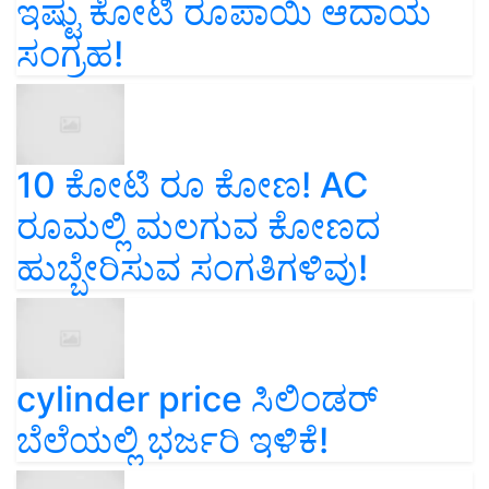
ಇಷ್ಟು ಕೋಟಿ ರೂಪಾಯಿ ಆದಾಯ
ಸಂಗ್ರಹ!
10 ಕೋಟಿ ರೂ ಕೋಣ! AC
ರೂಮಲ್ಲಿ ಮಲಗುವ ಕೋಣದ
ಹುಬ್ಬೇರಿಸುವ ಸಂಗತಿಗಳಿವು!
cylinder price ಸಿಲಿಂಡರ್‌
ಬೆಲೆಯಲ್ಲಿ ಭರ್ಜರಿ ಇಳಿಕೆ!