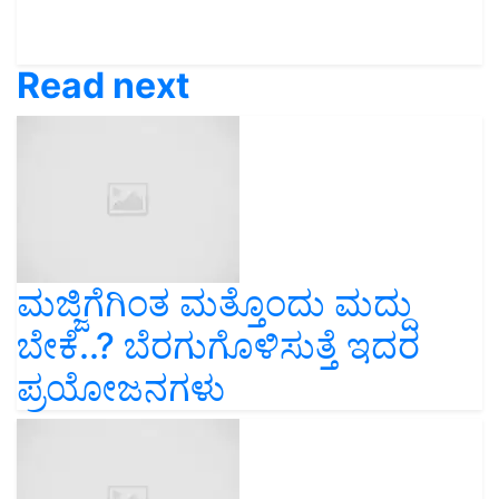
Read next
ಮಜ್ಜಿಗೆಗಿಂತ ಮತ್ತೊಂದು ಮದ್ದು
ಬೇಕೆ..? ಬೆರಗುಗೊಳಿಸುತ್ತೆ ಇದರ
ಪ್ರಯೋಜನಗಳು