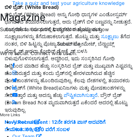
Take a quiz and test your agriculture knowledge
ಬಿಳಿ ಬ್ರೆಡ್: (White Bread)
Magazine
ಬಿಳಿ ಬ್ರೆಡ್ (White Bread) ಅನ್ನು ಗೋಧಿ ಧಾನ್ಯಗಳ ಎಂಡೋಸ್ಪರ್ಮ್
ಭಾಗದಿಂದ ತಯಾರಿಸಲಾಗುತ್ತದೆ, ಅದು ಬ್ರೆಡ್‌ಗೆ ಬಿಳಿ ಬಣ್ಣವನ್ನು ನೀಡುತ್ತದೆ.
ಸಂಸ್ಕರಣೆಯ ಸಮಯದಲ್ಲಿ ಧಾನ್ಯಗಳಿಂದ ಹೊಟ್ಟು ಮತ್ತು
Subscribe to our print & digital magazines now
ಸೂಕ್ಷ್ಮಾಣುಗಳನ್ನು ತೆಗೆದುಹಾಕಲಾಗುತ್ತದೆ. ಹೊಟ್ಟು ಮತ್ತು
ಸೂಕ್ಷ್ಮಾಣು
ತೆಗೆದ
Subscribe
ನಂತರ, ಬಿಳಿ ಹಿಟ್ಟನ್ನು ಪೊಟ್ಯಾಸಿಯಮ್ ಬ್ರೋಮೇಟ್, ಬೆನ್ಝಾಯ್ಲ್
ಪೆರಾಕ್ಸೈಡ್ ಅಥವಾ ಕ್ಲೋರಿನ್ ಡೈಆಕ್ಸೈಡ್ ಬಳಸಿ
We're social. Connect with us on:
ಬಿಳುಪುಗೊಳಿಸಲಾಗುತ್ತದೆ. ಆದ್ದರಿಂದ, ಇದು ಸಂಸ್ಕರಿಸಿದ ಗೋಧಿ
ಹಿಟ್ಟಿನಿಂದ ಮಾಡಿದ ಹೆಚ್ಚು ಸಂಸ್ಕರಿಸಿದ ಬ್ರೆಡ್ ಮತ್ತು ಮುಖ್ಯವಾಗಿ ಪಿಷ್ಟವನ್ನು
ಹೊಂದಿರುತ್ತದೆ ಮತ್ತು ಕಂದು ಬ್ರೆಡ್‌ನಲ್ಲಿ ಹೇರಳವಾಗಿರುವ ಹೆಚ್ಚಿನ
ಪೋಷಕಾಂಶಗಳನ್ನು ಹೊಂದಿರುವುದಿಲ್ಲ. ಕೆಲವು ದೇಶಗಳಲ್ಲಿ, ತಯಾರಕರು
ಬಿಳಿ ಬ್ರೆಡ್‌ಗೆ (White Bread)ಖನಿಜಗಳು ಮತ್ತು ಪೋಷಕಾಂಶಗಳನ್ನು
ಸೇರಿಸುತ್ತಾರೆ ಮತ್ತು ಅದನ್ನು ಹೆಚ್ಚು
ಪೌಷ್ಟಿಕವಾಗಿಸುತ್ತಾರೆ
. ಬ್ರೌನ್ ಬ್ರೆಡ್
(Brown Bread ಗಿಂತ ಮೃದುವಾಗಿರುತ್ತದೆ ಏಕೆಂದರೆ ಅದರಲ್ಲಿ ಹೊಟ್ಟು
ಇರುವುದಿಲ್ಲ.
More Links
About us
Navy Recruitment : 12ನೇ ತರಗತಿ ಪಾಸ್ ಆದವರಿಗೆ
Directory
ನೇಮಕಾತಿ..69,000 ವರೆಗೆ ಸಂಬಳ
Our Team