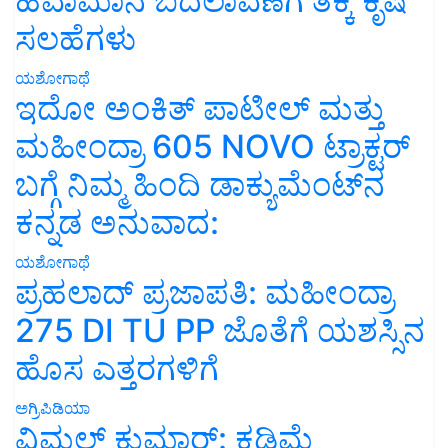
ಹವಾಮಾನ ಬದಲಾವಣೆಗೆ ತಕ್ಕ ಕೃಷಿ
ಸಲಹೆಗಳು
ಯಶೋಗಾಥೆ
ಇದೋ ಅಂಕಿತ್ ಪಾಟೀಲ್ ಮತ್ತು
ಮಹೀಂದ್ರಾ 605 NOVO ಟ್ರಾಕ್ಟರ್
ಬಗ್ಗೆ ನಿಮ್ಮ ಹಿಂದಿ ಡಾಕ್ಯುಮೆಂಟ್‌ನ
ಕನ್ನಡ ಅನುವಾದ:
ಯಶೋಗಾಥೆ
ಪ್ರಹಲಾದ್ ಪ್ರಜಾಪತಿ: ಮಹೀಂದ್ರಾ
275 DI TU PP ಜೊತೆಗೆ ಯಶಸ್ಸಿನ
ಹೊಸ ಎತ್ತರಗಳಿಗೆ
ಅಗ್ರಿಪಿಡಿಯಾ
ವಿಮಲ್ ಕುಮಾರ್: ಕಡಿಮೆ