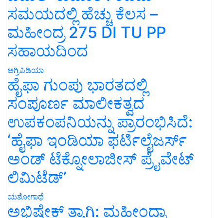
ಸಮಯದಲ್ಲಿ ಹೆಚ್ಚು ಕೆಲಸ –
ಮಹೀಂದ್ರ 275 DI TU PP
ಸಹಾಯದಿಂದ
ಅಗ್ರಿಪಿಡಿಯಾ
ಹೈಫಾ ಗುಂಪು ಭಾರತದಲ್ಲಿ
ಸಂಪೂರ್ಣ ಮಾಲೀಕತ್ವದ
ಉಪಕಂಪನಿಯನ್ನು ಪ್ರಾರಂಭಿಸಿದೆ:
‘ಹೈಫಾ ಇಂಡಿಯಾ ಫರ್ಟಿಲೈಜರ್ಸ್
ಅಂಡ್ ಟೆಕ್ನೋಲಾಜೀಸ್ ಪ್ರೈವೇಟ್
ಲಿಮಿಟೆಡ್’
ಯಶೋಗಾಥೆ
ಅಭಿಷೇಕ್ ತ್ಯಾಗಿ: ಮಹೀಂದ್ರಾ