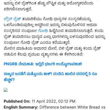
ಇದನ್ನು ಬಿಳಿ ಬ್ರೆಡ್‌ಗಿಂತ ಹೆಚ್ಚು ಪೌಷ್ಟಿಕ ಮತ್ತು ಆರೋಗ್ಯಕರವೆಂದು
ಪರಿಗಣಿಸಲಾಗುತ್ತದೆ.
ಬ್ರೌನ್ ಬ್ರೆಡ್
ತಯಾರಿಕೆಯು ಗೋಧಿ ಧಾನ್ಯಗಳ ಸಂಸ್ಕರಣೆಯನ್ನು
ಒಳಗೊಂಡಿರುವುದಿಲ್ಲ ಆದ್ದರಿಂದ ಇದನ್ನು ಬಿಳುಪುಗೊಳಿಸದ ಅಥವಾ
ಸಂಸ್ಕರಿಸದ ಸಂಪೂರ್ಣ
ಗೋಧಿ
ಹಿಟ್ಟಿನಿಂದ ತಯಾರಿಸಲಾಗುತ್ತದೆ. ಕಂದು
ಬ್ರೆಡ್ ತಯಾರಿಸಲು ಧಾನ್ಯದ ಎಲ್ಲಾ ಭಾಗಗಳನ್ನು ಬಳಸುವುದರಿಂದ ಇದನ್ನು
ಸಂಪೂರ್ಣ ಗೋಧಿ ಬ್ರೆಡ್ ಎಂದೂ ಕರೆಯುತ್ತಾರೆ.
ಮೇಲಿನ ಮಾಹಿತಿಯ ಆಧಾರದ ಮೇಲೆ, ಬಿಳಿ ಬ್ರೆಡ್ ಮತ್ತು ಕಂದು ಬ್ರೆಡ್
ನಡುವಿನ ಕೆಲವು ಪ್ರಮುಖ ವ್ಯತ್ಯಾಸಗಳು ಈ ಕೆಳಗಿನಂತಿವೆ:
PNGRB ನೇಮಕಾತಿ: ಇಲ್ಲಿದೆ ಭರ್ಜರಿ ಉದ್ಯೋಗಾವಕಾಶ!
ರಾಜ್ಯದ ಜನತೆಗೆ ಮತ್ತೊಂದು ಶಾಕ್! ನಂದಿನಿ ಹಾಲಿನ ದರದಲ್ಲಿ 5 ರೂ
ಹೆಚ್ಚಳ?
Published On:
11 April 2022, 02:12 PM
English Summary:
Difference between White Bread vs