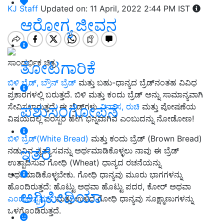
KJ Staff
Updated on: 11 April, 2022 2:44 PM IST
ಆರೋಗ್ಯ ಜೀವನ
ಸಾಂದರ್ಭಿಕ ಚಿತ್ರ
ತೋಟಗಾರಿಕೆ
ಬಿಳಿ ಬ್ರೆಡ್, ಬ್ರೌನ್ ಬ್ರೆಡ್
ಮತ್ತು ಬಹು-ಧಾನ್ಯದ ಬ್ರೆಡ್‌ನಂತಹ ವಿವಿಧ
ಪ್ರಕಾರಗಳಲ್ಲಿ ಬರುತ್ತದೆ. ಬಿಳಿ ಮತ್ತು ಕಂದು ಬ್ರೆಡ್ ಅನ್ನು ಸಾಮಾನ್ಯವಾಗಿ
ಪಶುಸಂಗೋಪನೆ
ಸೇವಿಸಲಾಗುತ್ತದೆ, ಈ ಬ್ರೆಡ್‌ಗಳು
ವಿನ್ಯಾಸ, ರುಚಿ
ಮತ್ತು ಪೋಷಣೆಯ
ವಿಷಯದಲ್ಲಿ ಪರಸ್ಪರ ಹೇಗೆ ಭಿನ್ನವಾಗಿವೆ ಎಂಬುದನ್ನು ನೋಡೋಣ!
ಬಿಳಿ ಬ್ರೆಡ್(White Bread)
ಮತ್ತು ಕಂದು ಬ್ರೆಡ್ (Brown Bread)
ಇತರೆ
ನಡುವಿನ ವ್ಯತ್ಯಾಸವನ್ನು ಅರ್ಥಮಾಡಿಕೊಳ್ಳಲು ನಾವು ಈ ಬ್ರೆಡ್
ಉತ್ಪಾದಿಸುವ ಗೋಧಿ (Wheat) ಧಾನ್ಯದ ರಚನೆಯನ್ನು
ಅರ್ಥಮಾಡಿಕೊಳ್ಳಬೇಕು. ಗೋಧಿ ಧಾನ್ಯವು ಮೂರು ಭಾಗಗಳನ್ನು
ಹೊಂದಿರುತ್ತದೆ: ಹೊಟ್ಟು ಅಥವಾ ಹೊಟ್ಟು ಪದರ, ಕೋರ್ ಅಥವಾ
ಅಗ್ರಿಪೀಡಿಯಾ
ಎಂಡೋಸ್ಪರ್ಮ್
ಮತ್ತು ಉಳಿದ ಗೋಧಿ ಧಾನ್ಯವು ಸೂಕ್ಷ್ಮಾಣುಗಳನ್ನು
ಒಳಗೊಂಡಿರುತ್ತದೆ.