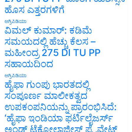
ಹೊಸ ಎತ್ತರಗಳಿಗೆ
ಅಗ್ರಿಪಿಡಿಯಾ
ವಿಮಲ್ ಕುಮಾರ್: ಕಡಿಮೆ
ಸಮಯದಲ್ಲಿ ಹೆಚ್ಚು ಕೆಲಸ –
ಮಹೀಂದ್ರ 275 DI TU PP
ಸಹಾಯದಿಂದ
ಅಗ್ರಿಪಿಡಿಯಾ
ಹೈಫಾ ಗುಂಪು ಭಾರತದಲ್ಲಿ
ಸಂಪೂರ್ಣ ಮಾಲೀಕತ್ವದ
ಉಪಕಂಪನಿಯನ್ನು ಪ್ರಾರಂಭಿಸಿದೆ:
‘ಹೈಫಾ ಇಂಡಿಯಾ ಫರ್ಟಿಲೈಜರ್ಸ್
ಅಂಡ್ ಟೆಕ್ನೋಲಾಜೀಸ್ ಪ್ರೈವೇಟ್