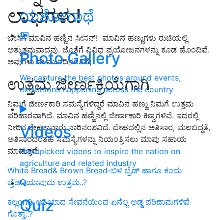
ಲಾಭಗಳು!
ಯಶೋಗಾಥೆ
ಬೇಸಿಗೆ ಮಾವಿನ ಹಣ್ಣಿನ ಸೀಸನ್! ಮಾವಿನ ಹಣ್ಣುಗಳು ರುಚಿಯಲ್ಲಿ
ಅತ್ಯುತ್ತಮವಾದವು. ಜೊತೆಗೆ ವಿವಿಧ ಪ್ರಯೋಜನಗಳನ್ನು ಕೂಡ ಹೊಂದಿವೆ.
Photo Gallery
ಅವುಗಳು ಈ ಮುಂದಿನಂತಿವೆ;
We capture the best photos around events,
ಉತ್ತಮ ಜೀರ್ಣಕ್ರಿಯೆಗಾಗಿ
exhibitions happening across the country
ನಿಮಗೆ ಜೀರ್ಣಕಾರಿ ಸಮಸ್ಯೆಗಳಿದ್ದರೆ ಮಾವಿನ ಹಣ್ಣು ನಿಮಗೆ ಉತ್ತಮ
ಪರಿಹಾರವಾಗಿದೆ. ಮಾವಿನ ಹಣ್ಣಿನಲ್ಲಿ ಜೀರ್ಣಕಾರಿ ಕಿಣ್ವಗಳಿವೆ. ಇದರಲ್ಲಿ
Videos
ನೀರಿನ ಶೇಕಡಾವಾರು ನಾರಿನಂಶವಿದೆ. ದೇಹದಲ್ಲಿನ ಅತಿಸಾರ, ಮಲಬದ್ಧತೆ,
ಅತಿಸಾರದಂತಹ ಸಮಸ್ಯೆಗಳನ್ನು ನಿಯಂತ್ರಿಸಲು ಮಾವು ಸಹಾಯ
ಮಾಡುತ್ತದೆ.
Handpicked videos to inspire the nation on
agriculture and related industry
White Bread& Brown Bread-ಬಿಳಿ ಬ್ರೆಡ್ ಹಾಗೂ ಕಂದು
ಬ್ರೆಡ್..ಯಾವುದು ಉತ್ತಮ..?
Quiz
ಕಲ್ಲಂಗಡಿ ಅತಿಯಾದ ಸೇವನೆಯಿಂದ ಏನೆಲ್ಲ ಅಡ್ಡ ಪರಿಣಾಮಗಳಿವೆ
ಗೊತ್ತಾ..?