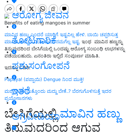
ಆರೋಗ್ಯ ಜೀವನ
Benefits of eating mangoes in summer
ಮಾವಿನ ಹಣ್ಣು ಎಂದರೆ ಯಾರಿಗೆ ಇಷ್ಟವಿಲ್ಲ ಹೇಳಿ. ಬಾಯಿ ಚಪ್ಪರಿಸುತ್ತ
ತೋಟಗಾರಿಕೆ
ಮಾವಿನ ಹಣ್ಣು ಸವಿಯುವುದು ನಮಗೆಲ್ಲ ಇಷ್ಟ.
ಇಂಥ ಮಾವಿನ ಹಣ್ಣನ್ನು
ತಿನ್ನುವುದರಿಂದ ಬೇಸಿಗೆಯಲ್ಲಿ ಒಂದಷ್ಟು ಆರೋಗ್ಯ ಸಂಬಂಧಿ ಲಾಭಗಳನ್ನು
ಪಡೆಯಬಹುದು. ಏನಂತಿರಾ ಇಲ್ಲಿದೆ ಸಂಪೂರ್ಣ ಮಾಹಿತಿ.
ಪಶುಸಂಗೋಪನೆ
ಇದನ್ನೂ ಓದಿರಿ:
Papaya! (ಪಪ್ಪಾಯಿ) Dengue ನಿಂದ ಮುಕ್ತಿ!
ಇತರೆ
ಮಜ್ಜಿಗೆಗಿಂತ ಮತ್ತೊಂದು ಮದ್ದು ಬೇಕೆ..? ಬೆರಗುಗೊಳಿಸುತ್ತೆ ಇದರ
ಪ್ರಯೋಜನಗಳು
ಬೇಸಿಗೆಯಲ್ಲಿ
ಮಾವಿನ ಹಣ್ಣು
ಅಗ್ರಿಪೀಡಿಯಾ
ತಿನ್ನುವುದರಿಂದ ಆಗುವ