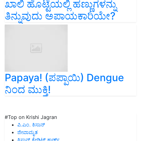
ಖಾಲಿ ಹೊಟ್ಟೆಯಲ್ಲಿ ಹಣ್ಣುಗಳನ್ನು
ತಿನ್ನುವುದು ಅಪಾಯಕಾರಿಯೇ?
Papaya! (ಪಪ್ಪಾಯಿ) Dengue
ನಿಂದ ಮುಕ್ತಿ!
#Top on Krishi Jagran
ಪಿ.ಎಂ. ಕಿಸಾನ್
ಜೀವಾಮೃತ
ಕಿಸಾನ್ ಕ್ರೇಡಿಟ್ ಕಾರ್ಡ್