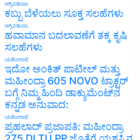
ಅಗ್ರಿಪಿಡಿಯಾ
ಕಬ್ಬು ಬೆಳೆಯಲು ಸೂಕ್ತ ಸಲಹೆಗಳು
ಅಗ್ರಿಪಿಡಿಯಾ
ಹವಾಮಾನ ಬದಲಾವಣೆಗೆ ತಕ್ಕ ಕೃಷಿ
ಸಲಹೆಗಳು
ಯಶೋಗಾಥೆ
ಇದೋ ಅಂಕಿತ್ ಪಾಟೀಲ್ ಮತ್ತು
ಮಹೀಂದ್ರಾ 605 NOVO ಟ್ರಾಕ್ಟರ್
ಬಗ್ಗೆ ನಿಮ್ಮ ಹಿಂದಿ ಡಾಕ್ಯುಮೆಂಟ್‌ನ
ಕನ್ನಡ ಅನುವಾದ:
ಯಶೋಗಾಥೆ
ಪ್ರಹಲಾದ್ ಪ್ರಜಾಪತಿ: ಮಹೀಂದ್ರಾ
275 DI TU PP ಜೊತೆಗೆ ಯಶಸ್ಸಿನ