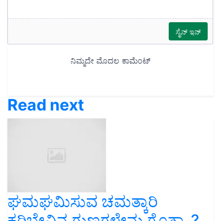
Read next
ಘಮಘಮಿಸುವ ಚಮತ್ಕಾರಿ
ಕರಿಬೇವಿನ ಗುಣಗಳೇನು ಗೊತ್ತಾ..?