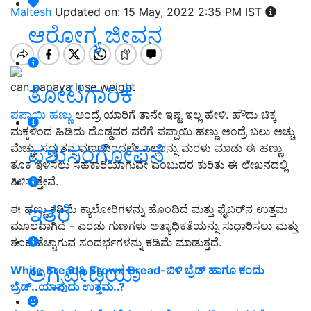
Maltesh
Updated on: 15 May, 2022 2:35 PM IST
ಆರೋಗ್ಯ ಜೀವನ
can papaya lose weight
ತೋಟಗಾರಿಕೆ
ಪಪ್ಪಾಯಿ ಹಣ್ಣು
ಅಂದ್ರೆ ಯಾರಿಗೆ ತಾನೇ ಇಷ್ಟ ಇಲ್ಲ ಹೇಳಿ. ಹೌದು ಚಿಕ್ಕ
ಮಕ್ಕಳಿಂದ ಹಿಡಿದು ದೊಡ್ಡವರ ವರೆಗೆ ಪಪ್ಪಾಯಿ ಹಣ್ಣು ಅಂದ್ರೆ ಬಲು ಅಚ್ಚು
ಪಶುಸಂಗೋಪನೆ
ಮೆಚ್ಚು. ಸದ್ಯ ತನ್ನ ವರ್ಣದಿಂದಲೇ ಎಲ್ಲರನ್ನು ಮರಳು ಮಾಡು ಈ ಹಣ್ಣು
ತೂಕ ಇಳಿಸಲು ಸಹಕಾರಿಯಾಗುವೇ ಎಂಬುದರ ಕುರಿತು ಈ ಲೇಖನದಲ್ಲಿ
ತಿಳಿಸುತ್ತೇವೆ.
ಇತರೆ
ಈ ಹಣ್ಣು ಕಡಿಮೆ ಕ್ಯಾಲೋರಿಗಳನ್ನು ಹೊಂದಿದೆ ಮತ್ತು ಫೈಬರ್‌ನ ಉತ್ತಮ
ಮೂಲವಾಗಿದೆ - ಎರಡು ಗುಣಗಳು ಅತ್ಯಾಧಿಕತೆಯನ್ನು ಸುಧಾರಿಸಲು ಮತ್ತು
ತೂಕ ಹೆಚ್ಚಾಗುವ ಸಂದರ್ಭಗಳನ್ನು ಕಡಿಮೆ ಮಾಡುತ್ತದೆ.
ಅಗ್ರಿಪೀಡಿಯಾ
White Bread& Brown Bread-ಬಿಳಿ ಬ್ರೆಡ್ ಹಾಗೂ ಕಂದು
ಬ್ರೆಡ್..ಯಾವುದು ಉತ್ತಮ..?