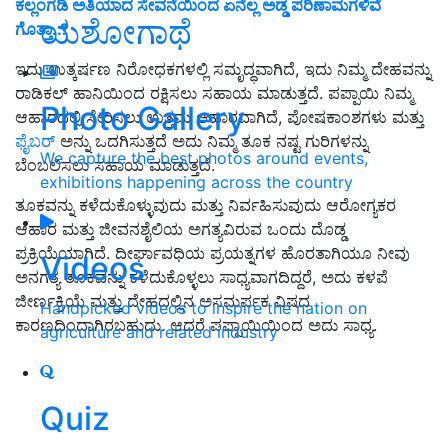
ಕಲ್ಲಂಗಡಿ ಅತಿಯಾದ ಸೇವನೆಯಿಂದ ಏನೆಲ್ಲ ಅಡ್ಡ ಪರಿಣಾಮಗಳಿವೆ
ಯಶೋಗಾಥೆ
ಗೊತ್ತಾ..?
ಇದು ಉತ್ಕರ್ಷಣ ನಿರೋಧಕಗಳಲ್ಲಿ ಸಮೃದ್ಧವಾಗಿದೆ, ಇದು ನಿಮ್ಮ ದೇಹವನ್ನು
ರಾಡಿಕಲ್ ಹಾನಿಯಿಂದ ರಕ್ಷಿಸಲು ಸಹಾಯ ಮಾಡುತ್ತದೆ. ಪಪ್ಪಾಯಿ ನಿಮ್ಮ
Photo Gallery
ಆಹಾರದಲ್ಲಿ ಸೇರಿಸಲು ಉತ್ತಮ ಆಹಾರವಾಗಿದೆ, ಪೋಷಕಾಂಶಗಳು ಮತ್ತು
ಫೈಬರ್
ಅನ್ನು ಒದಗಿಸುತ್ತದೆ ಅದು ನಿಮ್ಮ ತೂಕ ನಷ್ಟ ಗುರಿಗಳನ್ನು
We capture the best photos around events,
ಬೆಂಬಲಿಸಲು ಸಹಾಯ ಮಾಡುತ್ತದೆ.
exhibitions happening across the country
ತೂಕವನ್ನು ಕಳೆದುಕೊಳ್ಳುವುದು ಮತ್ತು ನಿರ್ವಹಿಸುವುದು ಆರೋಗ್ಯಕರ
ಆಹಾರ ಮತ್ತು ಜೀವನಶೈಲಿಯ ಅಗತ್ಯವಿರುವ ಒಂದು ದೊಡ್ಡ
ಪ್ರಕ್ರಿಯೆಯಾಗಿದೆ. ದೀರ್ಘಾವಧಿಯ ಪ್ರಯತ್ನಗಳ ಹೊರತಾಗಿಯೂ ನೀವು
Videos
ಅನಗತ್ಯ ತೂಕವನ್ನು ಕಳೆದುಕೊಳ್ಳಲು ಸಾಧ್ಯವಾಗದಿದ್ದರೆ, ಅದು ಕಳಪೆ
ಜೀರ್ಣಕ್ರಿಯೆ ಮತ್ತು ದೇಹದಲ್ಲಿನ ಅಸಮರ್ಪಕ ವಿಷದ
Handpicked videos to inspire the nation on
ಕಾರಣದಿಂದಾಗಿರಬಹುದು. ಆದರೆ ಪಪ್ಪಾಯಿಯಿಂದ ಅದು ಸಾಧ್ಯ.
agriculture and related industry
Quiz