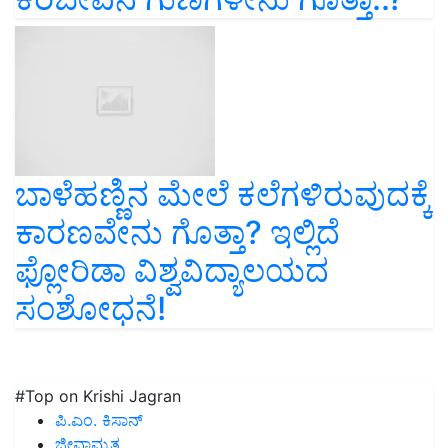
ಬಾಳೆಹಣ್ಣಿನ ಮೇಲೆ ಕಲೆಗಳಿರುವುದಕ್ಕೆ
ಕಾರಣವೇನು ಗೊತ್ತಾ? ಇಲ್ಲಿದೆ
ಫ್ಲೋರಿಡಾ ವಿಶ್ವವಿದ್ಯಾಲಯದ
ಸಂಶೋಧನೆ!
#Top on Krishi Jagran
ಪಿ.ಎಂ. ಕಿಸಾನ್
ಜೀವಾಮೃತ