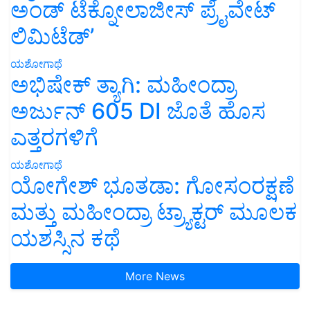
ಅಂಡ್ ಟೆಕ್ನೋಲಾಜೀಸ್ ಪ್ರೈವೇಟ್
ಲಿಮಿಟೆಡ್’
ಯಶೋಗಾಥೆ
ಅಭಿಷೇಕ್ ತ್ಯಾಗಿ: ಮಹೀಂದ್ರಾ
ಅರ್ಜುನ್ 605 DI ಜೊತೆ ಹೊಸ
ಎತ್ತರಗಳಿಗೆ
ಯಶೋಗಾಥೆ
ಯೋಗೇಶ್ ಭೂತಡಾ: ಗೋಸಂರಕ್ಷಣೆ
ಮತ್ತು ಮಹೀಂದ್ರಾ ಟ್ರ್ಯಾಕ್ಟರ್ ಮೂಲಕ
ಯಶಸ್ಸಿನ ಕಥೆ
More News