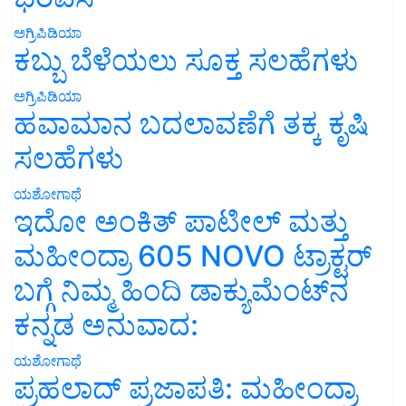
ಅಗ್ರಿಪಿಡಿಯಾ
ಕಬ್ಬು ಬೆಳೆಯಲು ಸೂಕ್ತ ಸಲಹೆಗಳು
ಅಗ್ರಿಪಿಡಿಯಾ
ಹವಾಮಾನ ಬದಲಾವಣೆಗೆ ತಕ್ಕ ಕೃಷಿ
ಸಲಹೆಗಳು
ಯಶೋಗಾಥೆ
ಇದೋ ಅಂಕಿತ್ ಪಾಟೀಲ್ ಮತ್ತು
ಮಹೀಂದ್ರಾ 605 NOVO ಟ್ರಾಕ್ಟರ್
ಬಗ್ಗೆ ನಿಮ್ಮ ಹಿಂದಿ ಡಾಕ್ಯುಮೆಂಟ್‌ನ
ಕನ್ನಡ ಅನುವಾದ:
ಯಶೋಗಾಥೆ
ಪ್ರಹಲಾದ್ ಪ್ರಜಾಪತಿ: ಮಹೀಂದ್ರಾ