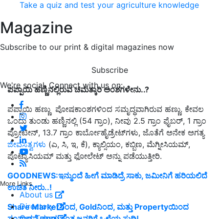
Take a quiz and test your agriculture knowledge
Magazine
Subscribe to our print & digital magazines now
Subscribe
We're social. Connect with us on:
ಪಪ್ಪಾಯಿ ಹಣ್ಣಿನಲ್ಲಿರುವ ಚಮತ್ಕಾರಿ ಅಂಶಗಳೇನು..?
ಪಪ್ಪಾಯಿ ಹಣ್ಣು ಪೋಷಕಾಂಶಗಳಿಂದ ಸಮೃದ್ಧವಾಗಿರುವ ಹಣ್ಣು. ಕೇವಲ
ಒಂದು ತುಂಡು ಹಣ್ಣಿನಲ್ಲಿ (54 ಗ್ರಾಂ), ನೀವು 2.5 ಗ್ರಾಂ ಫೈಬರ್, 1 ಗ್ರಾಂ
ಪ್ರೋಟೀನ್, 13.7 ಗ್ರಾಂ ಕಾರ್ಬೋಹೈಡ್ರೇಟ್‌ಗಳು, ಜೊತೆಗೆ ಅನೇಕ ಅಗತ್ಯ
ಜೀವಸತ್ವಗಳು
(ಎ, ಸಿ, ಇ, ಕೆ), ಕ್ಯಾಲ್ಸಿಯಂ, ಕಬ್ಬಿಣ, ಮೆಗ್ನೀಸಿಯಮ್,
ಪೊಟ್ಯಾಸಿಯಮ್ ಮತ್ತು ಫೋಲೇಟ್ ಅನ್ನು ಪಡೆಯುತ್ತೀರಿ.
GOODNEWS:ಇನ್ಮುಂದೆ ಹೀಗೆ ಮಾಡಿದ್ರೆ ಸಾಕು, ಜಮೀನಿಗೆ ಹರಿಯಲಿದೆ
More Links
ಉಚಿತ ನೀರು..!
About us
Directory
Share Marketನಿಂದ, Goldನಿಂದ, ಮತ್ತು Propertyಯಿಂದ
Our Team
ಸಂಪಾದನೆ ಮಾಡುವಂತ ಜನರಿಗೆ ಒಳ್ಳೆಯ ಸುದ್ದಿ!