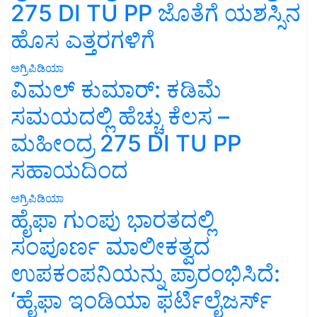
275 DI TU PP ಜೊತೆಗೆ ಯಶಸ್ಸಿನ
ಹೊಸ ಎತ್ತರಗಳಿಗೆ
ಅಗ್ರಿಪಿಡಿಯಾ
ವಿಮಲ್ ಕುಮಾರ್: ಕಡಿಮೆ
ಸಮಯದಲ್ಲಿ ಹೆಚ್ಚು ಕೆಲಸ –
ಮಹೀಂದ್ರ 275 DI TU PP
ಸಹಾಯದಿಂದ
ಅಗ್ರಿಪಿಡಿಯಾ
ಹೈಫಾ ಗುಂಪು ಭಾರತದಲ್ಲಿ
ಸಂಪೂರ್ಣ ಮಾಲೀಕತ್ವದ
ಉಪಕಂಪನಿಯನ್ನು ಪ್ರಾರಂಭಿಸಿದೆ:
‘ಹೈಫಾ ಇಂಡಿಯಾ ಫರ್ಟಿಲೈಜರ್ಸ್