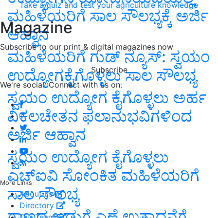
Take a quiz and test your agriculture knowledge
ಮಹಿಳೆಯರಿಗೆ ಸಾಲ ಸೌಲಭ್ಯಕ್ಕೆ ಅರ್ಜಿ
Magazine
ಆಹ್ವಾನ
Subscribe to our print & digital magazines now
ಮಹಿಳೆಯರಿಗೆ ಗುಡ್‌ ನ್ಯೂಸ್: ಸ್ವಯಂ
Subscribe
ಉದ್ಯೋಗಕೈಗೊಳ್ಳಲು ಸಾಲ ಸೌಲಭ್ಯ
We're social. Connect with us on:
ಸ್ವಯಂ ಉದ್ಯೋಗ ಕೈಗೊಳ್ಳಲು ಅರ್ಹ
ವಿಕಲಚೇತನ ಫಲಾನುಭವಿಗಳಿಂದ
ಅರ್ಜಿ ಆಹ್ವಾನ
ಸ್ವಯಂ ಉದ್ಯೋಗ ಕೈಗೊಳ್ಳಲು
ಎಚ್ಐವಿ ಸೋಂಕಿತ ಮಹಿಳೆಯರಿಗೆ
More Links
ಸಾಲ ಸೌಲಭ್ಯ
About us
Directory
ಗಾಣದ ಅಡುಗೆ ಎಣ್ಣೆ ಉತ್ಪಾದನೆಗೆ
Our Team