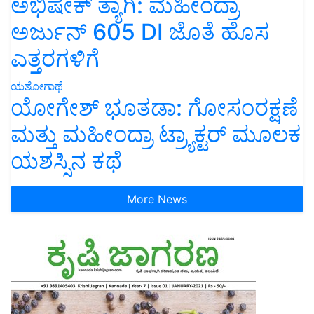
ಅಭಿಷೇಕ್ ತ್ಯಾಗಿ: ಮಹೀಂದ್ರಾ
ಅರ್ಜುನ್ 605 DI ಜೊತೆ ಹೊಸ
ಎತ್ತರಗಳಿಗೆ
ಯಶೋಗಾಥೆ
ಯೋಗೇಶ್ ಭೂತಡಾ: ಗೋಸಂರಕ್ಷಣೆ
ಮತ್ತು ಮಹೀಂದ್ರಾ ಟ್ರ್ಯಾಕ್ಟರ್ ಮೂಲಕ
ಯಶಸ್ಸಿನ ಕಥೆ
More News