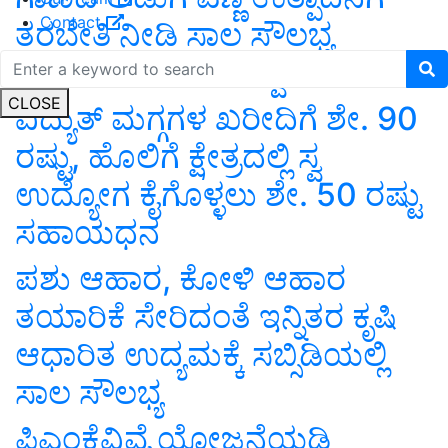
Contact
ತರಬೇತಿ ನೀಡಿ ಸಾಲ ಸೌಲಭ್ಯ
ಒದಗಿಸಲು ಅರ್ಜಿ ಆಹ್ವಾನ
CLOSE
ವಿದ್ಯುತ್ ಮಗ್ಗಗಳ ಖರೀದಿಗೆ ಶೇ. 90
ರಷ್ಟು, ಹೊಲಿಗೆ ಕ್ಷೇತ್ರದಲ್ಲಿ ಸ್ವ
ಉದ್ಯೋಗ ಕೈಗೊಳ್ಳಲು ಶೇ. 50 ರಷ್ಟು
ಸಹಾಯಧನ
ಪಶು ಆಹಾರ, ಕೋಳಿ ಆಹಾರ
ತಯಾರಿಕೆ ಸೇರಿದಂತೆ ಇನ್ನಿತರ ಕೃಷಿ
ಆಧಾರಿತ ಉದ್ಯಮಕ್ಕೆ ಸಬ್ಸಿಡಿಯಲ್ಲಿ
ಸಾಲ ಸೌಲಭ್ಯ
ಪಿಎಂಕೆವಿವೈ ಯೋಜನೆಯಡಿ