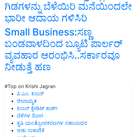
ಗಿಡಗಳನ್ನು ಬೆಳೆಯಿರಿ ಮನೆಯಿಂದಲೇ
ಭಾರೀ ಆದಾಯ ಗಳಿಸಿರಿ
Small Business:ಸಣ್ಣ
ಬಂಡವಾಳದಿಂದ ಬ್ಯೂಟಿ ಪಾರ್ಲರ್‌
ವ್ಯವಹಾರ ಆರಂಭಿಸಿ..ಸರ್ಕಾರವೂ
ನೀಡುತ್ತೆ ಹಣ
#Top on Krishi Jagran
ಪಿ.ಎಂ. ಕಿಸಾನ್
ಜೀವಾಮೃತ
ಕಿಸಾನ್ ಕ್ರೇಡಿಟ್ ಕಾರ್ಡ್
ಬೆಳೆಗಳ ರೋಗ
ಕೃಷಿ ಯಂತ್ರೋಪಕರಣಗಳ ಸಹಾಯಧನ
ಆಡು ಸಾಕಾಣಿಕೆ