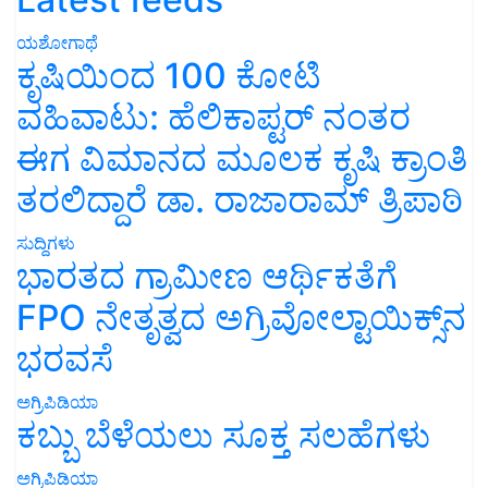
ಯಶೋಗಾಥೆ
ಕೃಷಿಯಿಂದ 100 ಕೋಟಿ
ವಹಿವಾಟು: ಹೆಲಿಕಾಪ್ಟರ್ ನಂತರ
ಈಗ ವಿಮಾನದ ಮೂಲಕ ಕೃಷಿ ಕ್ರಾಂತಿ
ತರಲಿದ್ದಾರೆ ಡಾ. ರಾಜಾರಾಮ್ ತ್ರಿಪಾಠಿ
ಸುದ್ದಿಗಳು
ಭಾರತದ ಗ್ರಾಮೀಣ ಆರ್ಥಿಕತೆಗೆ
FPO ನೇತೃತ್ವದ ಅಗ್ರಿವೋಲ್ಟಾಯಿಕ್ಸ್‌ನ
ಭರವಸೆ
ಅಗ್ರಿಪಿಡಿಯಾ
ಕಬ್ಬು ಬೆಳೆಯಲು ಸೂಕ್ತ ಸಲಹೆಗಳು
ಅಗ್ರಿಪಿಡಿಯಾ