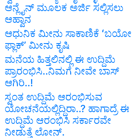
ಆನ್ಲೈನ್ ಮೂಲಕ ಅರ್ಜಿ ಸಲ್ಲಿಸಲು
ಆಹ್ವಾನ
ಆಧುನಿಕ ಮೀನು ಸಾಕಾಣಿಕೆ ʻಬಯೋ
ಫ್ಲಾಕ್‌ʼ ಮೀನು ಕೃಷಿ
ಮನೆಯ ಹಿತ್ತಲಿನಲ್ಲಿ ಈ ಉದ್ದಿಮೆ
ಪ್ರಾರಂಭಿಸಿ..ನಿಮಗೆ ನೀವೇ ಬಾಸ್‌
ಆಗಿರಿ..!
ಸ್ವಂತ ಉದ್ದಿಮೆ ಆರಂಭಿಸುವ
ಯೋಚನೆಯಲ್ಲಿದ್ದಿರಾ..? ಹಾಗಾದ್ರೆ ಈ
ಉದ್ದಿಮೆ ಆರಂಭಿಸಿ ಸರ್ಕಾರವೇ
ನೀಡುತ್ತೆ ಲೋನ್‌.