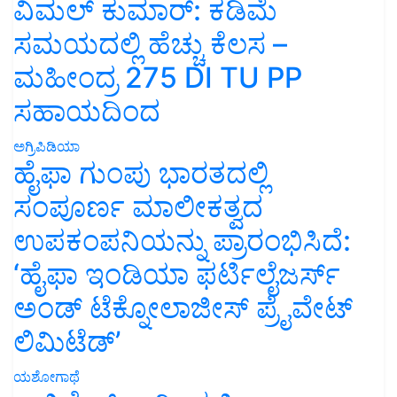
ವಿಮಲ್ ಕುಮಾರ್: ಕಡಿಮೆ
ಸಮಯದಲ್ಲಿ ಹೆಚ್ಚು ಕೆಲಸ –
ಮಹೀಂದ್ರ 275 DI TU PP
ಸಹಾಯದಿಂದ
ಅಗ್ರಿಪಿಡಿಯಾ
ಹೈಫಾ ಗುಂಪು ಭಾರತದಲ್ಲಿ
ಸಂಪೂರ್ಣ ಮಾಲೀಕತ್ವದ
ಉಪಕಂಪನಿಯನ್ನು ಪ್ರಾರಂಭಿಸಿದೆ:
‘ಹೈಫಾ ಇಂಡಿಯಾ ಫರ್ಟಿಲೈಜರ್ಸ್
ಅಂಡ್ ಟೆಕ್ನೋಲಾಜೀಸ್ ಪ್ರೈವೇಟ್
ಲಿಮಿಟೆಡ್’
ಯಶೋಗಾಥೆ