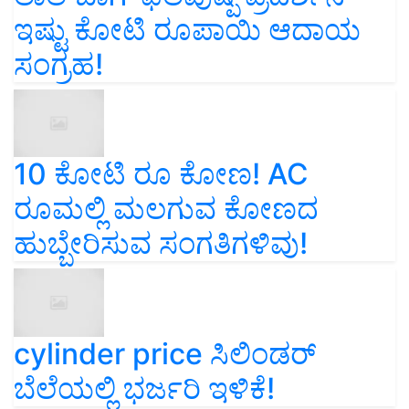
ಇಷ್ಟು ಕೋಟಿ ರೂಪಾಯಿ ಆದಾಯ
ಸಂಗ್ರಹ!
10 ಕೋಟಿ ರೂ ಕೋಣ! AC
ರೂಮಲ್ಲಿ ಮಲಗುವ ಕೋಣದ
ಹುಬ್ಬೇರಿಸುವ ಸಂಗತಿಗಳಿವು!
cylinder price ಸಿಲಿಂಡರ್‌
ಬೆಲೆಯಲ್ಲಿ ಭರ್ಜರಿ ಇಳಿಕೆ!