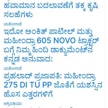
ಹವಾಮಾನ ಬದಲಾವಣೆಗೆ ತಕ್ಕ ಕೃಷಿ
ಸಲಹೆಗಳು
ಯಶೋಗಾಥೆ
ಇದೋ ಅಂಕಿತ್ ಪಾಟೀಲ್ ಮತ್ತು
ಮಹೀಂದ್ರಾ 605 NOVO ಟ್ರಾಕ್ಟರ್
ಬಗ್ಗೆ ನಿಮ್ಮ ಹಿಂದಿ ಡಾಕ್ಯುಮೆಂಟ್‌ನ
ಕನ್ನಡ ಅನುವಾದ:
ಯಶೋಗಾಥೆ
ಪ್ರಹಲಾದ್ ಪ್ರಜಾಪತಿ: ಮಹೀಂದ್ರಾ
275 DI TU PP ಜೊತೆಗೆ ಯಶಸ್ಸಿನ
ಹೊಸ ಎತ್ತರಗಳಿಗೆ
ಅಗ್ರಿಪಿಡಿಯಾ