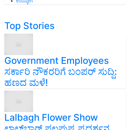
ಉದ್ಯೋಗ
Top Stories
Government Employees
ಸರ್ಕಾರಿ ನೌಕರರಿಗೆ ಬಂಪರ್‌ ಸುದ್ದಿ:
ಹಣದ ಮಳೆ!
Lalbagh Flower Show
ಲಾಲ್‌ಬಾಗ್ ಫಲಪುಷ್ಪ ಪ್ರದರ್ಶನ