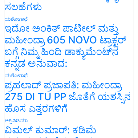
ಸಲಹೆಗಳು
ಯಶೋಗಾಥೆ
ಇದೋ ಅಂಕಿತ್ ಪಾಟೀಲ್ ಮತ್ತು
ಮಹೀಂದ್ರಾ 605 NOVO ಟ್ರಾಕ್ಟರ್
ಬಗ್ಗೆ ನಿಮ್ಮ ಹಿಂದಿ ಡಾಕ್ಯುಮೆಂಟ್‌ನ
ಕನ್ನಡ ಅನುವಾದ:
ಯಶೋಗಾಥೆ
ಪ್ರಹಲಾದ್ ಪ್ರಜಾಪತಿ: ಮಹೀಂದ್ರಾ
275 DI TU PP ಜೊತೆಗೆ ಯಶಸ್ಸಿನ
ಹೊಸ ಎತ್ತರಗಳಿಗೆ
ಅಗ್ರಿಪಿಡಿಯಾ
ವಿಮಲ್ ಕುಮಾರ್: ಕಡಿಮೆ