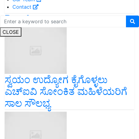
Contact
Read next
CLOSE
ಸ್ವಯಂ ಉದ್ಯೋಗ ಕೈಗೊಳ್ಳಲು
ಎಚ್ಐವಿ ಸೋಂಕಿತ ಮಹಿಳೆಯರಿಗೆ
ಸಾಲ ಸೌಲಭ್ಯ