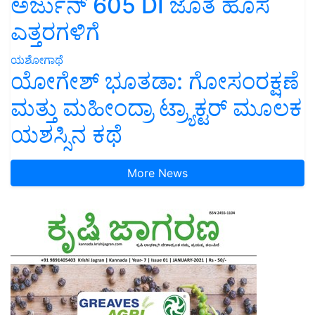
ಅರ್ಜುನ್ 605 DI ಜೊತೆ ಹೊಸ
ಎತ್ತರಗಳಿಗೆ
ಯಶೋಗಾಥೆ
ಯೋಗೇಶ್ ಭೂತಡಾ: ಗೋಸಂರಕ್ಷಣೆ
ಮತ್ತು ಮಹೀಂದ್ರಾ ಟ್ರ್ಯಾಕ್ಟರ್ ಮೂಲಕ
ಯಶಸ್ಸಿನ ಕಥೆ
More News