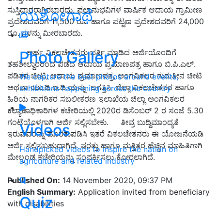
ಸುಸ್ತಿದಾರರಾಗಿರಬಾರದು. ಫಲಾನುಭವಿಗಳ ವಾರ್ಷಿಕ ಆದಾಯ ಗ್ರಾಮೀಣ
ಯಶೋಗಾಥೆ
ಪ್ರದೇಶದವರಿಗೆ 11,500 ರೂ. ಹಾಗೂ ಪಟ್ಟಣ ಪ್ರದೇಶದವರಿಗೆ 24,000
ರೂ. ಗಳನ್ನು ಮೀರಬಾರದು.
ಅರ್ಹ ವಿಕಲಚೇತನರು ಭರ್ತಿ ಮಾಡಿದ ಅರ್ಜಿಯೊಂದಿಗೆ
Photo Gallery
ತಹಶೀಲ್ದಾರರಿಂದ ಪಡೆದ ಆದಾಯ ಪ್ರಮಾಣಪತ್ರ ಹಾಗೂ ಬಿ.ಪಿ.ಎಲ್.
ಪಡಿತರ ಚೀಟಿ, ಆದಾಯ ಪ್ರಮಾಣಪತ್ರ, ಅಂಗವಿಕಲರ ಗುರುತೀನ ಚೀಟಿ
We capture the best photos around events,
ಅಥವಾ ಯು.ಡಿ.ಐ.ಡಿ.ಯನ್ನು ಲಗತ್ತಿಸಿ ಜಿಲ್ಲಾ ವಿಕಲಚೇತನರ ಹಾಗೂ
exhibitions happening across the country
ಹಿರಿಯ ನಾಗರಿಕರ ಸಬಲೀಕರಣ ಇಲಾಖೆಯ ಜಿಲ್ಲಾ ಅಂಗವಿಕಲರ
ಕಲ್ಯಾಣಾಧಿಕಾರಿಗಳ ಕಚೇರಿಯಲ್ಲಿ 2020ರ ಡಿಸೆಂಬರ್ 2 ರ ಸಂಜೆ 5.30
ಗಂಟೆಯೊಳಗಾಗಿ ಅರ್ಜಿ ಸಲ್ಲಿಸಬೇಕು. ತೀವ್ರ ಬುದ್ದಿಮಾಂದ್ಯತೆ
Videos
ಇರುವವರನ್ನು ಹೊರತುಪಡಿಸಿ ಇತರೆ ವಿಕಲಚೇತನರು ಈ ಯೋಜನೆಯಡಿ
ಅರ್ಜಿ ಸಲ್ಲಿಸಬಹುದಾಗಿದೆ. ಷರತ್ತು ಹಾಗೂ ಮತ್ತಿತರ ಹೆಚ್ಚಿನ ಮಾಹಿತಿಗಾಗಿ
Handpicked videos to inspire the nation on
ಮೇಲ್ಕಂಡ ಕಚೇರಿಯನ್ನು ಸಂಪರ್ಕಿಸಲು ಕೋರಲಾಗಿದೆ.
agriculture and related industry
Published On:
14 November 2020, 09:37 PM
English Summary:
Application invited from beneficiary
Quiz
with disabilities