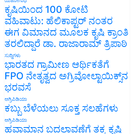
ಯಶೋಗಾಥೆ
ಕೃಷಿಯಿಂದ 100 ಕೋಟಿ
ವಹಿವಾಟು: ಹೆಲಿಕಾಪ್ಟರ್ ನಂತರ
ಈಗ ವಿಮಾನದ ಮೂಲಕ ಕೃಷಿ ಕ್ರಾಂತಿ
ತರಲಿದ್ದಾರೆ ಡಾ. ರಾಜಾರಾಮ್ ತ್ರಿಪಾಠಿ
ಸುದ್ದಿಗಳು
ಭಾರತದ ಗ್ರಾಮೀಣ ಆರ್ಥಿಕತೆಗೆ
FPO ನೇತೃತ್ವದ ಅಗ್ರಿವೋಲ್ಟಾಯಿಕ್ಸ್‌ನ
ಭರವಸೆ
ಅಗ್ರಿಪಿಡಿಯಾ
ಕಬ್ಬು ಬೆಳೆಯಲು ಸೂಕ್ತ ಸಲಹೆಗಳು
ಅಗ್ರಿಪಿಡಿಯಾ
ಹವಾಮಾನ ಬದಲಾವಣೆಗೆ ತಕ್ಕ ಕೃಷಿ