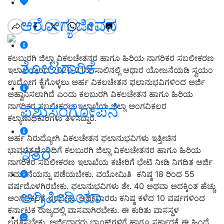
ಆರೋಗ್ಯ ಜೀವನ
ಕಲಬುರಗಿ ಜಿಲ್ಲಾ ವಿಕಲಚೇತನರ ಹಾಗೂ ಹಿರಿಯ ನಾಗರಿಕರ ಸಬಲೀಕರಣ
ತೋಟಗಾರಿಕೆ
ಇಲಾಖೆಯಿಂದ 2020-21ನೇ ಸಾಲಿನಲ್ಲಿ ಆಧಾರ ಯೋಜನೆಯಡಿ ಸ್ವಯಂ
ಉದ್ಯೋಗ ಕೈಗೊಳ್ಳಲು ಅರ್ಹ ವಿಕಲಚೇತನ ಫಲಾನುಭವಿಗಳಿಂದ ಅರ್ಜಿ
ಅಹ್ವಾನಿಸಲಾಗಿದೆ ಎಂದು ಕಲಬುರಗಿ ವಿಕಲಚೇತನ ಹಾಗೂ ಹಿರಿಯ
ನಾಗರಿಕರ ಸಬಲೀಕರಣ ಇಲಾಖೆಯ ಜಿಲ್ಲಾ ಅಂಗವಿಕಲರ
ಪಶುಸಂಗೋಪನೆ
ಕಲ್ಯಾಣಾಧಿಕಾರಿಗಳು ತಿಳಿಸಿದ್ದಾರೆ.
ಅರ್ಹ ನಿರುದ್ಯೋಗಿ ವಿಕಲಚೇತನ ಫಲಾನುಭವಿಗಳು ಇತ್ತೀಚಿನ
ಇತರೆ
ಭಾವಚಿತ್ರದೊಂದಿಗೆ ಕಲಬುರಗಿ ಜಿಲ್ಲಾ ವಿಕಲಚೇತನರ ಹಾಗೂ ಹಿರಿಯ
ನಾಗರಿಕರ ಸಬಲೀಕರಣ ಇಲಾಖೆಯ ಕಚೇರಿಗೆ ಭೇಟಿ ನೀಡಿ ನಿಗದಿತ ಅರ್ಜಿ
ನಮೂನೆಯನ್ನು ಪಡೆಯಬೇಕು. ವಯೋಮಿತಿ ಕನಿಷ್ಠ 18 ರಿಂದ 55
ವರ್ಷದೊಳಗಿರಬೇಕು. ಫಲಾನುಭವಿಗಳು ಶೇ. 40 ಅಥವಾ ಅದಕ್ಕಿಂತ ಹೆಚ್ಚು
ಅಗ್ರಿಪೀಡಿಯಾ
ಅಂಗವಿಕಲತೆ ಇರಬೇಕು. ಅರ್ಜಿದಾರರು ಕನಿಷ್ಠ ಕಳೆದ 10 ವರ್ಷಗಳಿಂದ
ಕರ್ನಾಟಕ ರಾಜ್ಯದಲ್ಲಿ ವಾಸವಾಗಿರಬೇಕು. ಈ ಕುರಿತು ವಾಸಸ್ಥಳ
ಲಗತ್ತಿಸಬೇಕು. ಅರ್ಜಿದಾರರು ಬ್ಯಾಂಕ್‍ಗಳಿಗೆ ಹಾಗೂ ಸರ್ಕಾರಕ್ಕೆ ಈ ಹಿಂದೆ