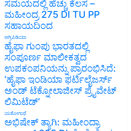
ಸಮಯದಲ್ಲಿ ಹೆಚ್ಚು ಕೆಲಸ –
ಮಹೀಂದ್ರ 275 DI TU PP
ಸಹಾಯದಿಂದ
ಅಗ್ರಿಪಿಡಿಯಾ
ಹೈಫಾ ಗುಂಪು ಭಾರತದಲ್ಲಿ
ಸಂಪೂರ್ಣ ಮಾಲೀಕತ್ವದ
ಉಪಕಂಪನಿಯನ್ನು ಪ್ರಾರಂಭಿಸಿದೆ:
‘ಹೈಫಾ ಇಂಡಿಯಾ ಫರ್ಟಿಲೈಜರ್ಸ್
ಅಂಡ್ ಟೆಕ್ನೋಲಾಜೀಸ್ ಪ್ರೈವೇಟ್
ಲಿಮಿಟೆಡ್’
ಯಶೋಗಾಥೆ
ಅಭಿಷೇಕ್ ತ್ಯಾಗಿ: ಮಹೀಂದ್ರಾ