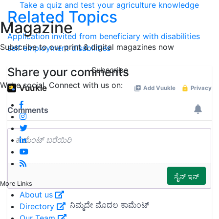
Take a quiz and test your agriculture knowledge
Related Topics
Magazine
Application invited from beneficiary with disabilities
Subscribe to our print & digital magazines now
self employment
disabilities
Share your comments
Subscribe
We're social. Connect with us on:
More Links
About us
Directory
Our Team