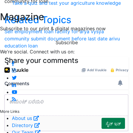
community for loan
Take a quiz and test your agriculture knowledge
Magazine
Related Topics
Subscribe to our print & digital magazines now
Self employment
loan facility for arya vysya
community
submit document before last date
arivu
Subscribe
education loan
We're social. Connect with us on:
Share your comments
More Links
About us
Directory
Our Team