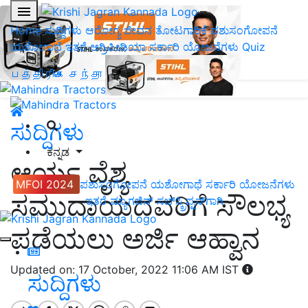
Home
ಸುದ್ದಿಗಳು
ಆರೋಗ್ಯ ಜೀವನ
ತೋಟಗಾರಿಕೆ
ಪಶುಸಂಗೋಪನೆ
ಯಶೋಗಾಥೆ
ಇತರೆ
ಅಗ್ರಿಪೀಡಿಯಾ
ಸರ್ಕಾರಿ ಯೋಜನೆಗಳು
Quiz
பத்திரிகை சந்தா
ಸುದ್ದಿಗಳು
ಕನ್ನಡ
ಆರ್ಯ ವೈಶ್ಯ
MFOI 2024
ಪಶುಸಂಗೋಪನೆ
ಯಶೋಗಾಥೆ
ಸರ್ಕಾರಿ ಯೋಜನೆಗಳು
ಸಮುದಾಯದವರಿಗೆ ಸೌಲಭ್ಯ
ಇತರೆ
ಮ್ಯಾಗಜಿನ್‌ ಸಬ್‌ಸ್ಕ್ರಿಪ್ಷನ್‌ಗಾಗಿ
ಪಡೆಯಲು ಅರ್ಜಿ ಆಹ್ವಾನ
Updated on: 17 October, 2022 11:06 AM IST
ಸುದ್ದಿಗಳು