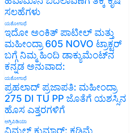
ಹವಾಮಾನ ಬದಲಾವಣೆಗೆ ತಕ್ಕ ಕೃಷಿ
ಸಲಹೆಗಳು
ಯಶೋಗಾಥೆ
ಇದೋ ಅಂಕಿತ್ ಪಾಟೀಲ್ ಮತ್ತು
ಮಹೀಂದ್ರಾ 605 NOVO ಟ್ರಾಕ್ಟರ್
ಬಗ್ಗೆ ನಿಮ್ಮ ಹಿಂದಿ ಡಾಕ್ಯುಮೆಂಟ್‌ನ
ಕನ್ನಡ ಅನುವಾದ:
ಯಶೋಗಾಥೆ
ಪ್ರಹಲಾದ್ ಪ್ರಜಾಪತಿ: ಮಹೀಂದ್ರಾ
275 DI TU PP ಜೊತೆಗೆ ಯಶಸ್ಸಿನ
ಹೊಸ ಎತ್ತರಗಳಿಗೆ
ಅಗ್ರಿಪಿಡಿಯಾ
ವಿಮಲ್ ಕುಮಾರ್: ಕಡಿಮೆ