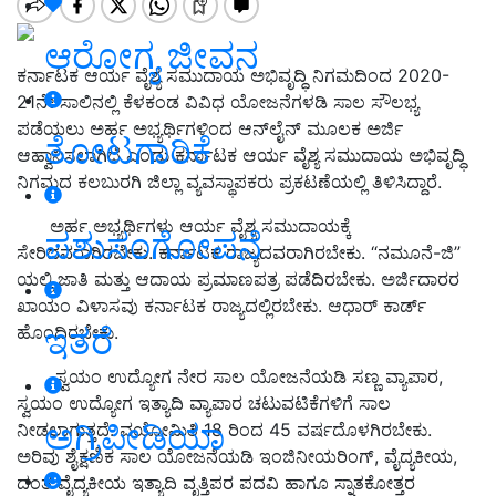
ಆರೋಗ್ಯ ಜೀವನ
ಕರ್ನಾಟಕ ಆರ್ಯ ವೈಶ್ಯ ಸಮುದಾಯ ಅಭಿವೃದ್ಧಿ ನಿಗಮದಿಂದ 2020-
21ನೇ ಸಾಲಿನಲ್ಲಿ ಕೆಳಕಂಡ ವಿವಿಧ ಯೋಜನೆಗಳಡಿ ಸಾಲ ಸೌಲಭ್ಯ
ಪಡೆಯಲು ಅರ್ಹ ಅಭ್ಯರ್ಥಿಗಳಿಂದ ಆನ್‍ಲೈನ್ ಮೂಲಕ ಅರ್ಜಿ
ತೋಟಗಾರಿಕೆ
ಆಹ್ವಾನಿಸಲಾಗಿದೆ ಎಂದು ಕರ್ನಾಟಕ ಆರ್ಯ ವೈಶ್ಯ ಸಮುದಾಯ ಅಭಿವೃದ್ಧಿ
ನಿಗಮದ ಕಲಬುರಗಿ ಜಿಲ್ಲಾ ವ್ಯವಸ್ಥಾಪಕರು ಪ್ರಕಟಣೆಯಲ್ಲಿ ತಿಳಿಸಿದ್ದಾರೆ.
ಅರ್ಹ ಅಭ್ಯರ್ಥಿಗಳು ಆರ್ಯ ವೈಶ್ಯ ಸಮುದಾಯಕ್ಕೆ
ಪಶುಸಂಗೋಪನೆ
ಸೇರಿದವರಾಗಿರಬೇಕು. ಕರ್ನಾಟಕ ರಾಜ್ಯದವರಾಗಿರಬೇಕು. “ನಮೂನೆ-ಜಿ”
ಯಲ್ಲಿ ಜಾತಿ ಮತ್ತು ಆದಾಯ ಪ್ರಮಾಣಪತ್ರ ಪಡೆದಿರಬೇಕು. ಅರ್ಜಿದಾರರ
ಖಾಯಂ ವಿಳಾಸವು ಕರ್ನಾಟಕ ರಾಜ್ಯದಲ್ಲಿರಬೇಕು. ಆಧಾರ್ ಕಾರ್ಡ್
ಇತರೆ
ಹೊಂದಿರಬೇಕು.
ಸ್ವಯಂ ಉದ್ಯೋಗ ನೇರ ಸಾಲ ಯೋಜನೆಯಡಿ ಸಣ್ಣ ವ್ಯಾಪಾರ,
ಸ್ವಯಂ ಉದ್ಯೋಗ ಇತ್ಯಾದಿ ವ್ಯಾಪಾರ ಚಟುವಟಿಕೆಗಳಿಗೆ ಸಾಲ
ಅಗ್ರಿಪೀಡಿಯಾ
ನೀಡಲಾಗುತ್ತದೆ. ವಯೋಮಿತಿ 18 ರಿಂದ 45 ವರ್ಷದೊಳಗಿರಬೇಕು.
ಅರಿವು ಶೈಕ್ಷಣಿಕ ಸಾಲ ಯೋಜನೆಯಡಿ ಇಂಜಿನೀಯರಿಂಗ್, ವೈದ್ಯಕೀಯ,
ದಂತ ವೈದ್ಯಕೀಯ ಇತ್ಯಾದಿ ವೃತ್ತಿಪರ ಪದವಿ ಹಾಗೂ ಸ್ನಾತಕೋತ್ತರ