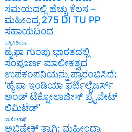
ಸಮಯದಲ್ಲಿ ಹೆಚ್ಚು ಕೆಲಸ –
ಮಹೀಂದ್ರ 275 DI TU PP
ಸಹಾಯದಿಂದ
ಅಗ್ರಿಪಿಡಿಯಾ
ಹೈಫಾ ಗುಂಪು ಭಾರತದಲ್ಲಿ
ಸಂಪೂರ್ಣ ಮಾಲೀಕತ್ವದ
ಉಪಕಂಪನಿಯನ್ನು ಪ್ರಾರಂಭಿಸಿದೆ:
‘ಹೈಫಾ ಇಂಡಿಯಾ ಫರ್ಟಿಲೈಜರ್ಸ್
ಅಂಡ್ ಟೆಕ್ನೋಲಾಜೀಸ್ ಪ್ರೈವೇಟ್
ಲಿಮಿಟೆಡ್’
ಯಶೋಗಾಥೆ
ಅಭಿಷೇಕ್ ತ್ಯಾಗಿ: ಮಹೀಂದ್ರಾ