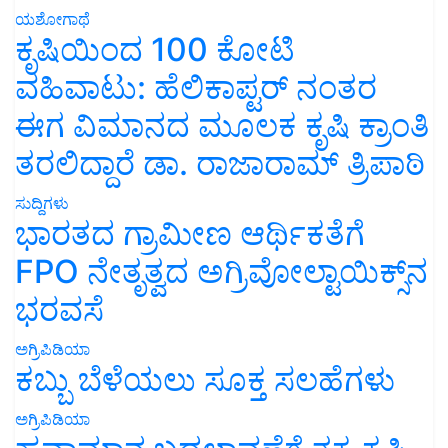
ಯಶೋಗಾಥೆ
ಕೃಷಿಯಿಂದ 100 ಕೋಟಿ
ವಹಿವಾಟು: ಹೆಲಿಕಾಪ್ಟರ್ ನಂತರ
ಈಗ ವಿಮಾನದ ಮೂಲಕ ಕೃಷಿ ಕ್ರಾಂತಿ
ತರಲಿದ್ದಾರೆ ಡಾ. ರಾಜಾರಾಮ್ ತ್ರಿಪಾಠಿ
ಸುದ್ದಿಗಳು
ಭಾರತದ ಗ್ರಾಮೀಣ ಆರ್ಥಿಕತೆಗೆ
FPO ನೇತೃತ್ವದ ಅಗ್ರಿವೋಲ್ಟಾಯಿಕ್ಸ್‌ನ
ಭರವಸೆ
ಅಗ್ರಿಪಿಡಿಯಾ
ಕಬ್ಬು ಬೆಳೆಯಲು ಸೂಕ್ತ ಸಲಹೆಗಳು
ಅಗ್ರಿಪಿಡಿಯಾ