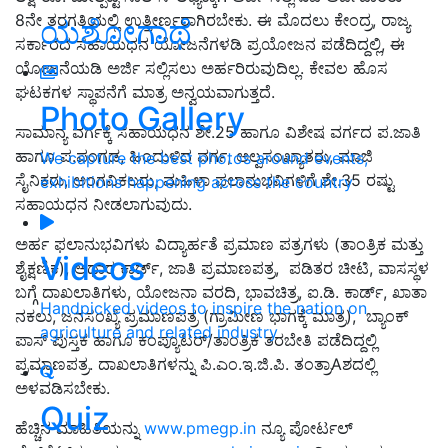
8ನೇ ತರಗತಿಯಲ್ಲಿ ಉತ್ತೀರ್ಣರಾಗಿರಬೇಕು. ಈ ಮೊದಲು ಕೇಂದ್ರ, ರಾಜ್ಯ
ಯಶೋಗಾಥೆ
ಸರ್ಕಾರದ ಸಹಾಯಧನ ಯೋಜನೆಗಳಡಿ ಪ್ರಯೋಜನ ಪಡೆದಿದ್ದಲ್ಲಿ, ಈ
ಯೋಜನೆಯಡಿ ಅರ್ಜಿ ಸಲ್ಲಿಸಲು ಅರ್ಹರಿರುವುದಿಲ್ಲ. ಕೇವಲ ಹೊಸ
ಘಟಕಗಳ ಸ್ಥಾಪನೆಗೆ ಮಾತ್ರ ಅನ್ವಯವಾಗುತ್ತದೆ.
Photo Gallery
ಸಾಮಾನ್ಯ ವರ್ಗಕ್ಕೆ ಸಹಾಯಧನ ಶೇ.25 ಹಾಗೂ ವಿಶೇಷ ವರ್ಗದ ಪ.ಜಾತಿ
ಹಾಗೂ ಪ.ಪಂಗಡ, ಹಿಂದುಳಿದ ವರ್ಗ, ಅಲ್ಪಸಂಖ್ಯಾತರು, ಮಾಜಿ
We capture the best photos around events,
ಸೈನಿಕರು, ಅಂಗವಿಕಲರು, ಮಹಿಳಾ ಫಲಾನುಭವಿಗಳಿಗೆ ಶೇ.35 ರಷ್ಟು
exhibitions happening across the country
ಸಹಾಯಧನ ನೀಡಲಾಗುವುದು.
ಅರ್ಹ ಫಲಾನುಭವಿಗಳು ವಿದ್ಯಾರ್ಹತೆ ಪ್ರಮಾಣ ಪತ್ರಗಳು (ತಾಂತ್ರಿಕ ಮತ್ತು
Videos
ಶೈಕ್ಷಣಿಕ), ಆಧಾರ ಕಾರ್ಡ್, ಜಾತಿ ಪ್ರಮಾಣಪತ್ರ, ಪಡಿತರ ಚೀಟಿ, ವಾಸಸ್ಥಳ
ಬಗ್ಗೆ ದಾಖಲಾತಿಗಳು, ಯೋಜನಾ ವರದಿ, ಭಾವಚಿತ್ರ, ಐ.ಡಿ. ಕಾರ್ಡ್, ಖಾತಾ
Handpicked videos to inspire the nation on
ನಕಲು, ಜನಸಂಖ್ಯೆ ಪ್ರಮಾಣಪತ್ರ (ಗ್ರಾಮೀಣ ಭಾಗಕ್ಕೆ ಮಾತ್ರ), ಬ್ಯಾಂಕ್
agriculture and related industry
ಪಾಸ್ ಪುಸ್ತಕ ಹಾಗೂ ಕಂಪ್ಯೂಟರ್/ತಾಂತ್ರಿಕ ತರಬೇತಿ ಪಡೆದಿದ್ದಲ್ಲಿ
ಪ್ರಮಾಣಪತ್ರ. ದಾಖಲಾತಿಗಳನ್ನು ಪಿ.ಎಂ.ಇ.ಜಿ.ಪಿ. ತಂತ್ರಾAಶದಲ್ಲಿ
ಅಳವಡಿಸಬೇಕು.
Quiz
ಹೆಚ್ಚಿನ ಮಾಹಿತಿಯನ್ನು
www.pmegp.in
ನ್ಯೂ ಪೋರ್ಟಲ್