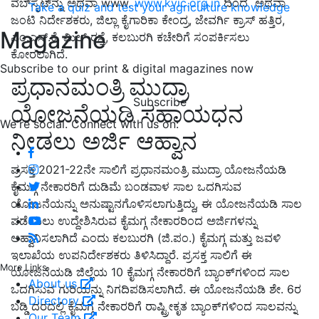
ವೆಬ್‌ಸೈಟ್‌ನ್ನು ಅಥವಾ www.
www.kvic.org.in
ದಿಂದ ಅಥವಾ
Take a quiz and test your agriculture knowledge
ಜಂಟಿ ನಿರ್ದೇಶಕರು, ಜಿಲ್ಲಾ ಕೈಗಾರಿಕಾ ಕೇಂದ್ರ, ಜೇವರ್ಗಿ ಕ್ರಾಸ್ ಹತ್ತಿರ,
Magazine
ಎಂ.ಎಸ್.ಕೆ. ಮಿಲ್ ರಸ್ತೆ, ಕಲಬುರಗಿ ಕಚೇರಿಗೆ ಸಂಪರ್ಕಿಸಲು
ಕೋರಲಾಗಿದೆ.
Subscribe to our print & digital magazines now
ಪ್ರಧಾನಮಂತ್ರಿ ಮುದ್ರಾ
Subscribe
ಯೋಜನೆಯಡಿ ಸಹಾಯಧನ
We're social. Connect with us on:
ನೀಡಲು ಅರ್ಜಿ ಆಹ್ವಾನ
ಪ್ರಸಕ್ತ 2021-22ನೇ ಸಾಲಿಗೆ ಪ್ರಧಾನಮಂತ್ರಿ ಮುದ್ರಾ ಯೋಜನೆಯಡಿ
ಕೈಮಗ್ಗ ನೇಕಾರರಿಗೆ ದುಡಿಮೆ ಬಂಡವಾಳ ಸಾಲ ಒದಗಿಸುವ
ಯೋಜನೆಯನ್ನು ಅನುಷ್ಟಾನಗೊಳಿಸಲಾಗುತ್ತಿದ್ದು, ಈ ಯೋಜನೆಯಡಿ ಸಾಲ
ಪಡೆಯಲು ಉದ್ದೇಶಿಸಿರುವ ಕೈಮಗ್ಗ ನೇಕಾರರಿಂದ ಅರ್ಜಿಗಳನ್ನು
ಆಹ್ವಾನಿಸಲಾಗಿದೆ ಎಂದು ಕಲಬುರಗಿ (ಜಿ.ಪಂ.) ಕೈಮಗ್ಗ ಮತ್ತು ಜವಳಿ
ಇಲಾಖೆಯ ಉಪನಿರ್ದೇಶಕರು ತಿಳಿಸಿದ್ದಾರೆ. ಪ್ರಸಕ್ತ ಸಾಲಿಗೆ ಈ
More Links
ಯೋಜನೆಯಡಿ ಜಿಲ್ಲೆಯ 10 ಕೈಮಗ್ಗ ನೇಕಾರರಿಗೆ ಬ್ಯಾಂಕ್‌ಗಳಿಂದ ಸಾಲ
About us
ಒದಗಿಸುವ ಗುರಿಯನ್ನು ನಿಗದಿಪಡಿಸಲಾಗಿದೆ. ಈ ಯೋಜನೆಯಡಿ ಶೇ. 6ರ
Directory
ಬಡ್ಡಿ ದರದಲ್ಲಿ ಕೈಮಗ್ಗ ನೇಕಾರರಿಗೆ ರಾಷ್ಟ್ರೀಕೃತ ಬ್ಯಾಂಕ್‌ಗಳಿಂದ ಸಾಲವನ್ನು
Our Team