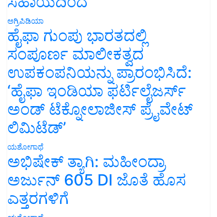
ಸಹಾಯದಿಂದ
ಅಗ್ರಿಪಿಡಿಯಾ
ಹೈಫಾ ಗುಂಪು ಭಾರತದಲ್ಲಿ
ಸಂಪೂರ್ಣ ಮಾಲೀಕತ್ವದ
ಉಪಕಂಪನಿಯನ್ನು ಪ್ರಾರಂಭಿಸಿದೆ:
‘ಹೈಫಾ ಇಂಡಿಯಾ ಫರ್ಟಿಲೈಜರ್ಸ್
ಅಂಡ್ ಟೆಕ್ನೋಲಾಜೀಸ್ ಪ್ರೈವೇಟ್
ಲಿಮಿಟೆಡ್’
ಯಶೋಗಾಥೆ
ಅಭಿಷೇಕ್ ತ್ಯಾಗಿ: ಮಹೀಂದ್ರಾ
ಅರ್ಜುನ್ 605 DI ಜೊತೆ ಹೊಸ
ಎತ್ತರಗಳಿಗೆ