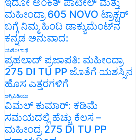
ಇದೋ ಅಂಕಿತ್ ಪಾಟೀಲ್ ಮತ್ತು
ಮಹೀಂದ್ರಾ 605 NOVO ಟ್ರಾಕ್ಟರ್
ಬಗ್ಗೆ ನಿಮ್ಮ ಹಿಂದಿ ಡಾಕ್ಯುಮೆಂಟ್‌ನ
ಕನ್ನಡ ಅನುವಾದ:
ಯಶೋಗಾಥೆ
ಪ್ರಹಲಾದ್ ಪ್ರಜಾಪತಿ: ಮಹೀಂದ್ರಾ
275 DI TU PP ಜೊತೆಗೆ ಯಶಸ್ಸಿನ
ಹೊಸ ಎತ್ತರಗಳಿಗೆ
ಅಗ್ರಿಪಿಡಿಯಾ
ವಿಮಲ್ ಕುಮಾರ್: ಕಡಿಮೆ
ಸಮಯದಲ್ಲಿ ಹೆಚ್ಚು ಕೆಲಸ –
ಮಹೀಂದ್ರ 275 DI TU PP