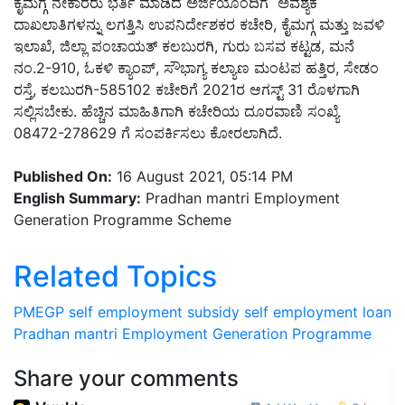
ಕೈಮಗ್ಗ ನೇಕಾರರು ಭರ್ತಿ ಮಾಡಿದ ಅರ್ಜಿಯೊಂದಿಗೆ ಅವಶ್ಯಕ
ದಾಖಲಾತಿಗಳನ್ನು ಲಗತ್ತಿಸಿ ಉಪನಿರ್ದೇಶಕರ ಕಚೇರಿ, ಕೈಮಗ್ಗ ಮತ್ತು ಜವಳಿ
ಇಲಾಖೆ, ಜಿಲ್ಲಾ ಪಂಚಾಯತ್ ಕಲಬುರಗಿ, ಗುರು ಬಸವ ಕಟ್ಟಡ, ಮನೆ
ನಂ.2-910, ಓಕಳಿ ಕ್ಯಾಂಪ್, ಸೌಭಾಗ್ಯ ಕಲ್ಯಾಣ ಮಂಟಪ ಹತ್ತಿರ, ಸೇಡಂ
ರಸ್ತೆ, ಕಲಬುರಗಿ-585102 ಕಚೇರಿಗೆ 2021ರ ಆಗಸ್ಟ್ 31 ರೊಳಗಾಗಿ
ಸಲ್ಲಿಸಬೇಕು. ಹೆಚ್ಚಿನ ಮಾಹಿತಿಗಾಗಿ ಕಚೇರಿಯ ದೂರವಾಣಿ ಸಂಖ್ಯೆ
08472-278629 ಗೆ ಸಂಪರ್ಕಿಸಲು ಕೋರಲಾಗಿದೆ.
Published On:
16 August 2021, 05:14 PM
English Summary:
Pradhan mantri Employment
Generation Programme Scheme
Related Topics
PMEGP
self employment
subsidy
self employment loan
Pradhan mantri Employment Generation Programme
Share your comments