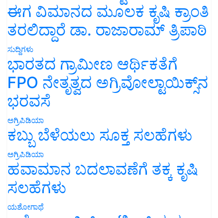
ಈಗ ವಿಮಾನದ ಮೂಲಕ ಕೃಷಿ ಕ್ರಾಂತಿ
ತರಲಿದ್ದಾರೆ ಡಾ. ರಾಜಾರಾಮ್ ತ್ರಿಪಾಠಿ
ಸುದ್ದಿಗಳು
ಭಾರತದ ಗ್ರಾಮೀಣ ಆರ್ಥಿಕತೆಗೆ
FPO ನೇತೃತ್ವದ ಅಗ್ರಿವೋಲ್ಟಾಯಿಕ್ಸ್‌ನ
ಭರವಸೆ
ಅಗ್ರಿಪಿಡಿಯಾ
ಕಬ್ಬು ಬೆಳೆಯಲು ಸೂಕ್ತ ಸಲಹೆಗಳು
ಅಗ್ರಿಪಿಡಿಯಾ
ಹವಾಮಾನ ಬದಲಾವಣೆಗೆ ತಕ್ಕ ಕೃಷಿ
ಸಲಹೆಗಳು
ಯಶೋಗಾಥೆ