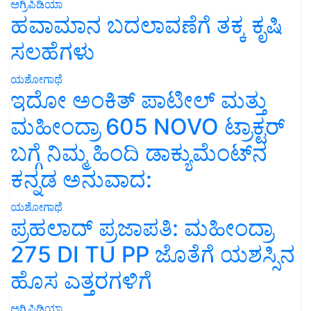
ಅಗ್ರಿಪಿಡಿಯಾ
ಹವಾಮಾನ ಬದಲಾವಣೆಗೆ ತಕ್ಕ ಕೃಷಿ
ಸಲಹೆಗಳು
ಯಶೋಗಾಥೆ
ಇದೋ ಅಂಕಿತ್ ಪಾಟೀಲ್ ಮತ್ತು
ಮಹೀಂದ್ರಾ 605 NOVO ಟ್ರಾಕ್ಟರ್
ಬಗ್ಗೆ ನಿಮ್ಮ ಹಿಂದಿ ಡಾಕ್ಯುಮೆಂಟ್‌ನ
ಕನ್ನಡ ಅನುವಾದ:
ಯಶೋಗಾಥೆ
ಪ್ರಹಲಾದ್ ಪ್ರಜಾಪತಿ: ಮಹೀಂದ್ರಾ
275 DI TU PP ಜೊತೆಗೆ ಯಶಸ್ಸಿನ
ಹೊಸ ಎತ್ತರಗಳಿಗೆ
ಅಗ್ರಿಪಿಡಿಯಾ