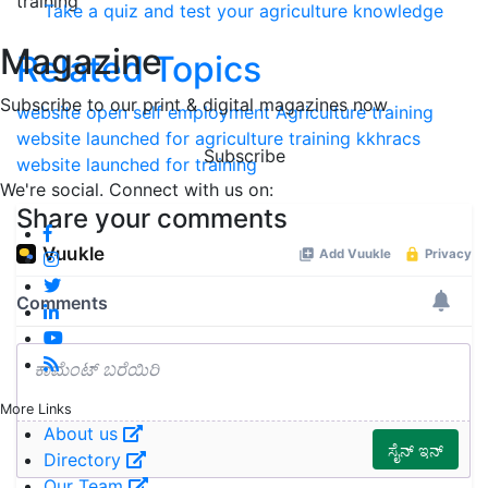
training
Take a quiz and test your agriculture knowledge
Magazine
Related Topics
Subscribe to our print & digital magazines now
website open
self employment
Agriculture training
website launched for agriculture training
kkhracs
Subscribe
website launched for training
We're social. Connect with us on:
Share your comments
More Links
About us
Directory
Our Team