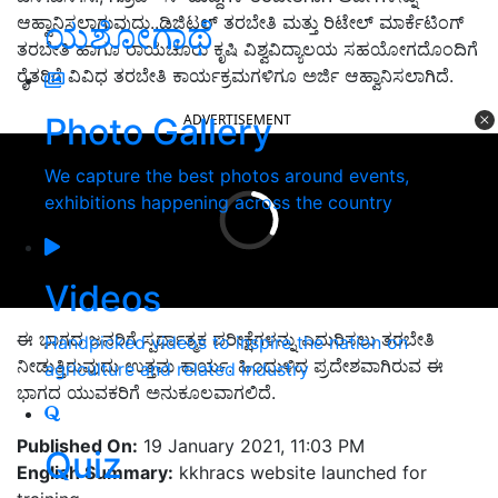
ಆಹ್ವಾನಿಸಲಾಗುವುದು..ಡಿಜಿಟಲ್ ತರಬೇತಿ ಮತ್ತು ರಿಟೇಲ್ ಮಾರ್ಕೆಟಿಂಗ್
ಯಶೋಗಾಥೆ
ತರಬೇತಿ ಹಾಗೂ ರಾಯಚೂರು ಕೃಷಿ ವಿಶ್ವವಿದ್ಯಾಲಯ ಸಹಯೋಗದೊಂದಿಗೆ
ರೈತರಿಗೆ ವಿವಿಧ ತರಬೇತಿ ಕಾರ್ಯಕ್ರಮಗಳಿಗೂ ಅರ್ಜಿ ಆಹ್ವಾನಿಸಲಾಗಿದೆ.
ADVERTISEMENT
Photo Gallery
We capture the best photos around events,
exhibitions happening across the country
Videos
ಈ ಭಾಗದ ಜನರಿಗೆ ಸ್ಪರ್ಧಾತ್ಮಕ ಪರೀಕ್ಷೆಗಳನ್ನು ಎದುರಿಸಲು ತರಬೇತಿ
Handpicked videos to inspire the nation on
ನೀಡುತ್ತಿರುವುದು ಉತ್ತಮ ಕಾರ್ಯ. ಹಿಂದುಳಿದ ಪ್ರದೇಶವಾಗಿರುವ ಈ
agriculture and related industry
ಭಾಗದ ಯುವಕರಿಗೆ ಅನುಕೂಲವಾಗಲಿದೆ.
Published On:
19 January 2021, 11:03 PM
Quiz
English Summary:
kkhracs website launched for