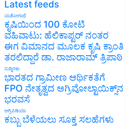
Latest feeds
ಯಶೋಗಾಥೆ
ಕೃಷಿಯಿಂದ 100 ಕೋಟಿ
ವಹಿವಾಟು: ಹೆಲಿಕಾಪ್ಟರ್ ನಂತರ
ಈಗ ವಿಮಾನದ ಮೂಲಕ ಕೃಷಿ ಕ್ರಾಂತಿ
ತರಲಿದ್ದಾರೆ ಡಾ. ರಾಜಾರಾಮ್ ತ್ರಿಪಾಠಿ
ಸುದ್ದಿಗಳು
ಭಾರತದ ಗ್ರಾಮೀಣ ಆರ್ಥಿಕತೆಗೆ
FPO ನೇತೃತ್ವದ ಅಗ್ರಿವೋಲ್ಟಾಯಿಕ್ಸ್‌ನ
ಭರವಸೆ
ಅಗ್ರಿಪಿಡಿಯಾ
ಕಬ್ಬು ಬೆಳೆಯಲು ಸೂಕ್ತ ಸಲಹೆಗಳು