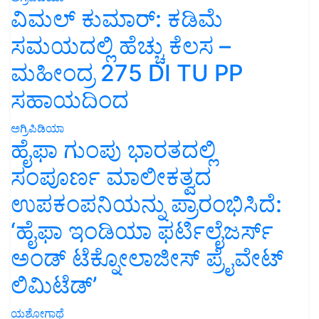
ವಿಮಲ್ ಕುಮಾರ್: ಕಡಿಮೆ
ಸಮಯದಲ್ಲಿ ಹೆಚ್ಚು ಕೆಲಸ –
ಮಹೀಂದ್ರ 275 DI TU PP
ಸಹಾಯದಿಂದ
ಅಗ್ರಿಪಿಡಿಯಾ
ಹೈಫಾ ಗುಂಪು ಭಾರತದಲ್ಲಿ
ಸಂಪೂರ್ಣ ಮಾಲೀಕತ್ವದ
ಉಪಕಂಪನಿಯನ್ನು ಪ್ರಾರಂಭಿಸಿದೆ:
‘ಹೈಫಾ ಇಂಡಿಯಾ ಫರ್ಟಿಲೈಜರ್ಸ್
ಅಂಡ್ ಟೆಕ್ನೋಲಾಜೀಸ್ ಪ್ರೈವೇಟ್
ಲಿಮಿಟೆಡ್’
ಯಶೋಗಾಥೆ