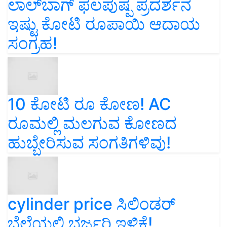
ಲಾಲ್‌ಬಾಗ್ ಫಲಪುಷ್ಪ ಪ್ರದರ್ಶನ
ಇಷ್ಟು ಕೋಟಿ ರೂಪಾಯಿ ಆದಾಯ
ಸಂಗ್ರಹ!
10 ಕೋಟಿ ರೂ ಕೋಣ! AC
ರೂಮಲ್ಲಿ ಮಲಗುವ ಕೋಣದ
ಹುಬ್ಬೇರಿಸುವ ಸಂಗತಿಗಳಿವು!
cylinder price ಸಿಲಿಂಡರ್‌
ಬೆಲೆಯಲ್ಲಿ ಭರ್ಜರಿ ಇಳಿಕೆ!