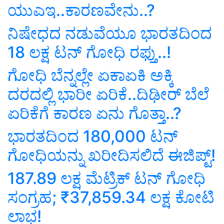
ಯುಎಇ..ಕಾರಣವೇನು..?
ನಿಷೇಧದ ನಡುವೆಯೂ ಭಾರತದಿಂದ
18 ಲಕ್ಷ ಟನ್‌ ಗೋಧಿ ರಫ್ತು..!
ಗೋಧಿ ಬೆನ್ನಲ್ಲೇ ಏಕಾಏಕಿ ಅಕ್ಕಿ
ದರದಲ್ಲಿ ಭಾರೀ ಏರಿಕೆ..ದಿಢೀರ್‌ ಬೆಲೆ
ಏರಿಕೆಗೆ ಕಾರಣ ಏನು ಗೊತ್ತಾ..?
ಭಾರತದಿಂದ 180,000 ಟನ್
ಗೋಧಿಯನ್ನು ಖರೀದಿಸಲಿದೆ ಈಜಿಪ್ಟ್!
187.89 ಲಕ್ಷ ಮೆಟ್ರಿಕ್ ಟನ್ ಗೋಧಿ
ಸಂಗ್ರಹ; ₹37,859.34 ಲಕ್ಷ ಕೋಟಿ
ಲಾಭ!