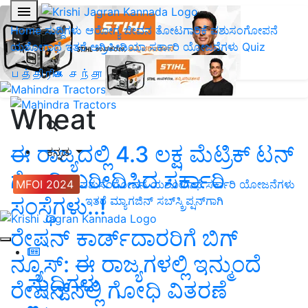
Home
ಸುದ್ದಿಗಳು
ಆರೋಗ್ಯ ಜೀವನ
ತೋಟಗಾರಿಕೆ
ಪಶುಸಂಗೋಪನೆ
ಯಶೋಗಾಥೆ
ಇತರೆ
ಅಗ್ರಿಪೀಡಿಯಾ
ಸರ್ಕಾರಿ ಯೋಜನೆಗಳು
Quiz
பத்திரிகை சந்தா
Wheat
ಈ ರಾಜ್ಯದಲ್ಲಿ 4.3 ಲಕ್ಷ ಮೆಟ್ರಿಕ್ ಟನ್
ಕನ್ನಡ
ಗೋಧಿ ಖರೀದಿಸಿದ ಸರ್ಕಾರಿ
MFOI 2024
ಪಶುಸಂಗೋಪನೆ
ಯಶೋಗಾಥೆ
ಸರ್ಕಾರಿ ಯೋಜನೆಗಳು
ಸಂಸ್ಥೆಗಳು..!
ಇತರೆ
ಮ್ಯಾಗಜಿನ್‌ ಸಬ್‌ಸ್ಕ್ರಿಪ್ಷನ್‌ಗಾಗಿ
ರೇಷನ್‌ ಕಾರ್ಡ್‌ದಾರರಿಗೆ ಬಿಗ್‌
ನ್ಯೂಸ್‌: ಈ ರಾಜ್ಯಗಳಲ್ಲಿ ಇನ್ಮುಂದೆ
ಸುದ್ದಿಗಳು
ರೇಷನ್‌ನಲ್ಲಿ ಗೋಧಿ ವಿತರಣೆ