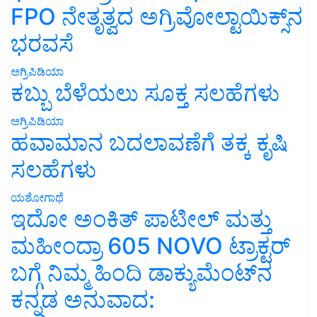
FPO ನೇತೃತ್ವದ ಅಗ್ರಿವೋಲ್ಟಾಯಿಕ್ಸ್‌ನ
ಭರವಸೆ
ಅಗ್ರಿಪಿಡಿಯಾ
ಕಬ್ಬು ಬೆಳೆಯಲು ಸೂಕ್ತ ಸಲಹೆಗಳು
ಅಗ್ರಿಪಿಡಿಯಾ
ಹವಾಮಾನ ಬದಲಾವಣೆಗೆ ತಕ್ಕ ಕೃಷಿ
ಸಲಹೆಗಳು
ಯಶೋಗಾಥೆ
ಇದೋ ಅಂಕಿತ್ ಪಾಟೀಲ್ ಮತ್ತು
ಮಹೀಂದ್ರಾ 605 NOVO ಟ್ರಾಕ್ಟರ್
ಬಗ್ಗೆ ನಿಮ್ಮ ಹಿಂದಿ ಡಾಕ್ಯುಮೆಂಟ್‌ನ
ಕನ್ನಡ ಅನುವಾದ: