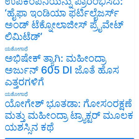
ಉಪಕಂಪನಿಯನ್ನು ಪ್ರಾರಂಭಿಸಿದೆ:
‘ಹೈಫಾ ಇಂಡಿಯಾ ಫರ್ಟಿಲೈಜರ್ಸ್
ಅಂಡ್ ಟೆಕ್ನೋಲಾಜೀಸ್ ಪ್ರೈವೇಟ್
ಲಿಮಿಟೆಡ್’
ಯಶೋಗಾಥೆ
ಅಭಿಷೇಕ್ ತ್ಯಾಗಿ: ಮಹೀಂದ್ರಾ
ಅರ್ಜುನ್ 605 DI ಜೊತೆ ಹೊಸ
ಎತ್ತರಗಳಿಗೆ
ಯಶೋಗಾಥೆ
ಯೋಗೇಶ್ ಭೂತಡಾ: ಗೋಸಂರಕ್ಷಣೆ
ಮತ್ತು ಮಹೀಂದ್ರಾ ಟ್ರ್ಯಾಕ್ಟರ್ ಮೂಲಕ
ಯಶಸ್ಸಿನ ಕಥೆ