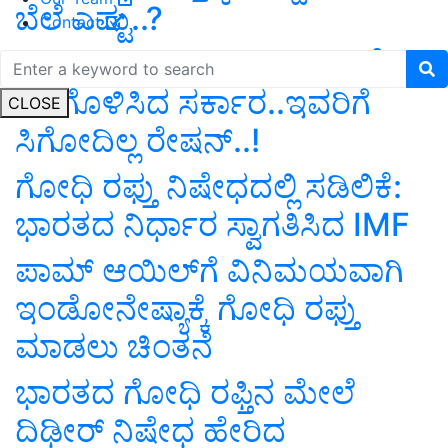
ಬೆಲೆ ಎಷ್ಟು..?
Contact
Ration Card Update: ಕುಣಿಕೆ
ಬಿಗಿಗೊಳಿಸಿದ ಸರ್ಕಾರ..ಇವರಿಗೆ
CLOSE
ಸಿಗೋದಿಲ್ಲ ರೇಷನ್‌..!
ಗೋಧಿ ರಫ್ತು ನಿಷೇಧದಲ್ಲಿ ಸಡಿಲಿಕೆ:
ಭಾರತದ ನಿರ್ಧಾರ ಸ್ವಾಗತಿಸಿದ IMF
ಪಾಮ್ ಆಯಿಲ್‌ಗೆ ವಿನಿಮಯವಾಗಿ
ಇಂಡೋನೇಷ್ಯಾಕ್ಕೆ ಗೋಧಿ ರಫ್ತು
ಮಾಡಲು ಚಿಂತನೆ
ಭಾರತದ ಗೋಧಿ ರಫ್ತಿನ ಮೇಲೆ
ದಿಢೀರ್‌ ನಿಷೇಧ ಹೇರಿದ