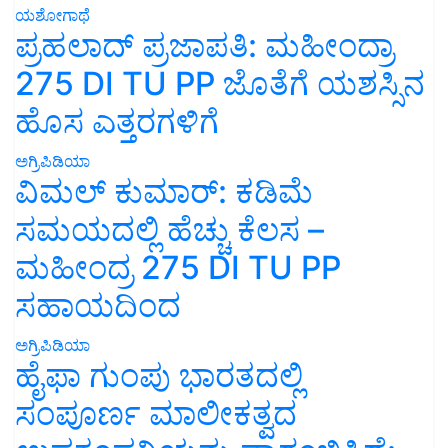
ಯಶೋಗಾಥೆ
ಪ್ರಹಲಾದ್ ಪ್ರಜಾಪತಿ: ಮಹೀಂದ್ರಾ
275 DI TU PP ಜೊತೆಗೆ ಯಶಸ್ಸಿನ
ಹೊಸ ಎತ್ತರಗಳಿಗೆ
ಅಗ್ರಿಪಿಡಿಯಾ
ವಿಮಲ್ ಕುಮಾರ್: ಕಡಿಮೆ
ಸಮಯದಲ್ಲಿ ಹೆಚ್ಚು ಕೆಲಸ –
ಮಹೀಂದ್ರ 275 DI TU PP
ಸಹಾಯದಿಂದ
ಅಗ್ರಿಪಿಡಿಯಾ
ಹೈಫಾ ಗುಂಪು ಭಾರತದಲ್ಲಿ
ಸಂಪೂರ್ಣ ಮಾಲೀಕತ್ವದ