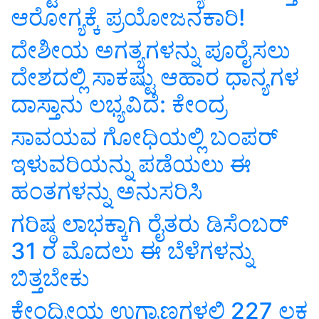
ಆರೋಗ್ಯಕ್ಕೆ ಪ್ರಯೋಜನಕಾರಿ!
ದೇಶೀಯ ಅಗತ್ಯಗಳನ್ನು ಪೂರೈಸಲು
ದೇಶದಲ್ಲಿ ಸಾಕಷ್ಟು ಆಹಾರ ಧಾನ್ಯಗಳ
ದಾಸ್ತಾನು ಲಭ್ಯವಿದೆ: ಕೇಂದ್ರ
ಸಾವಯವ ಗೋಧಿಯಲ್ಲಿ ಬಂಪರ್‌
ಇಳುವರಿಯನ್ನು ಪಡೆಯಲು ಈ
ಹಂತಗಳನ್ನು ಅನುಸರಿಸಿ
ಗರಿಷ್ಠ ಲಾಭಕ್ಕಾಗಿ ರೈತರು ಡಿಸೆಂಬರ್
31 ರ ಮೊದಲು ಈ ಬೆಳೆಗಳನ್ನು
ಬಿತ್ತಬೇಕು
ಕೇಂದ್ರೀಯ ಉಗ್ರಾಣಗಳಲ್ಲಿ 227 ಲಕ್ಷ