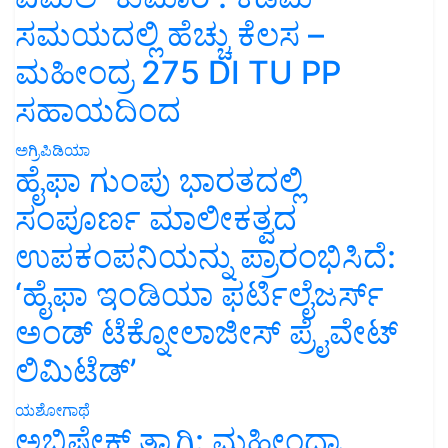
ಸಮಯದಲ್ಲಿ ಹೆಚ್ಚು ಕೆಲಸ –
ಮಹೀಂದ್ರ 275 DI TU PP
ಸಹಾಯದಿಂದ
ಅಗ್ರಿಪಿಡಿಯಾ
ಹೈಫಾ ಗುಂಪು ಭಾರತದಲ್ಲಿ
ಸಂಪೂರ್ಣ ಮಾಲೀಕತ್ವದ
ಉಪಕಂಪನಿಯನ್ನು ಪ್ರಾರಂಭಿಸಿದೆ:
‘ಹೈಫಾ ಇಂಡಿಯಾ ಫರ್ಟಿಲೈಜರ್ಸ್
ಅಂಡ್ ಟೆಕ್ನೋಲಾಜೀಸ್ ಪ್ರೈವೇಟ್
ಲಿಮಿಟೆಡ್’
ಯಶೋಗಾಥೆ
ಅಭಿಷೇಕ್ ತ್ಯಾಗಿ: ಮಹೀಂದ್ರಾ