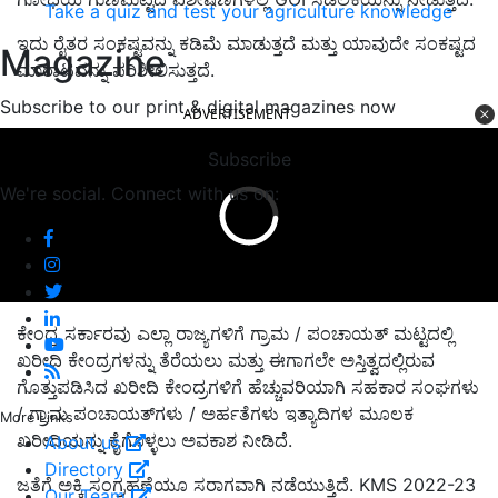
Take a quiz and test your agriculture knowledge
ಇದು ರೈತರ ಸಂಕಷ್ಟವನ್ನು ಕಡಿಮೆ ಮಾಡುತ್ತದೆ ಮತ್ತು ಯಾವುದೇ ಸಂಕಷ್ಟದ
Magazine
ಮಾರಾಟವನ್ನು ಪರಿಶೀಲಿಸುತ್ತದೆ.
Subscribe to our print & digital magazines now
ADVERTISEMENT
Subscribe
We're social. Connect with us on:
ಕೇಂದ್ರ ಸರ್ಕಾರವು ಎಲ್ಲಾ ರಾಜ್ಯಗಳಿಗೆ ಗ್ರಾಮ / ಪಂಚಾಯತ್ ಮಟ್ಟದಲ್ಲಿ
ಖರೀದಿ ಕೇಂದ್ರಗಳನ್ನು ತೆರೆಯಲು ಮತ್ತು ಈಗಾಗಲೇ ಅಸ್ತಿತ್ವದಲ್ಲಿರುವ
ಗೊತ್ತುಪಡಿಸಿದ ಖರೀದಿ ಕೇಂದ್ರಗಳಿಗೆ ಹೆಚ್ಚುವರಿಯಾಗಿ ಸಹಕಾರ ಸಂಘಗಳು
/ ಗ್ರಾಮ ಪಂಚಾಯತ್‌ಗಳು / ಅರ್ಹತೆಗಳು ಇತ್ಯಾದಿಗಳ ಮೂಲಕ
More Links
ಖರೀದಿಯನ್ನು ಕೈಗೊಳ್ಳಲು ಅವಕಾಶ ನೀಡಿದೆ.
About us
Directory
ಜತೆಗೆ ಅಕ್ಕಿ ಸಂಗ್ರಹಣೆಯೂ ಸರಾಗವಾಗಿ ನಡೆಯುತ್ತಿದೆ. KMS 2022-23
Our Team