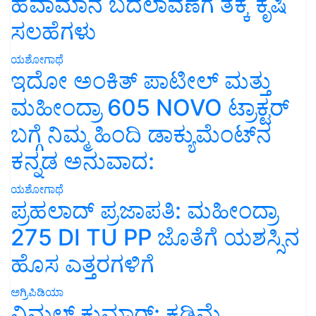
ಹವಾಮಾನ ಬದಲಾವಣೆಗೆ ತಕ್ಕ ಕೃಷಿ
ಸಲಹೆಗಳು
ಯಶೋಗಾಥೆ
ಇದೋ ಅಂಕಿತ್ ಪಾಟೀಲ್ ಮತ್ತು
ಮಹೀಂದ್ರಾ 605 NOVO ಟ್ರಾಕ್ಟರ್
ಬಗ್ಗೆ ನಿಮ್ಮ ಹಿಂದಿ ಡಾಕ್ಯುಮೆಂಟ್‌ನ
ಕನ್ನಡ ಅನುವಾದ:
ಯಶೋಗಾಥೆ
ಪ್ರಹಲಾದ್ ಪ್ರಜಾಪತಿ: ಮಹೀಂದ್ರಾ
275 DI TU PP ಜೊತೆಗೆ ಯಶಸ್ಸಿನ
ಹೊಸ ಎತ್ತರಗಳಿಗೆ
ಅಗ್ರಿಪಿಡಿಯಾ
ವಿಮಲ್ ಕುಮಾರ್: ಕಡಿಮೆ