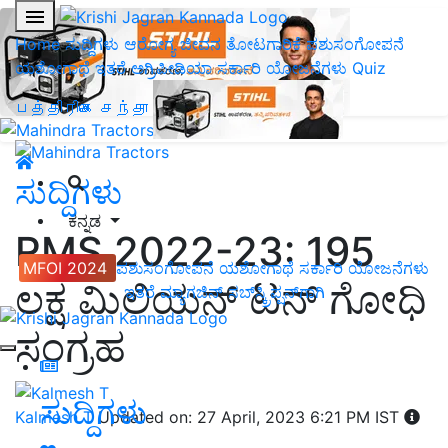
Home
ಸುದ್ದಿಗಳು
ಆರೋಗ್ಯ ಜೀವನ
ತೋಟಗಾರಿಕೆ
ಪಶುಸಂಗೋಪನೆ
ಯಶೋಗಾಥೆ
ಇತರೆ
ಅಗ್ರಿಪೀಡಿಯಾ
ಸರ್ಕಾರಿ ಯೋಜನೆಗಳು
Quiz
பத்திரிகை சந்தா
ಸುದ್ದಿಗಳು
ಕನ್ನಡ
RMS 2022-23: 195
MFOI 2024
ಪಶುಸಂಗೋಪನೆ
ಯಶೋಗಾಥೆ
ಸರ್ಕಾರಿ ಯೋಜನೆಗಳು
ಲಕ್ಷ ಮಿಲಿಯನ್‌ ಟನ್‌ ಗೋಧಿ
ಇತರೆ
ಮ್ಯಾಗಜಿನ್‌ ಸಬ್‌ಸ್ಕ್ರಿಪ್ಷನ್‌ಗಾಗಿ
ಸಂಗ್ರಹ
ಸುದ್ದಿಗಳು
Kalmesh T
Updated on: 27 April, 2023 6:21 PM IST