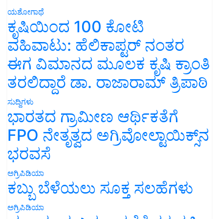
ಯಶೋಗಾಥೆ
ಕೃಷಿಯಿಂದ 100 ಕೋಟಿ
ವಹಿವಾಟು: ಹೆಲಿಕಾಪ್ಟರ್ ನಂತರ
ಈಗ ವಿಮಾನದ ಮೂಲಕ ಕೃಷಿ ಕ್ರಾಂತಿ
ತರಲಿದ್ದಾರೆ ಡಾ. ರಾಜಾರಾಮ್ ತ್ರಿಪಾಠಿ
ಸುದ್ದಿಗಳು
ಭಾರತದ ಗ್ರಾಮೀಣ ಆರ್ಥಿಕತೆಗೆ
FPO ನೇತೃತ್ವದ ಅಗ್ರಿವೋಲ್ಟಾಯಿಕ್ಸ್‌ನ
ಭರವಸೆ
ಅಗ್ರಿಪಿಡಿಯಾ
ಕಬ್ಬು ಬೆಳೆಯಲು ಸೂಕ್ತ ಸಲಹೆಗಳು
ಅಗ್ರಿಪಿಡಿಯಾ