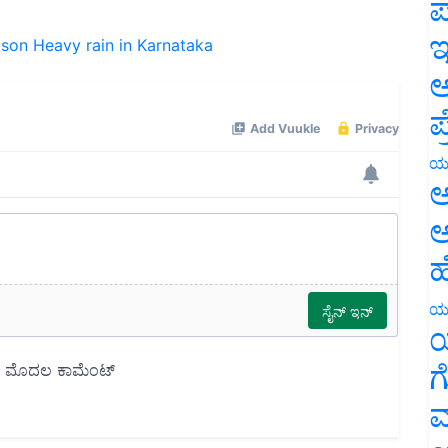
ಪ
ason
Heavy rain in Karnataka
ಇ
ಅ
ಪ
ಯ
ಅ
ಅ
ಹ
ಯ
ಯ
ಗ
ಮ