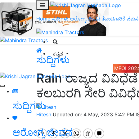
Home
ಸುದ್ದಿಗಳು
ಆರೋಗ್ಯ ಜೀವನ
ತೋಟಗಾರಿಕೆ
ಪಶುಸ
ಕನ್ನಡ
ಸುದ್ದಿಗಳು
MFOI 202
Rain ರಾಜ್ಯದ ವಿವಿಧೆ
ಕಲಬುರಗಿ ಸೇರಿ ವಿವಿಧೆ
ಸುದ್ದಿಗಳು
Hitesh
Updated on: 4 May, 2023 5:42 PM 
ಆರೋಗ್ಯ ಜೀವನ