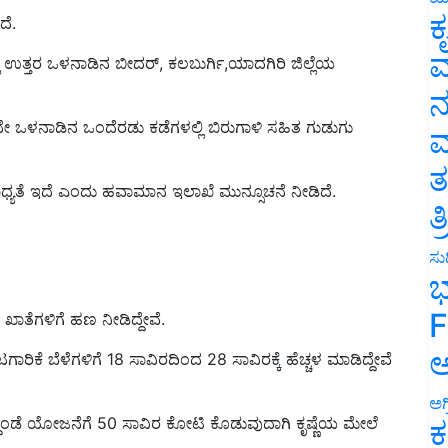
ಕ
ಲಿ ಉತ್ತರ ಒಳನಾಡಿನ ಬೀದರ್‌, ಕಲಬುರ್ಗಿ,ಯಾದಗಿರಿ ಜಿಲ್ಲೆಯ
ವ
ನ
ದೇ ಒಳನಾಡಿನ ಒಂದೆರಡು ಕಡೆಗಳಲ್ಲಿ ಬಿರುಗಾಳಿ ಸಹಿತ ಗುಡುಗು
ಮ
್ಯತೆ ಇದೆ ಎಂದು ಹವಾಮಾನ ಇಲಾಖೆ ಮುನ್ಸೂಚನೆ ನೀಡಿದೆ.
ತ
ತ
ಸುದ
ಭ
ಖಾತೆಗಳಿಗೆ ಹಣ ನೀಡಿದ್ದೇವೆ.
F
ಕೆ ಬೆಳೆಗಳಿಗೆ 18 ಸಾವಿರದಿಂದ 28 ಸಾವಿರಕ್ಕೆ ಹೆಚ್ಚಳ ಮಾಡಿದ್ದೇವೆ
ಅ
್ದಂಡೆ ಯೋಜನೆಗೆ
50 ಸಾವಿರ ಕೋಟಿ ಕೊಡುವುದಾಗಿ ಕೃಷ್ಣೆಯ ಮೇಲೆ
ಅಗ
ಕ