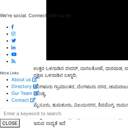
We're social. Connect with us on:
ಉತ್ತರ ಒಳನಾಡಿನ ಬೀದರ್‌, ಬಾಗಲಕೋಟೆ, ಧಾರವಾಡ, ರ
ದಕ್ಷಿಣ ಒಳನಾಡಿನ ಬಳ್ಳಾರಿ,
More Links
About us
ಬೆಂಗಳೂರು ಗ್ರಾಮಾಂತರ, ಬೆಂಗಳೂರು ನಗರ, ಚಾಮರಾಜನಗರ
Directory
ಮಂಡ್ಯ,
Our Team
ಮೈಸೂರು, ತುಮಕೂರು, ವಿಜಯನಗರ, ಶಿವಮೊಗ್ಗ, ರಾಮನಗರ, 
Contact
ಇನ್ನು ಕರಾವಳಿಯ ಎಲ್ಲ ಜಿಲ್ಲೆಗಳ ಒಂದೆರಡು ಕಡೆಗಳಲ್ಲಿ 
ಇರುವ ಸಾಧ್ಯತೆ ಇದೆ
CLOSE
ಎಂದು ಭಾರತೀಯ ಹವಾಮಾನ ಇಲಾಖೆ ಮುನ್ಸೂಚನೆ ನೀಡಿದ