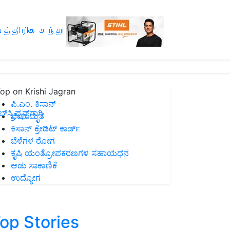
த்திரிகை சந்தா
op on Krishi Jagran
ಪಿ.ಎಂ. ಕಿಸಾನ್
ಸ್ಕ್ರಿಪ್ಷನ್‌ಗಾಗಿ
ಜೀವಾಮೃತ
ಕಿಸಾನ್ ಕ್ರೇಡಿಟ್ ಕಾರ್ಡ್
ಬೆಳೆಗಳ ರೋಗ
ಕೃಷಿ ಯಂತ್ರೋಪಕರಣಗಳ ಸಹಾಯಧನ
ಆಡು ಸಾಕಾಣಿಕೆ
ಉದ್ಯೋಗ
op Stories