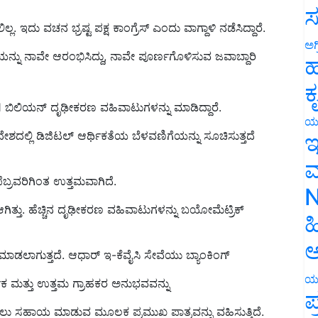
ಸ
ದು ವಚನ ಭ್ರಷ್ಟ ಪಕ್ಷ ಕಾಂಗ್ರೆಸ್ ಎಂದು ವಾಗ್ದಾಳಿ ನಡೆಸಿದ್ದಾರೆ.
ನ್ನು ನಾವೇ ಆರಂಭಿಸಿದ್ದು
, ನಾವೇ ಪೂರ್ಣಗೊಳಿಸುವ ಜವಾಬ್ದಾರಿ
ಅಗ
ಹ
ಕ
1 ಬಿಲಿಯನ್ ದೃಢೀಕರಣ ವಹಿವಾಟುಗಳನ್ನು ಮಾಡಿದ್ದಾರೆ.
ು ದೇಶದಲ್ಲಿ ಡಿಜಿಟಲ್ ಆರ್ಥಿಕತೆಯ ಬೆಳವಣಿಗೆಯನ್ನು ಸೂಚಿಸುತ್ತದೆ
ಯ
ಇ
ಮ
ೆಬ್ರವರಿಗಿಂತ ಉತ್ತಮವಾ
ಗಿದೆ.
N
ಆಗಿತ್ತು. ಹೆಚ್ಚಿನ ದೃಢೀಕರಣ ವಹಿವಾಟುಗಳನ್ನು ಬಯೋಮೆಟ್ರಿಕ್
ಹ
ಡಲಾಗುತ್ತದೆ. ಆಧಾರ್ ಇ-ಕೆವೈಸಿ ಸೇವೆಯು ಬ್ಯಾಂಕಿಂಗ್
ಅ
್ಶಕ ಮತ್ತು ಉತ್ತಮ ಗ್ರಾಹಕರ ಅನುಭವವನ್ನು
ಯ
ಪ
ು ಸಹಾಯ ಮಾಡುವ ಮೂಲಕ ಪ್ರಮುಖ ಪಾತ್ರವನ್ನು ವಹಿಸುತ್ತಿದೆ.