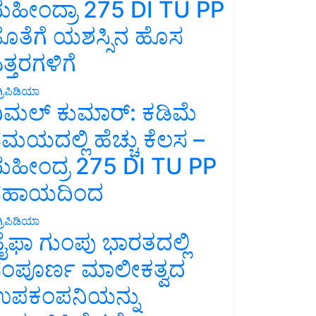
ಹೀಂದ್ರಾ 275 DI TU PP
ೊತೆಗೆ ಯಶಸ್ಸಿನ ಹೊಸ
ತ್ತರಗಳಿಗೆ
್ರಿಪಿಡಿಯಾ
ಿಮಲ್ ಕುಮಾರ್: ಕಡಿಮೆ
ಮಯದಲ್ಲಿ ಹೆಚ್ಚು ಕೆಲಸ –
ಹೀಂದ್ರ 275 DI TU PP
ಸಹಾಯದಿಂದ
್ರಿಪಿಡಿಯಾ
ೈಫಾ ಗುಂಪು ಭಾರತದಲ್ಲಿ
ಂಪೂರ್ಣ ಮಾಲೀಕತ್ವದ
ಪಕಂಪನಿಯನ್ನು