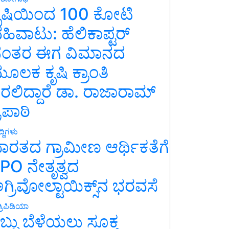
ೃಷಿಯಿಂದ 100 ಕೋಟಿ
ಹಿವಾಟು: ಹೆಲಿಕಾಪ್ಟರ್
ಂತರ ಈಗ ವಿಮಾನದ
ೂಲಕ ಕೃಷಿ ಕ್ರಾಂತಿ
ರಲಿದ್ದಾರೆ ಡಾ. ರಾಜಾರಾಮ್
್ರಿಪಾಠಿ
್ದಿಗಳು
ಾರತದ ಗ್ರಾಮೀಣ ಆರ್ಥಿಕತೆಗೆ
PO ನೇತೃತ್ವದ
ಗ್ರಿವೋಲ್ಟಾಯಿಕ್ಸ್‌ನ ಭರವಸೆ
್ರಿಪಿಡಿಯಾ
ಬ್ಬು ಬೆಳೆಯಲು ಸೂಕ್ತ