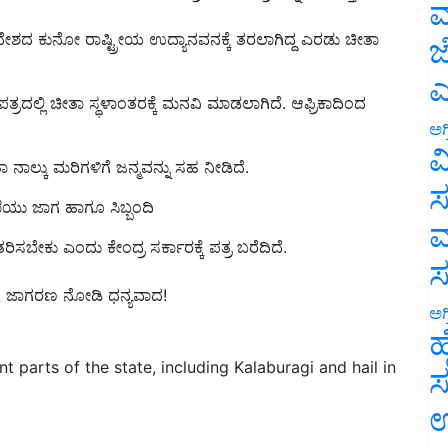
ಮ
್ರದೇಶದ
ಕುನೋ ರಾಷ್ಟ್ರೀಯ ಉದ್ಯಾನವನ
ಕ್ಕೆ
ತರಲಾಗಿದ್ದ ಎರಡು ಚೀತಾ
ಜ
ಪತ್ರದಲ್ಲಿ
ಚೀತಾ ಸ್ಥಳಾಂತರ
ಕ್ಕೆ ಮನವಿ ಮಾಡಲಾಗಿದೆ.
ಆಫ್ರಿಕಾದಿಂದ
ಎ
ಅಗ
 ನಾಲ್ಕು ಮರಿಗಳಿಗೆ ಜನ್ಮವನ್ನು ಸಹ ನೀಡಿ
ದೆ
.
ವ
ಖೆಯು ಜಾಗ ಹಾಗೂ ಸಿಬ್ಬಂದಿ
ಸ
ತರಿಸಬೇಕು ಎಂದು ಕೇಂದ್ರ ಸರ್ಕಾರಕ್ಕೆ ಪತ್ರ ಬರೆದಿದೆ.
ಮ
ಕೃಷಿ ಜಾಗರಣ ನೋಡಿ ಧನ್ಯವಾದ!
ಅಗ
ಹ
nt parts of the state, including Kalaburagi and hail in
ಸ
ಉ