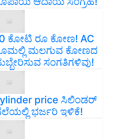
ೂಪಾಯಿ ಆದಾಯ ಸಂಗ್ರಹ!
0 ಕೋಟಿ ರೂ ಕೋಣ! AC
ೂಮಲ್ಲಿ ಮಲಗುವ ಕೋಣದ
ುಬ್ಬೇರಿಸುವ ಸಂಗತಿಗಳಿವು!
ylinder price ಸಿಲಿಂಡರ್‌
ೆಲೆಯಲ್ಲಿ ಭರ್ಜರಿ ಇಳಿಕೆ!