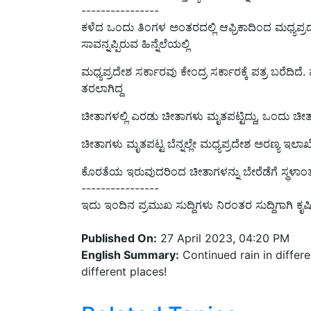
ಕಳೆದ ಒಂದು ತಿಂಗಳ ಅಂತರದಲ್ಲಿ ಆಫ್ರಿಕಾದಿಂದ ಮಧ್ಯಪ
ಸಾವನ್ನ
ಪ್ಪಿರುವ ಹಿನ್ನೆಲೆಯಲ್ಲಿ
ಮಧ್ಯಪ್ರದೇಶ ಸರ್ಕಾರವು ಕೇಂದ್ರ ಸರ್ಕಾರಕ್ಕೆ ಪತ್ರ ಬರೆದಿದೆ. 
ತರಲಾಗಿದ್ದ
ಚೀತಾಗ
ಳಲ್ಲಿ ಎರಡು ಚೀತಾಗಳು ಮೃತಪಟ್ಟಿದ್ದು,
ಒಂದು ಚೀತಾ
ಚೀತಾಗಳು ಮೃತಪಟ್ಟ ಬೆನ್ನಲ್ಲೇ ಮಧ್ಯಪ್ರದೇಶ ಅರಣ್ಯ ಇಲಾ
ಕೊರತೆಯ ಇರುವುದರಿಂದ
ಚೀತಾಗಳನ್ನು ಬೇರೆಡೆಗೆ ಸ್ಥಳಾಂ
----------------
ಇದು ಇಂದಿನ ಪ್ರಮುಖ ಸುದ್ದಿಗಳು ನಿರಂತರ ಸುದ್ದಿಗಾಗಿ 
Published On:
27 April 2023, 04:20 PM
English Summary:
Continued rain in differe
different places!
Related Topics