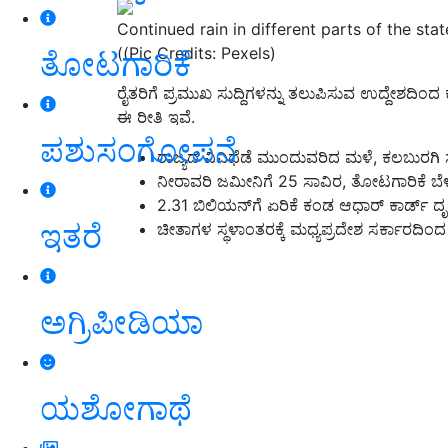
Continued rain in different parts of the stat
((Pic Credits: Pexels)
ತೋಟಗಾರಿಕೆ
ರೈತರಿಗೆ ಪ್ರಮುಖ ಸುದ್ದಿಗಳನ್ನು ತಲುಪಿಸುವ ಉದ್ದೇಶದಿಂದ ಕ
ಈ ರೀತಿ ಇವೆ.
ಪಶುಸಂಗೋಪನೆ
ರಾಜ್ಯದ ವಿವಿಧೆಡೆ ಮುಂದುವರಿದ ಮಳೆ, ಕಲಬುರಗಿ ಸೇ
ನೀರಾವರಿ ಜಮೀನಿಗೆ 25 ಸಾವಿರ, ತೋಟಗಾರಿಕೆ ಬೆಳೆ
2.31 ಬಿಲಿಯನ್‌ಗೆ ಏರಿಕೆ ಕಂಡ ಆಧಾರ್‌ ಕಾರ್ಡ್‌
ಇತರೆ
ಚೀತಾಗಳ ಸ್ಥಳಾಂತರಕ್ಕೆ ಮಧ್ಯಪ್ರದೇಶ ಸರ್ಕಾರದಿಂದ 
ಅಗ್ರಿಪೀಡಿಯಾ
ಯಶೋಗಾಥೆ