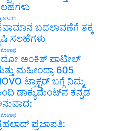
ಲಹೆಗಳು
್ರಿಪಿಡಿಯಾ
ವಾಮಾನ ಬದಲಾವಣೆಗೆ ತಕ್ಕ
ೃಷಿ ಸಲಹೆಗಳು
ಶೋಗಾಥೆ
ದೋ ಅಂಕಿತ್ ಪಾಟೀಲ್
ತ್ತು ಮಹೀಂದ್ರಾ 605
OVO ಟ್ರಾಕ್ಟರ್ ಬಗ್ಗೆ ನಿಮ್ಮ
ಿಂದಿ ಡಾಕ್ಯುಮೆಂಟ್‌ನ ಕನ್ನಡ
ನುವಾದ:
ಶೋಗಾಥೆ
್ರಹಲಾದ್ ಪ್ರಜಾಪತಿ: