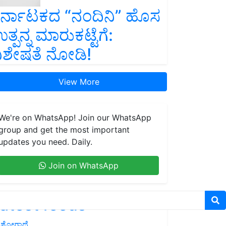
ರ್ನಾಟಕದ “ನಂದಿನಿ” ಹೊಸ
ತ್ಪನ್ನ ಮಾರುಕಟ್ಟೆಗೆ:
ಿಶೇಷತೆ ನೋಡಿ!
View More
We're on WhatsApp! Join our WhatsApp
group and get the most important
updates you need. Daily.
Join on WhatsApp
atest feeds
ಶೋಗಾಥೆ