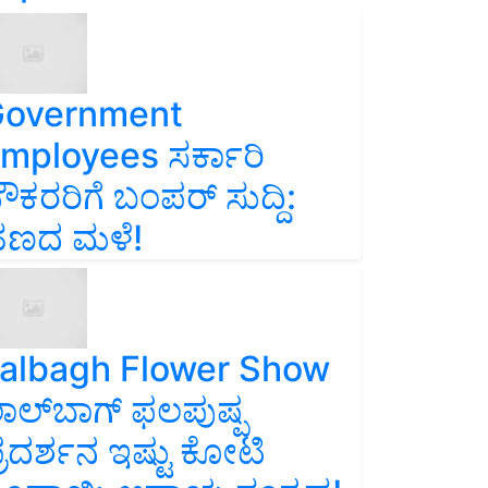
overnment
mployees ಸರ್ಕಾರಿ
ೌಕರರಿಗೆ ಬಂಪರ್‌ ಸುದ್ದಿ:
ಣದ ಮಳೆ!
albagh Flower Show
ಾಲ್‌ಬಾಗ್ ಫಲಪುಷ್ಪ
್ರದರ್ಶನ ಇಷ್ಟು ಕೋಟಿ