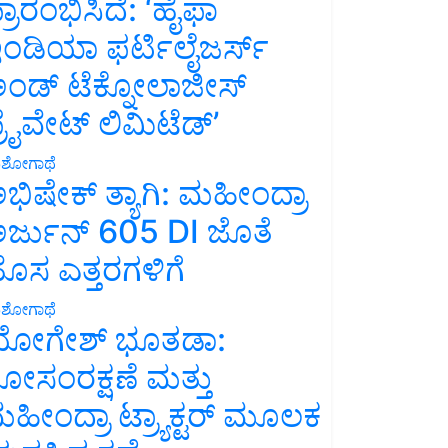
್ರಾರಂಭಿಸಿದೆ: ‘ಹೈಫಾ
ಂಡಿಯಾ ಫರ್ಟಿಲೈಜರ್ಸ್
ಂಡ್ ಟೆಕ್ನೋಲಾಜೀಸ್
್ರೈವೇಟ್ ಲಿಮಿಟೆಡ್’
ಶೋಗಾಥೆ
ಭಿಷೇಕ್ ತ್ಯಾಗಿ: ಮಹೀಂದ್ರಾ
ರ್ಜುನ್ 605 DI ಜೊತೆ
ೊಸ ಎತ್ತರಗಳಿಗೆ
ಶೋಗಾಥೆ
ೋಗೇಶ್ ಭೂತಡಾ:
ೋಸಂರಕ್ಷಣೆ ಮತ್ತು
ಹೀಂದ್ರಾ ಟ್ರ್ಯಾಕ್ಟರ್ ಮೂಲಕ