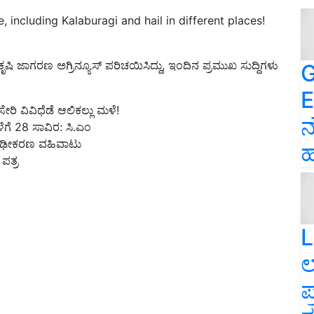
e, including Kalaburagi and hail in different places!
ೃಷಿ ಜಾಗರಣ ಅಗ್ರಿನ್ಯೂಸ್‌ ಪರಿಚಯಿಸಿದ್ದು, ಇಂದಿನ ಪ್ರಮುಖ ಸುದ್ದಿಗಳು
G
E
ರಿ ವಿವಿಧೆಡೆ ಆಲಿಕಲ್ಲು ಮಳೆ!
ನ
ಗೆ 28 ಸಾವಿರ: ಸಿ.ಎಂ
 ದೃಢೀಕರಣ ವಹಿವಾಟು
ಹ
ಪತ್ರ
L
ಲ
ಪ